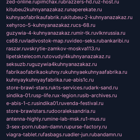
zed-online.ru
pimchax.ru
brazzers-hd.ru
z-host.ru
kitubeu2kuhnyanazakaz.ru
naperekate.ru
kuhnyaofabrikaufabrik.ru
kitubeu-2-kuhnyanazakaz.ru
xehyroo-5-kuhnyanazakaz.ru
cs-68.ru
guzywia-4-kuhnyanazakaz.ru
mir-tk.ru
vlknrussia.ru
cs68.ru
vladivostok-map.ru
video-seks.ru
bankaribi.ru
raszar.ru
vskrytie-zamkov-moskva113.ru
lipetsktelecom.ru
tovudyi4kuhnyanazakaz.ru
seksuzb.ru
guzywia4kuhnyanazakaz.ru
fabrikaofabrikaokuhny.ru
kuhnyaekuhnyaafabrika.ru
kuhnyaykuhnyayfabrika.ru
e-abis1c.ru
store-brawl-stars.ru
kts-services.ru
dark-sand.ru
sindika-01.ru
sp-life.ru
x-legion.ru
sib-archives.ru
e-abis-1-c.ru
sindika01.ru
venda-festival.ru
store-brawlstars.ru
dooraleksandria.ru
antenna-highly.ru
mine-lab-msk.ru
1-mus.ru
3-sex-porn.ru
ban-damn.ru
purse-factory.ru
viagra-tablet.ru
fasbags.ru
adler-jun.ru
bandamn.ru