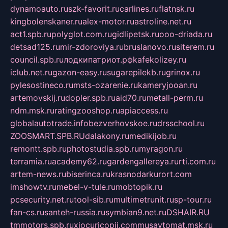
dynamoauto.ru
szk-favorit.ru
carlines.ru
flatnsk.ru
kingbolenskaner.ru
alex-motor.ru
astroline.net.ru
act1.spb.ru
polyglot.com.ru
gidlipetsk.ru
ooo-driada.ru
detsad125.ru
mir-zdoroviya.ru
bruslanovo.ru
siterem.ru
council.spb.ru
лодкипатриот.рф
kafekolizey.ru
iclub.net.ru
gazon-easy.ru
sugarepilekb.ru
grinox.ru
pylesostineco.ru
msts-ozarenie.ru
kameryjooan.ru
artemovskij.ru
dopler.spb.ru
aid70.ru
metall-perm.ru
ndm.msk.ru
ratingzooshop.ru
apiaccess.ru
globalautotrade.info
bezverhovskoe.ru
drsschool.ru
ZOOSMART.SPB.RU
dalakony.ru
medikijob.ru
remontt.spb.ru
photostudia.spb.ru
myragon.ru
terramia.ru
academy62.ru
gardengallereya.ru
rti.com.ru
artem-news.ru
biserinca.ru
krasnodarkurort.com
imshowtv.ru
mebel-v-tule.ru
mobtopik.ru
pcsecurity.net.ru
tool-sib.ru
multimetrunit.ru
sp-tour.ru
fan-cs.ru
santeh-russia.ru
symbian9.net.ru
DSHAIR.RU
tmmotors.spb.ru
xjocuricopii.com
musavtomat.msk.ru