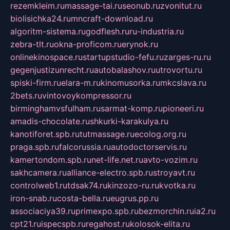
rezemkleim.ru
massage-tai.ru
seonub.ru
zvonitut.ru
biolisichka24.ru
mncraft-download.ru
algoritm-sistema.ru
godflesh.ru
ru-industria.ru
zebra-tlt.ru
okna-proficom.ru
erynok.ru
onlinekinospace.ru
startupstudio-fefu.ru
zarges-ru.ru
gegenjustizunrecht.ru
autobalashov.ru
utrovortu.ru
spiski-firm.ru
elara-m.ru
kinomusorka.ru
mkcslava.ru
2bets.ru
vintovoykompressor.ru
birminghamvsfulham.ru
sarmat-komp.ru
pioneeri.ru
amadis-chocolate.ru
shkurki-karakulya.ru
kanotiforet.spb.ru
tutmassage.ru
ecolog.org.ru
praga.spb.ru
falcorussia.ru
autodoctorservis.ru
kamertondom.spb.ru
net-life.net.ru
avto-vozim.ru
sakhcamera.ru
alliance-electro.spb.ru
stroyavt.ru
controlweb1.ru
tdsak74.ru
kinzozo-ru.ru
kvotka.ru
iron-snab.ru
costa-bella.ru
eugrus.pp.ru
associaciya39.ru
primexpo.spb.ru
bezmorchin.ru
ia2.ru
cpt21.ru
ispecspb.ru
regahost.ru
kolosok-elita.ru