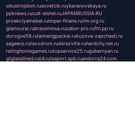
obustrojdom.ru
sovetcik.ru
ybaranovskaya.ru
ppknews.ru
cult-alshei.ru
JAPANRUSSIA.RU
proekciyamebel.ru
imper-finans.ru
rim.org.ru
glamourai.ru
brassminus.ru
zabor-pro.ru
ftn.pp.ru
dorogoe58.ru
laimengpacker.ru
kuzova-zapchasti.ru
sageerp.ru
taxodrom.ru
dsrazvitie.ru
hardcity.net.ru
ratinghomegames.ru
topservice25.ru
gubernyan.ru
gtglasslined.ru
ii4.ru
tssport.spb.ru
andorra24.com
blackwallstreet.ru
oboimos.ru
optim-doors.com.ru
ikuch.ru
nycr.org.ru
npa21.ru
vremya-ch.spb.ru
desert000.ru
ivtorgi.ru
ifiori.ru
catalog-statei.ru
dcv.org.ru
spetsmaster174.ru
ipkameryhiseeu.ru
dum26.ru
ruspol.spb.ru
fr-opendp.ru
kam-solnyshko.ru
cheyenne-arapaho.ru
sevzapmetal.spb.ru
ted-lapidus.spb.ru
parasite-eliminator.ru
sigma-complete.ru
modernworld.ru
dama-moda.ru
eholot-group.ru
sk-nvkz.ru
DRONGOLD.RU
democratia2.ru
i-farmer.ru
mass-sport.org