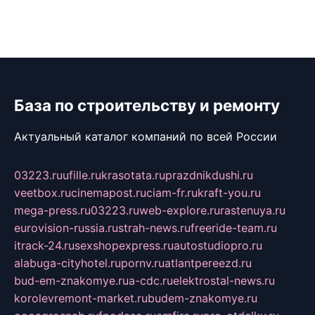
База по строительству и ремонту
Актуальный каталог компаний по всей России
03223.ru
ufille.ru
krasotata.ru
prazdnikdushi.ru
veetbox.ru
cinemapost.ru
ciam-fr.ru
kraft-you.ru
mega-press.ru
03223.ru
web-explore.ru
rastenuya.ru
eurovision-russia.ru
strah-news.ru
freeride-team.ru
itrack-24.ru
sexshopexpress.ru
autostudiopro.ru
alabuga-cityhotel.ru
pornv.ru
atlantpereezd.ru
bud-em-znakomye.ru
a-cdc.ru
elektrostal-news.ru
korolevremont-market.ru
budem-znakomye.ru