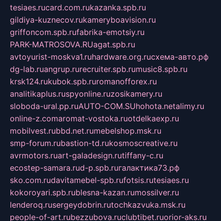
tesiaes.ru
card.com.ru
kazanka.spb.ru
gildiya-kuznecov.ru
kameryboavision.ru
griffoncom.spb.ru
fabrika-emotsiy.ru
PARK-MATROSOVA.RU
agat.spb.ru
avtoyurist-moskva1.ru
hardware.org.ru
схема-авто.рф
dg-lab.ru
angrup.ru
recruiter.spb.ru
music8.spb.ru
krsk124.ru
kubok.spb.ru
romanofforex.ru
analitikaplus.ru
spyonline.ru
zosikamery.ru
sloboda-ural.pp.ru
AUTO-COM.SU
hohota.net
alimy.ru
online-z.com
aromat-vostoka.ru
otdelkaexp.ru
mobilvest.ru
bbd.net.ru
mebelshop.msk.ru
smp-forum.ru
bastion-td.ru
kosmoscreative.ru
avrmotors.ru
art-galadesign.ru
tiffany-c.ru
ecostep-samara.ru
d-p.spb.ru
галактика73.рф
sko.com.ru
davitamebel-spb.ru
fotsis.ru
tesiaes.ru
kokoroyari.spb.ru
blesna-kazan.ru
mossilver.ru
lenderoq.ru
sergeydobrin.ru
tochkazvuka.msk.ru
people-of-art.ru
bezzubova.ru
clubtibet.ru
orior-aks.ru