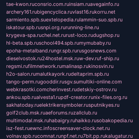
tae-kwon.ru
consrio.com.ru
insiam.ru
avegainfo.ru
archery161.ru
bigencyclica.ru
vlast16.ru
korru.net
sarmiento.spb.su
extelopedia.ru
lammin-suo.spb.ru
iskatour.spb.ru
snpi.org.ru
running-line.ru
krygeva-spa.ru
chel.net.ru
rust-loco.ru
dugshop.ru
hl-beta.spb.ru
school494.spb.ru
mymubaby.ru
epoha-metalband.ru
ngr.spb.ru
rusgosnews.com
dieselvostok.ru
24hostel.msk.ru
w-dev.ru
f-ship.ru
regsmi.ru
filmnetwork.ru
malinasp.ru
kinosvin.ru
h2o-salon.ru
malutkayork.ru
deltaprim.spb.ru
tango-perm.ru
gooddir.ru
sgv.su
multiki-online.com
webkrasotki.com
cherinvest.ru
detskiy-ostrov.ru
ankou.spb.ru
alvesta1.ru
pdf-creator.ru
nix-files.org.ru
sakhatoday.ru
elektrikersymboler.ru
sputnikyes.ru
golf2club.msk.ru
aeforums.ru
zallclub.ru
multimodal.msk.ru
habaigry.ru
haikko.ru
sobakopedia.ru
isz-fest.ru
ewnc.info
screensaver-clock.net.ru
volnav.spb.ru
comnat.ru
npf.net.ru
7bit.pp.ru
kalugatur.ru