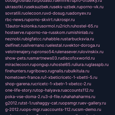
oooagrosnab.ru
fpodaso.ru
emfire.ru
pro-otdelky.ru
ukrasotki.ru
seksuzbek.ru
seks-uzbek.ru
porno-vk.ru
sovratili.ru
olecoon.ru
vd-dosug.ru
adonyev.ru
rbc-news.ru
porno-skvirt.ru
krospr.ru
13autor-kolonka.ru
sormol.ru
2rich.ru
hostel-65.ru
hostserve.ru
porno-na-russkom.ru
mishinlab.ru
neznobi.ru
bigfatcc.ru
habble.ru
starbucksvia.ru
delfinet.ru
silvernano.ru
elestal.ru
vektor-doroga.ru
velotrenajery.ru
pronso54.ru
lenasever.ru
lovinskix.ru
show-pets.ru
smartnews03.ru
discofoxworld.ru
miraclecoon.ru
pongup.ru
hostel65.ru
liura.ru
glasspb.ru
firehunters.ru
gribowo.ru
gnalis.ru
bulkitula.ru
hometown-france.ru
1-xbeticricetc-1-xbetti-5.ru
shop-garena.ru
cricetc-1-xbetr-1-xbetcc-2.ru
one-life-story.ru
top-halyava.ru
accounts112.ru
poka-vse-doma-2.ru
3-d-file.ru
hahahaharms.ru
g2012.ru
tst-1.ru
shaggy-cat.ru
opsmgr.ru
ev-gallery.ru
g-2012.ru
ops-mgr.ru
accounts-112.ru
csm-demo.ru