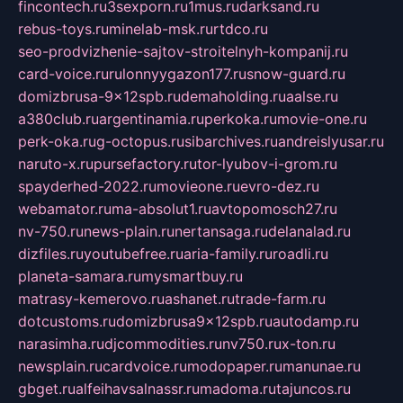
fincontech.ru
3sexporn.ru
1mus.ru
darksand.ru
rebus-toys.ru
minelab-msk.ru
rtdco.ru
seo-prodvizhenie-sajtov-stroitelnyh-kompanij.ru
card-voice.ru
rulonnyygazon177.ru
snow-guard.ru
domizbrusa-9x12spb.ru
demaholding.ru
aalse.ru
a380club.ru
argentinamia.ru
perkoka.ru
movie-one.ru
perk-oka.ru
g-octopus.ru
sibarchives.ru
andreislyusar.ru
naruto-x.ru
pursefactory.ru
tor-lyubov-i-grom.ru
spayderhed-2022.ru
movieone.ru
evro-dez.ru
webamator.ru
ma-absolut1.ru
avtopomosch27.ru
nv-750.ru
news-plain.ru
nertansaga.ru
delanalad.ru
dizfiles.ru
youtubefree.ru
aria-family.ru
roadli.ru
planeta-samara.ru
mysmartbuy.ru
matrasy-kemerovo.ru
ashanet.ru
trade-farm.ru
dotcustoms.ru
domizbrusa9x12spb.ru
autodamp.ru
narasimha.ru
djcommodities.ru
nv750.ru
x-ton.ru
newsplain.ru
cardvoice.ru
modopaper.ru
manunae.ru
gbget.ru
alfeihavsalnassr.ru
madoma.ru
tajuncos.ru