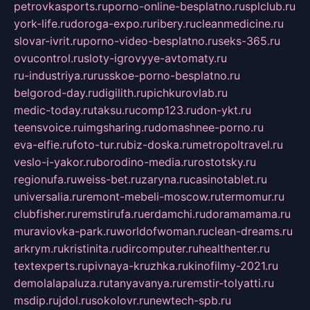
petrovkasports.ru
porno-online-besplatno.ru
splclub.ru
york-life.ru
doroga-expo.ru
ribery.ru
cleanmedicine.ru
slovar-ivrit.ru
porno-video-besplatno.ru
seks-365.ru
ovucontrol.ru
sloty-igrovyye-avtomaty.ru
ru-industriya.ru
russkoe-porno-besplatno.ru
belgorod-day.ru
digilith.ru
pichkurovlab.ru
medic-today.ru
taksu.ru
comp123.ru
don-ykt.ru
teensvoice.ru
imgsharing.ru
domashnee-porno.ru
eva-elfie.ru
foto-tur.ru
biz-doska.ru
metropoltravel.ru
veslo-i-yakor.ru
borodino-media.ru
rostotsky.ru
regionufa.ru
weiss-bet.ru
zaryna.ru
casinotablet.ru
universalia.ru
remont-mebeli-moscow.ru
termomur.ru
clubfisher.ru
remstirufa.ru
erdamchi.ru
doramamama.ru
muraviovka-park.ru
worldofwoman.ru
clean-dreams.ru
arkrym.ru
kristinita.ru
dircomputer.ru
healthenter.ru
textexperts.ru
pivnaya-kruzhka.ru
kinofilmy-2021.ru
demolalapaluza.ru
tanyavanya.ru
remstir-tolyatti.ru
msdip.ru
jdol.ru
sokolovr.ru
newtech-spb.ru