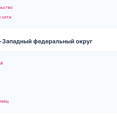
льство
 сети
о-Западный федеральный округ
од
овец