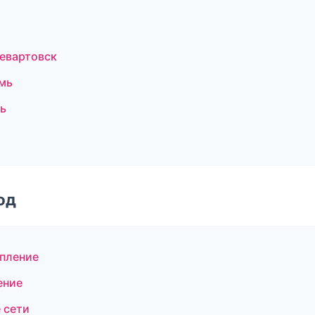
евартовск
мь
ь
од
епление
ение
 сети