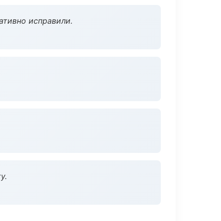
ативно исправили.
у.