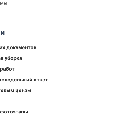
емы
ми
их документов
ая уборка
 работ
женедельный отчёт
птовым ценам
 фотоэтапы