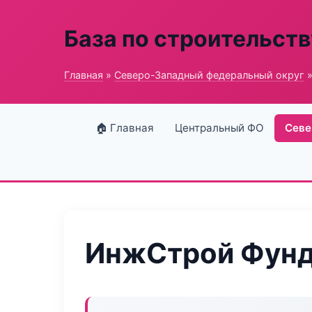
База по строительств
Главная
»
Северо-Западный федеральный округ
»
🏠 Главная
Центральный ФО
Севе
ИнжСтрой Фун