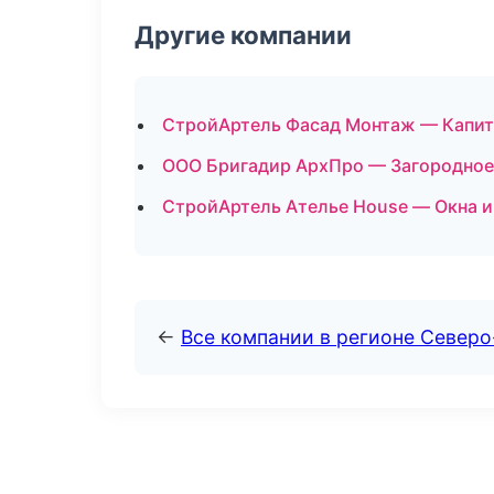
Другие компании
СтройАртель Фасад Монтаж — Капита
ООО Бригадир АрхПро — Загородное 
СтройАртель Ателье House — Окна и
←
Все компании в регионе Север