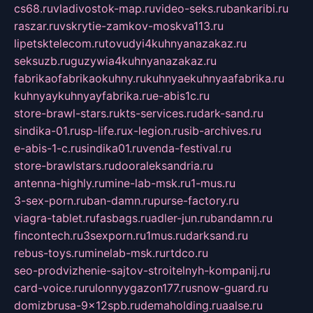
cs68.ru
vladivostok-map.ru
video-seks.ru
bankaribi.ru
raszar.ru
vskrytie-zamkov-moskva113.ru
lipetsktelecom.ru
tovudyi4kuhnyanazakaz.ru
seksuzb.ru
guzywia4kuhnyanazakaz.ru
fabrikaofabrikaokuhny.ru
kuhnyaekuhnyaafabrika.ru
kuhnyaykuhnyayfabrika.ru
e-abis1c.ru
store-brawl-stars.ru
kts-services.ru
dark-sand.ru
sindika-01.ru
sp-life.ru
x-legion.ru
sib-archives.ru
e-abis-1-c.ru
sindika01.ru
venda-festival.ru
store-brawlstars.ru
dooraleksandria.ru
antenna-highly.ru
mine-lab-msk.ru
1-mus.ru
3-sex-porn.ru
ban-damn.ru
purse-factory.ru
viagra-tablet.ru
fasbags.ru
adler-jun.ru
bandamn.ru
fincontech.ru
3sexporn.ru
1mus.ru
darksand.ru
rebus-toys.ru
minelab-msk.ru
rtdco.ru
seo-prodvizhenie-sajtov-stroitelnyh-kompanij.ru
card-voice.ru
rulonnyygazon177.ru
snow-guard.ru
domizbrusa-9x12spb.ru
demaholding.ru
aalse.ru