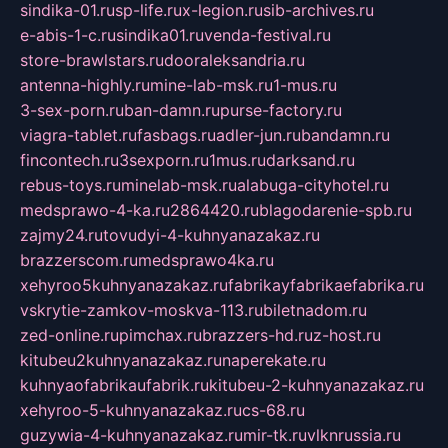
sindika-01.ru
sp-life.ru
x-legion.ru
sib-archives.ru
e-abis-1-c.ru
sindika01.ru
venda-festival.ru
store-brawlstars.ru
dooraleksandria.ru
antenna-highly.ru
mine-lab-msk.ru
1-mus.ru
3-sex-porn.ru
ban-damn.ru
purse-factory.ru
viagra-tablet.ru
fasbags.ru
adler-jun.ru
bandamn.ru
fincontech.ru
3sexporn.ru
1mus.ru
darksand.ru
rebus-toys.ru
minelab-msk.ru
alabuga-cityhotel.ru
medsprawo-4-ka.ru
2864420.ru
blagodarenie-spb.ru
zajmy24.ru
tovudyi-4-kuhnyanazakaz.ru
brazzerscom.ru
medsprawo4ka.ru
xehyroo5kuhnyanazakaz.ru
fabrikayfabrikaefabrika.ru
vskrytie-zamkov-moskva-113.ru
biletnadom.ru
zed-online.ru
pimchax.ru
brazzers-hd.ru
z-host.ru
kitubeu2kuhnyanazakaz.ru
naperekate.ru
kuhnyaofabrikaufabrik.ru
kitubeu-2-kuhnyanazakaz.ru
xehyroo-5-kuhnyanazakaz.ru
cs-68.ru
guzywia-4-kuhnyanazakaz.ru
mir-tk.ru
vlknrussia.ru