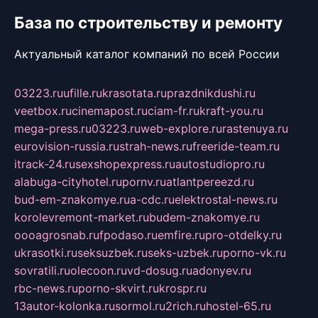
База по строительству и ремонту
Актуальный каталог компаний по всей России
03223.ru
ufille.ru
krasotata.ru
prazdnikdushi.ru
veetbox.ru
cinemapost.ru
ciam-fr.ru
kraft-you.ru
mega-press.ru
03223.ru
web-explore.ru
rastenuya.ru
eurovision-russia.ru
strah-news.ru
freeride-team.ru
itrack-24.ru
sexshopexpress.ru
autostudiopro.ru
alabuga-cityhotel.ru
pornv.ru
atlantpereezd.ru
bud-em-znakomye.ru
a-cdc.ru
elektrostal-news.ru
korolevremont-market.ru
budem-znakomye.ru
oooagrosnab.ru
fpodaso.ru
emfire.ru
pro-otdelky.ru
ukrasotki.ru
seksuzbek.ru
seks-uzbek.ru
porno-vk.ru
sovratili.ru
olecoon.ru
vd-dosug.ru
adonyev.ru
rbc-news.ru
porno-skvirt.ru
krospr.ru
13autor-kolonka.ru
sormol.ru
2rich.ru
hostel-65.ru