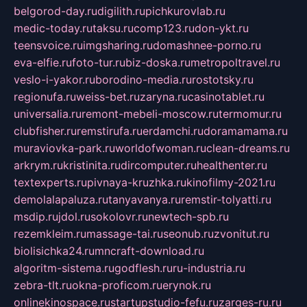
belgorod-day.ru
digilith.ru
pichkurovlab.ru
medic-today.ru
taksu.ru
comp123.ru
don-ykt.ru
teensvoice.ru
imgsharing.ru
domashnee-porno.ru
eva-elfie.ru
foto-tur.ru
biz-doska.ru
metropoltravel.ru
veslo-i-yakor.ru
borodino-media.ru
rostotsky.ru
regionufa.ru
weiss-bet.ru
zaryna.ru
casinotablet.ru
universalia.ru
remont-mebeli-moscow.ru
termomur.ru
clubfisher.ru
remstirufa.ru
erdamchi.ru
doramamama.ru
muraviovka-park.ru
worldofwoman.ru
clean-dreams.ru
arkrym.ru
kristinita.ru
dircomputer.ru
healthenter.ru
textexperts.ru
pivnaya-kruzhka.ru
kinofilmy-2021.ru
demolalapaluza.ru
tanyavanya.ru
remstir-tolyatti.ru
msdip.ru
jdol.ru
sokolovr.ru
newtech-spb.ru
rezemkleim.ru
massage-tai.ru
seonub.ru
zvonitut.ru
biolisichka24.ru
mncraft-download.ru
algoritm-sistema.ru
godflesh.ru
ru-industria.ru
zebra-tlt.ru
okna-proficom.ru
erynok.ru
onlinekinospace.ru
startupstudio-fefu.ru
zarges-ru.ru