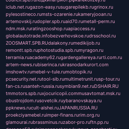
iclub.net.ru
gazon-easy.ru
sugarepilekb.ru
grinox.ru
pylesostineco.ru
msts-ozarenie.ru
kameryjooan.ru
artemovskij.ru
dopler.spb.ru
aid70.ru
metall-perm.ru
ndm.msk.ru
ratingzooshop.ru
apiaccess.ru
globalautotrade.info
bezverhovskoe.ru
drsschool.ru
ZOOSMART.SPB.RU
dalakony.ru
medikijob.ru
remontt.spb.ru
photostudia.spb.ru
myragon.ru
terramia.ru
academy62.ru
gardengallereya.ru
rti.com.ru
artem-news.ru
biserinca.ru
krasnodarkurort.com
imshowtv.ru
mebel-v-tule.ru
mobtopik.ru
pcsecurity.net.ru
tool-sib.ru
multimetrunit.ru
sp-tour.ru
fan-cs.ru
santeh-russia.ru
symbian9.net.ru
DSHAIR.RU
tmmotors.spb.ru
xjocuricopii.com
musavtomat.msk.ru
obustrojdom.ru
sovetcik.ru
ybaranovskaya.ru
ppknews.ru
cult-alshei.ru
JAPANRUSSIA.RU
proekciyamebel.ru
imper-finans.ru
rim.org.ru
glamourai.ru
brassminus.ru
zabor-pro.ru
ftn.pp.ru