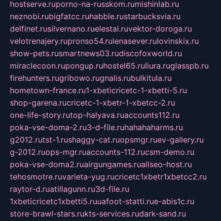
hostserve.ru
porno-na-russkom.ru
mishinlab.ru
neznobi.ru
bigfatcc.ru
habble.ru
starbucksvia.ru
delfinet.ru
silvernano.ru
elestal.ru
vektor-doroga.ru
velotrenajery.ru
pronso54.ru
lenasever.ru
lovinskix.ru
show-pets.ru
smartnews03.ru
discofoxworld.ru
miraclecoon.ru
pongup.ru
hostel65.ru
liura.ru
glasspb.ru
firehunters.ru
gribowo.ru
gnalis.ru
bulkitula.ru
hometown-france.ru
1-xbeticricetc-1-xbetti-5.ru
shop-garena.ru
cricetc-1-xbetr-1-xbetcc-2.ru
one-life-story.ru
top-halyava.ru
accounts112.ru
poka-vse-doma-2.ru
3-d-file.ru
hahahaharms.ru
g2012.ru
tst-1.ru
shaggy-cat.ru
opsmgr.ru
ev-gallery.ru
g-2012.ru
ops-mgr.ru
accounts-112.ru
csm-demo.ru
poka-vse-doma2.ru
airgungames.ru
allseo-host.ru
tehosmotre.ru
varieta-yug.ru
cricetc1xbetr1xbetcc2.ru
raytor-d.ru
atillagunn.ru
3d-file.ru
1xbeticricetc1xbetti5.ru
uafoot-statti.ru
e-abis1c.ru
store-brawl-stars.ru
kts-services.ru
dark-sand.ru