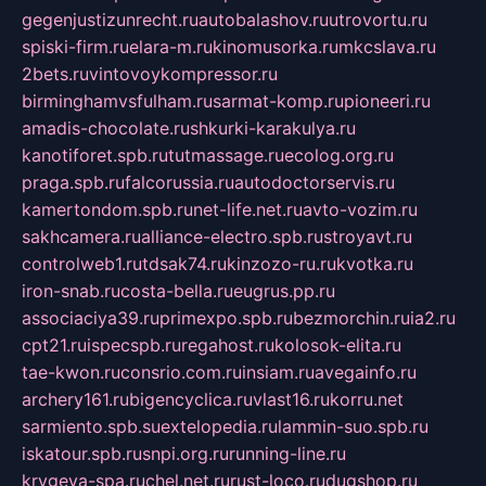
gegenjustizunrecht.ru
autobalashov.ru
utrovortu.ru
spiski-firm.ru
elara-m.ru
kinomusorka.ru
mkcslava.ru
2bets.ru
vintovoykompressor.ru
birminghamvsfulham.ru
sarmat-komp.ru
pioneeri.ru
amadis-chocolate.ru
shkurki-karakulya.ru
kanotiforet.spb.ru
tutmassage.ru
ecolog.org.ru
praga.spb.ru
falcorussia.ru
autodoctorservis.ru
kamertondom.spb.ru
net-life.net.ru
avto-vozim.ru
sakhcamera.ru
alliance-electro.spb.ru
stroyavt.ru
controlweb1.ru
tdsak74.ru
kinzozo-ru.ru
kvotka.ru
iron-snab.ru
costa-bella.ru
eugrus.pp.ru
associaciya39.ru
primexpo.spb.ru
bezmorchin.ru
ia2.ru
cpt21.ru
ispecspb.ru
regahost.ru
kolosok-elita.ru
tae-kwon.ru
consrio.com.ru
insiam.ru
avegainfo.ru
archery161.ru
bigencyclica.ru
vlast16.ru
korru.net
sarmiento.spb.su
extelopedia.ru
lammin-suo.spb.ru
iskatour.spb.ru
snpi.org.ru
running-line.ru
krygeva-spa.ru
chel.net.ru
rust-loco.ru
dugshop.ru