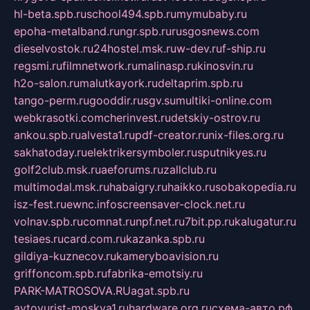
hl-beta.spb.ru
school494.spb.ru
mymubaby.ru
epoha-metalband.ru
ngr.spb.ru
rusgosnews.com
dieselvostok.ru
24hostel.msk.ru
w-dev.ru
f-ship.ru
regsmi.ru
filmnetwork.ru
malinasp.ru
kinosvin.ru
h2o-salon.ru
malutkayork.ru
deltaprim.spb.ru
tango-perm.ru
gooddir.ru
sgv.su
multiki-online.com
webkrasotki.com
cherinvest.ru
detskiy-ostrov.ru
ankou.spb.ru
alvesta1.ru
pdf-creator.ru
nix-files.org.ru
sakhatoday.ru
elektrikersymboler.ru
sputnikyes.ru
golf2club.msk.ru
aeforums.ru
zallclub.ru
multimodal.msk.ru
habaigry.ru
haikko.ru
sobakopedia.ru
isz-fest.ru
ewnc.info
screensaver-clock.net.ru
volnav.spb.ru
comnat.ru
npf.net.ru
7bit.pp.ru
kalugatur.ru
tesiaes.ru
card.com.ru
kazanka.spb.ru
gildiya-kuznecov.ru
kameryboavision.ru
griffoncom.spb.ru
fabrika-emotsiy.ru
PARK-MATROSOVA.RU
agat.spb.ru
avtoyurist-moskva1.ru
hardware.org.ru
схема-авто.рф