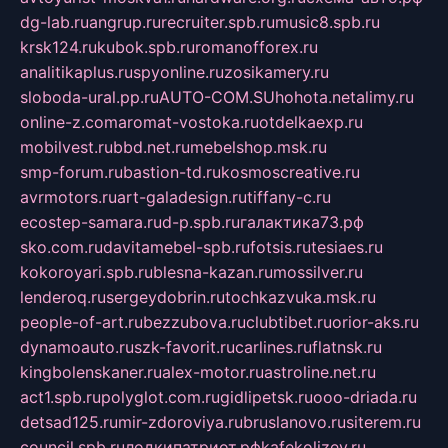
dg-lab.ru
angrup.ru
recruiter.spb.ru
music8.spb.ru
krsk124.ru
kubok.spb.ru
romanofforex.ru
analitikaplus.ru
spyonline.ru
zosikamery.ru
sloboda-ural.pp.ru
AUTO-COM.SU
hohota.net
alimy.ru
online-z.com
aromat-vostoka.ru
otdelkaexp.ru
mobilvest.ru
bbd.net.ru
mebelshop.msk.ru
smp-forum.ru
bastion-td.ru
kosmoscreative.ru
avrmotors.ru
art-galadesign.ru
tiffany-c.ru
ecostep-samara.ru
d-p.spb.ru
галактика73.рф
sko.com.ru
davitamebel-spb.ru
fotsis.ru
tesiaes.ru
kokoroyari.spb.ru
blesna-kazan.ru
mossilver.ru
lenderoq.ru
sergeydobrin.ru
tochkazvuka.msk.ru
people-of-art.ru
bezzubova.ru
clubtibet.ru
orior-aks.ru
dynamoauto.ru
szk-favorit.ru
carlines.ru
flatnsk.ru
kingbolenskaner.ru
alex-motor.ru
astroline.net.ru
act1.spb.ru
polyglot.com.ru
gidlipetsk.ru
ooo-driada.ru
detsad125.ru
mir-zdoroviya.ru
bruslanovo.ru
siterem.ru
council.spb.ru
лодкипатриот.рф
kafekolizey.ru