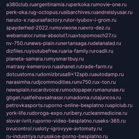
a380club.ru
argentinamia.ru
perkoka.ru
movie-one.ru
perk-oka.ru
g-octopus.ru
sibarchives.ru
andreislyusar.ru
naruto-x.ru
pursefactory.ru
tor-lyubov-i-grom.ru
spayderhed-2022.ru
movieone.ru
evro-dez.ru
webamator.ru
ma-absolut1.ru
avtopomosch27.ru
nv-750.ru
news-plain.ru
nertansaga.ru
delanalad.ru
dizfiles.ru
youtubefree.ru
aria-family.ru
roadli.ru
planeta-samara.ru
mysmartbuy.ru
matrasy-kemerovo.ru
ashanet.ru
trade-farm.ru
dotcustoms.ru
domizbrusa9x12spb.ru
autodamp.ru
narasimha.ru
djcommodities.ru
nv750.ru
x-ton.ru
newsplain.ru
cardvoice.ru
modopaper.ru
manunae.ru
gbget.ru
alfeihavsalnassr.ru
madoma.ru
tajuncos.ru
petrovkasports.ru
porno-online-besplatno.ru
splclub.ru
york-life.ru
doroga-expo.ru
ribery.ru
cleanmedicine.ru
slovar-ivrit.ru
porno-video-besplatno.ru
seks-365.ru
ovucontrol.ru
sloty-igrovyye-avtomaty.ru
ru-industriya.ru
russkoe-porno-besplatno.ru