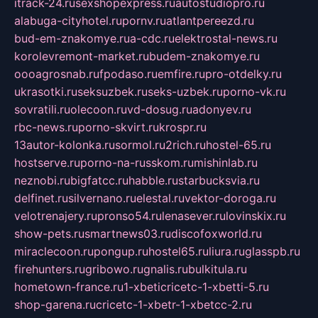
itrack-24.ru
sexshopexpress.ru
autostudiopro.ru
alabuga-cityhotel.ru
pornv.ru
atlantpereezd.ru
bud-em-znakomye.ru
a-cdc.ru
elektrostal-news.ru
korolevremont-market.ru
budem-znakomye.ru
oooagrosnab.ru
fpodaso.ru
emfire.ru
pro-otdelky.ru
ukrasotki.ru
seksuzbek.ru
seks-uzbek.ru
porno-vk.ru
sovratili.ru
olecoon.ru
vd-dosug.ru
adonyev.ru
rbc-news.ru
porno-skvirt.ru
krospr.ru
13autor-kolonka.ru
sormol.ru
2rich.ru
hostel-65.ru
hostserve.ru
porno-na-russkom.ru
mishinlab.ru
neznobi.ru
bigfatcc.ru
habble.ru
starbucksvia.ru
delfinet.ru
silvernano.ru
elestal.ru
vektor-doroga.ru
velotrenajery.ru
pronso54.ru
lenasever.ru
lovinskix.ru
show-pets.ru
smartnews03.ru
discofoxworld.ru
miraclecoon.ru
pongup.ru
hostel65.ru
liura.ru
glasspb.ru
firehunters.ru
gribowo.ru
gnalis.ru
bulkitula.ru
hometown-france.ru
1-xbeticricetc-1-xbetti-5.ru
shop-garena.ru
cricetc-1-xbetr-1-xbetcc-2.ru