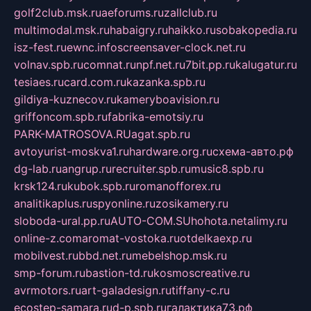
golf2club.msk.ru
aeforums.ru
zallclub.ru
multimodal.msk.ru
habaigry.ru
haikko.ru
sobakopedia.ru
isz-fest.ru
ewnc.info
screensaver-clock.net.ru
volnav.spb.ru
comnat.ru
npf.net.ru
7bit.pp.ru
kalugatur.ru
tesiaes.ru
card.com.ru
kazanka.spb.ru
gildiya-kuznecov.ru
kameryboavision.ru
griffoncom.spb.ru
fabrika-emotsiy.ru
PARK-MATROSOVA.RU
agat.spb.ru
avtoyurist-moskva1.ru
hardware.org.ru
схема-авто.рф
dg-lab.ru
angrup.ru
recruiter.spb.ru
music8.spb.ru
krsk124.ru
kubok.spb.ru
romanofforex.ru
analitikaplus.ru
spyonline.ru
zosikamery.ru
sloboda-ural.pp.ru
AUTO-COM.SU
hohota.net
alimy.ru
online-z.com
aromat-vostoka.ru
otdelkaexp.ru
mobilvest.ru
bbd.net.ru
mebelshop.msk.ru
smp-forum.ru
bastion-td.ru
kosmoscreative.ru
avrmotors.ru
art-galadesign.ru
tiffany-c.ru
ecostep-samara.ru
d-p.spb.ru
галактика73.рф