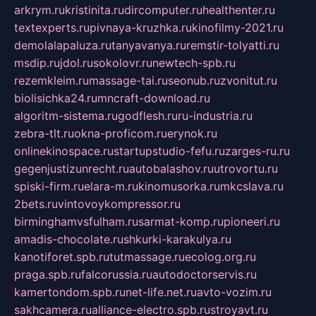
arkrym.ru
kristinita.ru
dircomputer.ru
healthenter.ru
textexperts.ru
pivnaya-kruzhka.ru
kinofilmy-2021.ru
demolalapaluza.ru
tanyavanya.ru
remstir-tolyatti.ru
msdip.ru
jdol.ru
sokolovr.ru
newtech-spb.ru
rezemkleim.ru
massage-tai.ru
seonub.ru
zvonitut.ru
biolisichka24.ru
mncraft-download.ru
algoritm-sistema.ru
godflesh.ru
ru-industria.ru
zebra-tlt.ru
okna-proficom.ru
erynok.ru
onlinekinospace.ru
startupstudio-fefu.ru
zarges-ru.ru
gegenjustizunrecht.ru
autobalashov.ru
utrovortu.ru
spiski-firm.ru
elara-m.ru
kinomusorka.ru
mkcslava.ru
2bets.ru
vintovoykompressor.ru
birminghamvsfulham.ru
sarmat-komp.ru
pioneeri.ru
amadis-chocolate.ru
shkurki-karakulya.ru
kanotiforet.spb.ru
tutmassage.ru
ecolog.org.ru
praga.spb.ru
falcorussia.ru
autodoctorservis.ru
kamertondom.spb.ru
net-life.net.ru
avto-vozim.ru
sakhcamera.ru
alliance-electro.spb.ru
stroyavt.ru