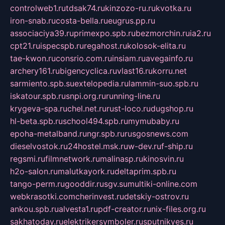
controlweb1.ru
tdsak74.ru
kinzozo-ru.ru
kvotka.ru
iron-snab.ru
costa-bella.ru
eugrus.pp.ru
associaciya39.ru
primexpo.spb.ru
bezmorchin.ru
ia2.ru
cpt21.ru
ispecspb.ru
regahost.ru
kolosok-elita.ru
tae-kwon.ru
consrio.com.ru
insiam.ru
avegainfo.ru
archery161.ru
bigencyclica.ru
vlast16.ru
korru.net
sarmiento.spb.su
extelopedia.ru
lammin-suo.spb.ru
iskatour.spb.ru
snpi.org.ru
running-line.ru
krygeva-spa.ru
chel.net.ru
rust-loco.ru
dugshop.ru
hl-beta.spb.ru
school494.spb.ru
mymubaby.ru
epoha-metalband.ru
ngr.spb.ru
rusgosnews.com
dieselvostok.ru
24hostel.msk.ru
w-dev.ru
f-ship.ru
regsmi.ru
filmnetwork.ru
malinasp.ru
kinosvin.ru
h2o-salon.ru
malutkayork.ru
deltaprim.spb.ru
tango-perm.ru
gooddir.ru
sgv.su
multiki-online.com
webkrasotki.com
cherinvest.ru
detskiy-ostrov.ru
ankou.spb.ru
alvesta1.ru
pdf-creator.ru
nix-files.org.ru
sakhatoday.ru
elektrikersymboler.ru
sputnikyes.ru