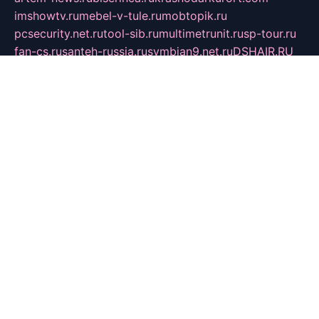
imshowtv.ru
mebel-v-tule.ru
mobtopik.ru
pcsecurity.net.ru
tool-sib.ru
multimetrunit.ru
sp-tour.ru
fan-cs.ru
santeh-russia.ru
symbian9.net.ru
DSHAIR.RU
tmmotors.spb.ru
xjocuricopii.com
musavtomat.msk.ru
obustrojdom.ru
sovetcik.ru
ybaranovskaya.ru
ppknews.ru
cult-alshei.ru
JAPANRUSSIA.RU
proekciyamebel.ru
imper-finans.ru
rim.org.ru
glamourai.ru
brassminus.ru
zabor-pro.ru
ftn.pp.ru
dorogoe58.ru
laimengpacker.ru
kuzova-zapchasti.ru
sageerp.ru
taxodrom.ru
dsrazvitie.ru
hardcity.net.ru
ratinghomegames.ru
topservice25.ru
gubernyan.ru
gtglasslined.ru
ii4.ru
tssport.spb.ru
andorra24.com
blackwallstreet.ru
oboimos.ru
optim-doors.com.ru
ikuch.ru
nycr.org.ru
npa21.ru
vremya-ch.spb.ru
desert000.ru
ivtorgi.ru
ifiori.ru
catalog-statei.ru
dcv.org.ru
spetsmaster174.ru
ipkameryhiseeu.ru
dum26.ru
ruspol.spb.ru
fr-opendp.ru
kam-solnyshko.ru
cheyenne-arapaho.ru
sevzapmetal.spb.ru