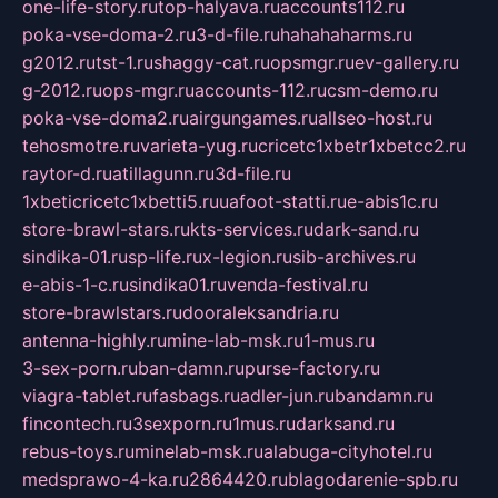
one-life-story.ru
top-halyava.ru
accounts112.ru
poka-vse-doma-2.ru
3-d-file.ru
hahahaharms.ru
g2012.ru
tst-1.ru
shaggy-cat.ru
opsmgr.ru
ev-gallery.ru
g-2012.ru
ops-mgr.ru
accounts-112.ru
csm-demo.ru
poka-vse-doma2.ru
airgungames.ru
allseo-host.ru
tehosmotre.ru
varieta-yug.ru
cricetc1xbetr1xbetcc2.ru
raytor-d.ru
atillagunn.ru
3d-file.ru
1xbeticricetc1xbetti5.ru
uafoot-statti.ru
e-abis1c.ru
store-brawl-stars.ru
kts-services.ru
dark-sand.ru
sindika-01.ru
sp-life.ru
x-legion.ru
sib-archives.ru
e-abis-1-c.ru
sindika01.ru
venda-festival.ru
store-brawlstars.ru
dooraleksandria.ru
antenna-highly.ru
mine-lab-msk.ru
1-mus.ru
3-sex-porn.ru
ban-damn.ru
purse-factory.ru
viagra-tablet.ru
fasbags.ru
adler-jun.ru
bandamn.ru
fincontech.ru
3sexporn.ru
1mus.ru
darksand.ru
rebus-toys.ru
minelab-msk.ru
alabuga-cityhotel.ru
medsprawo-4-ka.ru
2864420.ru
blagodarenie-spb.ru