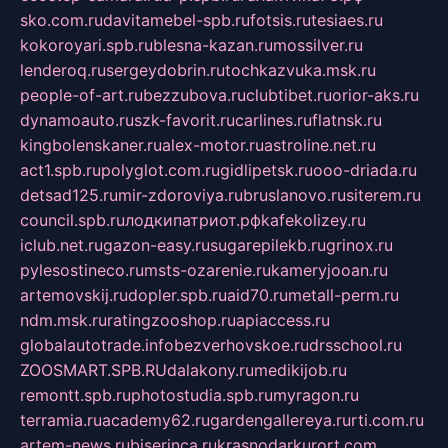
sko.com.ru
davitamebel-spb.ru
fotsis.ru
tesiaes.ru
kokoroyari.spb.ru
blesna-kazan.ru
mossilver.ru
lenderoq.ru
sergeydobrin.ru
tochkazvuka.msk.ru
people-of-art.ru
bezzubova.ru
clubtibet.ru
orior-aks.ru
dynamoauto.ru
szk-favorit.ru
carlines.ru
flatnsk.ru
kingbolenskaner.ru
alex-motor.ru
astroline.net.ru
act1.spb.ru
polyglot.com.ru
gidlipetsk.ru
ooo-driada.ru
detsad125.ru
mir-zdoroviya.ru
bruslanovo.ru
siterem.ru
council.spb.ru
лодкипатриот.рф
kafekolizey.ru
iclub.net.ru
gazon-easy.ru
sugarepilekb.ru
grinox.ru
pylesostineco.ru
msts-ozarenie.ru
kameryjooan.ru
artemovskij.ru
dopler.spb.ru
aid70.ru
metall-perm.ru
ndm.msk.ru
ratingzooshop.ru
apiaccess.ru
globalautotrade.info
bezverhovskoe.ru
drsschool.ru
ZOOSMART.SPB.RU
dalakony.ru
medikijob.ru
remontt.spb.ru
photostudia.spb.ru
myragon.ru
terramia.ru
academy62.ru
gardengallereya.ru
rti.com.ru
artem-news.ru
biserinca.ru
krasnodarkurort.com