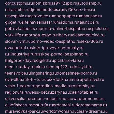
dotcustoms.ru
domizbrusa9x12spb.ru
autodamp.ru
narasimha.ru
djcommodities.ru
nv750.ru
x-ton.ru
newsplain.ru
cardvoice.ru
modopaper.ru
manunae.ru
gbget.ru
alfeihavsalnassr.ru
madoma.ru
tajuncos.ru
petrovkasports.ru
porno-online-besplatno.ru
splclub.ru
york-life.ru
doroga-expo.ru
ribery.ru
cleanmedicine.ru
slovar-ivrit.ru
porno-video-besplatno.ru
seks-365.ru
ovucontrol.ru
sloty-igrovyye-avtomaty.ru
ru-industriya.ru
russkoe-porno-besplatno.ru
belgorod-day.ru
digilith.ru
pichkurovlab.ru
medic-today.ru
taksu.ru
comp123.ru
don-ykt.ru
teensvoice.ru
imgsharing.ru
domashnee-porno.ru
eva-elfie.ru
foto-tur.ru
biz-doska.ru
metropoltravel.ru
veslo-i-yakor.ru
borodino-media.ru
rostotsky.ru
regionufa.ru
weiss-bet.ru
zaryna.ru
casinotablet.ru
universalia.ru
remont-mebeli-moscow.ru
termomur.ru
clubfisher.ru
remstirufa.ru
erdamchi.ru
doramamama.ru
muraviovka-park.ru
worldofwoman.ru
clean-dreams.ru