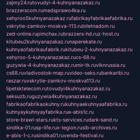
zajmy24.ru
tovudyi-4-kuhnyanazakaz.ru
brazzerscom.ru
medsprawo4ka.ru
xehyroo5kuhnyanazakaz.ru
fabrikayfabrikaefabrika.ru
vskrytie-zamkov-moskva-113.ru
biletnadom.ru
zed-online.ru
pimchax.ru
brazzers-hd.ru
z-host.ru
kitubeu2kuhnyanazakaz.ru
naperekate.ru
kuhnyaofabrikaufabrik.ru
kitubeu-2-kuhnyanazakaz.ru
xehyroo-5-kuhnyanazakaz.ru
cs-68.ru
guzywia-4-kuhnyanazakaz.ru
mir-tk.ru
vlknrussia.ru
cs68.ru
vladivostok-map.ru
video-seks.ru
bankaribi.ru
raszar.ru
vskrytie-zamkov-moskva113.ru
lipetsktelecom.ru
tovudyi4kuhnyanazakaz.ru
seksuzb.ru
guzywia4kuhnyanazakaz.ru
fabrikaofabrikaokuhny.ru
kuhnyaekuhnyaafabrika.ru
kuhnyaykuhnyayfabrika.ru
e-abis1c.ru
store-brawl-stars.ru
kts-services.ru
dark-sand.ru
sindika-01.ru
sp-life.ru
x-legion.ru
sib-archives.ru
e-abis-1-c.ru
sindika01.ru
venda-festival.ru