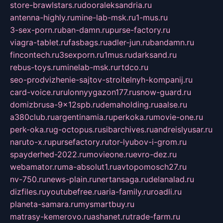
store-brawlstars.ru
dooraleksandria.ru
antenna-highly.ru
mine-lab-msk.ru
1-mus.ru
3-sex-porn.ru
ban-damn.ru
purse-factory.ru
viagra-tablet.ru
fasbags.ru
adler-jun.ru
bandamn.ru
fincontech.ru
3sexporn.ru
1mus.ru
darksand.ru
rebus-toys.ru
minelab-msk.ru
rtdco.ru
seo-prodvizhenie-sajtov-stroitelnyh-kompanij.ru
card-voice.ru
rulonnyygazon177.ru
snow-guard.ru
domizbrusa-9x12spb.ru
demaholding.ru
aalse.ru
a380club.ru
argentinamia.ru
perkoka.ru
movie-one.ru
perk-oka.ru
g-octopus.ru
sibarchives.ru
andreislyusar.ru
naruto-x.ru
pursefactory.ru
tor-lyubov-i-grom.ru
spayderhed-2022.ru
movieone.ru
evro-dez.ru
webamator.ru
ma-absolut1.ru
avtopomosch27.ru
nv-750.ru
news-plain.ru
nertansaga.ru
delanalad.ru
dizfiles.ru
youtubefree.ru
aria-family.ru
roadli.ru
planeta-samara.ru
mysmartbuy.ru
matrasy-kemerovo.ru
ashanet.ru
trade-farm.ru