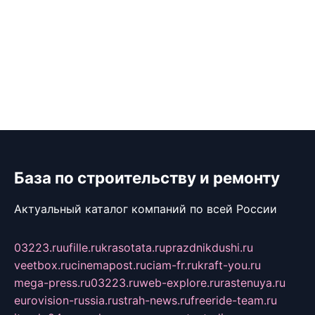
База по строительству и ремонту
Актуальный каталог компаний по всей России
03223.ru
ufille.ru
krasotata.ru
prazdnikdushi.ru
veetbox.ru
cinemapost.ru
ciam-fr.ru
kraft-you.ru
mega-press.ru
03223.ru
web-explore.ru
rastenuya.ru
eurovision-russia.ru
strah-news.ru
freeride-team.ru