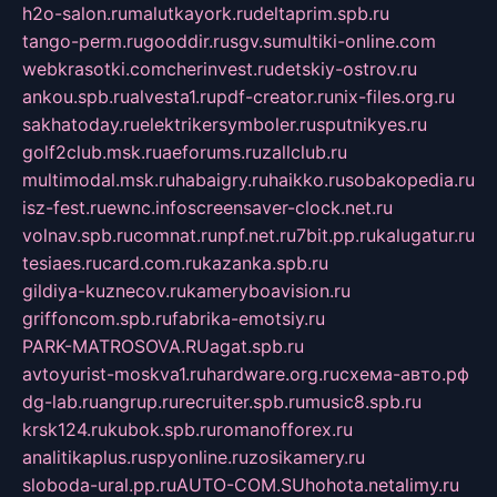
h2o-salon.ru
malutkayork.ru
deltaprim.spb.ru
tango-perm.ru
gooddir.ru
sgv.su
multiki-online.com
webkrasotki.com
cherinvest.ru
detskiy-ostrov.ru
ankou.spb.ru
alvesta1.ru
pdf-creator.ru
nix-files.org.ru
sakhatoday.ru
elektrikersymboler.ru
sputnikyes.ru
golf2club.msk.ru
aeforums.ru
zallclub.ru
multimodal.msk.ru
habaigry.ru
haikko.ru
sobakopedia.ru
isz-fest.ru
ewnc.info
screensaver-clock.net.ru
volnav.spb.ru
comnat.ru
npf.net.ru
7bit.pp.ru
kalugatur.ru
tesiaes.ru
card.com.ru
kazanka.spb.ru
gildiya-kuznecov.ru
kameryboavision.ru
griffoncom.spb.ru
fabrika-emotsiy.ru
PARK-MATROSOVA.RU
agat.spb.ru
avtoyurist-moskva1.ru
hardware.org.ru
схема-авто.рф
dg-lab.ru
angrup.ru
recruiter.spb.ru
music8.spb.ru
krsk124.ru
kubok.spb.ru
romanofforex.ru
analitikaplus.ru
spyonline.ru
zosikamery.ru
sloboda-ural.pp.ru
AUTO-COM.SU
hohota.net
alimy.ru