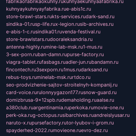
fabrikaofabrikaokuhny.ru
kuhnyaekuhnyaafabrika.ru
kuhnyaykuhnyayfabrika.ru
e-abis1c.ru
store-brawl-stars.ru
kts-services.ru
dark-sand.ru
sindika-01.ru
sp-life.ru
x-legion.ru
sib-archives.ru
e-abis-1-c.ru
sindika01.ru
venda-festival.ru
store-brawlstars.ru
dooraleksandria.ru
antenna-highly.ru
mine-lab-msk.ru
1-mus.ru
3-sex-porn.ru
ban-damn.ru
purse-factory.ru
viagra-tablet.ru
fasbags.ru
adler-jun.ru
bandamn.ru
fincontech.ru
3sexporn.ru
1mus.ru
darksand.ru
rebus-toys.ru
minelab-msk.ru
rtdco.ru
seo-prodvizhenie-sajtov-stroitelnyh-kompanij.ru
card-voice.ru
rulonnyygazon177.ru
snow-guard.ru
domizbrusa-9x12spb.ru
demaholding.ru
aalse.ru
a380club.ru
argentinamia.ru
perkoka.ru
movie-one.ru
perk-oka.ru
g-octopus.ru
sibarchives.ru
andreislyusar.ru
naruto-x.ru
pursefactory.ru
tor-lyubov-i-grom.ru
spayderhed-2022.ru
movieone.ru
evro-dez.ru