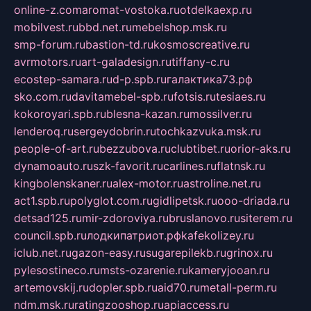
online-z.com
aromat-vostoka.ru
otdelkaexp.ru
mobilvest.ru
bbd.net.ru
mebelshop.msk.ru
smp-forum.ru
bastion-td.ru
kosmoscreative.ru
avrmotors.ru
art-galadesign.ru
tiffany-c.ru
ecostep-samara.ru
d-p.spb.ru
галактика73.рф
sko.com.ru
davitamebel-spb.ru
fotsis.ru
tesiaes.ru
kokoroyari.spb.ru
blesna-kazan.ru
mossilver.ru
lenderoq.ru
sergeydobrin.ru
tochkazvuka.msk.ru
people-of-art.ru
bezzubova.ru
clubtibet.ru
orior-aks.ru
dynamoauto.ru
szk-favorit.ru
carlines.ru
flatnsk.ru
kingbolenskaner.ru
alex-motor.ru
astroline.net.ru
act1.spb.ru
polyglot.com.ru
gidlipetsk.ru
ooo-driada.ru
detsad125.ru
mir-zdoroviya.ru
bruslanovo.ru
siterem.ru
council.spb.ru
лодкипатриот.рф
kafekolizey.ru
iclub.net.ru
gazon-easy.ru
sugarepilekb.ru
grinox.ru
pylesostineco.ru
msts-ozarenie.ru
kameryjooan.ru
artemovskij.ru
dopler.spb.ru
aid70.ru
metall-perm.ru
ndm.msk.ru
ratingzooshop.ru
apiaccess.ru