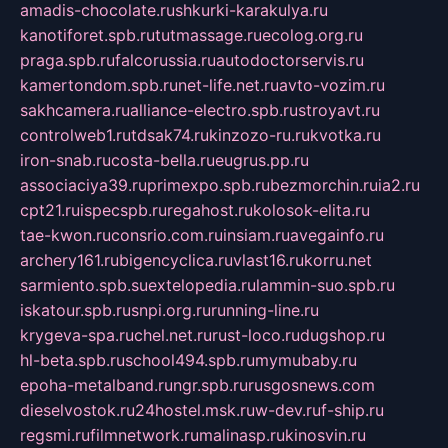
amadis-chocolate.ru
shkurki-karakulya.ru
kanotiforet.spb.ru
tutmassage.ru
ecolog.org.ru
praga.spb.ru
falcorussia.ru
autodoctorservis.ru
kamertondom.spb.ru
net-life.net.ru
avto-vozim.ru
sakhcamera.ru
alliance-electro.spb.ru
stroyavt.ru
controlweb1.ru
tdsak74.ru
kinzozo-ru.ru
kvotka.ru
iron-snab.ru
costa-bella.ru
eugrus.pp.ru
associaciya39.ru
primexpo.spb.ru
bezmorchin.ru
ia2.ru
cpt21.ru
ispecspb.ru
regahost.ru
kolosok-elita.ru
tae-kwon.ru
consrio.com.ru
insiam.ru
avegainfo.ru
archery161.ru
bigencyclica.ru
vlast16.ru
korru.net
sarmiento.spb.su
extelopedia.ru
lammin-suo.spb.ru
iskatour.spb.ru
snpi.org.ru
running-line.ru
krygeva-spa.ru
chel.net.ru
rust-loco.ru
dugshop.ru
hl-beta.spb.ru
school494.spb.ru
mymubaby.ru
epoha-metalband.ru
ngr.spb.ru
rusgosnews.com
dieselvostok.ru
24hostel.msk.ru
w-dev.ru
f-ship.ru
regsmi.ru
filmnetwork.ru
malinasp.ru
kinosvin.ru