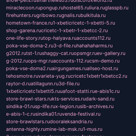
show-pets.ru
smartnews03.ru
discofoxworld.ru
miraclecoon.ru
pongup.ru
hostel65.ru
liura.ru
glasspb.ru
firehunters.ru
gribowo.ru
gnalis.ru
bulkitula.ru
hometown-france.ru
1-xbeticricetc-1-xbetti-5.ru
shop-garena.ru
cricetc-1-xbetr-1-xbetcc-2.ru
one-life-story.ru
top-halyava.ru
accounts112.ru
poka-vse-doma-2.ru
3-d-file.ru
hahahaharms.ru
g2012.ru
tst-1.ru
shaggy-cat.ru
opsmgr.ru
ev-gallery.ru
g-2012.ru
ops-mgr.ru
accounts-112.ru
csm-demo.ru
poka-vse-doma2.ru
airgungames.ru
allseo-host.ru
tehosmotre.ru
varieta-yug.ru
cricetc1xbetr1xbetcc2.ru
raytor-d.ru
atillagunn.ru
3d-file.ru
1xbeticricetc1xbetti5.ru
uafoot-statti.ru
e-abis1c.ru
store-brawl-stars.ru
kts-services.ru
dark-sand.ru
sindika-01.ru
sp-life.ru
x-legion.ru
sib-archives.ru
e-abis-1-c.ru
sindika01.ru
venda-festival.ru
store-brawlstars.ru
dooraleksandria.ru
antenna-highly.ru
mine-lab-msk.ru
1-mus.ru