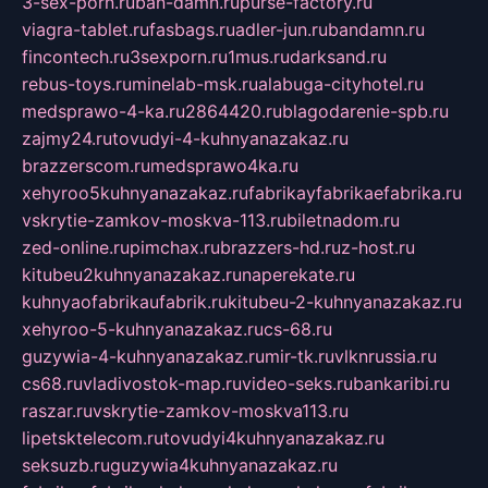
3-sex-porn.ru
ban-damn.ru
purse-factory.ru
viagra-tablet.ru
fasbags.ru
adler-jun.ru
bandamn.ru
fincontech.ru
3sexporn.ru
1mus.ru
darksand.ru
rebus-toys.ru
minelab-msk.ru
alabuga-cityhotel.ru
medsprawo-4-ka.ru
2864420.ru
blagodarenie-spb.ru
zajmy24.ru
tovudyi-4-kuhnyanazakaz.ru
brazzerscom.ru
medsprawo4ka.ru
xehyroo5kuhnyanazakaz.ru
fabrikayfabrikaefabrika.ru
vskrytie-zamkov-moskva-113.ru
biletnadom.ru
zed-online.ru
pimchax.ru
brazzers-hd.ru
z-host.ru
kitubeu2kuhnyanazakaz.ru
naperekate.ru
kuhnyaofabrikaufabrik.ru
kitubeu-2-kuhnyanazakaz.ru
xehyroo-5-kuhnyanazakaz.ru
cs-68.ru
guzywia-4-kuhnyanazakaz.ru
mir-tk.ru
vlknrussia.ru
cs68.ru
vladivostok-map.ru
video-seks.ru
bankaribi.ru
raszar.ru
vskrytie-zamkov-moskva113.ru
lipetsktelecom.ru
tovudyi4kuhnyanazakaz.ru
seksuzb.ru
guzywia4kuhnyanazakaz.ru