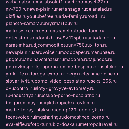
webamator.ru
ma-absolut1.ru
avtopomosch27.ru
nv-750.ru
news-plain.ru
nertansaga.ru
delanalad.ru
dizfiles.ru
youtubefree.ru
aria-family.ru
roadli.ru
planeta-samara.ru
mysmartbuy.ru
matrasy-kemerovo.ru
ashanet.ru
trade-farm.ru
dotcustoms.ru
domizbrusa9x12spb.ru
autodamp.ru
narasimha.ru
djcommodities.ru
nv750.ru
x-ton.ru
newsplain.ru
cardvoice.ru
modopaper.ru
manunae.ru
gbget.ru
alfeihavsalnassr.ru
madoma.ru
tajuncos.ru
petrovkasports.ru
porno-online-besplatno.ru
splclub.ru
york-life.ru
doroga-expo.ru
ribery.ru
cleanmedicine.ru
slovar-ivrit.ru
porno-video-besplatno.ru
seks-365.ru
ovucontrol.ru
sloty-igrovyye-avtomaty.ru
ru-industriya.ru
russkoe-porno-besplatno.ru
belgorod-day.ru
digilith.ru
pichkurovlab.ru
medic-today.ru
taksu.ru
comp123.ru
don-ykt.ru
teensvoice.ru
imgsharing.ru
domashnee-porno.ru
eva-elfie.ru
foto-tur.ru
biz-doska.ru
metropoltravel.ru