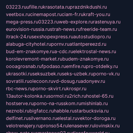
03223.ru
ufille.ru
krasotata.ru
prazdnikdushi.ru
veetbox.ru
cinemapost.ru
ciam-fr.ru
kraft-you.ru
mega-press.ru
03223.ru
web-explore.ru
rastenuya.ru
eurovision-russia.ru
strah-news.ru
freeride-team.ru
itrack-24.ru
sexshopexpress.ru
autostudiopro.ru
alabuga-cityhotel.ru
pornv.ru
atlantpereezd.ru
bud-em-znakomye.ru
a-cdc.ru
elektrostal-news.ru
korolevremont-market.ru
budem-znakomye.ru
oooagrosnab.ru
fpodaso.ru
emfire.ru
pro-otdelky.ru
ukrasotki.ru
seksuzbek.ru
seks-uzbek.ru
porno-vk.ru
sovratili.ru
olecoon.ru
vd-dosug.ru
adonyev.ru
rbc-news.ru
porno-skvirt.ru
krospr.ru
13autor-kolonka.ru
sormol.ru
2rich.ru
hostel-65.ru
hostserve.ru
porno-na-russkom.ru
mishinlab.ru
neznobi.ru
bigfatcc.ru
habble.ru
starbucksvia.ru
delfinet.ru
silvernano.ru
elestal.ru
vektor-doroga.ru
velotrenajery.ru
pronso54.ru
lenasever.ru
lovinskix.ru