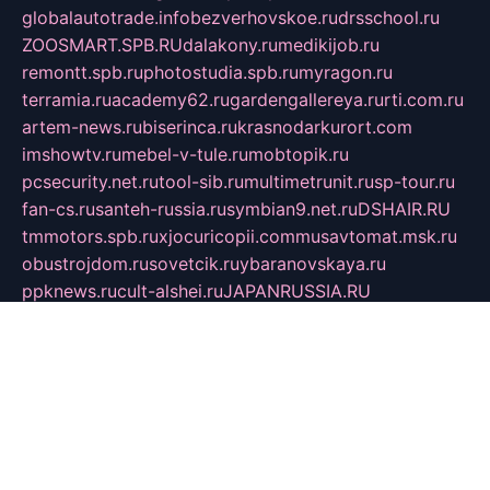
globalautotrade.info
bezverhovskoe.ru
drsschool.ru
ZOOSMART.SPB.RU
dalakony.ru
medikijob.ru
remontt.spb.ru
photostudia.spb.ru
myragon.ru
terramia.ru
academy62.ru
gardengallereya.ru
rti.com.ru
artem-news.ru
biserinca.ru
krasnodarkurort.com
imshowtv.ru
mebel-v-tule.ru
mobtopik.ru
pcsecurity.net.ru
tool-sib.ru
multimetrunit.ru
sp-tour.ru
fan-cs.ru
santeh-russia.ru
symbian9.net.ru
DSHAIR.RU
tmmotors.spb.ru
xjocuricopii.com
musavtomat.msk.ru
obustrojdom.ru
sovetcik.ru
ybaranovskaya.ru
ppknews.ru
cult-alshei.ru
JAPANRUSSIA.RU
proekciyamebel.ru
imper-finans.ru
rim.org.ru
glamourai.ru
brassminus.ru
zabor-pro.ru
ftn.pp.ru
dorogoe58.ru
laimengpacker.ru
kuzova-zapchasti.ru
sageerp.ru
taxodrom.ru
dsrazvitie.ru
hardcity.net.ru
ratinghomegames.ru
topservice25.ru
gubernyan.ru
gtglasslined.ru
ii4.ru
tssport.spb.ru
andorra24.com
blackwallstreet.ru
oboimos.ru
optim-doors.com.ru