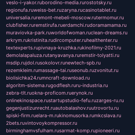
veslo-i-yakor.ru
borodino-media.ru
rostotsky.ru
regionufa.ru
weiss-bet.ru
zaryna.ru
casinotablet.ru
universalia.ru
remont-mebeli-moscow.ru
termomur.ru
clubfisher.ru
remstirufa.ru
erdamchi.ru
doramamama.ru
muraviovka-park.ru
worldofwoman.ru
clean-dreams.ru
arkrym.ru
kristinita.ru
dircomputer.ru
healthenter.ru
textexperts.ru
pivnaya-kruzhka.ru
kinofilmy-2021.ru
demolalapaluza.ru
tanyavanya.ru
remstir-tolyatti.ru
msdip.ru
jdol.ru
sokolovr.ru
newtech-spb.ru
rezemkleim.ru
massage-tai.ru
seonub.ru
zvonitut.ru
biolisichka24.ru
mncraft-download.ru
algoritm-sistema.ru
godflesh.ru
ru-industria.ru
zebra-tlt.ru
okna-proficom.ru
erynok.ru
onlinekinospace.ru
startupstudio-fefu.ru
zarges-ru.ru
gegenjustizunrecht.ru
autobalashov.ru
utrovortu.ru
spiski-firm.ru
elara-m.ru
kinomusorka.ru
mkcslava.ru
2bets.ru
vintovoykompressor.ru
birminghamvsfulham.ru
sarmat-komp.ru
pioneeri.ru