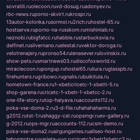
sovratili.ru
olecoon.ru
vd-dosug.ru
adonyev.ru
rbc-news.ru
porno-skvirt.ru
krospr.ru
13autor-kolonka.ru
sormol.ru
2rich.ru
hostel-65.ru
hostserve.ru
porno-na-russkom.ru
mishinlab.ru
neznobi.ru
bigfatcc.ru
habble.ru
starbucksvia.ru
delfinet.ru
silvernano.ru
elestal.ru
vektor-doroga.ru
velotrenajery.ru
pronso54.ru
lenasever.ru
lovinskix.ru
show-pets.ru
smartnews03.ru
discofoxworld.ru
miraclecoon.ru
pongup.ru
hostel65.ru
liura.ru
glasspb.ru
firehunters.ru
gribowo.ru
gnalis.ru
bulkitula.ru
hometown-france.ru
1-xbeticricetc-1-xbetti-5.ru
shop-garena.ru
cricetc-1-xbetr-1-xbetcc-2.ru
one-life-story.ru
top-halyava.ru
accounts112.ru
poka-vse-doma-2.ru
3-d-file.ru
hahahaharms.ru
g2012.ru
tst-1.ru
shaggy-cat.ru
opsmgr.ru
ev-gallery.ru
g-2012.ru
ops-mgr.ru
accounts-112.ru
csm-demo.ru
poka-vse-doma2.ru
airgungames.ru
allseo-host.ru
tehosmotre.ru
varieta-yug.ru
cricetc1xbetr1xbetcc2.ru