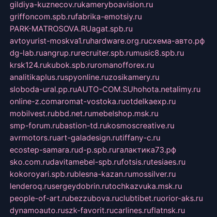
gildiya-kuznecov.ru
kameryboavision.ru
griffoncom.spb.ru
fabrika-emotsiy.ru
PARK-MATROSOVA.RU
agat.spb.ru
avtoyurist-moskva1.ru
hardware.org.ru
схема-авто.рф
dg-lab.ru
angrup.ru
recruiter.spb.ru
music8.spb.ru
krsk124.ru
kubok.spb.ru
romanofforex.ru
analitikaplus.ru
spyonline.ru
zosikamery.ru
sloboda-ural.pp.ru
AUTO-COM.SU
hohota.net
alimy.ru
online-z.com
aromat-vostoka.ru
otdelkaexp.ru
mobilvest.ru
bbd.net.ru
mebelshop.msk.ru
smp-forum.ru
bastion-td.ru
kosmoscreative.ru
avrmotors.ru
art-galadesign.ru
tiffany-c.ru
ecostep-samara.ru
d-p.spb.ru
галактика73.рф
sko.com.ru
davitamebel-spb.ru
fotsis.ru
tesiaes.ru
kokoroyari.spb.ru
blesna-kazan.ru
mossilver.ru
lenderoq.ru
sergeydobrin.ru
tochkazvuka.msk.ru
people-of-art.ru
bezzubova.ru
clubtibet.ru
orior-aks.ru
dynamoauto.ru
szk-favorit.ru
carlines.ru
flatnsk.ru