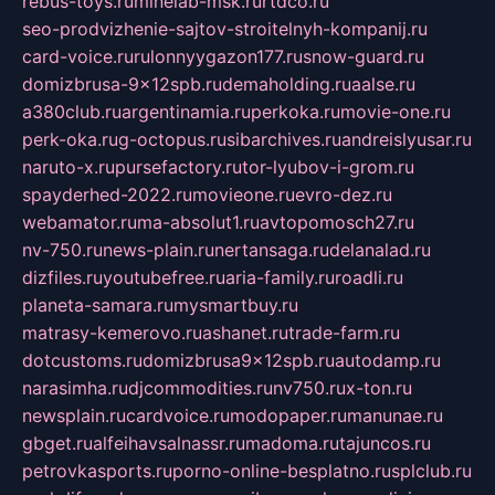
rebus-toys.ru
minelab-msk.ru
rtdco.ru
seo-prodvizhenie-sajtov-stroitelnyh-kompanij.ru
card-voice.ru
rulonnyygazon177.ru
snow-guard.ru
domizbrusa-9x12spb.ru
demaholding.ru
aalse.ru
a380club.ru
argentinamia.ru
perkoka.ru
movie-one.ru
perk-oka.ru
g-octopus.ru
sibarchives.ru
andreislyusar.ru
naruto-x.ru
pursefactory.ru
tor-lyubov-i-grom.ru
spayderhed-2022.ru
movieone.ru
evro-dez.ru
webamator.ru
ma-absolut1.ru
avtopomosch27.ru
nv-750.ru
news-plain.ru
nertansaga.ru
delanalad.ru
dizfiles.ru
youtubefree.ru
aria-family.ru
roadli.ru
planeta-samara.ru
mysmartbuy.ru
matrasy-kemerovo.ru
ashanet.ru
trade-farm.ru
dotcustoms.ru
domizbrusa9x12spb.ru
autodamp.ru
narasimha.ru
djcommodities.ru
nv750.ru
x-ton.ru
newsplain.ru
cardvoice.ru
modopaper.ru
manunae.ru
gbget.ru
alfeihavsalnassr.ru
madoma.ru
tajuncos.ru
petrovkasports.ru
porno-online-besplatno.ru
splclub.ru