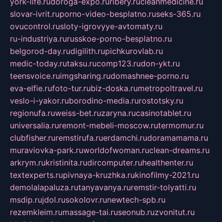
york-life.ru
doroga-expo.ru
ribery.ru
cleanmedicine.ru
slovar-ivrit.ru
porno-video-besplatno.ru
seks-365.ru
ovucontrol.ru
sloty-igrovyye-avtomaty.ru
ru-industriya.ru
russkoe-porno-besplatno.ru
belgorod-day.ru
digilith.ru
pichkurovlab.ru
medic-today.ru
taksu.ru
comp123.ru
don-ykt.ru
teensvoice.ru
imgsharing.ru
domashnee-porno.ru
eva-elfie.ru
foto-tur.ru
biz-doska.ru
metropoltravel.ru
veslo-i-yakor.ru
borodino-media.ru
rostotsky.ru
regionufa.ru
weiss-bet.ru
zaryna.ru
casinotablet.ru
universalia.ru
remont-mebeli-moscow.ru
termomur.ru
clubfisher.ru
remstirufa.ru
erdamchi.ru
doramamama.ru
muraviovka-park.ru
worldofwoman.ru
clean-dreams.ru
arkrym.ru
kristinita.ru
dircomputer.ru
healthenter.ru
textexperts.ru
pivnaya-kruzhka.ru
kinofilmy-2021.ru
demolalapaluza.ru
tanyavanya.ru
remstir-tolyatti.ru
msdip.ru
jdol.ru
sokolovr.ru
newtech-spb.ru
rezemkleim.ru
massage-tai.ru
seonub.ru
zvonitut.ru