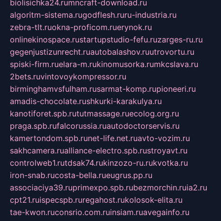
biolisichka24.ru
mncraft-download.ru
algoritm-sistema.ru
godflesh.ru
ru-industria.ru
zebra-tlt.ru
okna-proficom.ru
erynok.ru
onlinekinospace.ru
startupstudio-fefu.ru
zarges-ru.ru
gegenjustizunrecht.ru
autobalashov.ru
utrovortu.ru
spiski-firm.ru
elara-m.ru
kinomusorka.ru
mkcslava.ru
2bets.ru
vintovoykompressor.ru
birminghamvsfulham.ru
sarmat-komp.ru
pioneeri.ru
amadis-chocolate.ru
shkurki-karakulya.ru
kanotiforet.spb.ru
tutmassage.ru
ecolog.org.ru
praga.spb.ru
falcorussia.ru
autodoctorservis.ru
kamertondom.spb.ru
net-life.net.ru
avto-vozim.ru
sakhcamera.ru
alliance-electro.spb.ru
stroyavt.ru
controlweb1.ru
tdsak74.ru
kinzozo-ru.ru
kvotka.ru
iron-snab.ru
costa-bella.ru
eugrus.pp.ru
associaciya39.ru
primexpo.spb.ru
bezmorchin.ru
ia2.ru
cpt21.ru
ispecspb.ru
regahost.ru
kolosok-elita.ru
tae-kwon.ru
consrio.com.ru
insiam.ru
avegainfo.ru