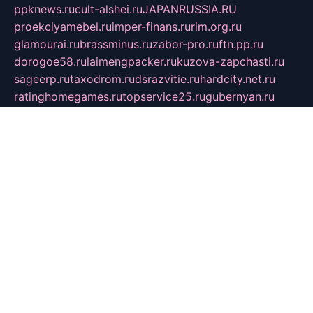
ppknews.ru
cult-alshei.ru
JAPANRUSSIA.RU
proekciyamebel.ru
imper-finans.ru
rim.org.ru
glamourai.ru
brassminus.ru
zabor-pro.ru
ftn.pp.ru
dorogoe58.ru
laimengpacker.ru
kuzova-zapchasti.ru
sageerp.ru
taxodrom.ru
dsrazvitie.ru
hardcity.net.ru
ratinghomegames.ru
topservice25.ru
gubernyan.ru
gtglasslined.ru
ii4.ru
tssport.spb.ru
andorra24.com
blackwallstreet.ru
oboimos.ru
optim-doors.com.ru
ikuch.ru
nycr.org.ru
npa21.ru
vremya-ch.spb.ru
desert000.ru
ivtorgi.ru
ifiori.ru
catalog-statei.ru
dcv.org.ru
spetsmaster174.ru
ipkameryhiseeu.ru
dum26.ru
ruspol.spb.ru
fr-opendp.ru
kam-solnyshko.ru
cheyenne-arapaho.ru
sevzapmetal.spb.ru
ted-lapidus.spb.ru
parasite-eliminator.ru
sigma-complete.ru
modernworld.ru
dama-moda.ru
eholot-group.ru
sk-nvkz.ru
DRONGOLD.RU
democratia2.ru
i-farmer.ru
mass-sport.org
jablonex.spb.ru
bookmess.ru
linkword.ru