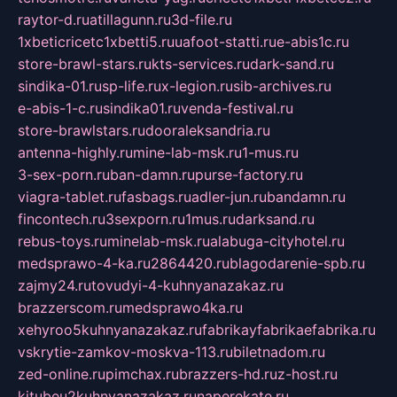
raytor-d.ru
atillagunn.ru
3d-file.ru
1xbeticricetc1xbetti5.ru
uafoot-statti.ru
e-abis1c.ru
store-brawl-stars.ru
kts-services.ru
dark-sand.ru
sindika-01.ru
sp-life.ru
x-legion.ru
sib-archives.ru
e-abis-1-c.ru
sindika01.ru
venda-festival.ru
store-brawlstars.ru
dooraleksandria.ru
antenna-highly.ru
mine-lab-msk.ru
1-mus.ru
3-sex-porn.ru
ban-damn.ru
purse-factory.ru
viagra-tablet.ru
fasbags.ru
adler-jun.ru
bandamn.ru
fincontech.ru
3sexporn.ru
1mus.ru
darksand.ru
rebus-toys.ru
minelab-msk.ru
alabuga-cityhotel.ru
medsprawo-4-ka.ru
2864420.ru
blagodarenie-spb.ru
zajmy24.ru
tovudyi-4-kuhnyanazakaz.ru
brazzerscom.ru
medsprawo4ka.ru
xehyroo5kuhnyanazakaz.ru
fabrikayfabrikaefabrika.ru
vskrytie-zamkov-moskva-113.ru
biletnadom.ru
zed-online.ru
pimchax.ru
brazzers-hd.ru
z-host.ru
kitubeu2kuhnyanazakaz.ru
naperekate.ru