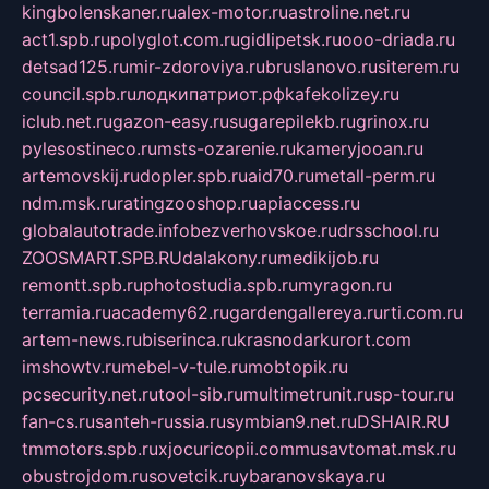
kingbolenskaner.ru
alex-motor.ru
astroline.net.ru
act1.spb.ru
polyglot.com.ru
gidlipetsk.ru
ooo-driada.ru
detsad125.ru
mir-zdoroviya.ru
bruslanovo.ru
siterem.ru
council.spb.ru
лодкипатриот.рф
kafekolizey.ru
iclub.net.ru
gazon-easy.ru
sugarepilekb.ru
grinox.ru
pylesostineco.ru
msts-ozarenie.ru
kameryjooan.ru
artemovskij.ru
dopler.spb.ru
aid70.ru
metall-perm.ru
ndm.msk.ru
ratingzooshop.ru
apiaccess.ru
globalautotrade.info
bezverhovskoe.ru
drsschool.ru
ZOOSMART.SPB.RU
dalakony.ru
medikijob.ru
remontt.spb.ru
photostudia.spb.ru
myragon.ru
terramia.ru
academy62.ru
gardengallereya.ru
rti.com.ru
artem-news.ru
biserinca.ru
krasnodarkurort.com
imshowtv.ru
mebel-v-tule.ru
mobtopik.ru
pcsecurity.net.ru
tool-sib.ru
multimetrunit.ru
sp-tour.ru
fan-cs.ru
santeh-russia.ru
symbian9.net.ru
DSHAIR.RU
tmmotors.spb.ru
xjocuricopii.com
musavtomat.msk.ru
obustrojdom.ru
sovetcik.ru
ybaranovskaya.ru