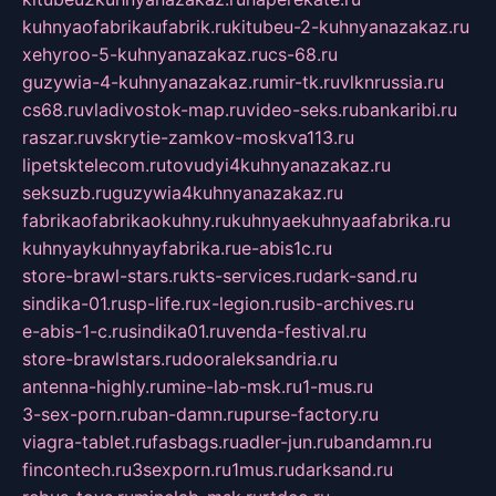
kuhnyaofabrikaufabrik.ru
kitubeu-2-kuhnyanazakaz.ru
xehyroo-5-kuhnyanazakaz.ru
cs-68.ru
guzywia-4-kuhnyanazakaz.ru
mir-tk.ru
vlknrussia.ru
cs68.ru
vladivostok-map.ru
video-seks.ru
bankaribi.ru
raszar.ru
vskrytie-zamkov-moskva113.ru
lipetsktelecom.ru
tovudyi4kuhnyanazakaz.ru
seksuzb.ru
guzywia4kuhnyanazakaz.ru
fabrikaofabrikaokuhny.ru
kuhnyaekuhnyaafabrika.ru
kuhnyaykuhnyayfabrika.ru
e-abis1c.ru
store-brawl-stars.ru
kts-services.ru
dark-sand.ru
sindika-01.ru
sp-life.ru
x-legion.ru
sib-archives.ru
e-abis-1-c.ru
sindika01.ru
venda-festival.ru
store-brawlstars.ru
dooraleksandria.ru
antenna-highly.ru
mine-lab-msk.ru
1-mus.ru
3-sex-porn.ru
ban-damn.ru
purse-factory.ru
viagra-tablet.ru
fasbags.ru
adler-jun.ru
bandamn.ru
fincontech.ru
3sexporn.ru
1mus.ru
darksand.ru