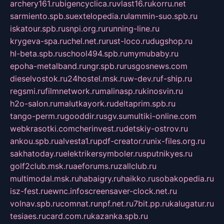
archery161.ru
bigencyclica.ru
vlast16.ru
korru.net
sarmiento.spb.su
extelopedia.ru
lammin-suo.spb.ru
iskatour.spb.ru
snpi.org.ru
running-line.ru
krygeva-spa.ru
chel.net.ru
rust-loco.ru
dugshop.ru
hl-beta.spb.ru
school494.spb.ru
mymubaby.ru
epoha-metalband.ru
ngr.spb.ru
rusgosnews.com
dieselvostok.ru
24hostel.msk.ru
w-dev.ru
f-ship.ru
regsmi.ru
filmnetwork.ru
malinasp.ru
kinosvin.ru
h2o-salon.ru
malutkayork.ru
deltaprim.spb.ru
tango-perm.ru
gooddir.ru
sgv.su
multiki-online.com
webkrasotki.com
cherinvest.ru
detskiy-ostrov.ru
ankou.spb.ru
alvesta1.ru
pdf-creator.ru
nix-files.org.ru
sakhatoday.ru
elektrikersymboler.ru
sputnikyes.ru
golf2club.msk.ru
aeforums.ru
zallclub.ru
multimodal.msk.ru
habaigry.ru
haikko.ru
sobakopedia.ru
isz-fest.ru
ewnc.info
screensaver-clock.net.ru
volnav.spb.ru
comnat.ru
npf.net.ru
7bit.pp.ru
kalugatur.ru
tesiaes.ru
card.com.ru
kazanka.spb.ru