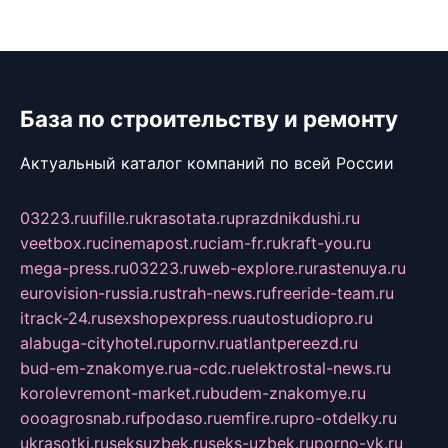
База по строительству и ремонту
Актуальный каталог компаний по всей России
03223.ru
ufille.ru
krasotata.ru
prazdnikdushi.ru
veetbox.ru
cinemapost.ru
ciam-fr.ru
kraft-you.ru
mega-press.ru
03223.ru
web-explore.ru
rastenuya.ru
eurovision-russia.ru
strah-news.ru
freeride-team.ru
itrack-24.ru
sexshopexpress.ru
autostudiopro.ru
alabuga-cityhotel.ru
pornv.ru
atlantpereezd.ru
bud-em-znakomye.ru
a-cdc.ru
elektrostal-news.ru
korolevremont-market.ru
budem-znakomye.ru
oooagrosnab.ru
fpodaso.ru
emfire.ru
pro-otdelky.ru
ukrasotki.ru
seksuzbek.ru
seks-uzbek.ru
porno-vk.ru