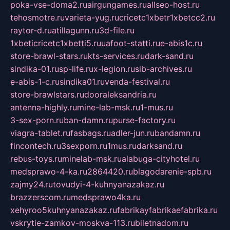
poka-vse-doma2.ru
airgungames.ru
allseo-host.ru
tehosmotre.ru
varieta-yug.ru
cricetc1xbetr1xbetcc2.ru
raytor-d.ru
atillagunn.ru
3d-file.ru
1xbeticricetc1xbetti5.ru
uafoot-statti.ru
e-abis1c.ru
store-brawl-stars.ru
kts-services.ru
dark-sand.ru
sindika-01.ru
sp-life.ru
x-legion.ru
sib-archives.ru
e-abis-1-c.ru
sindika01.ru
venda-festival.ru
store-brawlstars.ru
dooraleksandria.ru
antenna-highly.ru
mine-lab-msk.ru
1-mus.ru
3-sex-porn.ru
ban-damn.ru
purse-factory.ru
viagra-tablet.ru
fasbags.ru
adler-jun.ru
bandamn.ru
fincontech.ru
3sexporn.ru
1mus.ru
darksand.ru
rebus-toys.ru
minelab-msk.ru
alabuga-cityhotel.ru
medsprawo-4-ka.ru
2864420.ru
blagodarenie-spb.ru
zajmy24.ru
tovudyi-4-kuhnyanazakaz.ru
brazzerscom.ru
medsprawo4ka.ru
xehyroo5kuhnyanazakaz.ru
fabrikayfabrikaefabrika.ru
vskrytie-zamkov-moskva-113.ru
biletnadom.ru