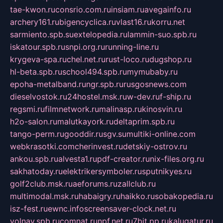
tae-kwon.ru
consrio.com.ru
insiam.ru
avegainfo.ru
archery161.ru
bigencyclica.ru
vlast16.ru
korru.net
sarmiento.spb.su
extelopedia.ru
lammin-suo.spb.ru
iskatour.spb.ru
snpi.org.ru
running-line.ru
krygeva-spa.ru
chel.net.ru
rust-loco.ru
dugshop.ru
hl-beta.spb.ru
school494.spb.ru
mymubaby.ru
epoha-metalband.ru
ngr.spb.ru
rusgosnews.com
dieselvostok.ru
24hostel.msk.ru
w-dev.ru
f-ship.ru
regsmi.ru
filmnetwork.ru
malinasp.ru
kinosvin.ru
h2o-salon.ru
malutkayork.ru
deltaprim.spb.ru
tango-perm.ru
gooddir.ru
sgv.su
multiki-online.com
webkrasotki.com
cherinvest.ru
detskiy-ostrov.ru
ankou.spb.ru
alvesta1.ru
pdf-creator.ru
nix-files.org.ru
sakhatoday.ru
elektrikersymboler.ru
sputnikyes.ru
golf2club.msk.ru
aeforums.ru
zallclub.ru
multimodal.msk.ru
habaigry.ru
haikko.ru
sobakopedia.ru
isz-fest.ru
ewnc.info
screensaver-clock.net.ru
volnav.spb.ru
comnat.ru
npf.net.ru
7bit.pp.ru
kalugatur.ru