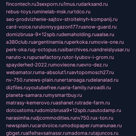
fincontech.ru
3sexporn.ru
1mus.ru
darksand.ru
rebus-toys.ru
minelab-msk.ru
rtdco.ru
seo-prodvizhenie-sajtov-stroitelnyh-kompanij.ru
card-voice.ru
rulonnyygazon177.ru
snow-guard.ru
domizbrusa-9x12spb.ru
demaholding.ru
aalse.ru
a380club.ru
argentinamia.ru
perkoka.ru
movie-one.ru
perk-oka.ru
g-octopus.ru
sibarchives.ru
andreislyusar.ru
naruto-x.ru
pursefactory.ru
tor-lyubov-i-grom.ru
spayderhed-2022.ru
movieone.ru
evro-dez.ru
webamator.ru
ma-absolut1.ru
avtopomosch27.ru
nv-750.ru
news-plain.ru
nertansaga.ru
delanalad.ru
dizfiles.ru
youtubefree.ru
aria-family.ru
roadli.ru
planeta-samara.ru
mysmartbuy.ru
matrasy-kemerovo.ru
ashanet.ru
trade-farm.ru
dotcustoms.ru
domizbrusa9x12spb.ru
autodamp.ru
narasimha.ru
djcommodities.ru
nv750.ru
x-ton.ru
newsplain.ru
cardvoice.ru
modopaper.ru
manunae.ru
gbget.ru
alfeihavsalnassr.ru
madoma.ru
tajuncos.ru