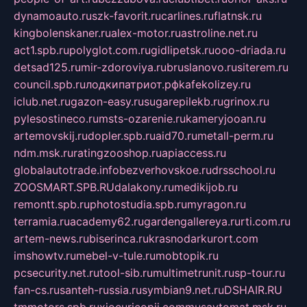
dynamoauto.ru
szk-favorit.ru
carlines.ru
flatnsk.ru
kingbolenskaner.ru
alex-motor.ru
astroline.net.ru
act1.spb.ru
polyglot.com.ru
gidlipetsk.ru
ooo-driada.ru
detsad125.ru
mir-zdoroviya.ru
bruslanovo.ru
siterem.ru
council.spb.ru
лодкипатриот.рф
kafekolizey.ru
iclub.net.ru
gazon-easy.ru
sugarepilekb.ru
grinox.ru
pylesostineco.ru
msts-ozarenie.ru
kameryjooan.ru
artemovskij.ru
dopler.spb.ru
aid70.ru
metall-perm.ru
ndm.msk.ru
ratingzooshop.ru
apiaccess.ru
globalautotrade.info
bezverhovskoe.ru
drsschool.ru
ZOOSMART.SPB.RU
dalakony.ru
medikijob.ru
remontt.spb.ru
photostudia.spb.ru
myragon.ru
terramia.ru
academy62.ru
gardengallereya.ru
rti.com.ru
artem-news.ru
biserinca.ru
krasnodarkurort.com
imshowtv.ru
mebel-v-tule.ru
mobtopik.ru
pcsecurity.net.ru
tool-sib.ru
multimetrunit.ru
sp-tour.ru
fan-cs.ru
santeh-russia.ru
symbian9.net.ru
DSHAIR.RU