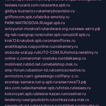
tesiaes.ru
card.com.ru
kazanka.spb.ru
gildiya-kuznecov.ru
kameryboavision.ru
griffoncom.spb.ru
fabrika-emotsiy.ru
PARK-MATROSOVA.RU
agat.spb.ru
avtoyurist-moskva1.ru
hardware.org.ru
схема-авто.рф
dg-lab.ru
angrup.ru
recruiter.spb.ru
music8.spb.ru
krsk124.ru
kubok.spb.ru
romanofforex.ru
analitikaplus.ru
spyonline.ru
zosikamery.ru
sloboda-ural.pp.ru
AUTO-COM.SU
hohota.net
alimy.ru
online-z.com
aromat-vostoka.ru
otdelkaexp.ru
mobilvest.ru
bbd.net.ru
mebelshop.msk.ru
smp-forum.ru
bastion-td.ru
kosmoscreative.ru
avrmotors.ru
art-galadesign.ru
tiffany-c.ru
ecostep-samara.ru
d-p.spb.ru
галактика73.рф
sko.com.ru
davitamebel-spb.ru
fotsis.ru
tesiaes.ru
kokoroyari.spb.ru
blesna-kazan.ru
mossilver.ru
lenderoq.ru
sergeydobrin.ru
tochkazvuka.msk.ru
people-of-art.ru
bezzubova.ru
clubtibet.ru
orior-aks.ru