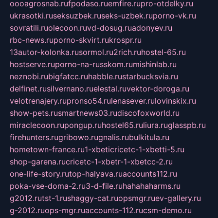
oooagrosnab.ru
fpodaso.ru
emfire.ru
pro-otdelky.ru
ukrasotki.ru
seksuzbek.ru
seks-uzbek.ru
porno-vk.ru
sovratili.ru
olecoon.ru
vd-dosug.ru
adonyev.ru
rbc-news.ru
porno-skvirt.ru
krospr.ru
13autor-kolonka.ru
sormol.ru
2rich.ru
hostel-65.ru
hostserve.ru
porno-na-russkom.ru
mishinlab.ru
neznobi.ru
bigfatcc.ru
habble.ru
starbucksvia.ru
delfinet.ru
silvernano.ru
elestal.ru
vektor-doroga.ru
velotrenajery.ru
pronso54.ru
lenasever.ru
lovinskix.ru
show-pets.ru
smartnews03.ru
discofoxworld.ru
miraclecoon.ru
pongup.ru
hostel65.ru
liura.ru
glasspb.ru
firehunters.ru
gribowo.ru
gnalis.ru
bulkitula.ru
hometown-france.ru
1-xbeticricetc-1-xbetti-5.ru
shop-garena.ru
cricetc-1-xbetr-1-xbetcc-2.ru
one-life-story.ru
top-halyava.ru
accounts112.ru
poka-vse-doma-2.ru
3-d-file.ru
hahahaharms.ru
g2012.ru
tst-1.ru
shaggy-cat.ru
opsmgr.ru
ev-gallery.ru
g-2012.ru
ops-mgr.ru
accounts-112.ru
csm-demo.ru