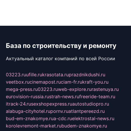
База по строительству и ремонту
Актуальный каталог компаний по всей России
03223.ru
ufille.ru
krasotata.ru
prazdnikdushi.ru
veetbox.ru
cinemapost.ru
ciam-fr.ru
kraft-you.ru
mega-press.ru
03223.ru
web-explore.ru
rastenuya.ru
eurovision-russia.ru
strah-news.ru
freeride-team.ru
itrack-24.ru
sexshopexpress.ru
autostudiopro.ru
alabuga-cityhotel.ru
pornv.ru
atlantpereezd.ru
bud-em-znakomye.ru
a-cdc.ru
elektrostal-news.ru
korolevremont-market.ru
budem-znakomye.ru