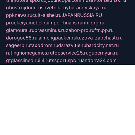
tmmotors.spb.ru
xjocuricopii.com
musavtomat.msk.ru
obustrojdom.ru
sovetcik.ru
ybaranovskaya.ru
ppknews.ru
cult-alshei.ru
JAPANRUSSIA.RU
proekciyamebel.ru
imper-finans.ru
rim.org.ru
glamourai.ru
brassminus.ru
zabor-pro.ru
ftn.pp.ru
dorogoe58.ru
laimengpacker.ru
kuzova-zapchasti.ru
sageerp.ru
taxodrom.ru
dsrazvitie.ru
hardcity.net.ru
ratinghomegames.ru
topservice25.ru
gubernyan.ru
gtglasslined.ru
ii4.ru
tssport.spb.ru
andorra24.com
blackwallstreet.ru
oboimos.ru
optim-doors.com.ru
ikuch.ru
nycr.org.ru
npa21.ru
vremya-ch.spb.ru
desert000.ru
ivtorgi.ru
ifiori.ru
catalog-statei.ru
dcv.org.ru
spetsmaster174.ru
ipkameryhiseeu.ru
dum26.ru
ruspol.spb.ru
fr-opendp.ru
kam-solnyshko.ru
cheyenne-arapaho.ru
sevzapmetal.spb.ru
ted-lapidus.spb.ru
parasite-eliminator.ru
sigma-complete.ru
modernworld.ru
dama-moda.ru
eholot-group.ru
sk-nvkz.ru
DRONGOLD.RU