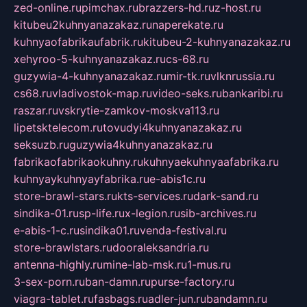
zed-online.ru
pimchax.ru
brazzers-hd.ru
z-host.ru
kitubeu2kuhnyanazakaz.ru
naperekate.ru
kuhnyaofabrikaufabrik.ru
kitubeu-2-kuhnyanazakaz.ru
xehyroo-5-kuhnyanazakaz.ru
cs-68.ru
guzywia-4-kuhnyanazakaz.ru
mir-tk.ru
vlknrussia.ru
cs68.ru
vladivostok-map.ru
video-seks.ru
bankaribi.ru
raszar.ru
vskrytie-zamkov-moskva113.ru
lipetsktelecom.ru
tovudyi4kuhnyanazakaz.ru
seksuzb.ru
guzywia4kuhnyanazakaz.ru
fabrikaofabrikaokuhny.ru
kuhnyaekuhnyaafabrika.ru
kuhnyaykuhnyayfabrika.ru
e-abis1c.ru
store-brawl-stars.ru
kts-services.ru
dark-sand.ru
sindika-01.ru
sp-life.ru
x-legion.ru
sib-archives.ru
e-abis-1-c.ru
sindika01.ru
venda-festival.ru
store-brawlstars.ru
dooraleksandria.ru
antenna-highly.ru
mine-lab-msk.ru
1-mus.ru
3-sex-porn.ru
ban-damn.ru
purse-factory.ru
viagra-tablet.ru
fasbags.ru
adler-jun.ru
bandamn.ru