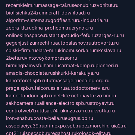
rezemkleim.ru
massage-tai.ru
seonub.ru
zvonitut.ru
biolisichka24.ru
mncraft-download.ru
algoritm-sistema.ru
godflesh.ru
ru-industria.ru
zebra-tlt.ru
okna-proficom.ru
erynok.ru
onlinekinospace.ru
startupstudio-fefu.ru
zarges-ru.ru
gegenjustizunrecht.ru
autobalashov.ru
utrovortu.ru
spiski-firm.ru
elara-m.ru
kinomusorka.ru
mkcslava.ru
2bets.ru
vintovoykompressor.ru
birminghamvsfulham.ru
sarmat-komp.ru
pioneeri.ru
amadis-chocolate.ru
shkurki-karakulya.ru
kanotiforet.spb.ru
tutmassage.ru
ecolog.org.ru
praga.spb.ru
falcorussia.ru
autodoctorservis.ru
kamertondom.spb.ru
net-life.net.ru
avto-vozim.ru
sakhcamera.ru
alliance-electro.spb.ru
stroyavt.ru
controlweb1.ru
tdsak74.ru
kinzozo-ru.ru
kvotka.ru
iron-snab.ru
costa-bella.ru
eugrus.pp.ru
associaciya39.ru
primexpo.spb.ru
bezmorchin.ru
ia2.ru
cpt21.ru
ispecspb.ru
regahost.ru
kolosok-elita.ru