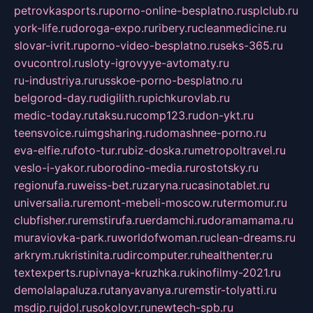
petrovkasports.ru
porno-online-besplatno.ru
splclub.ru
york-life.ru
doroga-expo.ru
ribery.ru
cleanmedicine.ru
slovar-ivrit.ru
porno-video-besplatno.ru
seks-365.ru
ovucontrol.ru
sloty-igrovyye-avtomaty.ru
ru-industriya.ru
russkoe-porno-besplatno.ru
belgorod-day.ru
digilith.ru
pichkurovlab.ru
medic-today.ru
taksu.ru
comp123.ru
don-ykt.ru
teensvoice.ru
imgsharing.ru
domashnee-porno.ru
eva-elfie.ru
foto-tur.ru
biz-doska.ru
metropoltravel.ru
veslo-i-yakor.ru
borodino-media.ru
rostotsky.ru
regionufa.ru
weiss-bet.ru
zaryna.ru
casinotablet.ru
universalia.ru
remont-mebeli-moscow.ru
termomur.ru
clubfisher.ru
remstirufa.ru
erdamchi.ru
doramamama.ru
muraviovka-park.ru
worldofwoman.ru
clean-dreams.ru
arkrym.ru
kristinita.ru
dircomputer.ru
healthenter.ru
textexperts.ru
pivnaya-kruzhka.ru
kinofilmy-2021.ru
demolalapaluza.ru
tanyavanya.ru
remstir-tolyatti.ru
msdip.ru
jdol.ru
sokolovr.ru
newtech-spb.ru