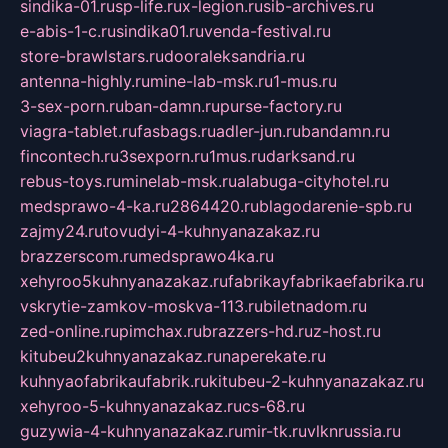
sindika-01.ru
sp-life.ru
x-legion.ru
sib-archives.ru
e-abis-1-c.ru
sindika01.ru
venda-festival.ru
store-brawlstars.ru
dooraleksandria.ru
antenna-highly.ru
mine-lab-msk.ru
1-mus.ru
3-sex-porn.ru
ban-damn.ru
purse-factory.ru
viagra-tablet.ru
fasbags.ru
adler-jun.ru
bandamn.ru
fincontech.ru
3sexporn.ru
1mus.ru
darksand.ru
rebus-toys.ru
minelab-msk.ru
alabuga-cityhotel.ru
medsprawo-4-ka.ru
2864420.ru
blagodarenie-spb.ru
zajmy24.ru
tovudyi-4-kuhnyanazakaz.ru
brazzerscom.ru
medsprawo4ka.ru
xehyroo5kuhnyanazakaz.ru
fabrikayfabrikaefabrika.ru
vskrytie-zamkov-moskva-113.ru
biletnadom.ru
zed-online.ru
pimchax.ru
brazzers-hd.ru
z-host.ru
kitubeu2kuhnyanazakaz.ru
naperekate.ru
kuhnyaofabrikaufabrik.ru
kitubeu-2-kuhnyanazakaz.ru
xehyroo-5-kuhnyanazakaz.ru
cs-68.ru
guzywia-4-kuhnyanazakaz.ru
mir-tk.ru
vlknrussia.ru