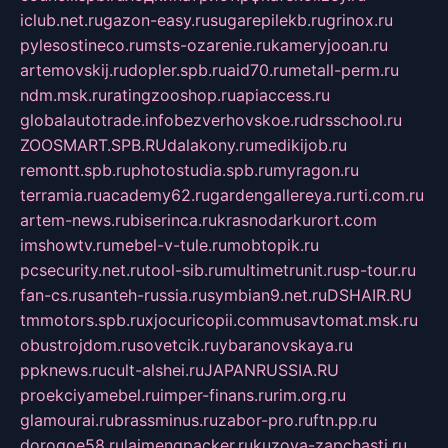
iclub.net.ru
gazon-easy.ru
sugarepilekb.ru
grinox.ru
pylesostineco.ru
msts-ozarenie.ru
kameryjooan.ru
artemovskij.ru
dopler.spb.ru
aid70.ru
metall-perm.ru
ndm.msk.ru
ratingzooshop.ru
apiaccess.ru
globalautotrade.info
bezverhovskoe.ru
drsschool.ru
ZOOSMART.SPB.RU
dalakony.ru
medikijob.ru
remontt.spb.ru
photostudia.spb.ru
myragon.ru
terramia.ru
academy62.ru
gardengallereya.ru
rti.com.ru
artem-news.ru
biserinca.ru
krasnodarkurort.com
imshowtv.ru
mebel-v-tule.ru
mobtopik.ru
pcsecurity.net.ru
tool-sib.ru
multimetrunit.ru
sp-tour.ru
fan-cs.ru
santeh-russia.ru
symbian9.net.ru
DSHAIR.RU
tmmotors.spb.ru
xjocuricopii.com
musavtomat.msk.ru
obustrojdom.ru
sovetcik.ru
ybaranovskaya.ru
ppknews.ru
cult-alshei.ru
JAPANRUSSIA.RU
proekciyamebel.ru
imper-finans.ru
rim.org.ru
glamourai.ru
brassminus.ru
zabor-pro.ru
ftn.pp.ru
dorogoe58.ru
laimengpacker.ru
kuzova-zapchasti.ru