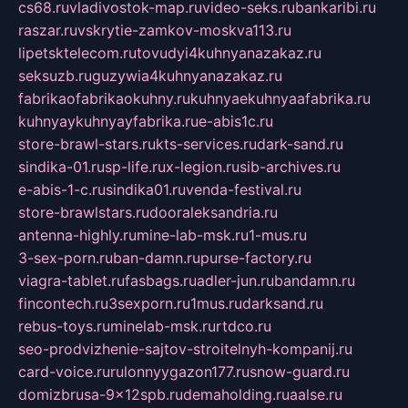
cs68.ru
vladivostok-map.ru
video-seks.ru
bankaribi.ru
raszar.ru
vskrytie-zamkov-moskva113.ru
lipetsktelecom.ru
tovudyi4kuhnyanazakaz.ru
seksuzb.ru
guzywia4kuhnyanazakaz.ru
fabrikaofabrikaokuhny.ru
kuhnyaekuhnyaafabrika.ru
kuhnyaykuhnyayfabrika.ru
e-abis1c.ru
store-brawl-stars.ru
kts-services.ru
dark-sand.ru
sindika-01.ru
sp-life.ru
x-legion.ru
sib-archives.ru
e-abis-1-c.ru
sindika01.ru
venda-festival.ru
store-brawlstars.ru
dooraleksandria.ru
antenna-highly.ru
mine-lab-msk.ru
1-mus.ru
3-sex-porn.ru
ban-damn.ru
purse-factory.ru
viagra-tablet.ru
fasbags.ru
adler-jun.ru
bandamn.ru
fincontech.ru
3sexporn.ru
1mus.ru
darksand.ru
rebus-toys.ru
minelab-msk.ru
rtdco.ru
seo-prodvizhenie-sajtov-stroitelnyh-kompanij.ru
card-voice.ru
rulonnyygazon177.ru
snow-guard.ru
domizbrusa-9x12spb.ru
demaholding.ru
aalse.ru