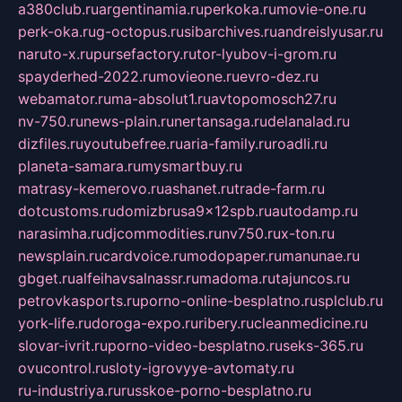
a380club.ru
argentinamia.ru
perkoka.ru
movie-one.ru
perk-oka.ru
g-octopus.ru
sibarchives.ru
andreislyusar.ru
naruto-x.ru
pursefactory.ru
tor-lyubov-i-grom.ru
spayderhed-2022.ru
movieone.ru
evro-dez.ru
webamator.ru
ma-absolut1.ru
avtopomosch27.ru
nv-750.ru
news-plain.ru
nertansaga.ru
delanalad.ru
dizfiles.ru
youtubefree.ru
aria-family.ru
roadli.ru
planeta-samara.ru
mysmartbuy.ru
matrasy-kemerovo.ru
ashanet.ru
trade-farm.ru
dotcustoms.ru
domizbrusa9x12spb.ru
autodamp.ru
narasimha.ru
djcommodities.ru
nv750.ru
x-ton.ru
newsplain.ru
cardvoice.ru
modopaper.ru
manunae.ru
gbget.ru
alfeihavsalnassr.ru
madoma.ru
tajuncos.ru
petrovkasports.ru
porno-online-besplatno.ru
splclub.ru
york-life.ru
doroga-expo.ru
ribery.ru
cleanmedicine.ru
slovar-ivrit.ru
porno-video-besplatno.ru
seks-365.ru
ovucontrol.ru
sloty-igrovyye-avtomaty.ru
ru-industriya.ru
russkoe-porno-besplatno.ru