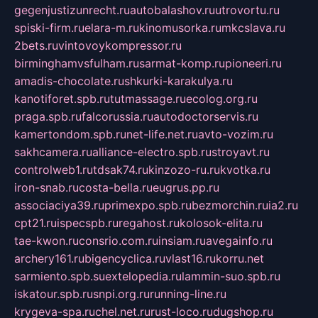
gegenjustizunrecht.ru
autobalashov.ru
utrovortu.ru
spiski-firm.ru
elara-m.ru
kinomusorka.ru
mkcslava.ru
2bets.ru
vintovoykompressor.ru
birminghamvsfulham.ru
sarmat-komp.ru
pioneeri.ru
amadis-chocolate.ru
shkurki-karakulya.ru
kanotiforet.spb.ru
tutmassage.ru
ecolog.org.ru
praga.spb.ru
falcorussia.ru
autodoctorservis.ru
kamertondom.spb.ru
net-life.net.ru
avto-vozim.ru
sakhcamera.ru
alliance-electro.spb.ru
stroyavt.ru
controlweb1.ru
tdsak74.ru
kinzozo-ru.ru
kvotka.ru
iron-snab.ru
costa-bella.ru
eugrus.pp.ru
associaciya39.ru
primexpo.spb.ru
bezmorchin.ru
ia2.ru
cpt21.ru
ispecspb.ru
regahost.ru
kolosok-elita.ru
tae-kwon.ru
consrio.com.ru
insiam.ru
avegainfo.ru
archery161.ru
bigencyclica.ru
vlast16.ru
korru.net
sarmiento.spb.su
extelopedia.ru
lammin-suo.spb.ru
iskatour.spb.ru
snpi.org.ru
running-line.ru
krygeva-spa.ru
chel.net.ru
rust-loco.ru
dugshop.ru