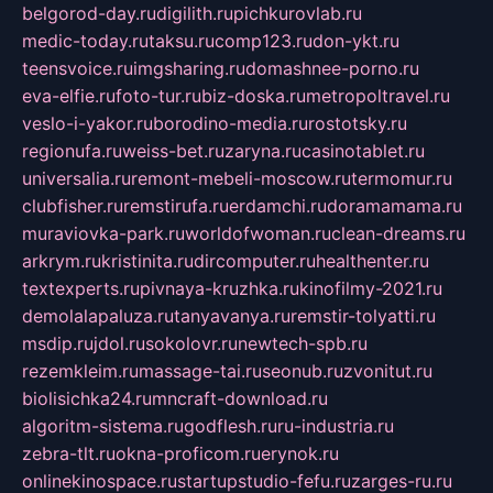
belgorod-day.ru
digilith.ru
pichkurovlab.ru
medic-today.ru
taksu.ru
comp123.ru
don-ykt.ru
teensvoice.ru
imgsharing.ru
domashnee-porno.ru
eva-elfie.ru
foto-tur.ru
biz-doska.ru
metropoltravel.ru
veslo-i-yakor.ru
borodino-media.ru
rostotsky.ru
regionufa.ru
weiss-bet.ru
zaryna.ru
casinotablet.ru
universalia.ru
remont-mebeli-moscow.ru
termomur.ru
clubfisher.ru
remstirufa.ru
erdamchi.ru
doramamama.ru
muraviovka-park.ru
worldofwoman.ru
clean-dreams.ru
arkrym.ru
kristinita.ru
dircomputer.ru
healthenter.ru
textexperts.ru
pivnaya-kruzhka.ru
kinofilmy-2021.ru
demolalapaluza.ru
tanyavanya.ru
remstir-tolyatti.ru
msdip.ru
jdol.ru
sokolovr.ru
newtech-spb.ru
rezemkleim.ru
massage-tai.ru
seonub.ru
zvonitut.ru
biolisichka24.ru
mncraft-download.ru
algoritm-sistema.ru
godflesh.ru
ru-industria.ru
zebra-tlt.ru
okna-proficom.ru
erynok.ru
onlinekinospace.ru
startupstudio-fefu.ru
zarges-ru.ru