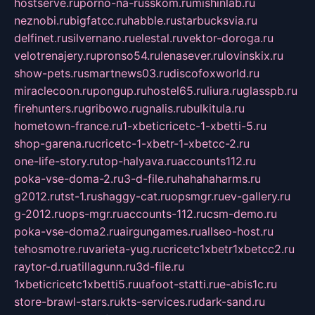
hostserve.ru
porno-na-russkom.ru
mishinlab.ru
neznobi.ru
bigfatcc.ru
habble.ru
starbucksvia.ru
delfinet.ru
silvernano.ru
elestal.ru
vektor-doroga.ru
velotrenajery.ru
pronso54.ru
lenasever.ru
lovinskix.ru
show-pets.ru
smartnews03.ru
discofoxworld.ru
miraclecoon.ru
pongup.ru
hostel65.ru
liura.ru
glasspb.ru
firehunters.ru
gribowo.ru
gnalis.ru
bulkitula.ru
hometown-france.ru
1-xbeticricetc-1-xbetti-5.ru
shop-garena.ru
cricetc-1-xbetr-1-xbetcc-2.ru
one-life-story.ru
top-halyava.ru
accounts112.ru
poka-vse-doma-2.ru
3-d-file.ru
hahahaharms.ru
g2012.ru
tst-1.ru
shaggy-cat.ru
opsmgr.ru
ev-gallery.ru
g-2012.ru
ops-mgr.ru
accounts-112.ru
csm-demo.ru
poka-vse-doma2.ru
airgungames.ru
allseo-host.ru
tehosmotre.ru
varieta-yug.ru
cricetc1xbetr1xbetcc2.ru
raytor-d.ru
atillagunn.ru
3d-file.ru
1xbeticricetc1xbetti5.ru
uafoot-statti.ru
e-abis1c.ru
store-brawl-stars.ru
kts-services.ru
dark-sand.ru