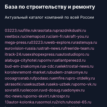
База по строительству и ремонту
Актуальный каталог компаний по всей России
03223.ru
ufille.ru
krasotata.ru
prazdnikdushi.ru
veetbox.ru
cinemapost.ru
ciam-fr.ru
kraft-you.ru
mega-press.ru
03223.ru
web-explore.ru
rastenuya.ru
eurovision-russia.ru
strah-news.ru
freeride-team.ru
itrack-24.ru
sexshopexpress.ru
autostudiopro.ru
alabuga-cityhotel.ru
pornv.ru
atlantpereezd.ru
bud-em-znakomye.ru
a-cdc.ru
elektrostal-news.ru
korolevremont-market.ru
budem-znakomye.ru
oooagrosnab.ru
fpodaso.ru
emfire.ru
pro-otdelky.ru
ukrasotki.ru
seksuzbek.ru
seks-uzbek.ru
porno-vk.ru
sovratili.ru
olecoon.ru
vd-dosug.ru
adonyev.ru
rbc-news.ru
porno-skvirt.ru
krospr.ru
13autor-kolonka.ru
sormol.ru
2rich.ru
hostel-65.ru