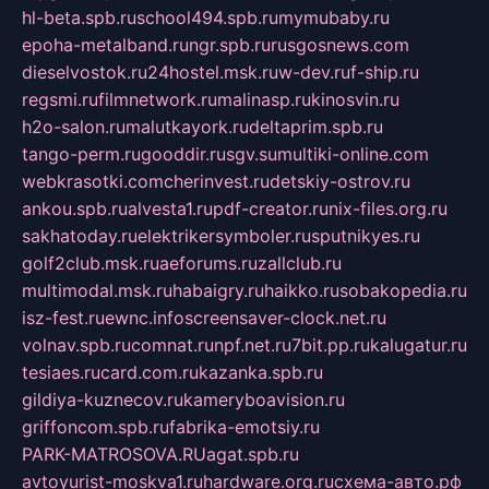
hl-beta.spb.ru
school494.spb.ru
mymubaby.ru
epoha-metalband.ru
ngr.spb.ru
rusgosnews.com
dieselvostok.ru
24hostel.msk.ru
w-dev.ru
f-ship.ru
regsmi.ru
filmnetwork.ru
malinasp.ru
kinosvin.ru
h2o-salon.ru
malutkayork.ru
deltaprim.spb.ru
tango-perm.ru
gooddir.ru
sgv.su
multiki-online.com
webkrasotki.com
cherinvest.ru
detskiy-ostrov.ru
ankou.spb.ru
alvesta1.ru
pdf-creator.ru
nix-files.org.ru
sakhatoday.ru
elektrikersymboler.ru
sputnikyes.ru
golf2club.msk.ru
aeforums.ru
zallclub.ru
multimodal.msk.ru
habaigry.ru
haikko.ru
sobakopedia.ru
isz-fest.ru
ewnc.info
screensaver-clock.net.ru
volnav.spb.ru
comnat.ru
npf.net.ru
7bit.pp.ru
kalugatur.ru
tesiaes.ru
card.com.ru
kazanka.spb.ru
gildiya-kuznecov.ru
kameryboavision.ru
griffoncom.spb.ru
fabrika-emotsiy.ru
PARK-MATROSOVA.RU
agat.spb.ru
avtoyurist-moskva1.ru
hardware.org.ru
схема-авто.рф