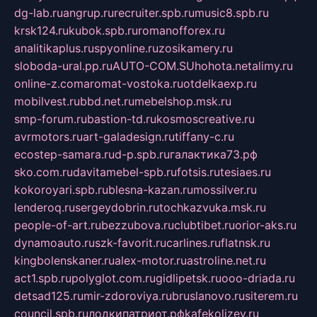
dg-lab.ru
angrup.ru
recruiter.spb.ru
music8.spb.ru
krsk124.ru
kubok.spb.ru
romanofforex.ru
analitikaplus.ru
spyonline.ru
zosikamery.ru
sloboda-ural.pp.ru
AUTO-COM.SU
hohota.net
alimy.ru
online-z.com
aromat-vostoka.ru
otdelkaexp.ru
mobilvest.ru
bbd.net.ru
mebelshop.msk.ru
smp-forum.ru
bastion-td.ru
kosmoscreative.ru
avrmotors.ru
art-galadesign.ru
tiffany-c.ru
ecostep-samara.ru
d-p.spb.ru
галактика73.рф
sko.com.ru
davitamebel-spb.ru
fotsis.ru
tesiaes.ru
kokoroyari.spb.ru
blesna-kazan.ru
mossilver.ru
lenderoq.ru
sergeydobrin.ru
tochkazvuka.msk.ru
people-of-art.ru
bezzubova.ru
clubtibet.ru
orior-aks.ru
dynamoauto.ru
szk-favorit.ru
carlines.ru
flatnsk.ru
kingbolenskaner.ru
alex-motor.ru
astroline.net.ru
act1.spb.ru
polyglot.com.ru
gidlipetsk.ru
ooo-driada.ru
detsad125.ru
mir-zdoroviya.ru
bruslanovo.ru
siterem.ru
council.spb.ru
лодкипатриот.рф
kafekolizey.ru