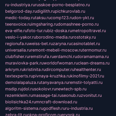
ru-industriya.ru
russkoe-porno-besplatno.ru
belgorod-day.ru
digilith.ru
pichkurovlab.ru
medic-today.ru
taksu.ru
comp123.ru
don-ykt.ru
teensvoice.ru
imgsharing.ru
domashnee-porno.ru
eva-elfie.ru
foto-tur.ru
biz-doska.ru
metropoltravel.ru
veslo-i-yakor.ru
borodino-media.ru
rostotsky.ru
regionufa.ru
weiss-bet.ru
zaryna.ru
casinotablet.ru
universalia.ru
remont-mebeli-moscow.ru
termomur.ru
clubfisher.ru
remstirufa.ru
erdamchi.ru
doramamama.ru
muraviovka-park.ru
worldofwoman.ru
clean-dreams.ru
arkrym.ru
kristinita.ru
dircomputer.ru
healthenter.ru
textexperts.ru
pivnaya-kruzhka.ru
kinofilmy-2021.ru
demolalapaluza.ru
tanyavanya.ru
remstir-tolyatti.ru
msdip.ru
jdol.ru
sokolovr.ru
newtech-spb.ru
rezemkleim.ru
massage-tai.ru
seonub.ru
zvonitut.ru
biolisichka24.ru
mncraft-download.ru
algoritm-sistema.ru
godflesh.ru
ru-industria.ru
zebra-tlt.ru
okna-proficom.ru
erynok.ru