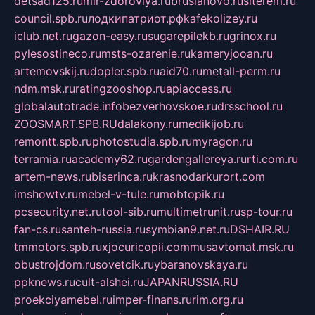
detsad125.ru
mir-zdoroviya.ru
bruslanovo.ru
siterem.ru
council.spb.ru
лодкипатриот.рф
kafekolizey.ru
iclub.net.ru
gazon-easy.ru
sugarepilekb.ru
grinox.ru
pylesostineco.ru
msts-ozarenie.ru
kameryjooan.ru
artemovskij.ru
dopler.spb.ru
aid70.ru
metall-perm.ru
ndm.msk.ru
ratingzooshop.ru
apiaccess.ru
globalautotrade.info
bezverhovskoe.ru
drsschool.ru
ZOOSMART.SPB.RU
dalakony.ru
medikijob.ru
remontt.spb.ru
photostudia.spb.ru
myragon.ru
terramia.ru
academy62.ru
gardengallereya.ru
rti.com.ru
artem-news.ru
biserinca.ru
krasnodarkurort.com
imshowtv.ru
mebel-v-tule.ru
mobtopik.ru
pcsecurity.net.ru
tool-sib.ru
multimetrunit.ru
sp-tour.ru
fan-cs.ru
santeh-russia.ru
symbian9.net.ru
DSHAIR.RU
tmmotors.spb.ru
xjocuricopii.com
musavtomat.msk.ru
obustrojdom.ru
sovetcik.ru
ybaranovskaya.ru
ppknews.ru
cult-alshei.ru
JAPANRUSSIA.RU
proekciyamebel.ru
imper-finans.ru
rim.org.ru