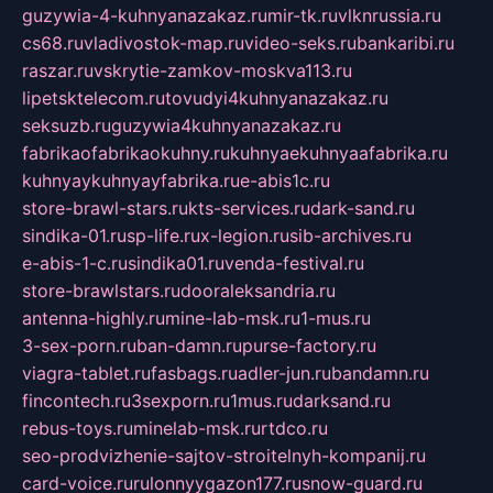
guzywia-4-kuhnyanazakaz.ru
mir-tk.ru
vlknrussia.ru
cs68.ru
vladivostok-map.ru
video-seks.ru
bankaribi.ru
raszar.ru
vskrytie-zamkov-moskva113.ru
lipetsktelecom.ru
tovudyi4kuhnyanazakaz.ru
seksuzb.ru
guzywia4kuhnyanazakaz.ru
fabrikaofabrikaokuhny.ru
kuhnyaekuhnyaafabrika.ru
kuhnyaykuhnyayfabrika.ru
e-abis1c.ru
store-brawl-stars.ru
kts-services.ru
dark-sand.ru
sindika-01.ru
sp-life.ru
x-legion.ru
sib-archives.ru
e-abis-1-c.ru
sindika01.ru
venda-festival.ru
store-brawlstars.ru
dooraleksandria.ru
antenna-highly.ru
mine-lab-msk.ru
1-mus.ru
3-sex-porn.ru
ban-damn.ru
purse-factory.ru
viagra-tablet.ru
fasbags.ru
adler-jun.ru
bandamn.ru
fincontech.ru
3sexporn.ru
1mus.ru
darksand.ru
rebus-toys.ru
minelab-msk.ru
rtdco.ru
seo-prodvizhenie-sajtov-stroitelnyh-kompanij.ru
card-voice.ru
rulonnyygazon177.ru
snow-guard.ru