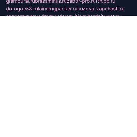
glamourai.ru
brassminus.ru
zabor-pro.ru
ftn.pp.ru
dorogoe58.ru
laimengpacker.ru
kuzova-zapchasti.ru
sageerp.ru
taxodrom.ru
dsrazvitie.ru
hardcity.net.ru
ratinghomegames.ru
topservice25.ru
gubernyan.ru
gtglasslined.ru
ii4.ru
tssport.spb.ru
andorra24.com
blackwallstreet.ru
oboimos.ru
optim-doors.com.ru
ikuch.ru
nycr.org.ru
npa21.ru
vremya-ch.spb.ru
desert000.ru
ivtorgi.ru
ifiori.ru
catalog-statei.ru
dcv.org.ru
spetsmaster174.ru
ipkameryhiseeu.ru
dum26.ru
ruspol.spb.ru
fr-opendp.ru
kam-solnyshko.ru
cheyenne-arapaho.ru
sevzapmetal.spb.ru
ted-lapidus.spb.ru
parasite-eliminator.ru
sigma-complete.ru
modernworld.ru
dama-moda.ru
eholot-group.ru
sk-nvkz.ru
DRONGOLD.RU
democratia2.ru
i-farmer.ru
mass-sport.org
jablonex.spb.ru
bookmess.ru
linkword.ru
refineua.com.ru
cs-spec.net.ru
altay-mebel.ru
DNK-THEATRE.RU
mechaniks.spb.ru
ipcamtechage.ru