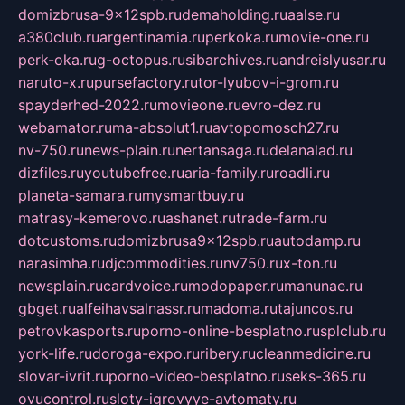
domizbrusa-9x12spb.ru
demaholding.ru
aalse.ru
a380club.ru
argentinamia.ru
perkoka.ru
movie-one.ru
perk-oka.ru
g-octopus.ru
sibarchives.ru
andreislyusar.ru
naruto-x.ru
pursefactory.ru
tor-lyubov-i-grom.ru
spayderhed-2022.ru
movieone.ru
evro-dez.ru
webamator.ru
ma-absolut1.ru
avtopomosch27.ru
nv-750.ru
news-plain.ru
nertansaga.ru
delanalad.ru
dizfiles.ru
youtubefree.ru
aria-family.ru
roadli.ru
planeta-samara.ru
mysmartbuy.ru
matrasy-kemerovo.ru
ashanet.ru
trade-farm.ru
dotcustoms.ru
domizbrusa9x12spb.ru
autodamp.ru
narasimha.ru
djcommodities.ru
nv750.ru
x-ton.ru
newsplain.ru
cardvoice.ru
modopaper.ru
manunae.ru
gbget.ru
alfeihavsalnassr.ru
madoma.ru
tajuncos.ru
petrovkasports.ru
porno-online-besplatno.ru
splclub.ru
york-life.ru
doroga-expo.ru
ribery.ru
cleanmedicine.ru
slovar-ivrit.ru
porno-video-besplatno.ru
seks-365.ru
ovucontrol.ru
sloty-igrovyye-avtomaty.ru