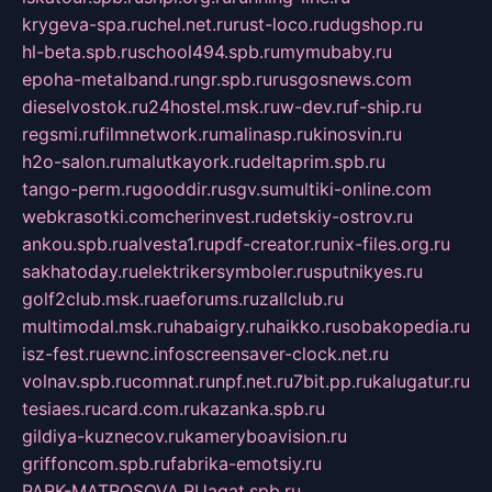
krygeva-spa.ru
chel.net.ru
rust-loco.ru
dugshop.ru
hl-beta.spb.ru
school494.spb.ru
mymubaby.ru
epoha-metalband.ru
ngr.spb.ru
rusgosnews.com
dieselvostok.ru
24hostel.msk.ru
w-dev.ru
f-ship.ru
regsmi.ru
filmnetwork.ru
malinasp.ru
kinosvin.ru
h2o-salon.ru
malutkayork.ru
deltaprim.spb.ru
tango-perm.ru
gooddir.ru
sgv.su
multiki-online.com
webkrasotki.com
cherinvest.ru
detskiy-ostrov.ru
ankou.spb.ru
alvesta1.ru
pdf-creator.ru
nix-files.org.ru
sakhatoday.ru
elektrikersymboler.ru
sputnikyes.ru
golf2club.msk.ru
aeforums.ru
zallclub.ru
multimodal.msk.ru
habaigry.ru
haikko.ru
sobakopedia.ru
isz-fest.ru
ewnc.info
screensaver-clock.net.ru
volnav.spb.ru
comnat.ru
npf.net.ru
7bit.pp.ru
kalugatur.ru
tesiaes.ru
card.com.ru
kazanka.spb.ru
gildiya-kuznecov.ru
kameryboavision.ru
griffoncom.spb.ru
fabrika-emotsiy.ru
PARK-MATROSOVA.RU
agat.spb.ru