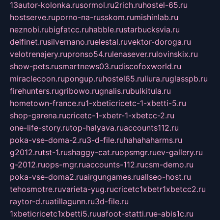
13autor-kolonka.ru
sormol.ru
2rich.ru
hostel-65.ru
hostserve.ru
porno-na-russkom.ru
mishinlab.ru
neznobi.ru
bigfatcc.ru
habble.ru
starbucksvia.ru
delfinet.ru
silvernano.ru
elestal.ru
vektor-doroga.ru
velotrenajery.ru
pronso54.ru
lenasever.ru
lovinskix.ru
show-pets.ru
smartnews03.ru
discofoxworld.ru
miraclecoon.ru
pongup.ru
hostel65.ru
liura.ru
glasspb.ru
firehunters.ru
gribowo.ru
gnalis.ru
bulkitula.ru
hometown-france.ru
1-xbeticricetc-1-xbetti-5.ru
shop-garena.ru
cricetc-1-xbetr-1-xbetcc-2.ru
one-life-story.ru
top-halyava.ru
accounts112.ru
poka-vse-doma-2.ru
3-d-file.ru
hahahaharms.ru
g2012.ru
tst-1.ru
shaggy-cat.ru
opsmgr.ru
ev-gallery.ru
g-2012.ru
ops-mgr.ru
accounts-112.ru
csm-demo.ru
poka-vse-doma2.ru
airgungames.ru
allseo-host.ru
tehosmotre.ru
varieta-yug.ru
cricetc1xbetr1xbetcc2.ru
raytor-d.ru
atillagunn.ru
3d-file.ru
1xbeticricetc1xbetti5.ru
uafoot-statti.ru
e-abis1c.ru