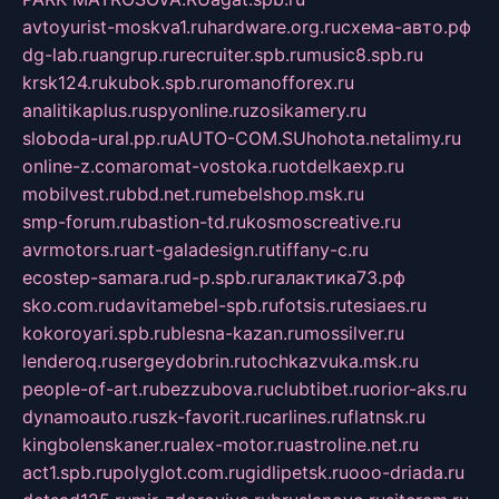
avtoyurist-moskva1.ru
hardware.org.ru
схема-авто.рф
dg-lab.ru
angrup.ru
recruiter.spb.ru
music8.spb.ru
krsk124.ru
kubok.spb.ru
romanofforex.ru
analitikaplus.ru
spyonline.ru
zosikamery.ru
sloboda-ural.pp.ru
AUTO-COM.SU
hohota.net
alimy.ru
online-z.com
aromat-vostoka.ru
otdelkaexp.ru
mobilvest.ru
bbd.net.ru
mebelshop.msk.ru
smp-forum.ru
bastion-td.ru
kosmoscreative.ru
avrmotors.ru
art-galadesign.ru
tiffany-c.ru
ecostep-samara.ru
d-p.spb.ru
галактика73.рф
sko.com.ru
davitamebel-spb.ru
fotsis.ru
tesiaes.ru
kokoroyari.spb.ru
blesna-kazan.ru
mossilver.ru
lenderoq.ru
sergeydobrin.ru
tochkazvuka.msk.ru
people-of-art.ru
bezzubova.ru
clubtibet.ru
orior-aks.ru
dynamoauto.ru
szk-favorit.ru
carlines.ru
flatnsk.ru
kingbolenskaner.ru
alex-motor.ru
astroline.net.ru
act1.spb.ru
polyglot.com.ru
gidlipetsk.ru
ooo-driada.ru