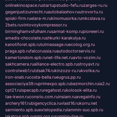
onlinekinospace.ru
startupstudio-fefu.ru
zarges-ru.ru
gegenjustizunrecht.ru
autobalashov.ru
utrovortu.ru
spiski-firm.ru
elara-m.ru
kinomusorka.ru
mkcslava.ru
2bets.ru
vintovoykompressor.ru
birminghamvsfulham.ru
sarmat-komp.ru
pioneeri.ru
amadis-chocolate.ru
shkurki-karakulya.ru
kanotiforet.spb.ru
tutmassage.ru
ecolog.org.ru
praga.spb.ru
falcorussia.ru
autodoctorservis.ru
kamertondom.spb.ru
net-life.net.ru
avto-vozim.ru
sakhcamera.ru
alliance-electro.spb.ru
stroyavt.ru
controlweb1.ru
tdsak74.ru
kinzozo-ru.ru
kvotka.ru
iron-snab.ru
costa-bella.ru
eugrus.pp.ru
associaciya39.ru
primexpo.spb.ru
bezmorchin.ru
ia2.ru
cpt21.ru
ispecspb.ru
regahost.ru
kolosok-elita.ru
tae-kwon.ru
consrio.com.ru
insiam.ru
avegainfo.ru
archery161.ru
bigencyclica.ru
vlast16.ru
korru.net
sarmiento.spb.su
extelopedia.ru
lammin-suo.spb.ru
iskatour.spb.ru
snpi.org.ru
running-line.ru