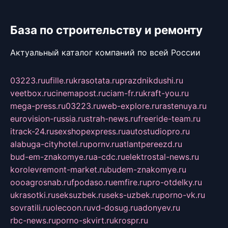
База по строительству и ремонту
Актуальный каталог компаний по всей России
03223.ru
ufille.ru
krasotata.ru
prazdnikdushi.ru
veetbox.ru
cinemapost.ru
ciam-fr.ru
kraft-you.ru
mega-press.ru
03223.ru
web-explore.ru
rastenuya.ru
eurovision-russia.ru
strah-news.ru
freeride-team.ru
itrack-24.ru
sexshopexpress.ru
autostudiopro.ru
alabuga-cityhotel.ru
pornv.ru
atlantpereezd.ru
bud-em-znakomye.ru
a-cdc.ru
elektrostal-news.ru
korolevremont-market.ru
budem-znakomye.ru
oooagrosnab.ru
fpodaso.ru
emfire.ru
pro-otdelky.ru
ukrasotki.ru
seksuzbek.ru
seks-uzbek.ru
porno-vk.ru
sovratili.ru
olecoon.ru
vd-dosug.ru
adonyev.ru
rbc-news.ru
porno-skvirt.ru
krospr.ru