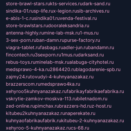
store-brawl-stars.ru
kts-services.ru
dark-sand.ru
sindika-01.ru
sp-life.ru
x-legion.ru
sib-archives.ru
e-abis-1-c.ru
sindika01.ru
venda-festival.ru
store-brawlstars.ru
dooraleksandria.ru
antenna-highly.ru
mine-lab-msk.ru
1-mus.ru
3-sex-porn.ru
ban-damn.ru
purse-factory.ru
viagra-tablet.ru
fasbags.ru
adler-jun.ru
bandamn.ru
fincontech.ru
3sexporn.ru
1mus.ru
darksand.ru
rebus-toys.ru
minelab-msk.ru
alabuga-cityhotel.ru
medsprawo-4-ka.ru
2864420.ru
blagodarenie-spb.ru
zajmy24.ru
tovudyi-4-kuhnyanazakaz.ru
brazzerscom.ru
medsprawo4ka.ru
xehyroo5kuhnyanazakaz.ru
fabrikayfabrikaefabrika.ru
vskrytie-zamkov-moskva-113.ru
biletnadom.ru
zed-online.ru
pimchax.ru
brazzers-hd.ru
z-host.ru
kitubeu2kuhnyanazakaz.ru
naperekate.ru
kuhnyaofabrikaufabrik.ru
kitubeu-2-kuhnyanazakaz.ru
xehyroo-5-kuhnyanazakaz.ru
cs-68.ru