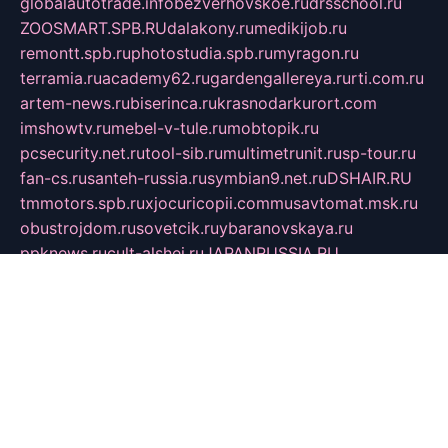
globalautotrade.info
bezverhovskoe.ru
drsschool.ru
ZOOSMART.SPB.RU
dalakony.ru
medikijob.ru
remontt.spb.ru
photostudia.spb.ru
myragon.ru
terramia.ru
academy62.ru
gardengallereya.ru
rti.com.ru
artem-news.ru
biserinca.ru
krasnodarkurort.com
imshowtv.ru
mebel-v-tule.ru
mobtopik.ru
pcsecurity.net.ru
tool-sib.ru
multimetrunit.ru
sp-tour.ru
fan-cs.ru
santeh-russia.ru
symbian9.net.ru
DSHAIR.RU
tmmotors.spb.ru
xjocuricopii.com
musavtomat.msk.ru
obustrojdom.ru
sovetcik.ru
ybaranovskaya.ru
ppknews.ru
cult-alshei.ru
JAPANRUSSIA.RU
proekciyamebel.ru
imper-finans.ru
rim.org.ru
glamourai.ru
brassminus.ru
zabor-pro.ru
ftn.pp.ru
dorogoe58.ru
laimengpacker.ru
kuzova-zapchasti.ru
sageerp.ru
taxodrom.ru
dsrazvitie.ru
hardcity.net.ru
ratinghomegames.ru
topservice25.ru
gubernyan.ru
gtglasslined.ru
ii4.ru
tssport.spb.ru
andorra24.com
blackwallstreet.ru
oboimos.ru
optim-doors.com.ru