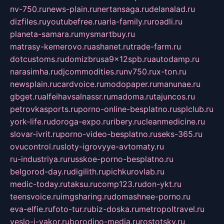
nv-750.ru
news-plain.ru
nertansaga.ru
delanalad.ru
dizfiles.ru
youtubefree.ru
aria-family.ru
roadli.ru
planeta-samara.ru
mysmartbuy.ru
matrasy-kemerovo.ru
ashanet.ru
trade-farm.ru
dotcustoms.ru
domizbrusa9x12spb.ru
autodamp.ru
narasimha.ru
djcommodities.ru
nv750.ru
x-ton.ru
newsplain.ru
cardvoice.ru
modopaper.ru
manunae.ru
gbget.ru
alfeihavsalnassr.ru
madoma.ru
tajuncos.ru
petrovkasports.ru
porno-online-besplatno.ru
splclub.ru
york-life.ru
doroga-expo.ru
ribery.ru
cleanmedicine.ru
slovar-ivrit.ru
porno-video-besplatno.ru
seks-365.ru
ovucontrol.ru
sloty-igrovyye-avtomaty.ru
ru-industriya.ru
russkoe-porno-besplatno.ru
belgorod-day.ru
digilith.ru
pichkurovlab.ru
medic-today.ru
taksu.ru
comp123.ru
don-ykt.ru
teensvoice.ru
imgsharing.ru
domashnee-porno.ru
eva-elfie.ru
foto-tur.ru
biz-doska.ru
metropoltravel.ru
veslo-i-yakor.ru
borodino-media.ru
rostotsky.ru