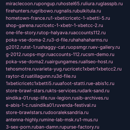
miraclecoon.ru
pongup.ru
hostel65.ru
liura.ru
glasspb.ru
firehunters.ru
gribowo.ru
gnalis.ru
bulkitula.ru
hometown-france.ru
1-xbeticricetc-1-xbetti-5.ru
shop-garena.ru
cricetc-1-xbetr-1-xbetcc-2.ru
one-life-story.ru
top-halyava.ru
accounts112.ru
poka-vse-doma-2.ru
3-d-file.ru
hahahaharms.ru
g2012.ru
tst-1.ru
shaggy-cat.ru
opsmgr.ru
ev-gallery.ru
g-2012.ru
ops-mgr.ru
accounts-112.ru
csm-demo.ru
poka-vse-doma2.ru
airgungames.ru
allseo-host.ru
tehosmotre.ru
varieta-yug.ru
cricetc1xbetr1xbetcc2.ru
raytor-d.ru
atillagunn.ru
3d-file.ru
1xbeticricetc1xbetti5.ru
uafoot-statti.ru
e-abis1c.ru
store-brawl-stars.ru
kts-services.ru
dark-sand.ru
sindika-01.ru
sp-life.ru
x-legion.ru
sib-archives.ru
e-abis-1-c.ru
sindika01.ru
venda-festival.ru
store-brawlstars.ru
dooraleksandria.ru
antenna-highly.ru
mine-lab-msk.ru
1-mus.ru
3-sex-porn.ru
ban-damn.ru
purse-factory.ru