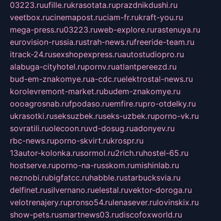
03223.ru
ufille.ru
krasotata.ru
prazdnikdushi.ru
veetbox.ru
cinemapost.ru
ciam-fr.ru
kraft-you.ru
mega-press.ru
03223.ru
web-explore.ru
rastenuya.ru
eurovision-russia.ru
strah-news.ru
freeride-team.ru
itrack-24.ru
sexshopexpress.ru
autostudiopro.ru
alabuga-cityhotel.ru
pornv.ru
atlantpereezd.ru
bud-em-znakomye.ru
a-cdc.ru
elektrostal-news.ru
korolevremont-market.ru
budem-znakomye.ru
oooagrosnab.ru
fpodaso.ru
emfire.ru
pro-otdelky.ru
ukrasotki.ru
seksuzbek.ru
seks-uzbek.ru
porno-vk.ru
sovratili.ru
olecoon.ru
vd-dosug.ru
adonyev.ru
rbc-news.ru
porno-skvirt.ru
krospr.ru
13autor-kolonka.ru
sormol.ru
2rich.ru
hostel-65.ru
hostserve.ru
porno-na-russkom.ru
mishinlab.ru
neznobi.ru
bigfatcc.ru
habble.ru
starbucksvia.ru
delfinet.ru
silvernano.ru
elestal.ru
vektor-doroga.ru
velotrenajery.ru
pronso54.ru
lenasever.ru
lovinskix.ru
show-pets.ru
smartnews03.ru
discofoxworld.ru