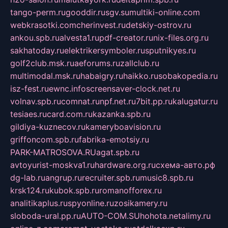
tango-perm.ru
gooddir.ru
sgv.su
multiki-online.com
webkrasotki.com
cherinvest.ru
detskiy-ostrov.ru
ankou.spb.ru
alvesta1.ru
pdf-creator.ru
nix-files.org.ru
sakhatoday.ru
elektrikersymboler.ru
sputnikyes.ru
golf2club.msk.ru
aeforums.ru
zallclub.ru
multimodal.msk.ru
habaigry.ru
haikko.ru
sobakopedia.ru
isz-fest.ru
ewnc.info
screensaver-clock.net.ru
volnav.spb.ru
comnat.ru
npf.net.ru
7bit.pp.ru
kalugatur.ru
tesiaes.ru
card.com.ru
kazanka.spb.ru
gildiya-kuznecov.ru
kameryboavision.ru
griffoncom.spb.ru
fabrika-emotsiy.ru
PARK-MATROSOVA.RU
agat.spb.ru
avtoyurist-moskva1.ru
hardware.org.ru
схема-авто.рф
dg-lab.ru
angrup.ru
recruiter.spb.ru
music8.spb.ru
krsk124.ru
kubok.spb.ru
romanofforex.ru
analitikaplus.ru
spyonline.ru
zosikamery.ru
sloboda-ural.pp.ru
AUTO-COM.SU
hohota.net
alimy.ru