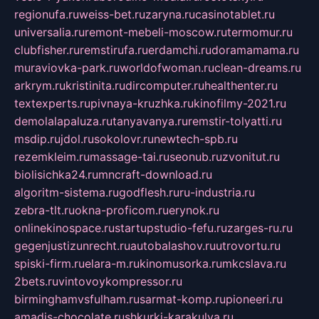
regionufa.ru
weiss-bet.ru
zaryna.ru
casinotablet.ru
universalia.ru
remont-mebeli-moscow.ru
termomur.ru
clubfisher.ru
remstirufa.ru
erdamchi.ru
doramamama.ru
muraviovka-park.ru
worldofwoman.ru
clean-dreams.ru
arkrym.ru
kristinita.ru
dircomputer.ru
healthenter.ru
textexperts.ru
pivnaya-kruzhka.ru
kinofilmy-2021.ru
demolalapaluza.ru
tanyavanya.ru
remstir-tolyatti.ru
msdip.ru
jdol.ru
sokolovr.ru
newtech-spb.ru
rezemkleim.ru
massage-tai.ru
seonub.ru
zvonitut.ru
biolisichka24.ru
mncraft-download.ru
algoritm-sistema.ru
godflesh.ru
ru-industria.ru
zebra-tlt.ru
okna-proficom.ru
erynok.ru
onlinekinospace.ru
startupstudio-fefu.ru
zarges-ru.ru
gegenjustizunrecht.ru
autobalashov.ru
utrovortu.ru
spiski-firm.ru
elara-m.ru
kinomusorka.ru
mkcslava.ru
2bets.ru
vintovoykompressor.ru
birminghamvsfulham.ru
sarmat-komp.ru
pioneeri.ru
amadis-chocolate.ru
shkurki-karakulya.ru