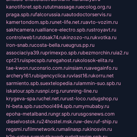
kanotiforet.spb.ru
tutmassage.ru
ecolog.org.ru
praga.spb.ru
falcorussia.ru
autodoctorservis.ru
kamertondom.spb.ru
net-life.net.ru
avto-vozim.ru
sakhcamera.ru
alliance-electro.spb.ru
stroyavt.ru
controlweb1.ru
tdsak74.ru
kinzozo-ru.ru
kvotka.ru
iron-snab.ru
costa-bella.ru
eugrus.pp.ru
associaciya39.ru
primexpo.spb.ru
bezmorchin.ru
ia2.ru
cpt21.ru
ispecspb.ru
regahost.ru
kolosok-elita.ru
tae-kwon.ru
consrio.com.ru
insiam.ru
avegainfo.ru
archery161.ru
bigencyclica.ru
vlast16.ru
korru.net
sarmiento.spb.su
extelopedia.ru
lammin-suo.spb.ru
iskatour.spb.ru
snpi.org.ru
running-line.ru
krygeva-spa.ru
chel.net.ru
rust-loco.ru
dugshop.ru
hl-beta.spb.ru
school494.spb.ru
mymubaby.ru
epoha-metalband.ru
ngr.spb.ru
rusgosnews.com
dieselvostok.ru
24hostel.msk.ru
w-dev.ru
f-ship.ru
regsmi.ru
filmnetwork.ru
malinasp.ru
kinosvin.ru
h2o-salon.ru
malutkayork.ru
deltaprim.spb.ru