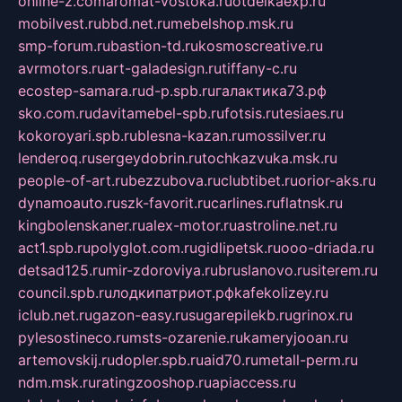
online-z.com
aromat-vostoka.ru
otdelkaexp.ru
mobilvest.ru
bbd.net.ru
mebelshop.msk.ru
smp-forum.ru
bastion-td.ru
kosmoscreative.ru
avrmotors.ru
art-galadesign.ru
tiffany-c.ru
ecostep-samara.ru
d-p.spb.ru
галактика73.рф
sko.com.ru
davitamebel-spb.ru
fotsis.ru
tesiaes.ru
kokoroyari.spb.ru
blesna-kazan.ru
mossilver.ru
lenderoq.ru
sergeydobrin.ru
tochkazvuka.msk.ru
people-of-art.ru
bezzubova.ru
clubtibet.ru
orior-aks.ru
dynamoauto.ru
szk-favorit.ru
carlines.ru
flatnsk.ru
kingbolenskaner.ru
alex-motor.ru
astroline.net.ru
act1.spb.ru
polyglot.com.ru
gidlipetsk.ru
ooo-driada.ru
detsad125.ru
mir-zdoroviya.ru
bruslanovo.ru
siterem.ru
council.spb.ru
лодкипатриот.рф
kafekolizey.ru
iclub.net.ru
gazon-easy.ru
sugarepilekb.ru
grinox.ru
pylesostineco.ru
msts-ozarenie.ru
kameryjooan.ru
artemovskij.ru
dopler.spb.ru
aid70.ru
metall-perm.ru
ndm.msk.ru
ratingzooshop.ru
apiaccess.ru