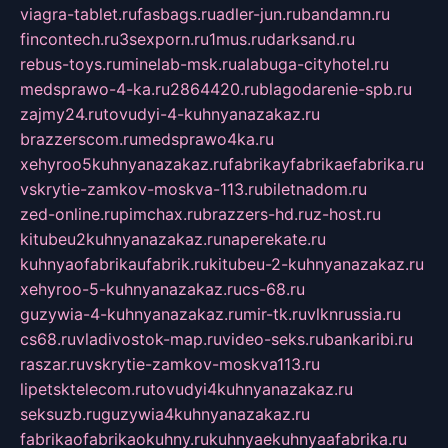
viagra-tablet.ru
fasbags.ru
adler-jun.ru
bandamn.ru
fincontech.ru
3sexporn.ru
1mus.ru
darksand.ru
rebus-toys.ru
minelab-msk.ru
alabuga-cityhotel.ru
medsprawo-4-ka.ru
2864420.ru
blagodarenie-spb.ru
zajmy24.ru
tovudyi-4-kuhnyanazakaz.ru
brazzerscom.ru
medsprawo4ka.ru
xehyroo5kuhnyanazakaz.ru
fabrikayfabrikaefabrika.ru
vskrytie-zamkov-moskva-113.ru
biletnadom.ru
zed-online.ru
pimchax.ru
brazzers-hd.ru
z-host.ru
kitubeu2kuhnyanazakaz.ru
naperekate.ru
kuhnyaofabrikaufabrik.ru
kitubeu-2-kuhnyanazakaz.ru
xehyroo-5-kuhnyanazakaz.ru
cs-68.ru
guzywia-4-kuhnyanazakaz.ru
mir-tk.ru
vlknrussia.ru
cs68.ru
vladivostok-map.ru
video-seks.ru
bankaribi.ru
raszar.ru
vskrytie-zamkov-moskva113.ru
lipetsktelecom.ru
tovudyi4kuhnyanazakaz.ru
seksuzb.ru
guzywia4kuhnyanazakaz.ru
fabrikaofabrikaokuhny.ru
kuhnyaekuhnyaafabrika.ru