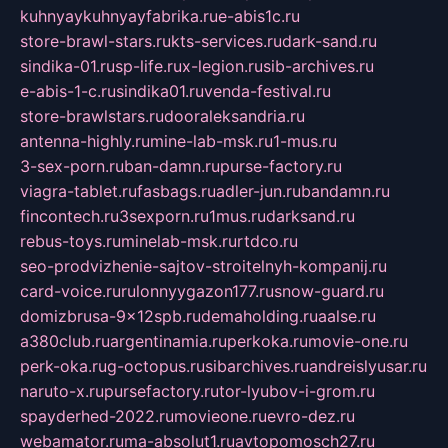
kuhnyaykuhnyayfabrika.ru
e-abis1c.ru
store-brawl-stars.ru
kts-services.ru
dark-sand.ru
sindika-01.ru
sp-life.ru
x-legion.ru
sib-archives.ru
e-abis-1-c.ru
sindika01.ru
venda-festival.ru
store-brawlstars.ru
dooraleksandria.ru
antenna-highly.ru
mine-lab-msk.ru
1-mus.ru
3-sex-porn.ru
ban-damn.ru
purse-factory.ru
viagra-tablet.ru
fasbags.ru
adler-jun.ru
bandamn.ru
fincontech.ru
3sexporn.ru
1mus.ru
darksand.ru
rebus-toys.ru
minelab-msk.ru
rtdco.ru
seo-prodvizhenie-sajtov-stroitelnyh-kompanij.ru
card-voice.ru
rulonnyygazon177.ru
snow-guard.ru
domizbrusa-9x12spb.ru
demaholding.ru
aalse.ru
a380club.ru
argentinamia.ru
perkoka.ru
movie-one.ru
perk-oka.ru
g-octopus.ru
sibarchives.ru
andreislyusar.ru
naruto-x.ru
pursefactory.ru
tor-lyubov-i-grom.ru
spayderhed-2022.ru
movieone.ru
evro-dez.ru
webamator.ru
ma-absolut1.ru
avtopomosch27.ru