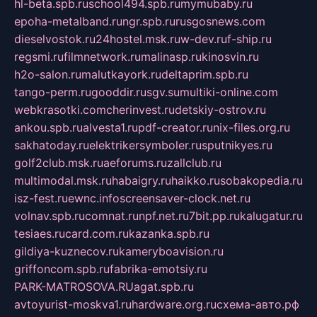
hl-beta.spb.ru
school494.spb.ru
mymubaby.ru
epoha-metalband.ru
ngr.spb.ru
rusgosnews.com
dieselvostok.ru
24hostel.msk.ru
w-dev.ru
f-ship.ru
regsmi.ru
filmnetwork.ru
malinasp.ru
kinosvin.ru
h2o-salon.ru
malutkayork.ru
deltaprim.spb.ru
tango-perm.ru
gooddir.ru
sgv.su
multiki-online.com
webkrasotki.com
cherinvest.ru
detskiy-ostrov.ru
ankou.spb.ru
alvesta1.ru
pdf-creator.ru
nix-files.org.ru
sakhatoday.ru
elektrikersymboler.ru
sputnikyes.ru
golf2club.msk.ru
aeforums.ru
zallclub.ru
multimodal.msk.ru
habaigry.ru
haikko.ru
sobakopedia.ru
isz-fest.ru
ewnc.info
screensaver-clock.net.ru
volnav.spb.ru
comnat.ru
npf.net.ru
7bit.pp.ru
kalugatur.ru
tesiaes.ru
card.com.ru
kazanka.spb.ru
gildiya-kuznecov.ru
kameryboavision.ru
griffoncom.spb.ru
fabrika-emotsiy.ru
PARK-MATROSOVA.RU
agat.spb.ru
avtoyurist-moskva1.ru
hardware.org.ru
схема-авто.рф