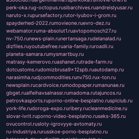
perk-oka.ru
g-octopus.ru
sibarchives.ru
andreislyusar.ru
naruto-x.ru
pursefactory.ru
tor-lyubov-i-grom.ru
spayderhed-2022.ru
movieone.ru
evro-dez.ru
webamator.ru
ma-absolut1.ru
avtopomosch27.ru
nv-750.ru
news-plain.ru
nertansaga.ru
delanalad.ru
dizfiles.ru
youtubefree.ru
aria-family.ru
roadli.ru
planeta-samara.ru
mysmartbuy.ru
matrasy-kemerovo.ru
ashanet.ru
trade-farm.ru
dotcustoms.ru
domizbrusa9x12spb.ru
autodamp.ru
narasimha.ru
djcommodities.ru
nv750.ru
x-ton.ru
newsplain.ru
cardvoice.ru
modopaper.ru
manunae.ru
gbget.ru
alfeihavsalnassr.ru
madoma.ru
tajuncos.ru
petrovkasports.ru
porno-online-besplatno.ru
splclub.ru
york-life.ru
doroga-expo.ru
ribery.ru
cleanmedicine.ru
slovar-ivrit.ru
porno-video-besplatno.ru
seks-365.ru
ovucontrol.ru
sloty-igrovyye-avtomaty.ru
ru-industriya.ru
russkoe-porno-besplatno.ru