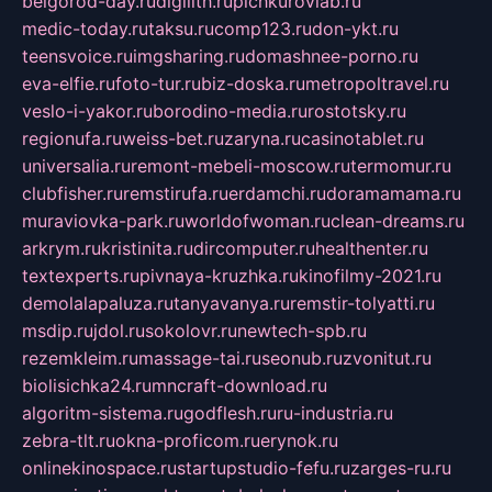
belgorod-day.ru
digilith.ru
pichkurovlab.ru
medic-today.ru
taksu.ru
comp123.ru
don-ykt.ru
teensvoice.ru
imgsharing.ru
domashnee-porno.ru
eva-elfie.ru
foto-tur.ru
biz-doska.ru
metropoltravel.ru
veslo-i-yakor.ru
borodino-media.ru
rostotsky.ru
regionufa.ru
weiss-bet.ru
zaryna.ru
casinotablet.ru
universalia.ru
remont-mebeli-moscow.ru
termomur.ru
clubfisher.ru
remstirufa.ru
erdamchi.ru
doramamama.ru
muraviovka-park.ru
worldofwoman.ru
clean-dreams.ru
arkrym.ru
kristinita.ru
dircomputer.ru
healthenter.ru
textexperts.ru
pivnaya-kruzhka.ru
kinofilmy-2021.ru
demolalapaluza.ru
tanyavanya.ru
remstir-tolyatti.ru
msdip.ru
jdol.ru
sokolovr.ru
newtech-spb.ru
rezemkleim.ru
massage-tai.ru
seonub.ru
zvonitut.ru
biolisichka24.ru
mncraft-download.ru
algoritm-sistema.ru
godflesh.ru
ru-industria.ru
zebra-tlt.ru
okna-proficom.ru
erynok.ru
onlinekinospace.ru
startupstudio-fefu.ru
zarges-ru.ru