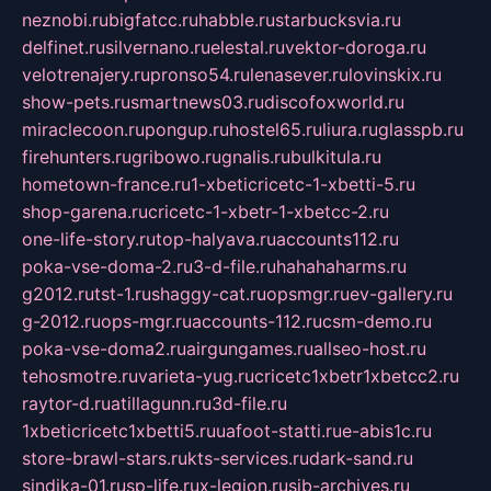
neznobi.ru
bigfatcc.ru
habble.ru
starbucksvia.ru
delfinet.ru
silvernano.ru
elestal.ru
vektor-doroga.ru
velotrenajery.ru
pronso54.ru
lenasever.ru
lovinskix.ru
show-pets.ru
smartnews03.ru
discofoxworld.ru
miraclecoon.ru
pongup.ru
hostel65.ru
liura.ru
glasspb.ru
firehunters.ru
gribowo.ru
gnalis.ru
bulkitula.ru
hometown-france.ru
1-xbeticricetc-1-xbetti-5.ru
shop-garena.ru
cricetc-1-xbetr-1-xbetcc-2.ru
one-life-story.ru
top-halyava.ru
accounts112.ru
poka-vse-doma-2.ru
3-d-file.ru
hahahaharms.ru
g2012.ru
tst-1.ru
shaggy-cat.ru
opsmgr.ru
ev-gallery.ru
g-2012.ru
ops-mgr.ru
accounts-112.ru
csm-demo.ru
poka-vse-doma2.ru
airgungames.ru
allseo-host.ru
tehosmotre.ru
varieta-yug.ru
cricetc1xbetr1xbetcc2.ru
raytor-d.ru
atillagunn.ru
3d-file.ru
1xbeticricetc1xbetti5.ru
uafoot-statti.ru
e-abis1c.ru
store-brawl-stars.ru
kts-services.ru
dark-sand.ru
sindika-01.ru
sp-life.ru
x-legion.ru
sib-archives.ru