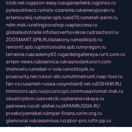
iclub.net.ru
gazon-easy.ru
sugarepilekb.ru
grinox.ru
pylesostineco.ru
msts-ozarenie.ru
kameryjooan.ru
artemovskij.ru
dopler.spb.ru
aid70.ru
metall-perm.ru
ndm.msk.ru
ratingzooshop.ru
apiaccess.ru
globalautotrade.info
bezverhovskoe.ru
drsschool.ru
ZOOSMART.SPB.RU
dalakony.ru
medikijob.ru
remontt.spb.ru
photostudia.spb.ru
myragon.ru
terramia.ru
academy62.ru
gardengallereya.ru
rti.com.ru
artem-news.ru
biserinca.ru
krasnodarkurort.com
imshowtv.ru
mebel-v-tule.ru
mobtopik.ru
pcsecurity.net.ru
tool-sib.ru
multimetrunit.ru
sp-tour.ru
fan-cs.ru
santeh-russia.ru
symbian9.net.ru
DSHAIR.RU
tmmotors.spb.ru
xjocuricopii.com
musavtomat.msk.ru
obustrojdom.ru
sovetcik.ru
ybaranovskaya.ru
ppknews.ru
cult-alshei.ru
JAPANRUSSIA.RU
proekciyamebel.ru
imper-finans.ru
rim.org.ru
glamourai.ru
brassminus.ru
zabor-pro.ru
ftn.pp.ru
dorogoe58.ru
laimengpacker.ru
kuzova-zapchasti.ru