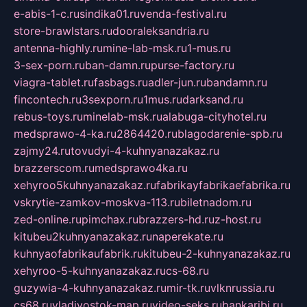
e-abis-1-c.ru
sindika01.ru
venda-festival.ru
store-brawlstars.ru
dooraleksandria.ru
antenna-highly.ru
mine-lab-msk.ru
1-mus.ru
3-sex-porn.ru
ban-damn.ru
purse-factory.ru
viagra-tablet.ru
fasbags.ru
adler-jun.ru
bandamn.ru
fincontech.ru
3sexporn.ru
1mus.ru
darksand.ru
rebus-toys.ru
minelab-msk.ru
alabuga-cityhotel.ru
medsprawo-4-ka.ru
2864420.ru
blagodarenie-spb.ru
zajmy24.ru
tovudyi-4-kuhnyanazakaz.ru
brazzerscom.ru
medsprawo4ka.ru
xehyroo5kuhnyanazakaz.ru
fabrikayfabrikaefabrika.ru
vskrytie-zamkov-moskva-113.ru
biletnadom.ru
zed-online.ru
pimchax.ru
brazzers-hd.ru
z-host.ru
kitubeu2kuhnyanazakaz.ru
naperekate.ru
kuhnyaofabrikaufabrik.ru
kitubeu-2-kuhnyanazakaz.ru
xehyroo-5-kuhnyanazakaz.ru
cs-68.ru
guzywia-4-kuhnyanazakaz.ru
mir-tk.ru
vlknrussia.ru
cs68.ru
vladivostok-map.ru
video-seks.ru
bankaribi.ru