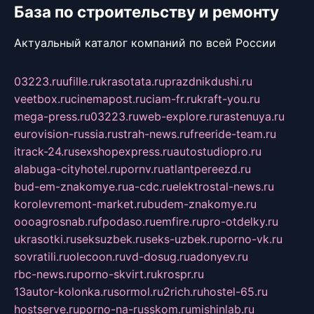
База по строительству и ремонту
Актуальный каталог компаний по всей России
03223.ru
ufille.ru
krasotata.ru
prazdnikdushi.ru
veetbox.ru
cinemapost.ru
ciam-fr.ru
kraft-you.ru
mega-press.ru
03223.ru
web-explore.ru
rastenuya.ru
eurovision-russia.ru
strah-news.ru
freeride-team.ru
itrack-24.ru
sexshopexpress.ru
autostudiopro.ru
alabuga-cityhotel.ru
pornv.ru
atlantpereezd.ru
bud-em-znakomye.ru
a-cdc.ru
elektrostal-news.ru
korolevremont-market.ru
budem-znakomye.ru
oooagrosnab.ru
fpodaso.ru
emfire.ru
pro-otdelky.ru
ukrasotki.ru
seksuzbek.ru
seks-uzbek.ru
porno-vk.ru
sovratili.ru
olecoon.ru
vd-dosug.ru
adonyev.ru
rbc-news.ru
porno-skvirt.ru
krospr.ru
13autor-kolonka.ru
sormol.ru
2rich.ru
hostel-65.ru
hostserve.ru
porno-na-russkom.ru
mishinlab.ru