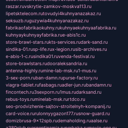
raszar.ru
vskrytie-zamkov-moskva113.ru
lipetsktelecom.ru
tovudyi4kuhnyanazakaz.ru
seksuzb.ru
guzywia4kuhnyanazakaz.ru
fabrikaofabrikaokuhny.ru
kuhnyaekuhnyaafabrika.ru
kuhnyaykuhnyayfabrika.ru
e-abis1c.ru
store-brawl-stars.ru
kts-services.ru
dark-sand.ru
sindika-01.ru
sp-life.ru
x-legion.ru
sib-archives.ru
e-abis-1-c.ru
sindika01.ru
venda-festival.ru
store-brawlstars.ru
dooraleksandria.ru
antenna-highly.ru
mine-lab-msk.ru
1-mus.ru
3-sex-porn.ru
ban-damn.ru
purse-factory.ru
viagra-tablet.ru
fasbags.ru
adler-jun.ru
bandamn.ru
fincontech.ru
3sexporn.ru
1mus.ru
darksand.ru
rebus-toys.ru
minelab-msk.ru
rtdco.ru
seo-prodvizhenie-sajtov-stroitelnyh-kompanij.ru
card-voice.ru
rulonnyygazon177.ru
snow-guard.ru
domizbrusa-9x12spb.ru
demaholding.ru
aalse.ru
a380club.ru
argentinamia.ru
perkoka.ru
movie-one.ru