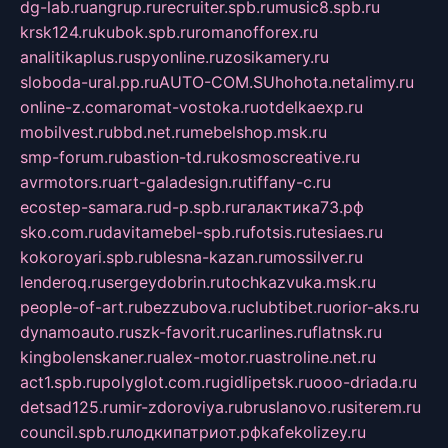
dg-lab.ru
angrup.ru
recruiter.spb.ru
music8.spb.ru
krsk124.ru
kubok.spb.ru
romanofforex.ru
analitikaplus.ru
spyonline.ru
zosikamery.ru
sloboda-ural.pp.ru
AUTO-COM.SU
hohota.net
alimy.ru
online-z.com
aromat-vostoka.ru
otdelkaexp.ru
mobilvest.ru
bbd.net.ru
mebelshop.msk.ru
smp-forum.ru
bastion-td.ru
kosmoscreative.ru
avrmotors.ru
art-galadesign.ru
tiffany-c.ru
ecostep-samara.ru
d-p.spb.ru
галактика73.рф
sko.com.ru
davitamebel-spb.ru
fotsis.ru
tesiaes.ru
kokoroyari.spb.ru
blesna-kazan.ru
mossilver.ru
lenderoq.ru
sergeydobrin.ru
tochkazvuka.msk.ru
people-of-art.ru
bezzubova.ru
clubtibet.ru
orior-aks.ru
dynamoauto.ru
szk-favorit.ru
carlines.ru
flatnsk.ru
kingbolenskaner.ru
alex-motor.ru
astroline.net.ru
act1.spb.ru
polyglot.com.ru
gidlipetsk.ru
ooo-driada.ru
detsad125.ru
mir-zdoroviya.ru
bruslanovo.ru
siterem.ru
council.spb.ru
лодкипатриот.рф
kafekolizey.ru