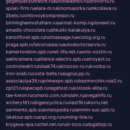
gegenjustizunrecht.ru
autobalashov.ru
utrovortu.ru
spiski-firm.ru
elara-m.ru
kinomusorka.ru
mkcslava.ru
2bets.ru
vintovoykompressor.ru
birminghamvsfulham.ru
sarmat-komp.ru
pioneeri.ru
amadis-chocolate.ru
shkurki-karakulya.ru
kanotiforet.spb.ru
tutmassage.ru
ecolog.org.ru
praga.spb.ru
falcorussia.ru
autodoctorservis.ru
kamertondom.spb.ru
net-life.net.ru
avto-vozim.ru
sakhcamera.ru
alliance-electro.spb.ru
stroyavt.ru
controlweb1.ru
tdsak74.ru
kinzozo-ru.ru
kvotka.ru
iron-snab.ru
costa-bella.ru
eugrus.pp.ru
associaciya39.ru
primexpo.spb.ru
bezmorchin.ru
ia2.ru
cpt21.ru
ispecspb.ru
regahost.ru
kolosok-elita.ru
tae-kwon.ru
consrio.com.ru
insiam.ru
avegainfo.ru
archery161.ru
bigencyclica.ru
vlast16.ru
korru.net
sarmiento.spb.su
extelopedia.ru
lammin-suo.spb.ru
iskatour.spb.ru
snpi.org.ru
running-line.ru
krygeva-spa.ru
chel.net.ru
rust-loco.ru
dugshop.ru