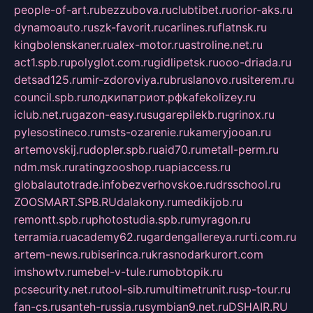
people-of-art.ru
bezzubova.ru
clubtibet.ru
orior-aks.ru
dynamoauto.ru
szk-favorit.ru
carlines.ru
flatnsk.ru
kingbolenskaner.ru
alex-motor.ru
astroline.net.ru
act1.spb.ru
polyglot.com.ru
gidlipetsk.ru
ooo-driada.ru
detsad125.ru
mir-zdoroviya.ru
bruslanovo.ru
siterem.ru
council.spb.ru
лодкипатриот.рф
kafekolizey.ru
iclub.net.ru
gazon-easy.ru
sugarepilekb.ru
grinox.ru
pylesostineco.ru
msts-ozarenie.ru
kameryjooan.ru
artemovskij.ru
dopler.spb.ru
aid70.ru
metall-perm.ru
ndm.msk.ru
ratingzooshop.ru
apiaccess.ru
globalautotrade.info
bezverhovskoe.ru
drsschool.ru
ZOOSMART.SPB.RU
dalakony.ru
medikijob.ru
remontt.spb.ru
photostudia.spb.ru
myragon.ru
terramia.ru
academy62.ru
gardengallereya.ru
rti.com.ru
artem-news.ru
biserinca.ru
krasnodarkurort.com
imshowtv.ru
mebel-v-tule.ru
mobtopik.ru
pcsecurity.net.ru
tool-sib.ru
multimetrunit.ru
sp-tour.ru
fan-cs.ru
santeh-russia.ru
symbian9.net.ru
DSHAIR.RU