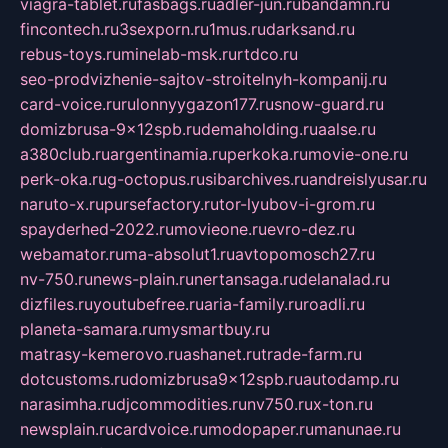
viagra-tablet.ru
fasbags.ru
adler-jun.ru
bandamn.ru
fincontech.ru
3sexporn.ru
1mus.ru
darksand.ru
rebus-toys.ru
minelab-msk.ru
rtdco.ru
seo-prodvizhenie-sajtov-stroitelnyh-kompanij.ru
card-voice.ru
rulonnyygazon177.ru
snow-guard.ru
domizbrusa-9x12spb.ru
demaholding.ru
aalse.ru
a380club.ru
argentinamia.ru
perkoka.ru
movie-one.ru
perk-oka.ru
g-octopus.ru
sibarchives.ru
andreislyusar.ru
naruto-x.ru
pursefactory.ru
tor-lyubov-i-grom.ru
spayderhed-2022.ru
movieone.ru
evro-dez.ru
webamator.ru
ma-absolut1.ru
avtopomosch27.ru
nv-750.ru
news-plain.ru
nertansaga.ru
delanalad.ru
dizfiles.ru
youtubefree.ru
aria-family.ru
roadli.ru
planeta-samara.ru
mysmartbuy.ru
matrasy-kemerovo.ru
ashanet.ru
trade-farm.ru
dotcustoms.ru
domizbrusa9x12spb.ru
autodamp.ru
narasimha.ru
djcommodities.ru
nv750.ru
x-ton.ru
newsplain.ru
cardvoice.ru
modopaper.ru
manunae.ru