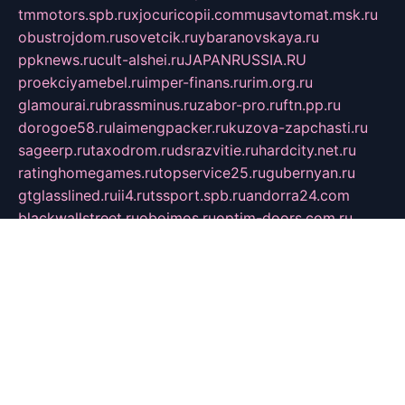
tmmotors.spb.ru
xjocuricopii.com
musavtomat.msk.ru
obustrojdom.ru
sovetcik.ru
ybaranovskaya.ru
ppknews.ru
cult-alshei.ru
JAPANRUSSIA.RU
proekciyamebel.ru
imper-finans.ru
rim.org.ru
glamourai.ru
brassminus.ru
zabor-pro.ru
ftn.pp.ru
dorogoe58.ru
laimengpacker.ru
kuzova-zapchasti.ru
sageerp.ru
taxodrom.ru
dsrazvitie.ru
hardcity.net.ru
ratinghomegames.ru
topservice25.ru
gubernyan.ru
gtglasslined.ru
ii4.ru
tssport.spb.ru
andorra24.com
blackwallstreet.ru
oboimos.ru
optim-doors.com.ru
ikuch.ru
nycr.org.ru
npa21.ru
vremya-ch.spb.ru
desert000.ru
ivtorgi.ru
ifiori.ru
catalog-statei.ru
dcv.org.ru
spetsmaster174.ru
ipkameryhiseeu.ru
dum26.ru
ruspol.spb.ru
fr-opendp.ru
kam-solnyshko.ru
cheyenne-arapaho.ru
sevzapmetal.spb.ru
ted-lapidus.spb.ru
parasite-eliminator.ru
sigma-complete.ru
modernworld.ru
dama-moda.ru
eholot-group.ru
sk-nvkz.ru
DRONGOLD.RU