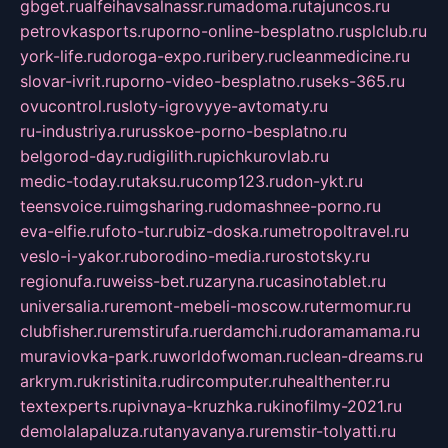
gbget.ru
alfeihavsalnassr.ru
madoma.ru
tajuncos.ru
petrovkasports.ru
porno-online-besplatno.ru
splclub.ru
york-life.ru
doroga-expo.ru
ribery.ru
cleanmedicine.ru
slovar-ivrit.ru
porno-video-besplatno.ru
seks-365.ru
ovucontrol.ru
sloty-igrovyye-avtomaty.ru
ru-industriya.ru
russkoe-porno-besplatno.ru
belgorod-day.ru
digilith.ru
pichkurovlab.ru
medic-today.ru
taksu.ru
comp123.ru
don-ykt.ru
teensvoice.ru
imgsharing.ru
domashnee-porno.ru
eva-elfie.ru
foto-tur.ru
biz-doska.ru
metropoltravel.ru
veslo-i-yakor.ru
borodino-media.ru
rostotsky.ru
regionufa.ru
weiss-bet.ru
zaryna.ru
casinotablet.ru
universalia.ru
remont-mebeli-moscow.ru
termomur.ru
clubfisher.ru
remstirufa.ru
erdamchi.ru
doramamama.ru
muraviovka-park.ru
worldofwoman.ru
clean-dreams.ru
arkrym.ru
kristinita.ru
dircomputer.ru
healthenter.ru
textexperts.ru
pivnaya-kruzhka.ru
kinofilmy-2021.ru
demolalapaluza.ru
tanyavanya.ru
remstir-tolyatti.ru