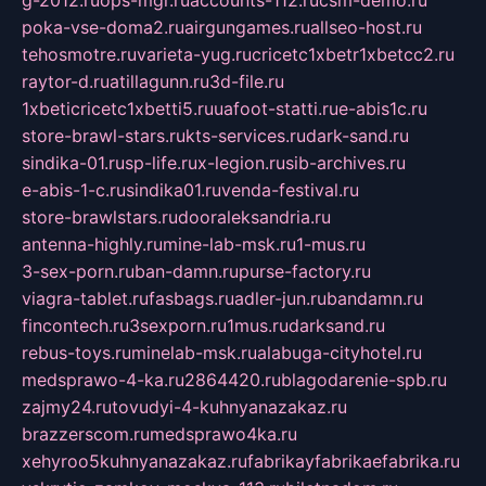
g-2012.ru
ops-mgr.ru
accounts-112.ru
csm-demo.ru
poka-vse-doma2.ru
airgungames.ru
allseo-host.ru
tehosmotre.ru
varieta-yug.ru
cricetc1xbetr1xbetcc2.ru
raytor-d.ru
atillagunn.ru
3d-file.ru
1xbeticricetc1xbetti5.ru
uafoot-statti.ru
e-abis1c.ru
store-brawl-stars.ru
kts-services.ru
dark-sand.ru
sindika-01.ru
sp-life.ru
x-legion.ru
sib-archives.ru
e-abis-1-c.ru
sindika01.ru
venda-festival.ru
store-brawlstars.ru
dooraleksandria.ru
antenna-highly.ru
mine-lab-msk.ru
1-mus.ru
3-sex-porn.ru
ban-damn.ru
purse-factory.ru
viagra-tablet.ru
fasbags.ru
adler-jun.ru
bandamn.ru
fincontech.ru
3sexporn.ru
1mus.ru
darksand.ru
rebus-toys.ru
minelab-msk.ru
alabuga-cityhotel.ru
medsprawo-4-ka.ru
2864420.ru
blagodarenie-spb.ru
zajmy24.ru
tovudyi-4-kuhnyanazakaz.ru
brazzerscom.ru
medsprawo4ka.ru
xehyroo5kuhnyanazakaz.ru
fabrikayfabrikaefabrika.ru