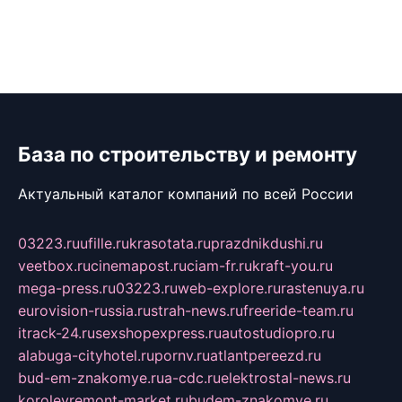
База по строительству и ремонту
Актуальный каталог компаний по всей России
03223.ru
ufille.ru
krasotata.ru
prazdnikdushi.ru
veetbox.ru
cinemapost.ru
ciam-fr.ru
kraft-you.ru
mega-press.ru
03223.ru
web-explore.ru
rastenuya.ru
eurovision-russia.ru
strah-news.ru
freeride-team.ru
itrack-24.ru
sexshopexpress.ru
autostudiopro.ru
alabuga-cityhotel.ru
pornv.ru
atlantpereezd.ru
bud-em-znakomye.ru
a-cdc.ru
elektrostal-news.ru
korolevremont-market.ru
budem-znakomye.ru