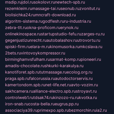
msdip.ru
jdol.ru
sokolovr.ru
newtech-spb.ru
rezemkleim.ru
massage-tai.ru
seonub.ru
zvonitut.ru
biolisichka24.ru
mncraft-download.ru
algoritm-sistema.ru
godflesh.ru
ru-industria.ru
zebra-tlt.ru
okna-proficom.ru
erynok.ru
onlinekinospace.ru
startupstudio-fefu.ru
zarges-ru.ru
gegenjustizunrecht.ru
autobalashov.ru
utrovortu.ru
spiski-firm.ru
elara-m.ru
kinomusorka.ru
mkcslava.ru
2bets.ru
vintovoykompressor.ru
birminghamvsfulham.ru
sarmat-komp.ru
pioneeri.ru
amadis-chocolate.ru
shkurki-karakulya.ru
kanotiforet.spb.ru
tutmassage.ru
ecolog.org.ru
praga.spb.ru
falcorussia.ru
autodoctorservis.ru
kamertondom.spb.ru
net-life.net.ru
avto-vozim.ru
sakhcamera.ru
alliance-electro.spb.ru
stroyavt.ru
controlweb1.ru
tdsak74.ru
kinzozo-ru.ru
kvotka.ru
iron-snab.ru
costa-bella.ru
eugrus.pp.ru
associaciya39.ru
primexpo.spb.ru
bezmorchin.ru
ia2.ru