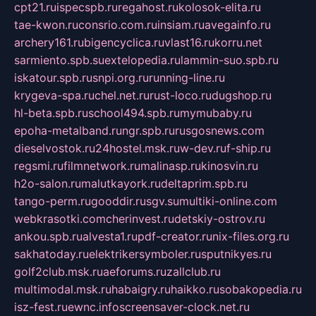
cpt21.ru
ispecspb.ru
regahost.ru
kolosok-elita.ru
tae-kwon.ru
consrio.com.ru
insiam.ru
avegainfo.ru
archery161.ru
bigencyclica.ru
vlast16.ru
korru.net
sarmiento.spb.su
extelopedia.ru
lammin-suo.spb.ru
iskatour.spb.ru
snpi.org.ru
running-line.ru
krygeva-spa.ru
chel.net.ru
rust-loco.ru
dugshop.ru
hl-beta.spb.ru
school494.spb.ru
mymubaby.ru
epoha-metalband.ru
ngr.spb.ru
rusgosnews.com
dieselvostok.ru
24hostel.msk.ru
w-dev.ru
f-ship.ru
regsmi.ru
filmnetwork.ru
malinasp.ru
kinosvin.ru
h2o-salon.ru
malutkayork.ru
deltaprim.spb.ru
tango-perm.ru
gooddir.ru
sgv.su
multiki-online.com
webkrasotki.com
cherinvest.ru
detskiy-ostrov.ru
ankou.spb.ru
alvesta1.ru
pdf-creator.ru
nix-files.org.ru
sakhatoday.ru
elektrikersymboler.ru
sputnikyes.ru
golf2club.msk.ru
aeforums.ru
zallclub.ru
multimodal.msk.ru
habaigry.ru
haikko.ru
sobakopedia.ru
isz-fest.ru
ewnc.info
screensaver-clock.net.ru