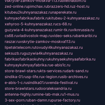
vskrytie-zamkov-moskva-113.ru
biletnadom.ru
zed-online.ru
pimchax.ru
brazzers-hd.ru
z-host.ru
kitubeu2kuhnyanazakaz.ru
naperekate.ru
kuhnyaofabrikaufabrik.ru
kitubeu-2-kuhnyanazakaz.ru
xehyroo-5-kuhnyanazakaz.ru
cs-68.ru
guzywia-4-kuhnyanazakaz.ru
mir-tk.ru
vlknrussia.ru
cs68.ru
vladivostok-map.ru
video-seks.ru
bankaribi.ru
raszar.ru
vskrytie-zamkov-moskva113.ru
lipetsktelecom.ru
tovudyi4kuhnyanazakaz.ru
seksuzb.ru
guzywia4kuhnyanazakaz.ru
fabrikaofabrikaokuhny.ru
kuhnyaekuhnyaafabrika.ru
kuhnyaykuhnyayfabrika.ru
e-abis1c.ru
store-brawl-stars.ru
kts-services.ru
dark-sand.ru
sindika-01.ru
sp-life.ru
x-legion.ru
sib-archives.ru
e-abis-1-c.ru
sindika01.ru
venda-festival.ru
store-brawlstars.ru
dooraleksandria.ru
antenna-highly.ru
mine-lab-msk.ru
1-mus.ru
3-sex-porn.ru
ban-damn.ru
purse-factory.ru