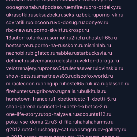
oooagrosnab.ru
fpodaso.ru
emfire.ru
pro-otdelky.ru
ukrasotki.ru
seksuzbek.ru
seks-uzbek.ru
porno-vk.ru
sovratili.ru
olecoon.ru
vd-dosug.ru
adonyev.ru
rbc-news.ru
porno-skvirt.ru
krospr.ru
13autor-kolonka.ru
sormol.ru
2rich.ru
hostel-65.ru
hostserve.ru
porno-na-russkom.ru
mishinlab.ru
neznobi.ru
bigfatcc.ru
habble.ru
starbucksvia.ru
delfinet.ru
silvernano.ru
elestal.ru
vektor-doroga.ru
velotrenajery.ru
pronso54.ru
lenasever.ru
lovinskix.ru
show-pets.ru
smartnews03.ru
discofoxworld.ru
miraclecoon.ru
pongup.ru
hostel65.ru
liura.ru
glasspb.ru
firehunters.ru
gribowo.ru
gnalis.ru
bulkitula.ru
hometown-france.ru
1-xbeticricetc-1-xbetti-5.ru
shop-garena.ru
cricetc-1-xbetr-1-xbetcc-2.ru
one-life-story.ru
top-halyava.ru
accounts112.ru
poka-vse-doma-2.ru
3-d-file.ru
hahahaharms.ru
g2012.ru
tst-1.ru
shaggy-cat.ru
opsmgr.ru
ev-gallery.ru