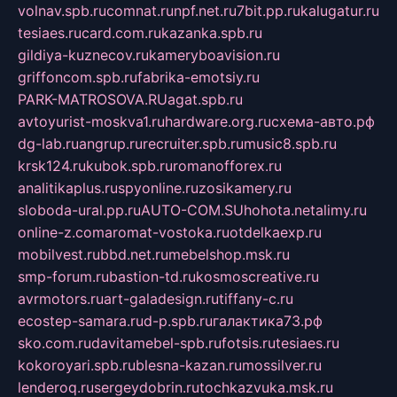
volnav.spb.ru
comnat.ru
npf.net.ru
7bit.pp.ru
kalugatur.ru
tesiaes.ru
card.com.ru
kazanka.spb.ru
gildiya-kuznecov.ru
kameryboavision.ru
griffoncom.spb.ru
fabrika-emotsiy.ru
PARK-MATROSOVA.RU
agat.spb.ru
avtoyurist-moskva1.ru
hardware.org.ru
схема-авто.рф
dg-lab.ru
angrup.ru
recruiter.spb.ru
music8.spb.ru
krsk124.ru
kubok.spb.ru
romanofforex.ru
analitikaplus.ru
spyonline.ru
zosikamery.ru
sloboda-ural.pp.ru
AUTO-COM.SU
hohota.net
alimy.ru
online-z.com
aromat-vostoka.ru
otdelkaexp.ru
mobilvest.ru
bbd.net.ru
mebelshop.msk.ru
smp-forum.ru
bastion-td.ru
kosmoscreative.ru
avrmotors.ru
art-galadesign.ru
tiffany-c.ru
ecostep-samara.ru
d-p.spb.ru
галактика73.рф
sko.com.ru
davitamebel-spb.ru
fotsis.ru
tesiaes.ru
kokoroyari.spb.ru
blesna-kazan.ru
mossilver.ru
lenderoq.ru
sergeydobrin.ru
tochkazvuka.msk.ru