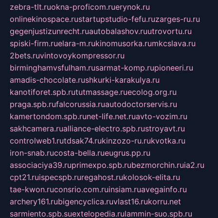
zebra-tlt.ru
okna-proficom.ru
erynok.ru
onlinekinospace.ru
startupstudio-fefu.ru
zarges-ru.ru
gegenjustizunrecht.ru
autobalashov.ru
utrovortu.ru
spiski-firm.ru
elara-m.ru
kinomusorka.ru
mkcslava.ru
2bets.ru
vintovoykompressor.ru
birminghamvsfulham.ru
sarmat-komp.ru
pioneeri.ru
amadis-chocolate.ru
shkurki-karakulya.ru
kanotiforet.spb.ru
tutmassage.ru
ecolog.org.ru
praga.spb.ru
falcorussia.ru
autodoctorservis.ru
kamertondom.spb.ru
net-life.net.ru
avto-vozim.ru
sakhcamera.ru
alliance-electro.spb.ru
stroyavt.ru
controlweb1.ru
tdsak74.ru
kinzozo-ru.ru
kvotka.ru
iron-snab.ru
costa-bella.ru
eugrus.pp.ru
associaciya39.ru
primexpo.spb.ru
bezmorchin.ru
ia2.ru
cpt21.ru
ispecspb.ru
regahost.ru
kolosok-elita.ru
tae-kwon.ru
consrio.com.ru
insiam.ru
avegainfo.ru
archery161.ru
bigencyclica.ru
vlast16.ru
korru.net
sarmiento.spb.su
extelopedia.ru
lammin-suo.spb.ru