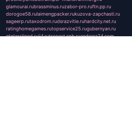
glamourai.ru
brassminus.ru
zabor-pro.ru
ftn.pp.ru
dorogoe58.ru
laimengpacker.ru
kuzova-zapchasti.ru
sageerp.ru
taxodrom.ru
dsrazvitie.ru
hardcity.net.ru
ratinghomegames.ru
topservice25.ru
gubernyan.ru
gtglasslined.ru
ii4.ru
tssport.spb.ru
andorra24.com
blackwallstreet.ru
oboimos.ru
optim-doors.com.ru
ikuch.ru
nycr.org.ru
npa21.ru
vremya-ch.spb.ru
desert000.ru
ivtorgi.ru
ifiori.ru
catalog-statei.ru
dcv.org.ru
spetsmaster174.ru
ipkameryhiseeu.ru
dum26.ru
ruspol.spb.ru
fr-opendp.ru
kam-solnyshko.ru
cheyenne-arapaho.ru
sevzapmetal.spb.ru
ted-lapidus.spb.ru
parasite-eliminator.ru
sigma-complete.ru
modernworld.ru
dama-moda.ru
eholot-group.ru
sk-nvkz.ru
DRONGOLD.RU
democratia2.ru
i-farmer.ru
mass-sport.org
jablonex.spb.ru
bookmess.ru
linkword.ru
refineua.com.ru
cs-spec.net.ru
altay-mebel.ru
DNK-THEATRE.RU
mechaniks.spb.ru
ipcamtechage.ru