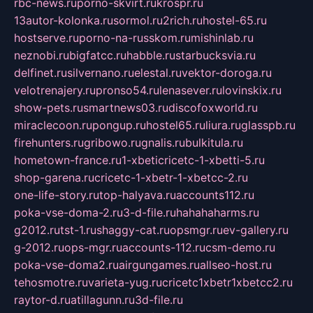
rbc-news.ru
porno-skvirt.ru
krospr.ru
13autor-kolonka.ru
sormol.ru
2rich.ru
hostel-65.ru
hostserve.ru
porno-na-russkom.ru
mishinlab.ru
neznobi.ru
bigfatcc.ru
habble.ru
starbucksvia.ru
delfinet.ru
silvernano.ru
elestal.ru
vektor-doroga.ru
velotrenajery.ru
pronso54.ru
lenasever.ru
lovinskix.ru
show-pets.ru
smartnews03.ru
discofoxworld.ru
miraclecoon.ru
pongup.ru
hostel65.ru
liura.ru
glasspb.ru
firehunters.ru
gribowo.ru
gnalis.ru
bulkitula.ru
hometown-france.ru
1-xbeticricetc-1-xbetti-5.ru
shop-garena.ru
cricetc-1-xbetr-1-xbetcc-2.ru
one-life-story.ru
top-halyava.ru
accounts112.ru
poka-vse-doma-2.ru
3-d-file.ru
hahahaharms.ru
g2012.ru
tst-1.ru
shaggy-cat.ru
opsmgr.ru
ev-gallery.ru
g-2012.ru
ops-mgr.ru
accounts-112.ru
csm-demo.ru
poka-vse-doma2.ru
airgungames.ru
allseo-host.ru
tehosmotre.ru
varieta-yug.ru
cricetc1xbetr1xbetcc2.ru
raytor-d.ru
atillagunn.ru
3d-file.ru