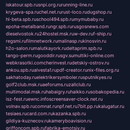
iskatour.spb.ru
snpi.org.ru
running-line.ru
krygeva-spa.ru
chel.net.ru
rust-loco.ru
dugshop.ru
hl-beta.spb.ru
school494.spb.ru
mymubaby.ru
epoha-metalband.ru
ngr.spb.ru
rusgosnews.com
dieselvostok.ru
24hostel.msk.ru
w-dev.ru
f-ship.ru
regsmi.ru
filmnetwork.ru
malinasp.ru
kinosvin.ru
h2o-salon.ru
malutkayork.ru
deltaprim.spb.ru
tango-perm.ru
gooddir.ru
sgv.su
multiki-online.com
webkrasotki.com
cherinvest.ru
detskiy-ostrov.ru
ankou.spb.ru
alvesta1.ru
pdf-creator.ru
nix-files.org.ru
sakhatoday.ru
elektrikersymboler.ru
sputnikyes.ru
golf2club.msk.ru
aeforums.ru
zallclub.ru
multimodal.msk.ru
habaigry.ru
haikko.ru
sobakopedia.ru
isz-fest.ru
ewnc.info
screensaver-clock.net.ru
volnav.spb.ru
comnat.ru
npf.net.ru
7bit.pp.ru
kalugatur.ru
tesiaes.ru
card.com.ru
kazanka.spb.ru
gildiya-kuznecov.ru
kameryboavision.ru
griffoncom.spb.ru
fabrika-emotsiy.ru