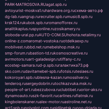
PARK-MATROSOVA.RU
agat.spb.ru
avtoyurist-moskva1.ru
hardware.org.ru
схема-авто.рф
dg-lab.ru
angrup.ru
recruiter.spb.ru
music8.spb.ru
krsk124.ru
kubok.spb.ru
romanofforex.ru
analitikaplus.ru
spyonline.ru
zosikamery.ru
sloboda-ural.pp.ru
AUTO-COM.SU
hohota.net
alimy.ru
online-z.com
aromat-vostoka.ru
otdelkaexp.ru
mobilvest.ru
bbd.net.ru
mebelshop.msk.ru
smp-forum.ru
bastion-td.ru
kosmoscreative.ru
avrmotors.ru
art-galadesign.ru
tiffany-c.ru
ecostep-samara.ru
d-p.spb.ru
галактика73.рф
sko.com.ru
davitamebel-spb.ru
fotsis.ru
tesiaes.ru
kokoroyari.spb.ru
blesna-kazan.ru
mossilver.ru
lenderoq.ru
sergeydobrin.ru
tochkazvuka.msk.ru
people-of-art.ru
bezzubova.ru
clubtibet.ru
orior-aks.ru
dynamoauto.ru
szk-favorit.ru
carlines.ru
flatnsk.ru
kingbolenskaner.ru
alex-motor.ru
astroline.net.ru
act1.spb.ru
polyglot.com.ru
gidlipetsk.ru
ooo-driada.ru