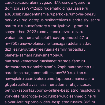
card-voice.ru
rulonnyygazon177.ru
snow-guard.ru
domizbrusa-9x12spb.ru
demaholding.ru
aalse.ru
a380club.ru
argentinamia.ru
perkoka.ru
movie-one.ru
perk-oka.ru
g-octopus.ru
sibarchives.ru
andreislyusar.ru
naruto-x.ru
pursefactory.ru
tor-lyubov-i-grom.ru
spayderhed-2022.ru
movieone.ru
evro-dez.ru
webamator.ru
ma-absolut1.ru
avtopomosch27.ru
nv-750.ru
news-plain.ru
nertansaga.ru
delanalad.ru
dizfiles.ru
youtubefree.ru
aria-family.ru
roadli.ru
planeta-samara.ru
mysmartbuy.ru
matrasy-kemerovo.ru
ashanet.ru
trade-farm.ru
dotcustoms.ru
domizbrusa9x12spb.ru
autodamp.ru
narasimha.ru
djcommodities.ru
nv750.ru
x-ton.ru
newsplain.ru
cardvoice.ru
modopaper.ru
manunae.ru
gbget.ru
alfeihavsalnassr.ru
madoma.ru
tajuncos.ru
petrovkasports.ru
porno-online-besplatno.ru
splclub.ru
york-life.ru
doroga-expo.ru
ribery.ru
cleanmedicine.ru
slovar-ivrit.ru
porno-video-besplatno.ru
seks-365.ru