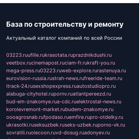
База по строительству и ремонту
Актуальный каталог компаний по всей России
03223.ru
ufille.ru
krasotata.ru
prazdnikdushi.ru
veetbox.ru
cinemapost.ru
ciam-fr.ru
kraft-you.ru
mega-press.ru
03223.ru
web-explore.ru
rastenuya.ru
eurovision-russia.ru
strah-news.ru
freeride-team.ru
itrack-24.ru
sexshopexpress.ru
autostudiopro.ru
alabuga-cityhotel.ru
pornv.ru
atlantpereezd.ru
bud-em-znakomye.ru
a-cdc.ru
elektrostal-news.ru
korolevremont-market.ru
budem-znakomye.ru
oooagrosnab.ru
fpodaso.ru
emfire.ru
pro-otdelky.ru
ukrasotki.ru
seksuzbek.ru
seks-uzbek.ru
porno-vk.ru
sovratili.ru
olecoon.ru
vd-dosug.ru
adonyev.ru