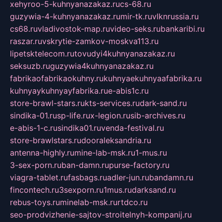
xehyroo-5-kuhnyanazakaz.ru
cs-68.ru
guzywia-4-kuhnyanazakaz.ru
mir-tk.ru
vlknrussia.ru
cs68.ru
vladivostok-map.ru
video-seks.ru
bankaribi.ru
raszar.ru
vskrytie-zamkov-moskva113.ru
lipetsktelecom.ru
tovudyi4kuhnyanazakaz.ru
seksuzb.ru
guzywia4kuhnyanazakaz.ru
fabrikaofabrikaokuhny.ru
kuhnyaekuhnyaafabrika.ru
kuhnyaykuhnyayfabrika.ru
e-abis1c.ru
store-brawl-stars.ru
kts-services.ru
dark-sand.ru
sindika-01.ru
sp-life.ru
x-legion.ru
sib-archives.ru
e-abis-1-c.ru
sindika01.ru
venda-festival.ru
store-brawlstars.ru
dooraleksandria.ru
antenna-highly.ru
mine-lab-msk.ru
1-mus.ru
3-sex-porn.ru
ban-damn.ru
purse-factory.ru
viagra-tablet.ru
fasbags.ru
adler-jun.ru
bandamn.ru
fincontech.ru
3sexporn.ru
1mus.ru
darksand.ru
rebus-toys.ru
minelab-msk.ru
rtdco.ru
seo-prodvizhenie-sajtov-stroitelnyh-kompanij.ru