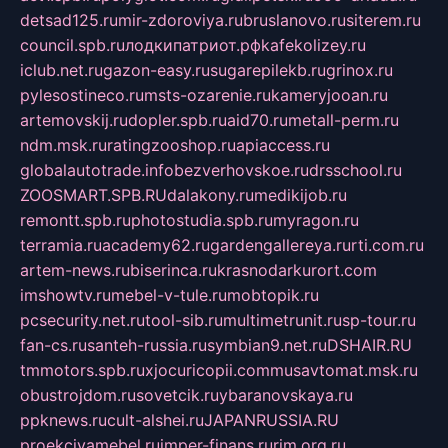
detsad125.ru
mir-zdoroviya.ru
bruslanovo.ru
siterem.ru
council.spb.ru
лодкипатриот.рф
kafekolizey.ru
iclub.net.ru
gazon-easy.ru
sugarepilekb.ru
grinox.ru
pylesostineco.ru
msts-ozarenie.ru
kameryjooan.ru
artemovskij.ru
dopler.spb.ru
aid70.ru
metall-perm.ru
ndm.msk.ru
ratingzooshop.ru
apiaccess.ru
globalautotrade.info
bezverhovskoe.ru
drsschool.ru
ZOOSMART.SPB.RU
dalakony.ru
medikijob.ru
remontt.spb.ru
photostudia.spb.ru
myragon.ru
terramia.ru
academy62.ru
gardengallereya.ru
rti.com.ru
artem-news.ru
biserinca.ru
krasnodarkurort.com
imshowtv.ru
mebel-v-tule.ru
mobtopik.ru
pcsecurity.net.ru
tool-sib.ru
multimetrunit.ru
sp-tour.ru
fan-cs.ru
santeh-russia.ru
symbian9.net.ru
DSHAIR.RU
tmmotors.spb.ru
xjocuricopii.com
musavtomat.msk.ru
obustrojdom.ru
sovetcik.ru
ybaranovskaya.ru
ppknews.ru
cult-alshei.ru
JAPANRUSSIA.RU
proekciyamebel.ru
imper-finans.ru
rim.org.ru