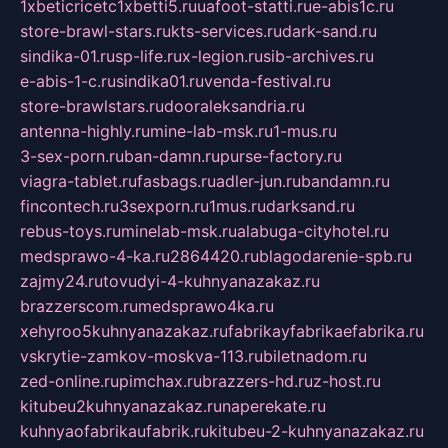
1xbeticricetc1xbetti5.ru
uafoot-statti.ru
e-abis1c.ru
store-brawl-stars.ru
kts-services.ru
dark-sand.ru
sindika-01.ru
sp-life.ru
x-legion.ru
sib-archives.ru
e-abis-1-c.ru
sindika01.ru
venda-festival.ru
store-brawlstars.ru
dooraleksandria.ru
antenna-highly.ru
mine-lab-msk.ru
1-mus.ru
3-sex-porn.ru
ban-damn.ru
purse-factory.ru
viagra-tablet.ru
fasbags.ru
adler-jun.ru
bandamn.ru
fincontech.ru
3sexporn.ru
1mus.ru
darksand.ru
rebus-toys.ru
minelab-msk.ru
alabuga-cityhotel.ru
medsprawo-4-ka.ru
2864420.ru
blagodarenie-spb.ru
zajmy24.ru
tovudyi-4-kuhnyanazakaz.ru
brazzerscom.ru
medsprawo4ka.ru
xehyroo5kuhnyanazakaz.ru
fabrikayfabrikaefabrika.ru
vskrytie-zamkov-moskva-113.ru
biletnadom.ru
zed-online.ru
pimchax.ru
brazzers-hd.ru
z-host.ru
kitubeu2kuhnyanazakaz.ru
naperekate.ru
kuhnyaofabrikaufabrik.ru
kitubeu-2-kuhnyanazakaz.ru