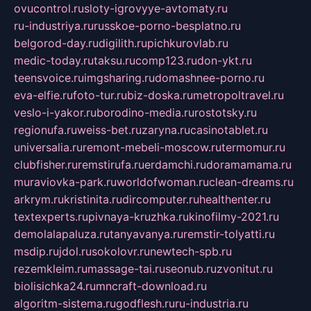
ovucontrol.ru
sloty-igrovyye-avtomaty.ru
ru-industriya.ru
russkoe-porno-besplatno.ru
belgorod-day.ru
digilith.ru
pichkurovlab.ru
medic-today.ru
taksu.ru
comp123.ru
don-ykt.ru
teensvoice.ru
imgsharing.ru
domashnee-porno.ru
eva-elfie.ru
foto-tur.ru
biz-doska.ru
metropoltravel.ru
veslo-i-yakor.ru
borodino-media.ru
rostotsky.ru
regionufa.ru
weiss-bet.ru
zaryna.ru
casinotablet.ru
universalia.ru
remont-mebeli-moscow.ru
termomur.ru
clubfisher.ru
remstirufa.ru
erdamchi.ru
doramamama.ru
muraviovka-park.ru
worldofwoman.ru
clean-dreams.ru
arkrym.ru
kristinita.ru
dircomputer.ru
healthenter.ru
textexperts.ru
pivnaya-kruzhka.ru
kinofilmy-2021.ru
demolalapaluza.ru
tanyavanya.ru
remstir-tolyatti.ru
msdip.ru
jdol.ru
sokolovr.ru
newtech-spb.ru
rezemkleim.ru
massage-tai.ru
seonub.ru
zvonitut.ru
biolisichka24.ru
mncraft-download.ru
algoritm-sistema.ru
godflesh.ru
ru-industria.ru