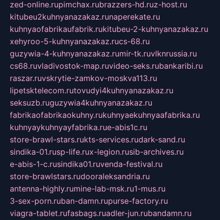
zed-online.ru
pimchax.ru
brazzers-hd.ru
z-host.ru
kitubeu2kuhnyanazakaz.ru
naperekate.ru
kuhnyaofabrikaufabrik.ru
kitubeu-2-kuhnyanazakaz.ru
xehyroo-5-kuhnyanazakaz.ru
cs-68.ru
guzywia-4-kuhnyanazakaz.ru
mir-tk.ru
vlknrussia.ru
cs68.ru
vladivostok-map.ru
video-seks.ru
bankaribi.ru
raszar.ru
vskrytie-zamkov-moskva113.ru
lipetsktelecom.ru
tovudyi4kuhnyanazakaz.ru
seksuzb.ru
guzywia4kuhnyanazakaz.ru
fabrikaofabrikaokuhny.ru
kuhnyaekuhnyaafabrika.ru
kuhnyaykuhnyayfabrika.ru
e-abis1c.ru
store-brawl-stars.ru
kts-services.ru
dark-sand.ru
sindika-01.ru
sp-life.ru
x-legion.ru
sib-archives.ru
e-abis-1-c.ru
sindika01.ru
venda-festival.ru
store-brawlstars.ru
dooraleksandria.ru
antenna-highly.ru
mine-lab-msk.ru
1-mus.ru
3-sex-porn.ru
ban-damn.ru
purse-factory.ru
viagra-tablet.ru
fasbags.ru
adler-jun.ru
bandamn.ru