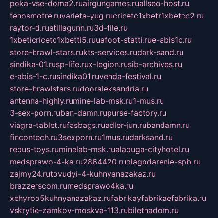
poka-vse-doma2.ru
airgungames.ru
allseo-host.ru
tehosmotre.ru
varieta-yug.ru
cricetc1xbetr1xbetcc2.ru
raytor-d.ru
atillagunn.ru
3d-file.ru
1xbeticricetc1xbetti5.ru
uafoot-statti.ru
e-abis1c.ru
store-brawl-stars.ru
kts-services.ru
dark-sand.ru
sindika-01.ru
sp-life.ru
x-legion.ru
sib-archives.ru
e-abis-1-c.ru
sindika01.ru
venda-festival.ru
store-brawlstars.ru
dooraleksandria.ru
antenna-highly.ru
mine-lab-msk.ru
1-mus.ru
3-sex-porn.ru
ban-damn.ru
purse-factory.ru
viagra-tablet.ru
fasbags.ru
adler-jun.ru
bandamn.ru
fincontech.ru
3sexporn.ru
1mus.ru
darksand.ru
rebus-toys.ru
minelab-msk.ru
alabuga-cityhotel.ru
medsprawo-4-ka.ru
2864420.ru
blagodarenie-spb.ru
zajmy24.ru
tovudyi-4-kuhnyanazakaz.ru
brazzerscom.ru
medsprawo4ka.ru
xehyroo5kuhnyanazakaz.ru
fabrikayfabrikaefabrika.ru
vskrytie-zamkov-moskva-113.ru
biletnadom.ru