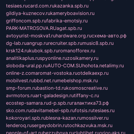
tesiaes.ru
card.com.ru
kazanka.spb.ru
gildiya-kuznecov.ru
kameryboavision.ru
griffoncom.spb.ru
fabrika-emotsiy.ru
PARK-MATROSOVA.RU
agat.spb.ru
avtoyurist-moskva1.ru
hardware.org.ru
схема-авто.рф
dg-lab.ru
angrup.ru
recruiter.spb.ru
music8.spb.ru
krsk124.ru
kubok.spb.ru
romanofforex.ru
analitikaplus.ru
spyonline.ru
zosikamery.ru
sloboda-ural.pp.ru
AUTO-COM.SU
hohota.net
alimy.ru
online-z.com
aromat-vostoka.ru
otdelkaexp.ru
mobilvest.ru
bbd.net.ru
mebelshop.msk.ru
smp-forum.ru
bastion-td.ru
kosmoscreative.ru
avrmotors.ru
art-galadesign.ru
tiffany-c.ru
ecostep-samara.ru
d-p.spb.ru
галактика73.рф
sko.com.ru
davitamebel-spb.ru
fotsis.ru
tesiaes.ru
kokoroyari.spb.ru
blesna-kazan.ru
mossilver.ru
lenderoq.ru
sergeydobrin.ru
tochkazvuka.msk.ru
people-of-art.ru
bezzubova.ru
clubtibet.ru
orior-aks.ru