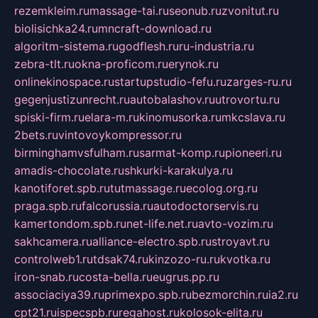
rezemkleim.ru
massage-tai.ru
seonub.ru
zvonitut.ru
biolisichka24.ru
mncraft-download.ru
algoritm-sistema.ru
godflesh.ru
ru-industria.ru
zebra-tlt.ru
okna-proficom.ru
erynok.ru
onlinekinospace.ru
startupstudio-fefu.ru
zarges-ru.ru
gegenjustizunrecht.ru
autobalashov.ru
utrovortu.ru
spiski-firm.ru
elara-m.ru
kinomusorka.ru
mkcslava.ru
2bets.ru
vintovoykompressor.ru
birminghamvsfulham.ru
sarmat-komp.ru
pioneeri.ru
amadis-chocolate.ru
shkurki-karakulya.ru
kanotiforet.spb.ru
tutmassage.ru
ecolog.org.ru
praga.spb.ru
falcorussia.ru
autodoctorservis.ru
kamertondom.spb.ru
net-life.net.ru
avto-vozim.ru
sakhcamera.ru
alliance-electro.spb.ru
stroyavt.ru
controlweb1.ru
tdsak74.ru
kinzozo-ru.ru
kvotka.ru
iron-snab.ru
costa-bella.ru
eugrus.pp.ru
associaciya39.ru
primexpo.spb.ru
bezmorchin.ru
ia2.ru
cpt21.ru
ispecspb.ru
regahost.ru
kolosok-elita.ru