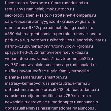
fincontech.ru
3sexporn.ru
1mus.ru
darksand.ru
rebus-toys.ru
minelab-msk.ru
rtdco.ru
seo-prodvizhenie-sajtov-stroitelnyh-kompanij.ru
card-voice.ru
rulonnyygazon177.ru
snow-guard.ru
domizbrusa-9x12spb.ru
demaholding.ru
aalse.ru
a380club.ru
argentinamia.ru
perkoka.ru
movie-one.ru
perk-oka.ru
g-octopus.ru
sibarchives.ru
andreislyusar.ru
naruto-x.ru
pursefactory.ru
tor-lyubov-i-grom.ru
spayderhed-2022.ru
movieone.ru
evro-dez.ru
webamator.ru
ma-absolut1.ru
avtopomosch27.ru
nv-750.ru
news-plain.ru
nertansaga.ru
delanalad.ru
dizfiles.ru
youtubefree.ru
aria-family.ru
roadli.ru
planeta-samara.ru
mysmartbuy.ru
matrasy-kemerovo.ru
ashanet.ru
trade-farm.ru
dotcustoms.ru
domizbrusa9x12spb.ru
autodamp.ru
narasimha.ru
djcommodities.ru
nv750.ru
x-ton.ru
newsplain.ru
cardvoice.ru
modopaper.ru
manunae.ru
gbget.ru
alfeihavsalnassr.ru
madoma.ru
tajuncos.ru