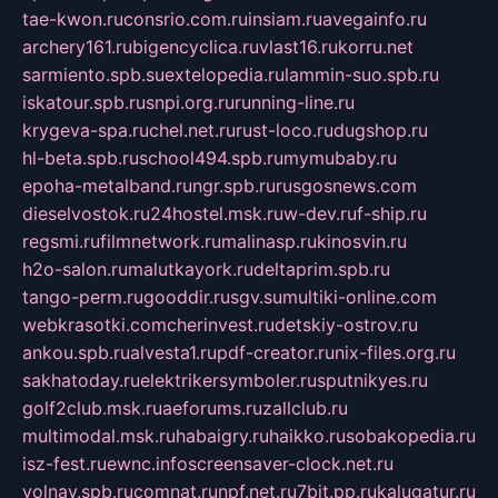
tae-kwon.ru
consrio.com.ru
insiam.ru
avegainfo.ru
archery161.ru
bigencyclica.ru
vlast16.ru
korru.net
sarmiento.spb.su
extelopedia.ru
lammin-suo.spb.ru
iskatour.spb.ru
snpi.org.ru
running-line.ru
krygeva-spa.ru
chel.net.ru
rust-loco.ru
dugshop.ru
hl-beta.spb.ru
school494.spb.ru
mymubaby.ru
epoha-metalband.ru
ngr.spb.ru
rusgosnews.com
dieselvostok.ru
24hostel.msk.ru
w-dev.ru
f-ship.ru
regsmi.ru
filmnetwork.ru
malinasp.ru
kinosvin.ru
h2o-salon.ru
malutkayork.ru
deltaprim.spb.ru
tango-perm.ru
gooddir.ru
sgv.su
multiki-online.com
webkrasotki.com
cherinvest.ru
detskiy-ostrov.ru
ankou.spb.ru
alvesta1.ru
pdf-creator.ru
nix-files.org.ru
sakhatoday.ru
elektrikersymboler.ru
sputnikyes.ru
golf2club.msk.ru
aeforums.ru
zallclub.ru
multimodal.msk.ru
habaigry.ru
haikko.ru
sobakopedia.ru
isz-fest.ru
ewnc.info
screensaver-clock.net.ru
volnav.spb.ru
comnat.ru
npf.net.ru
7bit.pp.ru
kalugatur.ru