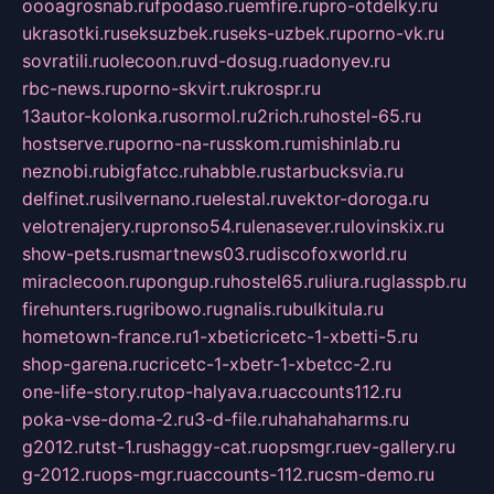
oooagrosnab.ru
fpodaso.ru
emfire.ru
pro-otdelky.ru
ukrasotki.ru
seksuzbek.ru
seks-uzbek.ru
porno-vk.ru
sovratili.ru
olecoon.ru
vd-dosug.ru
adonyev.ru
rbc-news.ru
porno-skvirt.ru
krospr.ru
13autor-kolonka.ru
sormol.ru
2rich.ru
hostel-65.ru
hostserve.ru
porno-na-russkom.ru
mishinlab.ru
neznobi.ru
bigfatcc.ru
habble.ru
starbucksvia.ru
delfinet.ru
silvernano.ru
elestal.ru
vektor-doroga.ru
velotrenajery.ru
pronso54.ru
lenasever.ru
lovinskix.ru
show-pets.ru
smartnews03.ru
discofoxworld.ru
miraclecoon.ru
pongup.ru
hostel65.ru
liura.ru
glasspb.ru
firehunters.ru
gribowo.ru
gnalis.ru
bulkitula.ru
hometown-france.ru
1-xbeticricetc-1-xbetti-5.ru
shop-garena.ru
cricetc-1-xbetr-1-xbetcc-2.ru
one-life-story.ru
top-halyava.ru
accounts112.ru
poka-vse-doma-2.ru
3-d-file.ru
hahahaharms.ru
g2012.ru
tst-1.ru
shaggy-cat.ru
opsmgr.ru
ev-gallery.ru
g-2012.ru
ops-mgr.ru
accounts-112.ru
csm-demo.ru