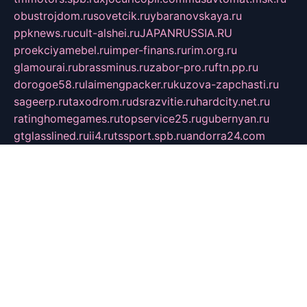
obustrojdom.ru
sovetcik.ru
ybaranovskaya.ru
ppknews.ru
cult-alshei.ru
JAPANRUSSIA.RU
proekciyamebel.ru
imper-finans.ru
rim.org.ru
glamourai.ru
brassminus.ru
zabor-pro.ru
ftn.pp.ru
dorogoe58.ru
laimengpacker.ru
kuzova-zapchasti.ru
sageerp.ru
taxodrom.ru
dsrazvitie.ru
hardcity.net.ru
ratinghomegames.ru
topservice25.ru
gubernyan.ru
gtglasslined.ru
ii4.ru
tssport.spb.ru
andorra24.com
blackwallstreet.ru
oboimos.ru
optim-doors.com.ru
ikuch.ru
nycr.org.ru
npa21.ru
vremya-ch.spb.ru
desert000.ru
ivtorgi.ru
ifiori.ru
catalog-statei.ru
dcv.org.ru
spetsmaster174.ru
ipkameryhiseeu.ru
dum26.ru
ruspol.spb.ru
fr-opendp.ru
kam-solnyshko.ru
cheyenne-arapaho.ru
sevzapmetal.spb.ru
ted-lapidus.spb.ru
parasite-eliminator.ru
sigma-complete.ru
modernworld.ru
dama-moda.ru
eholot-group.ru
sk-nvkz.ru
DRONGOLD.RU
democratia2.ru
i-farmer.ru
mass-sport.org