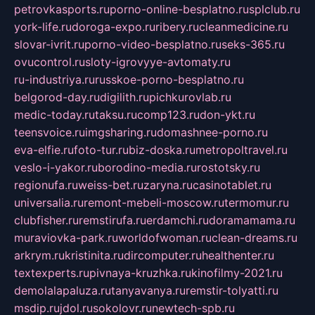
petrovkasports.ru
porno-online-besplatno.ru
splclub.ru
york-life.ru
doroga-expo.ru
ribery.ru
cleanmedicine.ru
slovar-ivrit.ru
porno-video-besplatno.ru
seks-365.ru
ovucontrol.ru
sloty-igrovyye-avtomaty.ru
ru-industriya.ru
russkoe-porno-besplatno.ru
belgorod-day.ru
digilith.ru
pichkurovlab.ru
medic-today.ru
taksu.ru
comp123.ru
don-ykt.ru
teensvoice.ru
imgsharing.ru
domashnee-porno.ru
eva-elfie.ru
foto-tur.ru
biz-doska.ru
metropoltravel.ru
veslo-i-yakor.ru
borodino-media.ru
rostotsky.ru
regionufa.ru
weiss-bet.ru
zaryna.ru
casinotablet.ru
universalia.ru
remont-mebeli-moscow.ru
termomur.ru
clubfisher.ru
remstirufa.ru
erdamchi.ru
doramamama.ru
muraviovka-park.ru
worldofwoman.ru
clean-dreams.ru
arkrym.ru
kristinita.ru
dircomputer.ru
healthenter.ru
textexperts.ru
pivnaya-kruzhka.ru
kinofilmy-2021.ru
demolalapaluza.ru
tanyavanya.ru
remstir-tolyatti.ru
msdip.ru
jdol.ru
sokolovr.ru
newtech-spb.ru