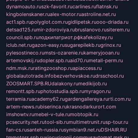
dynamoauto.ru
szk-favorit.ru
carlines.ru
flatnsk.ru
kingbolenskaner.ru
alex-motor.ru
astroline.net.ru
act1.spb.ru
polyglot.com.ru
gidlipetsk.ru
ooo-driada.ru
detsad125.ru
mir-zdoroviya.ru
bruslanovo.ru
siterem.ru
council.spb.ru
лодкипатриот.рф
kafekolizey.ru
iclub.net.ru
gazon-easy.ru
sugarepilekb.ru
grinox.ru
pylesostineco.ru
msts-ozarenie.ru
kameryjooan.ru
artemovskij.ru
dopler.spb.ru
aid70.ru
metall-perm.ru
ndm.msk.ru
ratingzooshop.ru
apiaccess.ru
globalautotrade.info
bezverhovskoe.ru
drsschool.ru
ZOOSMART.SPB.RU
dalakony.ru
medikijob.ru
remontt.spb.ru
photostudia.spb.ru
myragon.ru
terramia.ru
academy62.ru
gardengallereya.ru
rti.com.ru
artem-news.ru
biserinca.ru
krasnodarkurort.com
imshowtv.ru
mebel-v-tule.ru
mobtopik.ru
pcsecurity.net.ru
tool-sib.ru
multimetrunit.ru
sp-tour.ru
fan-cs.ru
santeh-russia.ru
symbian9.net.ru
DSHAIR.RU
tmmotors.spb.ru
xjocuricopii.com
musavtomat.msk.ru