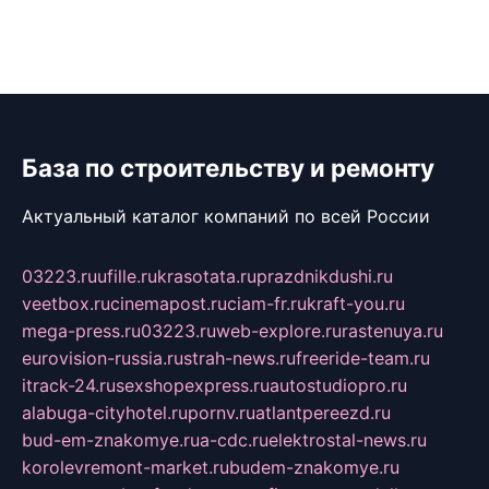
База по строительству и ремонту
Актуальный каталог компаний по всей России
03223.ru
ufille.ru
krasotata.ru
prazdnikdushi.ru
veetbox.ru
cinemapost.ru
ciam-fr.ru
kraft-you.ru
mega-press.ru
03223.ru
web-explore.ru
rastenuya.ru
eurovision-russia.ru
strah-news.ru
freeride-team.ru
itrack-24.ru
sexshopexpress.ru
autostudiopro.ru
alabuga-cityhotel.ru
pornv.ru
atlantpereezd.ru
bud-em-znakomye.ru
a-cdc.ru
elektrostal-news.ru
korolevremont-market.ru
budem-znakomye.ru