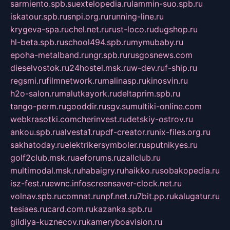
sarmiento.spb.su
extelopedia.ru
lammin-suo.spb.ru
iskatour.spb.ru
snpi.org.ru
running-line.ru
krygeva-spa.ru
chel.net.ru
rust-loco.ru
dugshop.ru
hl-beta.spb.ru
school494.spb.ru
mymubaby.ru
epoha-metalband.ru
ngr.spb.ru
rusgosnews.com
dieselvostok.ru
24hostel.msk.ru
w-dev.ru
f-ship.ru
regsmi.ru
filmnetwork.ru
malinasp.ru
kinosvin.ru
h2o-salon.ru
malutkayork.ru
deltaprim.spb.ru
tango-perm.ru
gooddir.ru
sgv.su
multiki-online.com
webkrasotki.com
cherinvest.ru
detskiy-ostrov.ru
ankou.spb.ru
alvesta1.ru
pdf-creator.ru
nix-files.org.ru
sakhatoday.ru
elektrikersymboler.ru
sputnikyes.ru
golf2club.msk.ru
aeforums.ru
zallclub.ru
multimodal.msk.ru
habaigry.ru
haikko.ru
sobakopedia.ru
isz-fest.ru
ewnc.info
screensaver-clock.net.ru
volnav.spb.ru
comnat.ru
npf.net.ru
7bit.pp.ru
kalugatur.ru
tesiaes.ru
card.com.ru
kazanka.spb.ru
gildiya-kuznecov.ru
kameryboavision.ru