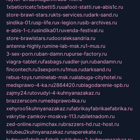
1xbeticricetc1xbetti5.ru
uafoot-statti.ru
e-abis1c.ru
store-brawl-stars.ru
kts-services.ru
dark-sand.ru
sindika-01.ru
sp-life.ru
x-legion.ru
sib-archives.ru
e-abis-1-c.ru
sindika01.ru
venda-festival.ru
store-brawlstars.ru
dooraleksandria.ru
antenna-highly.ru
mine-lab-msk.ru
1-mus.ru
3-sex-porn.ru
ban-damn.ru
purse-factory.ru
viagra-tablet.ru
fasbags.ru
adler-jun.ru
bandamn.ru
fincontech.ru
3sexporn.ru
1mus.ru
darksand.ru
rebus-toys.ru
minelab-msk.ru
alabuga-cityhotel.ru
medsprawo-4-ka.ru
2864420.ru
blagodarenie-spb.ru
zajmy24.ru
tovudyi-4-kuhnyanazakaz.ru
brazzerscom.ru
medsprawo4ka.ru
xehyroo5kuhnyanazakaz.ru
fabrikayfabrikaefabrika.ru
vskrytie-zamkov-moskva-113.ru
biletnadom.ru
zed-online.ru
pimchax.ru
brazzers-hd.ru
z-host.ru
kitubeu2kuhnyanazakaz.ru
naperekate.ru
kuhnyaofabrikaufabrik.ru
kitubeu-2-kuhnyanazakaz.ru