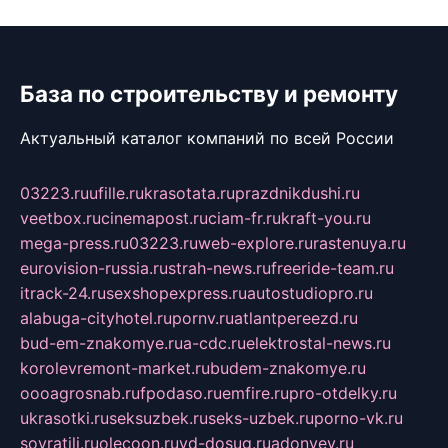
База по строительству и ремонту
Актуальный каталог компаний по всей России
03223.ru
ufille.ru
krasotata.ru
prazdnikdushi.ru
veetbox.ru
cinemapost.ru
ciam-fr.ru
kraft-you.ru
mega-press.ru
03223.ru
web-explore.ru
rastenuya.ru
eurovision-russia.ru
strah-news.ru
freeride-team.ru
itrack-24.ru
sexshopexpress.ru
autostudiopro.ru
alabuga-cityhotel.ru
pornv.ru
atlantpereezd.ru
bud-em-znakomye.ru
a-cdc.ru
elektrostal-news.ru
korolevremont-market.ru
budem-znakomye.ru
oooagrosnab.ru
fpodaso.ru
emfire.ru
pro-otdelky.ru
ukrasotki.ru
seksuzbek.ru
seks-uzbek.ru
porno-vk.ru
sovratili.ru
olecoon.ru
vd-dosug.ru
adonyev.ru