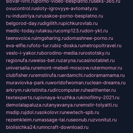
slovar-ivrit.ru
porno-video-besplatno.ru
seks-365.ru
ovucontrol.ru
sloty-igrovyye-avtomaty.ru
ru-industriya.ru
russkoe-porno-besplatno.ru
belgorod-day.ru
digilith.ru
pichkurovlab.ru
medic-today.ru
taksu.ru
comp123.ru
don-ykt.ru
teensvoice.ru
imgsharing.ru
domashnee-porno.ru
eva-elfie.ru
foto-tur.ru
biz-doska.ru
metropoltravel.ru
veslo-i-yakor.ru
borodino-media.ru
rostotsky.ru
regionufa.ru
weiss-bet.ru
zaryna.ru
casinotablet.ru
universalia.ru
remont-mebeli-moscow.ru
termomur.ru
clubfisher.ru
remstirufa.ru
erdamchi.ru
doramamama.ru
muraviovka-park.ru
worldofwoman.ru
clean-dreams.ru
arkrym.ru
kristinita.ru
dircomputer.ru
healthenter.ru
textexperts.ru
pivnaya-kruzhka.ru
kinofilmy-2021.ru
demolalapaluza.ru
tanyavanya.ru
remstir-tolyatti.ru
msdip.ru
jdol.ru
sokolovr.ru
newtech-spb.ru
rezemkleim.ru
massage-tai.ru
seonub.ru
zvonitut.ru
biolisichka24.ru
mncraft-download.ru