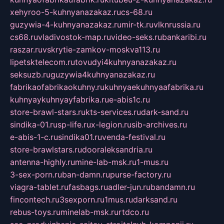
xehyroo-5-kuhnyanazakaz.ru
cs-68.ru
guzywia-4-kuhnyanazakaz.ru
mir-tk.ru
vlknrussia.ru
cs68.ru
vladivostok-map.ru
video-seks.ru
bankaribi.ru
raszar.ru
vskrytie-zamkov-moskva113.ru
lipetsktelecom.ru
tovudyi4kuhnyanazakaz.ru
seksuzb.ru
guzywia4kuhnyanazakaz.ru
fabrikaofabrikaokuhny.ru
kuhnyaekuhnyaafabrika.ru
kuhnyaykuhnyayfabrika.ru
e-abis1c.ru
store-brawl-stars.ru
kts-services.ru
dark-sand.ru
sindika-01.ru
sp-life.ru
x-legion.ru
sib-archives.ru
e-abis-1-c.ru
sindika01.ru
venda-festival.ru
store-brawlstars.ru
dooraleksandria.ru
antenna-highly.ru
mine-lab-msk.ru
1-mus.ru
3-sex-porn.ru
ban-damn.ru
purse-factory.ru
viagra-tablet.ru
fasbags.ru
adler-jun.ru
bandamn.ru
fincontech.ru
3sexporn.ru
1mus.ru
darksand.ru
rebus-toys.ru
minelab-msk.ru
rtdco.ru