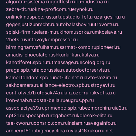
algoritm-sistema.ru
godflesh.ru
ru-industria.ru
zebra-tlt.ru
okna-proficom.ru
erynok.ru
onlinekinospace.ru
startupstudio-fefu.ru
zarges-ru.ru
gegenjustizunrecht.ru
autobalashov.ru
utrovortu.ru
spiski-firm.ru
elara-m.ru
kinomusorka.ru
mkcslava.ru
2bets.ru
vintovoykompressor.ru
birminghamvsfulham.ru
sarmat-komp.ru
pioneeri.ru
amadis-chocolate.ru
shkurki-karakulya.ru
kanotiforet.spb.ru
tutmassage.ru
ecolog.org.ru
praga.spb.ru
falcorussia.ru
autodoctorservis.ru
kamertondom.spb.ru
net-life.net.ru
avto-vozim.ru
sakhcamera.ru
alliance-electro.spb.ru
stroyavt.ru
controlweb1.ru
tdsak74.ru
kinzozo-ru.ru
kvotka.ru
iron-snab.ru
costa-bella.ru
eugrus.pp.ru
associaciya39.ru
primexpo.spb.ru
bezmorchin.ru
ia2.ru
cpt21.ru
ispecspb.ru
regahost.ru
kolosok-elita.ru
tae-kwon.ru
consrio.com.ru
insiam.ru
avegainfo.ru
archery161.ru
bigencyclica.ru
vlast16.ru
korru.net