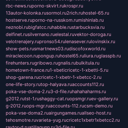
rbc-news.ru
porno-skvirt.ru
krospr.ru
13autor-kolonka.ru
sormol.ru
2rich.ru
hostel-65.ru
hostserve.ru
porno-na-russkom.ru
mishinlab.ru
neznobi.ru
bigfatcc.ru
habble.ru
starbucksvia.ru
delfinet.ru
silvernano.ru
elestal.ru
vektor-doroga.ru
velotrenajery.ru
pronso54.ru
lenasever.ru
lovinskix.ru
show-pets.ru
smartnews03.ru
discofoxworld.ru
miraclecoon.ru
pongup.ru
hostel65.ru
liura.ru
glasspb.ru
firehunters.ru
gribowo.ru
gnalis.ru
bulkitula.ru
hometown-france.ru
1-xbeticricetc-1-xbetti-5.ru
shop-garena.ru
cricetc-1-xbetr-1-xbetcc-2.ru
one-life-story.ru
top-halyava.ru
accounts112.ru
poka-vse-doma-2.ru
3-d-file.ru
hahahaharms.ru
g2012.ru
tst-1.ru
shaggy-cat.ru
opsmgr.ru
ev-gallery.ru
g-2012.ru
ops-mgr.ru
accounts-112.ru
csm-demo.ru
poka-vse-doma2.ru
airgungames.ru
allseo-host.ru
tehosmotre.ru
varieta-yug.ru
cricetc1xbetr1xbetcc2.ru
raytor-d.ru
atillagunn.ru
3d-file.ru