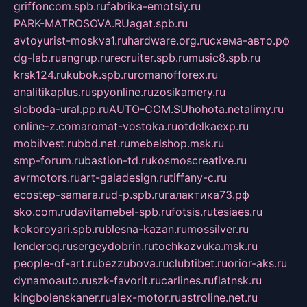
griffoncom.spb.ru
fabrika-emotsiy.ru
PARK-MATROSOVA.RU
agat.spb.ru
avtoyurist-moskva1.ru
hardware.org.ru
схема-авто.рф
dg-lab.ru
angrup.ru
recruiter.spb.ru
music8.spb.ru
krsk124.ru
kubok.spb.ru
romanofforex.ru
analitikaplus.ru
spyonline.ru
zosikamery.ru
sloboda-ural.pp.ru
AUTO-COM.SU
hohota.net
alimy.ru
online-z.com
aromat-vostoka.ru
otdelkaexp.ru
mobilvest.ru
bbd.net.ru
mebelshop.msk.ru
smp-forum.ru
bastion-td.ru
kosmoscreative.ru
avrmotors.ru
art-galadesign.ru
tiffany-c.ru
ecostep-samara.ru
d-p.spb.ru
галактика73.рф
sko.com.ru
davitamebel-spb.ru
fotsis.ru
tesiaes.ru
kokoroyari.spb.ru
blesna-kazan.ru
mossilver.ru
lenderoq.ru
sergeydobrin.ru
tochkazvuka.msk.ru
people-of-art.ru
bezzubova.ru
clubtibet.ru
orior-aks.ru
dynamoauto.ru
szk-favorit.ru
carlines.ru
flatnsk.ru
kingbolenskaner.ru
alex-motor.ru
astroline.net.ru