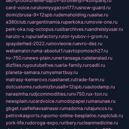
seo-prodvizhenie-sajtov-stroitelnyh-kompanij.ru
card-voice.ru
rulonnyygazon177.ru
snow-guard.ru
domizbrusa-9x12spb.ru
demaholding.ru
aalse.ru
a380club.ru
argentinamia.ru
perkoka.ru
movie-one.ru
perk-oka.ru
g-octopus.ru
sibarchives.ru
andreislyusar.ru
naruto-x.ru
pursefactory.ru
tor-lyubov-i-grom.ru
spayderhed-2022.ru
movieone.ru
evro-dez.ru
webamator.ru
ma-absolut1.ru
avtopomosch27.ru
nv-750.ru
news-plain.ru
nertansaga.ru
delanalad.ru
dizfiles.ru
youtubefree.ru
aria-family.ru
roadli.ru
planeta-samara.ru
mysmartbuy.ru
matrasy-kemerovo.ru
ashanet.ru
trade-farm.ru
dotcustoms.ru
domizbrusa9x12spb.ru
autodamp.ru
narasimha.ru
djcommodities.ru
nv750.ru
x-ton.ru
newsplain.ru
cardvoice.ru
modopaper.ru
manunae.ru
gbget.ru
alfeihavsalnassr.ru
madoma.ru
tajuncos.ru
petrovkasports.ru
porno-online-besplatno.ru
splclub.ru
york-life.ru
doroga-expo.ru
ribery.ru
cleanmedicine.ru