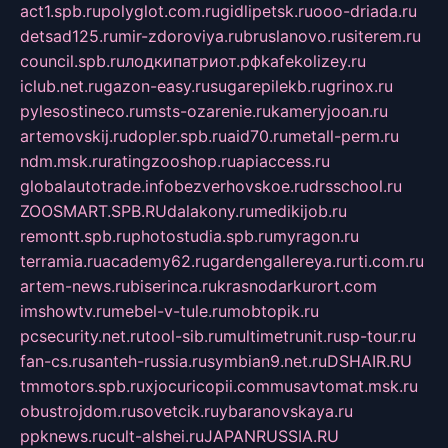
act1.spb.ru
polyglot.com.ru
gidlipetsk.ru
ooo-driada.ru
detsad125.ru
mir-zdoroviya.ru
bruslanovo.ru
siterem.ru
council.spb.ru
лодкипатриот.рф
kafekolizey.ru
iclub.net.ru
gazon-easy.ru
sugarepilekb.ru
grinox.ru
pylesostineco.ru
msts-ozarenie.ru
kameryjooan.ru
artemovskij.ru
dopler.spb.ru
aid70.ru
metall-perm.ru
ndm.msk.ru
ratingzooshop.ru
apiaccess.ru
globalautotrade.info
bezverhovskoe.ru
drsschool.ru
ZOOSMART.SPB.RU
dalakony.ru
medikijob.ru
remontt.spb.ru
photostudia.spb.ru
myragon.ru
terramia.ru
academy62.ru
gardengallereya.ru
rti.com.ru
artem-news.ru
biserinca.ru
krasnodarkurort.com
imshowtv.ru
mebel-v-tule.ru
mobtopik.ru
pcsecurity.net.ru
tool-sib.ru
multimetrunit.ru
sp-tour.ru
fan-cs.ru
santeh-russia.ru
symbian9.net.ru
DSHAIR.RU
tmmotors.spb.ru
xjocuricopii.com
musavtomat.msk.ru
obustrojdom.ru
sovetcik.ru
ybaranovskaya.ru
ppknews.ru
cult-alshei.ru
JAPANRUSSIA.RU