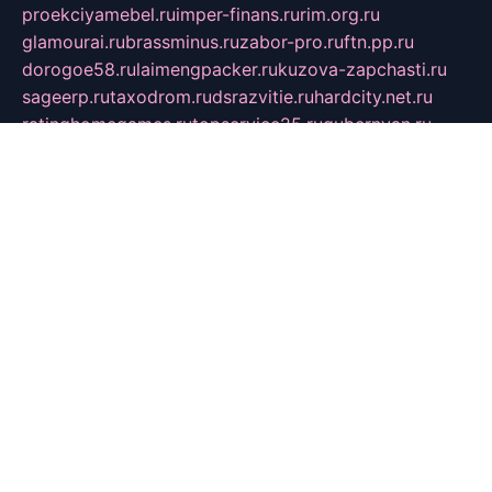
proekciyamebel.ru
imper-finans.ru
rim.org.ru
glamourai.ru
brassminus.ru
zabor-pro.ru
ftn.pp.ru
dorogoe58.ru
laimengpacker.ru
kuzova-zapchasti.ru
sageerp.ru
taxodrom.ru
dsrazvitie.ru
hardcity.net.ru
ratinghomegames.ru
topservice25.ru
gubernyan.ru
gtglasslined.ru
ii4.ru
tssport.spb.ru
andorra24.com
blackwallstreet.ru
oboimos.ru
optim-doors.com.ru
ikuch.ru
nycr.org.ru
npa21.ru
vremya-ch.spb.ru
desert000.ru
ivtorgi.ru
ifiori.ru
catalog-statei.ru
dcv.org.ru
spetsmaster174.ru
ipkameryhiseeu.ru
dum26.ru
ruspol.spb.ru
fr-opendp.ru
kam-solnyshko.ru
cheyenne-arapaho.ru
sevzapmetal.spb.ru
ted-lapidus.spb.ru
parasite-eliminator.ru
sigma-complete.ru
modernworld.ru
dama-moda.ru
eholot-group.ru
sk-nvkz.ru
DRONGOLD.RU
democratia2.ru
i-farmer.ru
mass-sport.org
jablonex.spb.ru
bookmess.ru
linkword.ru
refineua.com.ru
cs-spec.net.ru
altay-mebel.ru