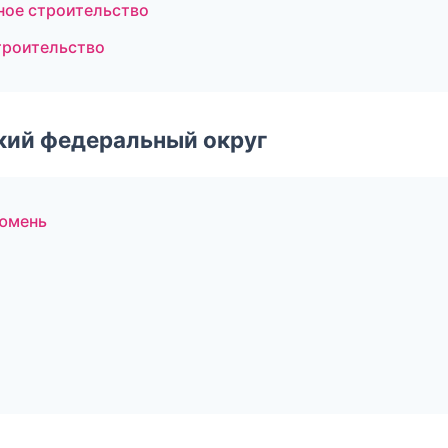
ное строительство
троительство
ский федеральный округ
юмень