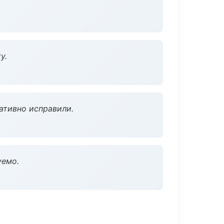
у.
ативно исправили.
уемо.