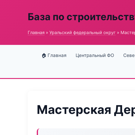
База по строительств
Главная
»
Уральский федеральный округ
» Масте
🏠 Главная
Центральный ФО
Севе
Мастерская Де