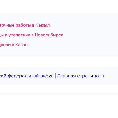
точные работы в Кызыл
ы и утепление в Новосибирск
двери в Казань
кий федеральный округ
|
Главная страница
→