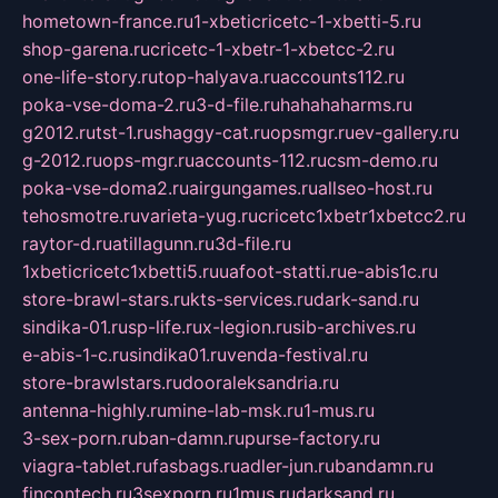
hometown-france.ru
1-xbeticricetc-1-xbetti-5.ru
shop-garena.ru
cricetc-1-xbetr-1-xbetcc-2.ru
one-life-story.ru
top-halyava.ru
accounts112.ru
poka-vse-doma-2.ru
3-d-file.ru
hahahaharms.ru
g2012.ru
tst-1.ru
shaggy-cat.ru
opsmgr.ru
ev-gallery.ru
g-2012.ru
ops-mgr.ru
accounts-112.ru
csm-demo.ru
poka-vse-doma2.ru
airgungames.ru
allseo-host.ru
tehosmotre.ru
varieta-yug.ru
cricetc1xbetr1xbetcc2.ru
raytor-d.ru
atillagunn.ru
3d-file.ru
1xbeticricetc1xbetti5.ru
uafoot-statti.ru
e-abis1c.ru
store-brawl-stars.ru
kts-services.ru
dark-sand.ru
sindika-01.ru
sp-life.ru
x-legion.ru
sib-archives.ru
e-abis-1-c.ru
sindika01.ru
venda-festival.ru
store-brawlstars.ru
dooraleksandria.ru
antenna-highly.ru
mine-lab-msk.ru
1-mus.ru
3-sex-porn.ru
ban-damn.ru
purse-factory.ru
viagra-tablet.ru
fasbags.ru
adler-jun.ru
bandamn.ru
fincontech.ru
3sexporn.ru
1mus.ru
darksand.ru