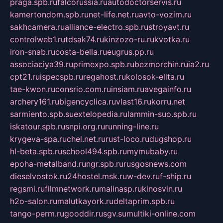
praga.spb.ru
falcorussia.ru
autodoctorservis.ru
kamertondom.spb.ru
net-life.net.ru
avto-vozim.ru
sakhcamera.ru
alliance-electro.spb.ru
stroyavt.ru
controlweb1.ru
tdsak74.ru
kinzozo-ru.ru
kvotka.ru
iron-snab.ru
costa-bella.ru
eugrus.pp.ru
associaciya39.ru
primexpo.spb.ru
bezmorchin.ru
ia2.ru
cpt21.ru
ispecspb.ru
regahost.ru
kolosok-elita.ru
tae-kwon.ru
consrio.com.ru
insiam.ru
avegainfo.ru
archery161.ru
bigencyclica.ru
vlast16.ru
korru.net
sarmiento.spb.su
extelopedia.ru
lammin-suo.spb.ru
iskatour.spb.ru
snpi.org.ru
running-line.ru
krygeva-spa.ru
chel.net.ru
rust-loco.ru
dugshop.ru
hl-beta.spb.ru
school494.spb.ru
mymubaby.ru
epoha-metalband.ru
ngr.spb.ru
rusgosnews.com
dieselvostok.ru
24hostel.msk.ru
w-dev.ru
f-ship.ru
regsmi.ru
filmnetwork.ru
malinasp.ru
kinosvin.ru
h2o-salon.ru
malutkayork.ru
deltaprim.spb.ru
tango-perm.ru
gooddir.ru
sgv.su
multiki-online.com