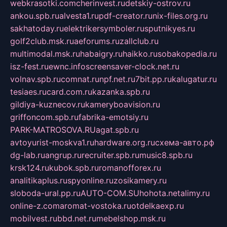
webkrasotki.com
cherinvest.ru
detskiy-ostrov.ru
ankou.spb.ru
alvesta1.ru
pdf-creator.ru
nix-files.org.ru
sakhatoday.ru
elektrikersymboler.ru
sputnikyes.ru
golf2club.msk.ru
aeforums.ru
zallclub.ru
multimodal.msk.ru
habaigry.ru
haikko.ru
sobakopedia.ru
isz-fest.ru
ewnc.info
screensaver-clock.net.ru
volnav.spb.ru
comnat.ru
npf.net.ru
7bit.pp.ru
kalugatur.ru
tesiaes.ru
card.com.ru
kazanka.spb.ru
gildiya-kuznecov.ru
kameryboavision.ru
griffoncom.spb.ru
fabrika-emotsiy.ru
PARK-MATROSOVA.RU
agat.spb.ru
avtoyurist-moskva1.ru
hardware.org.ru
схема-авто.рф
dg-lab.ru
angrup.ru
recruiter.spb.ru
music8.spb.ru
krsk124.ru
kubok.spb.ru
romanofforex.ru
analitikaplus.ru
spyonline.ru
zosikamery.ru
sloboda-ural.pp.ru
AUTO-COM.SU
hohota.net
alimy.ru
online-z.com
aromat-vostoka.ru
otdelkaexp.ru
mobilvest.ru
bbd.net.ru
mebelshop.msk.ru