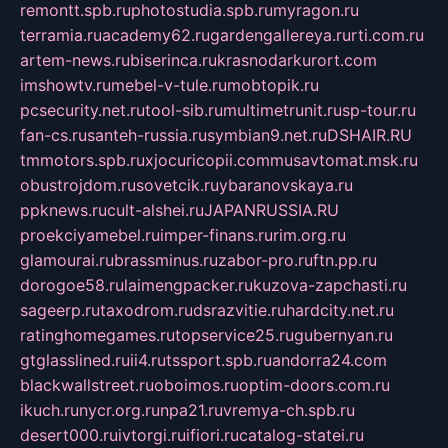
remontt.spb.ru
photostudia.spb.ru
myragon.ru
terramia.ru
academy62.ru
gardengallereya.ru
rti.com.ru
artem-news.ru
biserinca.ru
krasnodarkurort.com
imshowtv.ru
mebel-v-tule.ru
mobtopik.ru
pcsecurity.net.ru
tool-sib.ru
multimetrunit.ru
sp-tour.ru
fan-cs.ru
santeh-russia.ru
symbian9.net.ru
DSHAIR.RU
tmmotors.spb.ru
xjocuricopii.com
musavtomat.msk.ru
obustrojdom.ru
sovetcik.ru
ybaranovskaya.ru
ppknews.ru
cult-alshei.ru
JAPANRUSSIA.RU
proekciyamebel.ru
imper-finans.ru
rim.org.ru
glamourai.ru
brassminus.ru
zabor-pro.ru
ftn.pp.ru
dorogoe58.ru
laimengpacker.ru
kuzova-zapchasti.ru
sageerp.ru
taxodrom.ru
dsrazvitie.ru
hardcity.net.ru
ratinghomegames.ru
topservice25.ru
gubernyan.ru
gtglasslined.ru
ii4.ru
tssport.spb.ru
andorra24.com
blackwallstreet.ru
oboimos.ru
optim-doors.com.ru
ikuch.ru
nycr.org.ru
npa21.ru
vremya-ch.spb.ru
desert000.ru
ivtorgi.ru
ifiori.ru
catalog-statei.ru