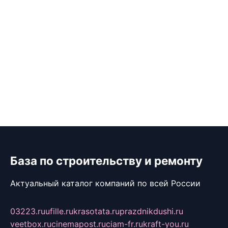
База по строительству и ремонту
Актуальный каталог компаний по всей России
03223.ru
ufille.ru
krasotata.ru
prazdnikdushi.ru
veetbox.ru
cinemapost.ru
ciam-fr.ru
kraft-you.ru