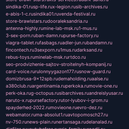
sindika-01.ru
sp-life.ru
x-legion.ru
sib-archives.ru
e-abis-1-c.ru
sindika01.ru
venda-festival.ru
store-brawlstars.ru
dooraleksandria.ru
antenna-highly.ru
mine-lab-msk.ru
1-mus.ru
3-sex-porn.ru
ban-damn.ru
purse-factory.ru
viagra-tablet.ru
fasbags.ru
adler-jun.ru
bandamn.ru
fincontech.ru
3sexporn.ru
1mus.ru
darksand.ru
rebus-toys.ru
minelab-msk.ru
rtdco.ru
seo-prodvizhenie-sajtov-stroitelnyh-kompanij.ru
card-voice.ru
rulonnyygazon177.ru
snow-guard.ru
domizbrusa-9x12spb.ru
demaholding.ru
aalse.ru
a380club.ru
argentinamia.ru
perkoka.ru
movie-one.ru
perk-oka.ru
g-octopus.ru
sibarchives.ru
andreislyusar.ru
naruto-x.ru
pursefactory.ru
tor-lyubov-i-grom.ru
spayderhed-2022.ru
movieone.ru
evro-dez.ru
webamator.ru
ma-absolut1.ru
avtopomosch27.ru
nv-750.ru
news-plain.ru
nertansaga.ru
delanalad.ru