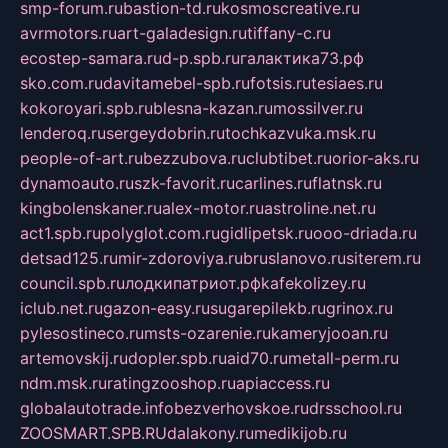
smp-forum.ru
bastion-td.ru
kosmoscreative.ru
avrmotors.ru
art-galadesign.ru
tiffany-c.ru
ecostep-samara.ru
d-p.spb.ru
галактика73.рф
sko.com.ru
davitamebel-spb.ru
fotsis.ru
tesiaes.ru
kokoroyari.spb.ru
blesna-kazan.ru
mossilver.ru
lenderoq.ru
sergeydobrin.ru
tochkazvuka.msk.ru
people-of-art.ru
bezzubova.ru
clubtibet.ru
orior-aks.ru
dynamoauto.ru
szk-favorit.ru
carlines.ru
flatnsk.ru
kingbolenskaner.ru
alex-motor.ru
astroline.net.ru
act1.spb.ru
polyglot.com.ru
gidlipetsk.ru
ooo-driada.ru
detsad125.ru
mir-zdoroviya.ru
bruslanovo.ru
siterem.ru
council.spb.ru
лодкипатриот.рф
kafekolizey.ru
iclub.net.ru
gazon-easy.ru
sugarepilekb.ru
grinox.ru
pylesostineco.ru
msts-ozarenie.ru
kameryjooan.ru
artemovskij.ru
dopler.spb.ru
aid70.ru
metall-perm.ru
ndm.msk.ru
ratingzooshop.ru
apiaccess.ru
globalautotrade.info
bezverhovskoe.ru
drsschool.ru
ZOOSMART.SPB.RU
dalakony.ru
medikijob.ru