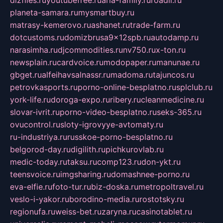
dizfiles.ru
youtubefree.ru
aria-family.ru
roadli.ru
planeta-samara.ru
mysmartbuy.ru
matrasy-kemerovo.ru
ashanet.ru
trade-farm.ru
dotcustoms.ru
domizbrusa9x12spb.ru
autodamp.ru
narasimha.ru
djcommodities.ru
nv750.ru
x-ton.ru
newsplain.ru
cardvoice.ru
modopaper.ru
manunae.ru
gbget.ru
alfeihavsalnassr.ru
madoma.ru
tajuncos.ru
petrovkasports.ru
porno-online-besplatno.ru
splclub.ru
york-life.ru
doroga-expo.ru
ribery.ru
cleanmedicine.ru
slovar-ivrit.ru
porno-video-besplatno.ru
seks-365.ru
ovucontrol.ru
sloty-igrovyye-avtomaty.ru
ru-industriya.ru
russkoe-porno-besplatno.ru
belgorod-day.ru
digilith.ru
pichkurovlab.ru
medic-today.ru
taksu.ru
comp123.ru
don-ykt.ru
teensvoice.ru
imgsharing.ru
domashnee-porno.ru
eva-elfie.ru
foto-tur.ru
biz-doska.ru
metropoltravel.ru
veslo-i-yakor.ru
borodino-media.ru
rostotsky.ru
regionufa.ru
weiss-bet.ru
zaryna.ru
casinotablet.ru