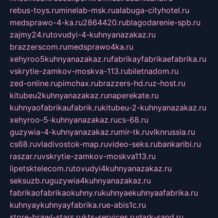
rebus-toys.ru
minelab-msk.ru
alabuga-cityhotel.ru
medsprawo-4-ka.ru
2864420.ru
blagodarenie-spb.ru
zajmy24.ru
tovudyi-4-kuhnyanazakaz.ru
brazzerscom.ru
medsprawo4ka.ru
xehyroo5kuhnyanazakaz.ru
fabrikayfabrikaefabrika.ru
vskrytie-zamkov-moskva-113.ru
biletnadom.ru
zed-online.ru
pimchax.ru
brazzers-hd.ru
z-host.ru
kitubeu2kuhnyanazakaz.ru
naperekate.ru
kuhnyaofabrikaufabrik.ru
kitubeu-2-kuhnyanazakaz.ru
xehyroo-5-kuhnyanazakaz.ru
cs-68.ru
guzywia-4-kuhnyanazakaz.ru
mir-tk.ru
vlknrussia.ru
cs68.ru
vladivostok-map.ru
video-seks.ru
bankaribi.ru
raszar.ru
vskrytie-zamkov-moskva113.ru
lipetsktelecom.ru
tovudyi4kuhnyanazakaz.ru
seksuzb.ru
guzywia4kuhnyanazakaz.ru
fabrikaofabrikaokuhny.ru
kuhnyaekuhnyaafabrika.ru
kuhnyaykuhnyayfabrika.ru
e-abis1c.ru
store-brawl-stars.ru
kts-services.ru
dark-sand.ru