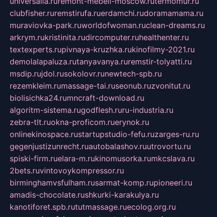
universalia.ru
remont-mebeli-moscow.ru
termomur.ru
clubfisher.ru
remstirufa.ru
erdamchi.ru
doramamama.ru
muraviovka-park.ru
worldofwoman.ru
clean-dreams.ru
arkrym.ru
kristinita.ru
dircomputer.ru
healthenter.ru
textexperts.ru
pivnaya-kruzhka.ru
kinofilmy-2021.ru
demolalapaluza.ru
tanyavanya.ru
remstir-tolyatti.ru
msdip.ru
jdol.ru
sokolovr.ru
newtech-spb.ru
rezemkleim.ru
massage-tai.ru
seonub.ru
zvonitut.ru
biolisichka24.ru
mncraft-download.ru
algoritm-sistema.ru
godflesh.ru
ru-industria.ru
zebra-tlt.ru
okna-proficom.ru
erynok.ru
onlinekinospace.ru
startupstudio-fefu.ru
zarges-ru.ru
gegenjustizunrecht.ru
autobalashov.ru
utrovortu.ru
spiski-firm.ru
elara-m.ru
kinomusorka.ru
mkcslava.ru
2bets.ru
vintovoykompressor.ru
birminghamvsfulham.ru
sarmat-komp.ru
pioneeri.ru
amadis-chocolate.ru
shkurki-karakulya.ru
kanotiforet.spb.ru
tutmassage.ru
ecolog.org.ru