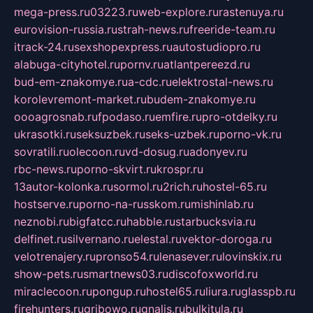
mega-press.ru
03223.ru
web-explore.ru
rastenuya.ru
eurovision-russia.ru
strah-news.ru
freeride-team.ru
itrack-24.ru
sexshopexpress.ru
autostudiopro.ru
alabuga-cityhotel.ru
pornv.ru
atlantpereezd.ru
bud-em-znakomye.ru
a-cdc.ru
elektrostal-news.ru
korolevremont-market.ru
budem-znakomye.ru
oooagrosnab.ru
fpodaso.ru
emfire.ru
pro-otdelky.ru
ukrasotki.ru
seksuzbek.ru
seks-uzbek.ru
porno-vk.ru
sovratili.ru
olecoon.ru
vd-dosug.ru
adonyev.ru
rbc-news.ru
porno-skvirt.ru
krospr.ru
13autor-kolonka.ru
sormol.ru
2rich.ru
hostel-65.ru
hostserve.ru
porno-na-russkom.ru
mishinlab.ru
neznobi.ru
bigfatcc.ru
habble.ru
starbucksvia.ru
delfinet.ru
silvernano.ru
elestal.ru
vektor-doroga.ru
velotrenajery.ru
pronso54.ru
lenasever.ru
lovinskix.ru
show-pets.ru
smartnews03.ru
discofoxworld.ru
miraclecoon.ru
pongup.ru
hostel65.ru
liura.ru
glasspb.ru
firehunters.ru
gribowo.ru
gnalis.ru
bulkitula.ru