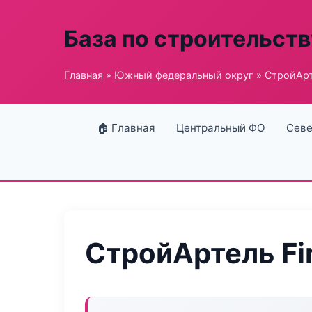
База по строительств
Главная
»
Южный федеральный округ
» СтройАрт
🏠 Главная
Центральный ФО
Севе
СтройАртель Fi