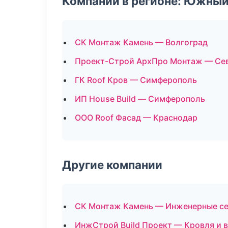
Компании в регионе: Южный
СК Монтаж Камень — Волгоград
Проект-Строй АрхПро Монтаж — Се
ГК Roof Кров — Симферополь
ИП House Build — Симферополь
ООО Roof Фасад — Краснодар
Другие компании
СК Монтаж Камень — Инженерные се
ИнжСтрой Build Проект — Кровля и 