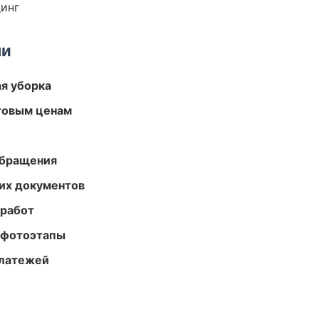
динг
ми
ая уборка
птовым ценам
обращения
их документов
 работ
 фотоэтапы
платежей