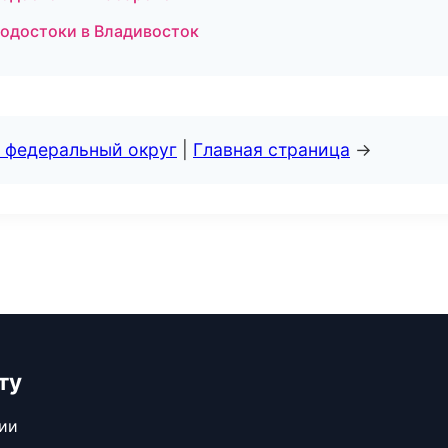
одостоки в Владивосток
 федеральный округ
|
Главная страница
→
ту
сии