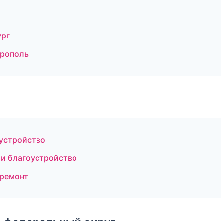
ург
врополь
оустройство
 и благоустройство
 ремонт