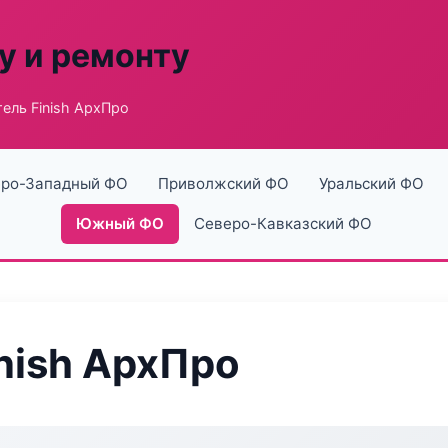
у и ремонту
ель Finish АрхПро
ро-Западный ФО
Приволжский ФО
Уральский ФО
Южный ФО
Северо-Кавказский ФО
nish АрхПро