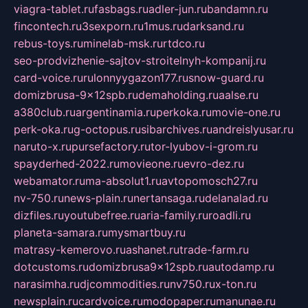
viagra-tablet.ru
fasbags.ru
adler-jun.ru
bandamn.ru
fincontech.ru
3sexporn.ru
1mus.ru
darksand.ru
rebus-toys.ru
minelab-msk.ru
rtdco.ru
seo-prodvizhenie-sajtov-stroitelnyh-kompanij.ru
card-voice.ru
rulonnyygazon177.ru
snow-guard.ru
domizbrusa-9x12spb.ru
demaholding.ru
aalse.ru
a380club.ru
argentinamia.ru
perkoka.ru
movie-one.ru
perk-oka.ru
g-octopus.ru
sibarchives.ru
andreislyusar.ru
naruto-x.ru
pursefactory.ru
tor-lyubov-i-grom.ru
spayderhed-2022.ru
movieone.ru
evro-dez.ru
webamator.ru
ma-absolut1.ru
avtopomosch27.ru
nv-750.ru
news-plain.ru
nertansaga.ru
delanalad.ru
dizfiles.ru
youtubefree.ru
aria-family.ru
roadli.ru
planeta-samara.ru
mysmartbuy.ru
matrasy-kemerovo.ru
ashanet.ru
trade-farm.ru
dotcustoms.ru
domizbrusa9x12spb.ru
autodamp.ru
narasimha.ru
djcommodities.ru
nv750.ru
x-ton.ru
newsplain.ru
cardvoice.ru
modopaper.ru
manunae.ru