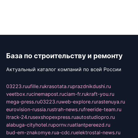
База по строительству и ремонту
Актуальный каталог компаний по всей России
03223.ru
ufille.ru
krasotata.ru
prazdnikdushi.ru
veetbox.ru
cinemapost.ru
ciam-fr.ru
kraft-you.ru
mega-press.ru
03223.ru
web-explore.ru
rastenuya.ru
eurovision-russia.ru
strah-news.ru
freeride-team.ru
itrack-24.ru
sexshopexpress.ru
autostudiopro.ru
alabuga-cityhotel.ru
pornv.ru
atlantpereezd.ru
bud-em-znakomye.ru
a-cdc.ru
elektrostal-news.ru