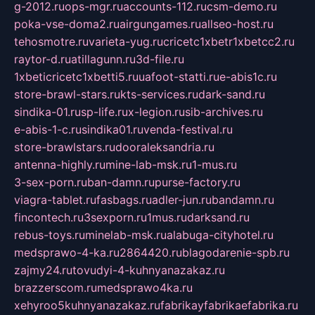
g-2012.ru
ops-mgr.ru
accounts-112.ru
csm-demo.ru
poka-vse-doma2.ru
airgungames.ru
allseo-host.ru
tehosmotre.ru
varieta-yug.ru
cricetc1xbetr1xbetcc2.ru
raytor-d.ru
atillagunn.ru
3d-file.ru
1xbeticricetc1xbetti5.ru
uafoot-statti.ru
e-abis1c.ru
store-brawl-stars.ru
kts-services.ru
dark-sand.ru
sindika-01.ru
sp-life.ru
x-legion.ru
sib-archives.ru
e-abis-1-c.ru
sindika01.ru
venda-festival.ru
store-brawlstars.ru
dooraleksandria.ru
antenna-highly.ru
mine-lab-msk.ru
1-mus.ru
3-sex-porn.ru
ban-damn.ru
purse-factory.ru
viagra-tablet.ru
fasbags.ru
adler-jun.ru
bandamn.ru
fincontech.ru
3sexporn.ru
1mus.ru
darksand.ru
rebus-toys.ru
minelab-msk.ru
alabuga-cityhotel.ru
medsprawo-4-ka.ru
2864420.ru
blagodarenie-spb.ru
zajmy24.ru
tovudyi-4-kuhnyanazakaz.ru
brazzerscom.ru
medsprawo4ka.ru
xehyroo5kuhnyanazakaz.ru
fabrikayfabrikaefabrika.ru