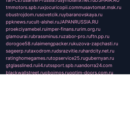
tmmotors.spb.ru
xjocuricopii.com
musavtomat.msk.ru
obustrojdom.ru
sovetcik.ru
ybaranovskaya.ru
ppknews.ru
cult-alshei.ru
JAPANRUSSIA.RU
proekciyamebel.ru
imper-finans.ru
rim.org.ru
glamourai.ru
brassminus.ru
zabor-pro.ru
ftn.pp.ru
dorogoe58.ru
laimengpacker.ru
kuzova-zapchasti.ru
sageerp.ru
taxodrom.ru
dsrazvitie.ru
hardcity.net.ru
ratinghomegames.ru
topservice25.ru
gubernyan.ru
gtglasslined.ru
ii4.ru
tssport.spb.ru
andorra24.com
blackwallstreet.ru
oboimos.ru
optim-doors.com.ru
ikuch.ru
nycr.org.ru
npa21.ru
vremya-ch.spb.ru
desert000.ru
ivtorgi.ru
ifiori.ru
catalog-statei.ru
dcv.org.ru
spetsmaster174.ru
ipkameryhiseeu.ru
dum26.ru
ruspol.spb.ru
fr-opendp.ru
kam-solnyshko.ru
cheyenne-arapaho.ru
sevzapmetal.spb.ru
ted-lapidus.spb.ru
parasite-eliminator.ru
sigma-complete.ru
modernworld.ru
dama-moda.ru