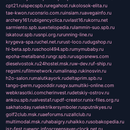
cpt21.ru
ispecspb.ru
regahost.ru
kolosok-elita.ru
tae-kwon.ru
consrio.com.ru
insiam.ru
avegainfo.ru
archery161.ru
bigencyclica.ru
vlast16.ru
korru.net
sarmiento.spb.su
extelopedia.ru
lammin-suo.spb.ru
iskatour.spb.ru
snpi.org.ru
running-line.ru
krygeva-spa.ru
chel.net.ru
rust-loco.ru
dugshop.ru
hl-beta.spb.ru
school494.spb.ru
mymubaby.ru
epoha-metalband.ru
ngr.spb.ru
rusgosnews.com
dieselvostok.ru
24hostel.msk.ru
w-dev.ru
f-ship.ru
regsmi.ru
filmnetwork.ru
malinasp.ru
kinosvin.ru
h2o-salon.ru
malutkayork.ru
deltaprim.spb.ru
tango-perm.ru
gooddir.ru
sgv.su
multiki-online.com
webkrasotki.com
cherinvest.ru
detskiy-ostrov.ru
ankou.spb.ru
alvesta1.ru
pdf-creator.ru
nix-files.org.ru
sakhatoday.ru
elektrikersymboler.ru
sputnikyes.ru
golf2club.msk.ru
aeforums.ru
zallclub.ru
multimodal.msk.ru
habaigry.ru
haikko.ru
sobakopedia.ru
isz-fest.ru
ewnc.info
screensaver-clock.net.ru