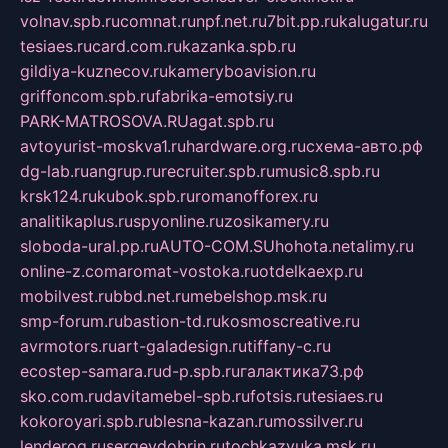
volnav.spb.ru
comnat.ru
npf.net.ru
7bit.pp.ru
kalugatur.ru
tesiaes.ru
card.com.ru
kazanka.spb.ru
gildiya-kuznecov.ru
kameryboavision.ru
griffoncom.spb.ru
fabrika-emotsiy.ru
PARK-MATROSOVA.RU
agat.spb.ru
avtoyurist-moskva1.ru
hardware.org.ru
схема-авто.рф
dg-lab.ru
angrup.ru
recruiter.spb.ru
music8.spb.ru
krsk124.ru
kubok.spb.ru
romanofforex.ru
analitikaplus.ru
spyonline.ru
zosikamery.ru
sloboda-ural.pp.ru
AUTO-COM.SU
hohota.net
alimy.ru
online-z.com
aromat-vostoka.ru
otdelkaexp.ru
mobilvest.ru
bbd.net.ru
mebelshop.msk.ru
smp-forum.ru
bastion-td.ru
kosmoscreative.ru
avrmotors.ru
art-galadesign.ru
tiffany-c.ru
ecostep-samara.ru
d-p.spb.ru
галактика73.рф
sko.com.ru
davitamebel-spb.ru
fotsis.ru
tesiaes.ru
kokoroyari.spb.ru
blesna-kazan.ru
mossilver.ru
lenderoq.ru
sergeydobrin.ru
tochkazvuka.msk.ru