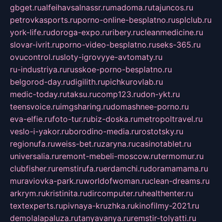
gbget.ru
alfeihavsalnassr.ru
madoma.ru
tajuncos.ru
petrovkasports.ru
porno-online-besplatno.ru
splclub.ru
york-life.ru
doroga-expo.ru
ribery.ru
cleanmedicine.ru
slovar-ivrit.ru
porno-video-besplatno.ru
seks-365.ru
ovucontrol.ru
sloty-igrovyye-avtomaty.ru
ru-industriya.ru
russkoe-porno-besplatno.ru
belgorod-day.ru
digilith.ru
pichkurovlab.ru
medic-today.ru
taksu.ru
comp123.ru
don-ykt.ru
teensvoice.ru
imgsharing.ru
domashnee-porno.ru
eva-elfie.ru
foto-tur.ru
biz-doska.ru
metropoltravel.ru
veslo-i-yakor.ru
borodino-media.ru
rostotsky.ru
regionufa.ru
weiss-bet.ru
zaryna.ru
casinotablet.ru
universalia.ru
remont-mebeli-moscow.ru
termomur.ru
clubfisher.ru
remstirufa.ru
erdamchi.ru
doramamama.ru
muraviovka-park.ru
worldofwoman.ru
clean-dreams.ru
arkrym.ru
kristinita.ru
dircomputer.ru
healthenter.ru
textexperts.ru
pivnaya-kruzhka.ru
kinofilmy-2021.ru
demolalapaluza.ru
tanyavanya.ru
remstir-tolyatti.ru