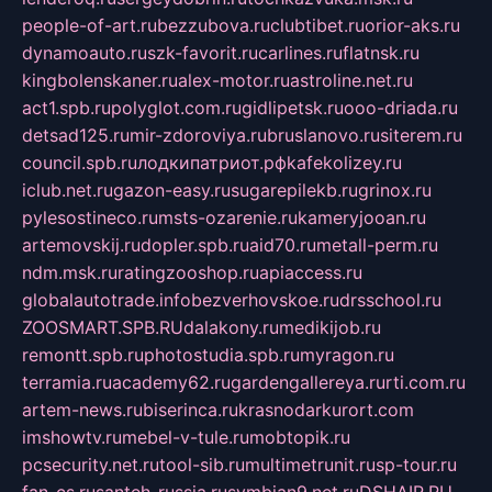
people-of-art.ru
bezzubova.ru
clubtibet.ru
orior-aks.ru
dynamoauto.ru
szk-favorit.ru
carlines.ru
flatnsk.ru
kingbolenskaner.ru
alex-motor.ru
astroline.net.ru
act1.spb.ru
polyglot.com.ru
gidlipetsk.ru
ooo-driada.ru
detsad125.ru
mir-zdoroviya.ru
bruslanovo.ru
siterem.ru
council.spb.ru
лодкипатриот.рф
kafekolizey.ru
iclub.net.ru
gazon-easy.ru
sugarepilekb.ru
grinox.ru
pylesostineco.ru
msts-ozarenie.ru
kameryjooan.ru
artemovskij.ru
dopler.spb.ru
aid70.ru
metall-perm.ru
ndm.msk.ru
ratingzooshop.ru
apiaccess.ru
globalautotrade.info
bezverhovskoe.ru
drsschool.ru
ZOOSMART.SPB.RU
dalakony.ru
medikijob.ru
remontt.spb.ru
photostudia.spb.ru
myragon.ru
terramia.ru
academy62.ru
gardengallereya.ru
rti.com.ru
artem-news.ru
biserinca.ru
krasnodarkurort.com
imshowtv.ru
mebel-v-tule.ru
mobtopik.ru
pcsecurity.net.ru
tool-sib.ru
multimetrunit.ru
sp-tour.ru
fan-cs.ru
santeh-russia.ru
symbian9.net.ru
DSHAIR.RU