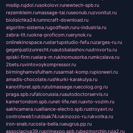
msdip.ru
jdol.ru
sokolovr.ru
newtech-spb.ru
rezemkleim.ru
massage-tai.ru
seonub.ru
zvonitut.ru
biolisichka24.ru
mncraft-download.ru
algoritm-sistema.ru
godflesh.ru
ru-industria.ru
zebra-tlt.ru
okna-proficom.ru
erynok.ru
onlinekinospace.ru
startupstudio-fefu.ru
zarges-ru.ru
gegenjustizunrecht.ru
autobalashov.ru
utrovortu.ru
spiski-firm.ru
elara-m.ru
kinomusorka.ru
mkcslava.ru
2bets.ru
vintovoykompressor.ru
birminghamvsfulham.ru
sarmat-komp.ru
pioneeri.ru
amadis-chocolate.ru
shkurki-karakulya.ru
kanotiforet.spb.ru
tutmassage.ru
ecolog.org.ru
praga.spb.ru
falcorussia.ru
autodoctorservis.ru
kamertondom.spb.ru
net-life.net.ru
avto-vozim.ru
sakhcamera.ru
alliance-electro.spb.ru
stroyavt.ru
controlweb1.ru
tdsak74.ru
kinzozo-ru.ru
kvotka.ru
iron-snab.ru
costa-bella.ru
eugrus.pp.ru
associaciya39.ru
primexpo.spb.ru
bezmorchin.ru
ia2.ru