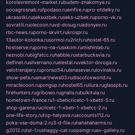
korolevremont-market.ru
budem-znakomye.ru
oooagrosnab.ru
fpodaso.ru
emfire.ru
pro-otdelky.ru
ukrasotki.ru
seksuzbek.ru
seks-uzbek.ru
porno-vk.ru
sovratili.ru
olecoon.ru
vd-dosug.ru
adonyev.ru
rbc-news.ru
porno-skvirt.ru
krospr.ru
13autor-kolonka.ru
sormol.ru
2rich.ru
hostel-65.ru
hostserve.ru
porno-na-russkom.ru
mishinlab.ru
neznobi.ru
bigfatcc.ru
habble.ru
starbucksvia.ru
delfinet.ru
silvernano.ru
elestal.ru
vektor-doroga.ru
velotrenajery.ru
pronso54.ru
lenasever.ru
lovinskix.ru
show-pets.ru
smartnews03.ru
discofoxworld.ru
miraclecoon.ru
pongup.ru
hostel65.ru
liura.ru
glasspb.ru
firehunters.ru
gribowo.ru
gnalis.ru
bulkitula.ru
hometown-france.ru
1-xbeticricetc-1-xbetti-5.ru
shop-garena.ru
cricetc-1-xbetr-1-xbetcc-2.ru
one-life-story.ru
top-halyava.ru
accounts112.ru
poka-vse-doma-2.ru
3-d-file.ru
hahahaharms.ru
g2012.ru
tst-1.ru
shaggy-cat.ru
opsmgr.ru
ev-gallery.ru