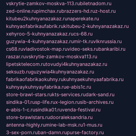
vskrytie-zamkov-moskva-113.ru
biletnadom.ru
zed-online.ru
pimchax.ru
brazzers-hd.ru
z-host.ru
kitubeu2kuhnyanazakaz.ru
naperekate.ru
kuhnyaofabrikaufabrik.ru
kitubeu-2-kuhnyanazakaz.ru
xehyroo-5-kuhnyanazakaz.ru
cs-68.ru
guzywia-4-kuhnyanazakaz.ru
mir-tk.ru
vlknrussia.ru
cs68.ru
vladivostok-map.ru
video-seks.ru
bankaribi.ru
raszar.ru
vskrytie-zamkov-moskva113.ru
lipetsktelecom.ru
tovudyi4kuhnyanazakaz.ru
seksuzb.ru
guzywia4kuhnyanazakaz.ru
fabrikaofabrikaokuhny.ru
kuhnyaekuhnyaafabrika.ru
kuhnyaykuhnyayfabrika.ru
e-abis1c.ru
store-brawl-stars.ru
kts-services.ru
dark-sand.ru
sindika-01.ru
sp-life.ru
x-legion.ru
sib-archives.ru
e-abis-1-c.ru
sindika01.ru
venda-festival.ru
store-brawlstars.ru
dooraleksandria.ru
antenna-highly.ru
mine-lab-msk.ru
1-mus.ru
3-sex-porn.ru
ban-damn.ru
purse-factory.ru