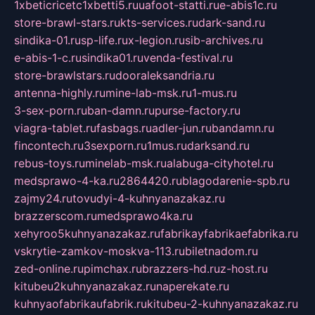
1xbeticricetc1xbetti5.ru
uafoot-statti.ru
e-abis1c.ru
store-brawl-stars.ru
kts-services.ru
dark-sand.ru
sindika-01.ru
sp-life.ru
x-legion.ru
sib-archives.ru
e-abis-1-c.ru
sindika01.ru
venda-festival.ru
store-brawlstars.ru
dooraleksandria.ru
antenna-highly.ru
mine-lab-msk.ru
1-mus.ru
3-sex-porn.ru
ban-damn.ru
purse-factory.ru
viagra-tablet.ru
fasbags.ru
adler-jun.ru
bandamn.ru
fincontech.ru
3sexporn.ru
1mus.ru
darksand.ru
rebus-toys.ru
minelab-msk.ru
alabuga-cityhotel.ru
medsprawo-4-ka.ru
2864420.ru
blagodarenie-spb.ru
zajmy24.ru
tovudyi-4-kuhnyanazakaz.ru
brazzerscom.ru
medsprawo4ka.ru
xehyroo5kuhnyanazakaz.ru
fabrikayfabrikaefabrika.ru
vskrytie-zamkov-moskva-113.ru
biletnadom.ru
zed-online.ru
pimchax.ru
brazzers-hd.ru
z-host.ru
kitubeu2kuhnyanazakaz.ru
naperekate.ru
kuhnyaofabrikaufabrik.ru
kitubeu-2-kuhnyanazakaz.ru