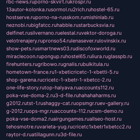
rbc-news.ru
porno-skvirt.ru
krospr.ru
13autor-kolonka.ru
sormol.ru
2rich.ru
hostel-65.ru
hostserve.ru
porno-na-russkom.ru
mishinlab.ru
neznobi.ru
bigfatcc.ru
habble.ru
starbucksvia.ru
delfinet.ru
silvernano.ru
elestal.ru
vektor-doroga.ru
velotrenajery.ru
pronso54.ru
lenasever.ru
lovinskix.ru
show-pets.ru
smartnews03.ru
discofoxworld.ru
miraclecoon.ru
pongup.ru
hostel65.ru
liura.ru
glasspb.ru
firehunters.ru
gribowo.ru
gnalis.ru
bulkitula.ru
hometown-france.ru
1-xbeticricetc-1-xbetti-5.ru
shop-garena.ru
cricetc-1-xbetr-1-xbetcc-2.ru
one-life-story.ru
top-halyava.ru
accounts112.ru
poka-vse-doma-2.ru
3-d-file.ru
hahahaharms.ru
g2012.ru
tst-1.ru
shaggy-cat.ru
opsmgr.ru
ev-gallery.ru
g-2012.ru
ops-mgr.ru
accounts-112.ru
csm-demo.ru
poka-vse-doma2.ru
airgungames.ru
allseo-host.ru
tehosmotre.ru
varieta-yug.ru
cricetc1xbetr1xbetcc2.ru
raytor-d.ru
atillagunn.ru
3d-file.ru