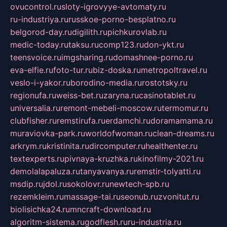
ovucontrol.ru
sloty-igrovyye-avtomaty.ru
ru-industriya.ru
russkoe-porno-besplatno.ru
belgorod-day.ru
digilith.ru
pichkurovlab.ru
medic-today.ru
taksu.ru
comp123.ru
don-ykt.ru
teensvoice.ru
imgsharing.ru
domashnee-porno.ru
eva-elfie.ru
foto-tur.ru
biz-doska.ru
metropoltravel.ru
veslo-i-yakor.ru
borodino-media.ru
rostotsky.ru
regionufa.ru
weiss-bet.ru
zaryna.ru
casinotablet.ru
universalia.ru
remont-mebeli-moscow.ru
termomur.ru
clubfisher.ru
remstirufa.ru
erdamchi.ru
doramamama.ru
muraviovka-park.ru
worldofwoman.ru
clean-dreams.ru
arkrym.ru
kristinita.ru
dircomputer.ru
healthenter.ru
textexperts.ru
pivnaya-kruzhka.ru
kinofilmy-2021.ru
demolalapaluza.ru
tanyavanya.ru
remstir-tolyatti.ru
msdip.ru
jdol.ru
sokolovr.ru
newtech-spb.ru
rezemkleim.ru
massage-tai.ru
seonub.ru
zvonitut.ru
biolisichka24.ru
mncraft-download.ru
algoritm-sistema.ru
godflesh.ru
ru-industria.ru