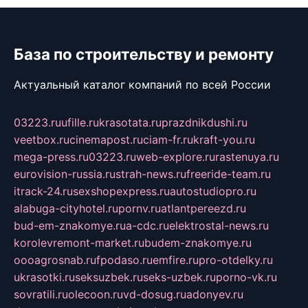
База по строительству и ремонту
Актуальный каталог компаний по всей России
03223.ru
ufille.ru
krasotata.ru
prazdnikdushi.ru
veetbox.ru
cinemapost.ru
ciam-fr.ru
kraft-you.ru
mega-press.ru
03223.ru
web-explore.ru
rastenuya.ru
eurovision-russia.ru
strah-news.ru
freeride-team.ru
itrack-24.ru
sexshopexpress.ru
autostudiopro.ru
alabuga-cityhotel.ru
pornv.ru
atlantpereezd.ru
bud-em-znakomye.ru
a-cdc.ru
elektrostal-news.ru
korolevremont-market.ru
budem-znakomye.ru
oooagrosnab.ru
fpodaso.ru
emfire.ru
pro-otdelky.ru
ukrasotki.ru
seksuzbek.ru
seks-uzbek.ru
porno-vk.ru
sovratili.ru
olecoon.ru
vd-dosug.ru
adonyev.ru