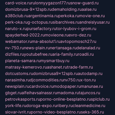
card-voice.ru
rulonnyygazon177.ru
snow-guard.ru
domizbrusa-9x12spb.ru
demaholding.ru
aalse.ru
a380club.ru
argentinamia.ru
perkoka.ru
movie-one.ru
perk-oka.ru
g-octopus.ru
sibarchives.ru
andreislyusar.ru
naruto-x.ru
pursefactory.ru
tor-lyubov-i-grom.ru
spayderhed-2022.ru
movieone.ru
evro-dez.ru
webamator.ru
ma-absolut1.ru
avtopomosch27.ru
nv-750.ru
news-plain.ru
nertansaga.ru
delanalad.ru
dizfiles.ru
youtubefree.ru
aria-family.ru
roadli.ru
planeta-samara.ru
mysmartbuy.ru
matrasy-kemerovo.ru
ashanet.ru
trade-farm.ru
dotcustoms.ru
domizbrusa9x12spb.ru
autodamp.ru
narasimha.ru
djcommodities.ru
nv750.ru
x-ton.ru
newsplain.ru
cardvoice.ru
modopaper.ru
manunae.ru
gbget.ru
alfeihavsalnassr.ru
madoma.ru
tajuncos.ru
petrovkasports.ru
porno-online-besplatno.ru
splclub.ru
york-life.ru
doroga-expo.ru
ribery.ru
cleanmedicine.ru
slovar-ivrit.ru
porno-video-besplatno.ru
seks-365.ru