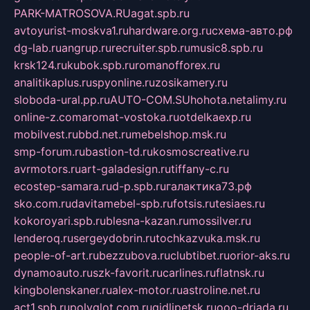
PARK-MATROSOVA.RU
agat.spb.ru
avtoyurist-moskva1.ru
hardware.org.ru
схема-авто.рф
dg-lab.ru
angrup.ru
recruiter.spb.ru
music8.spb.ru
krsk124.ru
kubok.spb.ru
romanofforex.ru
analitikaplus.ru
spyonline.ru
zosikamery.ru
sloboda-ural.pp.ru
AUTO-COM.SU
hohota.net
alimy.ru
online-z.com
aromat-vostoka.ru
otdelkaexp.ru
mobilvest.ru
bbd.net.ru
mebelshop.msk.ru
smp-forum.ru
bastion-td.ru
kosmoscreative.ru
avrmotors.ru
art-galadesign.ru
tiffany-c.ru
ecostep-samara.ru
d-p.spb.ru
галактика73.рф
sko.com.ru
davitamebel-spb.ru
fotsis.ru
tesiaes.ru
kokoroyari.spb.ru
blesna-kazan.ru
mossilver.ru
lenderoq.ru
sergeydobrin.ru
tochkazvuka.msk.ru
people-of-art.ru
bezzubova.ru
clubtibet.ru
orior-aks.ru
dynamoauto.ru
szk-favorit.ru
carlines.ru
flatnsk.ru
kingbolenskaner.ru
alex-motor.ru
astroline.net.ru
act1.spb.ru
polyglot.com.ru
gidlipetsk.ru
ooo-driada.ru