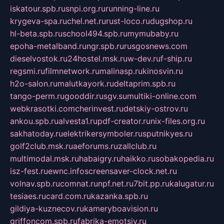
iskatour.spb.ru
snpi.org.ru
running-line.ru
krygeva-spa.ru
chel.net.ru
rust-loco.ru
dugshop.ru
hl-beta.spb.ru
school494.spb.ru
mymubaby.ru
epoha-metalband.ru
ngr.spb.ru
rusgosnews.com
dieselvostok.ru
24hostel.msk.ru
w-dev.ru
f-ship.ru
regsmi.ru
filmnetwork.ru
malinasp.ru
kinosvin.ru
h2o-salon.ru
malutkayork.ru
deltaprim.spb.ru
tango-perm.ru
gooddir.ru
sgv.su
multiki-online.com
webkrasotki.com
cherinvest.ru
detskiy-ostrov.ru
ankou.spb.ru
alvesta1.ru
pdf-creator.ru
nix-files.org.ru
sakhatoday.ru
elektrikersymboler.ru
sputnikyes.ru
golf2club.msk.ru
aeforums.ru
zallclub.ru
multimodal.msk.ru
habaigry.ru
haikko.ru
sobakopedia.ru
isz-fest.ru
ewnc.info
screensaver-clock.net.ru
volnav.spb.ru
comnat.ru
npf.net.ru
7bit.pp.ru
kalugatur.ru
tesiaes.ru
card.com.ru
kazanka.spb.ru
gildiya-kuznecov.ru
kameryboavision.ru
griffoncom.spb.ru
fabrika-emotsiy.ru