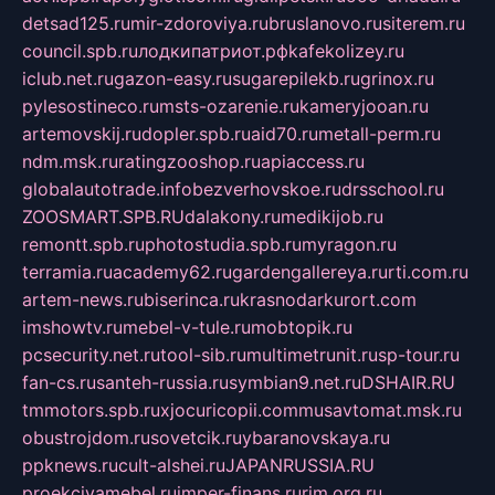
detsad125.ru
mir-zdoroviya.ru
bruslanovo.ru
siterem.ru
council.spb.ru
лодкипатриот.рф
kafekolizey.ru
iclub.net.ru
gazon-easy.ru
sugarepilekb.ru
grinox.ru
pylesostineco.ru
msts-ozarenie.ru
kameryjooan.ru
artemovskij.ru
dopler.spb.ru
aid70.ru
metall-perm.ru
ndm.msk.ru
ratingzooshop.ru
apiaccess.ru
globalautotrade.info
bezverhovskoe.ru
drsschool.ru
ZOOSMART.SPB.RU
dalakony.ru
medikijob.ru
remontt.spb.ru
photostudia.spb.ru
myragon.ru
terramia.ru
academy62.ru
gardengallereya.ru
rti.com.ru
artem-news.ru
biserinca.ru
krasnodarkurort.com
imshowtv.ru
mebel-v-tule.ru
mobtopik.ru
pcsecurity.net.ru
tool-sib.ru
multimetrunit.ru
sp-tour.ru
fan-cs.ru
santeh-russia.ru
symbian9.net.ru
DSHAIR.RU
tmmotors.spb.ru
xjocuricopii.com
musavtomat.msk.ru
obustrojdom.ru
sovetcik.ru
ybaranovskaya.ru
ppknews.ru
cult-alshei.ru
JAPANRUSSIA.RU
proekciyamebel.ru
imper-finans.ru
rim.org.ru