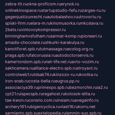
zebra-tlt.ru
okna-proficom.ru
erynok.ru
onlinekinospace.ru
startupstudio-fefu.ru
zarges-ru.ru
gegenjustizunrecht.ru
autobalashov.ru
utrovortu.ru
spiski-firm.ru
elara-m.ru
kinomusorka.ru
mkcslava.ru
2bets.ru
vintovoykompressor.ru
birminghamvsfulham.ru
sarmat-komp.ru
pioneeri.ru
amadis-chocolate.ru
shkurki-karakulya.ru
kanotiforet.spb.ru
tutmassage.ru
ecolog.org.ru
praga.spb.ru
falcorussia.ru
autodoctorservis.ru
kamertondom.spb.ru
net-life.net.ru
avto-vozim.ru
sakhcamera.ru
alliance-electro.spb.ru
stroyavt.ru
controlweb1.ru
tdsak74.ru
kinzozo-ru.ru
kvotka.ru
iron-snab.ru
costa-bella.ru
eugrus.pp.ru
associaciya39.ru
primexpo.spb.ru
bezmorchin.ru
ia2.ru
cpt21.ru
ispecspb.ru
regahost.ru
kolosok-elita.ru
tae-kwon.ru
consrio.com.ru
insiam.ru
avegainfo.ru
archery161.ru
bigencyclica.ru
vlast16.ru
korru.net
sarmiento.spb.su
extelopedia.ru
lammin-suo.spb.ru