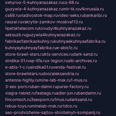
xehyroo-5-kuhnyanazakaz.ru
cs-68.ru
guzywia-4-kuhnyanazakaz.ru
mir-tk.ru
vlknrussia.ru
cs68.ru
vladivostok-map.ru
video-seks.ru
bankaribi.ru
raszar.ru
vskrytie-zamkov-moskva113.ru
lipetsktelecom.ru
tovudyi4kuhnyanazakaz.ru
seksuzb.ru
guzywia4kuhnyanazakaz.ru
fabrikaofabrikaokuhny.ru
kuhnyaekuhnyaafabrika.ru
kuhnyaykuhnyayfabrika.ru
e-abis1c.ru
store-brawl-stars.ru
kts-services.ru
dark-sand.ru
sindika-01.ru
sp-life.ru
x-legion.ru
sib-archives.ru
e-abis-1-c.ru
sindika01.ru
venda-festival.ru
store-brawlstars.ru
dooraleksandria.ru
antenna-highly.ru
mine-lab-msk.ru
1-mus.ru
3-sex-porn.ru
ban-damn.ru
purse-factory.ru
viagra-tablet.ru
fasbags.ru
adler-jun.ru
bandamn.ru
fincontech.ru
3sexporn.ru
1mus.ru
darksand.ru
rebus-toys.ru
minelab-msk.ru
rtdco.ru
seo-prodvizhenie-sajtov-stroitelnyh-kompanij.ru