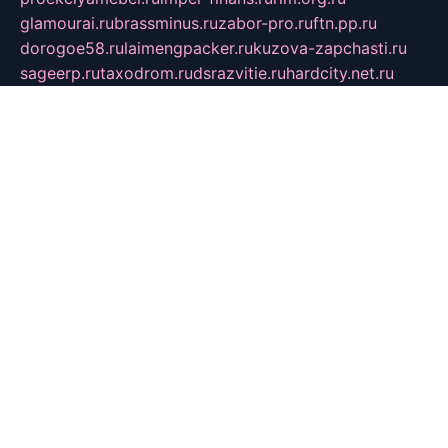
glamourai.ru
brassminus.ru
zabor-pro.ru
ftn.pp.ru
dorogoe58.ru
laimengpacker.ru
kuzova-zapchasti.ru
sageerp.ru
taxodrom.ru
dsrazvitie.ru
hardcity.net.ru
ratinghomegames.ru
topservice25.ru
gubernyan.ru
gtglasslined.ru
ii4.ru
tssport.spb.ru
andorra24.com
blackwallstreet.ru
oboimos.ru
optim-doors.com.ru
ikuch.ru
nycr.org.ru
npa21.ru
vremya-ch.spb.ru
desert000.ru
ivtorgi.ru
ifiori.ru
catalog-statei.ru
dcv.org.ru
spetsmaster174.ru
ipkameryhiseeu.ru
dum26.ru
ruspol.spb.ru
fr-opendp.ru
kam-solnyshko.ru
cheyenne-arapaho.ru
sevzapmetal.spb.ru
ted-lapidus.spb.ru
parasite-eliminator.ru
sigma-complete.ru
modernworld.ru
dama-moda.ru
eholot-group.ru
sk-nvkz.ru
DRONGOLD.RU
democratia2.ru
i-farmer.ru
mass-sport.org
jablonex.spb.ru
bookmess.ru
linkword.ru
refineua.com.ru
cs-spec.net.ru
altay-mebel.ru
DNK-THEATRE.RU
mechaniks.spb.ru
ipcamtechage.ru