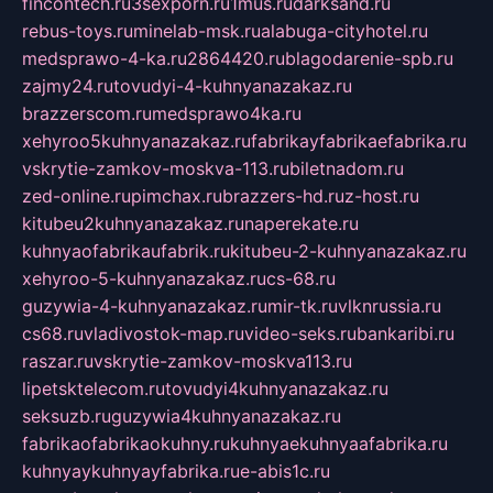
fincontech.ru
3sexporn.ru
1mus.ru
darksand.ru
rebus-toys.ru
minelab-msk.ru
alabuga-cityhotel.ru
medsprawo-4-ka.ru
2864420.ru
blagodarenie-spb.ru
zajmy24.ru
tovudyi-4-kuhnyanazakaz.ru
brazzerscom.ru
medsprawo4ka.ru
xehyroo5kuhnyanazakaz.ru
fabrikayfabrikaefabrika.ru
vskrytie-zamkov-moskva-113.ru
biletnadom.ru
zed-online.ru
pimchax.ru
brazzers-hd.ru
z-host.ru
kitubeu2kuhnyanazakaz.ru
naperekate.ru
kuhnyaofabrikaufabrik.ru
kitubeu-2-kuhnyanazakaz.ru
xehyroo-5-kuhnyanazakaz.ru
cs-68.ru
guzywia-4-kuhnyanazakaz.ru
mir-tk.ru
vlknrussia.ru
cs68.ru
vladivostok-map.ru
video-seks.ru
bankaribi.ru
raszar.ru
vskrytie-zamkov-moskva113.ru
lipetsktelecom.ru
tovudyi4kuhnyanazakaz.ru
seksuzb.ru
guzywia4kuhnyanazakaz.ru
fabrikaofabrikaokuhny.ru
kuhnyaekuhnyaafabrika.ru
kuhnyaykuhnyayfabrika.ru
e-abis1c.ru