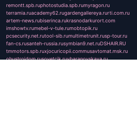
remontt.spb.ru
photostudia.spb.ru
myragon.ru
terramia.ru
academy62.ru
gardengallereya.ru
rti.com.ru
artem-news.ru
biserinca.ru
krasnodarkurort.com
imshowtv.ru
mebel-v-tule.ru
mobtopik.ru
pcsecurity.net.ru
tool-sib.ru
multimetrunit.ru
sp-tour.ru
fan-cs.ru
santeh-russia.ru
symbian9.net.ru
DSHAIR.RU
tmmotors.spb.ru
xjocuricopii.com
musavtomat.msk.ru
obustrojdom.ru
sovetcik.ru
ybaranovskaya.ru
ppknews.ru
cult-alshei.ru
JAPANRUSSIA.RU
proekciyamebel.ru
imper-finans.ru
rim.org.ru
glamourai.ru
brassminus.ru
zabor-pro.ru
ftn.pp.ru
dorogoe58.ru
laimengpacker.ru
kuzova-zapchasti.ru
sageerp.ru
taxodrom.ru
dsrazvitie.ru
hardcity.net.ru
ratinghomegames.ru
topservice25.ru
gubernyan.ru
gtglasslined.ru
ii4.ru
tssport.spb.ru
andorra24.com
blackwallstreet.ru
oboimos.ru
optim-doors.com.ru
ikuch.ru
nycr.org.ru
npa21.ru
vremya-ch.spb.ru
desert000.ru
ivtorgi.ru
ifiori.ru
catalog-statei.ru