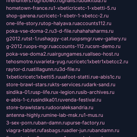
firehunters.ru
gribowo.ru
gnalis.ru
bulkitula.ru
hometown-france.ru
1-xbeticricetc-1-xbetti-5.ru
shop-garena.ru
cricetc-1-xbetr-1-xbetcc-2.ru
one-life-story.ru
top-halyava.ru
accounts112.ru
poka-vse-doma-2.ru
3-d-file.ru
hahahaharms.ru
g2012.ru
tst-1.ru
shaggy-cat.ru
opsmgr.ru
ev-gallery.ru
g-2012.ru
ops-mgr.ru
accounts-112.ru
csm-demo.ru
poka-vse-doma2.ru
airgungames.ru
allseo-host.ru
tehosmotre.ru
varieta-yug.ru
cricetc1xbetr1xbetcc2.ru
raytor-d.ru
atillagunn.ru
3d-file.ru
1xbeticricetc1xbetti5.ru
uafoot-statti.ru
e-abis1c.ru
store-brawl-stars.ru
kts-services.ru
dark-sand.ru
sindika-01.ru
sp-life.ru
x-legion.ru
sib-archives.ru
e-abis-1-c.ru
sindika01.ru
venda-festival.ru
store-brawlstars.ru
dooraleksandria.ru
antenna-highly.ru
mine-lab-msk.ru
1-mus.ru
3-sex-porn.ru
ban-damn.ru
purse-factory.ru
viagra-tablet.ru
fasbags.ru
adler-jun.ru
bandamn.ru