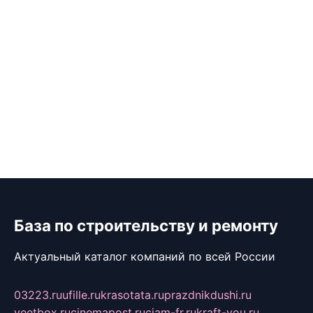
База по строительству и ремонту
Актуальный каталог компаний по всей России
03223.ru
ufille.ru
krasotata.ru
prazdnikdushi.ru
veetbox.ru
cinemapost.ru
ciam-fr.ru
kraft-you.ru