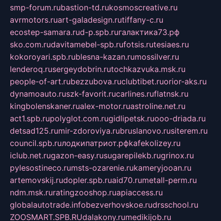
smp-forum.ru
bastion-td.ru
kosmoscreative.ru
avrmotors.ru
art-galadesign.ru
tiffany-c.ru
ecostep-samara.ru
d-p.spb.ru
галактика73.рф
sko.com.ru
davitamebel-spb.ru
fotsis.ru
tesiaes.ru
kokoroyari.spb.ru
blesna-kazan.ru
mossilver.ru
lenderoq.ru
sergeydobrin.ru
tochkazvuka.msk.ru
people-of-art.ru
bezzubova.ru
clubtibet.ru
orior-aks.ru
dynamoauto.ru
szk-favorit.ru
carlines.ru
flatnsk.ru
kingbolenskaner.ru
alex-motor.ru
astroline.net.ru
act1.spb.ru
polyglot.com.ru
gidlipetsk.ru
ooo-driada.ru
detsad125.ru
mir-zdoroviya.ru
bruslanovo.ru
siterem.ru
council.spb.ru
лодкипатриот.рф
kafekolizey.ru
iclub.net.ru
gazon-easy.ru
sugarepilekb.ru
grinox.ru
pylesostineco.ru
msts-ozarenie.ru
kameryjooan.ru
artemovskij.ru
dopler.spb.ru
aid70.ru
metall-perm.ru
ndm.msk.ru
ratingzooshop.ru
apiaccess.ru
globalautotrade.info
bezverhovskoe.ru
drsschool.ru
ZOOSMART.SPB.RU
dalakony.ru
medikijob.ru