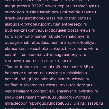
mega-press.ru
03223.ru
web-explore.ru
rastenuya.ru
eurovision-russia.ru
strah-news.ru
freeride-team.ru
itrack-24.ru
sexshopexpress.ru
autostudiopro.ru
alabuga-cityhotel.ru
pornv.ru
atlantpereezd.ru
bud-em-znakomye.ru
a-cdc.ru
elektrostal-news.ru
korolevremont-market.ru
budem-znakomye.ru
oooagrosnab.ru
fpodaso.ru
emfire.ru
pro-otdelky.ru
ukrasotki.ru
seksuzbek.ru
seks-uzbek.ru
porno-vk.ru
sovratili.ru
olecoon.ru
vd-dosug.ru
adonyev.ru
rbc-news.ru
porno-skvirt.ru
krospr.ru
13autor-kolonka.ru
sormol.ru
2rich.ru
hostel-65.ru
hostserve.ru
porno-na-russkom.ru
mishinlab.ru
neznobi.ru
bigfatcc.ru
habble.ru
starbucksvia.ru
delfinet.ru
silvernano.ru
elestal.ru
vektor-doroga.ru
velotrenajery.ru
pronso54.ru
lenasever.ru
lovinskix.ru
show-pets.ru
smartnews03.ru
discofoxworld.ru
miraclecoon.ru
pongup.ru
hostel65.ru
liura.ru
glasspb.ru