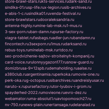
store-brawl-stars.ru
kts-services.ru
dark-sand.ru
sindika-01.ru
sp-life.ru
x-legion.ru
sib-archives.ru
e-abis-1-c.ru
sindika01.ru
venda-festival.ru
store-brawlstars.ru
dooraleksandria.ru
antenna-highly.ru
mine-lab-msk.ru
1-mus.ru
3-sex-porn.ru
ban-damn.ru
purse-factory.ru
viagra-tablet.ru
fasbags.ru
adler-jun.ru
bandamn.ru
fincontech.ru
3sexporn.ru
1mus.ru
darksand.ru
rebus-toys.ru
minelab-msk.ru
rtdco.ru
seo-prodvizhenie-sajtov-stroitelnyh-kompanij.ru
card-voice.ru
rulonnyygazon177.ru
snow-guard.ru
domizbrusa-9x12spb.ru
demaholding.ru
aalse.ru
a380club.ru
argentinamia.ru
perkoka.ru
movie-one.ru
perk-oka.ru
g-octopus.ru
sibarchives.ru
andreislyusar.ru
naruto-x.ru
pursefactory.ru
tor-lyubov-i-grom.ru
spayderhed-2022.ru
movieone.ru
evro-dez.ru
webamator.ru
ma-absolut1.ru
avtopomosch27.ru
nv-750.ru
news-plain.ru
nertansaga.ru
delanalad.ru