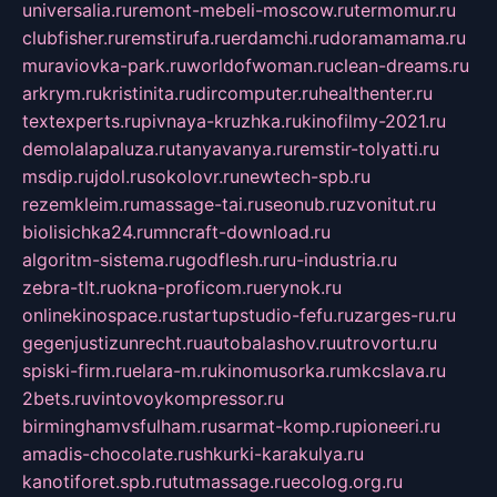
universalia.ru
remont-mebeli-moscow.ru
termomur.ru
clubfisher.ru
remstirufa.ru
erdamchi.ru
doramamama.ru
muraviovka-park.ru
worldofwoman.ru
clean-dreams.ru
arkrym.ru
kristinita.ru
dircomputer.ru
healthenter.ru
textexperts.ru
pivnaya-kruzhka.ru
kinofilmy-2021.ru
demolalapaluza.ru
tanyavanya.ru
remstir-tolyatti.ru
msdip.ru
jdol.ru
sokolovr.ru
newtech-spb.ru
rezemkleim.ru
massage-tai.ru
seonub.ru
zvonitut.ru
biolisichka24.ru
mncraft-download.ru
algoritm-sistema.ru
godflesh.ru
ru-industria.ru
zebra-tlt.ru
okna-proficom.ru
erynok.ru
onlinekinospace.ru
startupstudio-fefu.ru
zarges-ru.ru
gegenjustizunrecht.ru
autobalashov.ru
utrovortu.ru
spiski-firm.ru
elara-m.ru
kinomusorka.ru
mkcslava.ru
2bets.ru
vintovoykompressor.ru
birminghamvsfulham.ru
sarmat-komp.ru
pioneeri.ru
amadis-chocolate.ru
shkurki-karakulya.ru
kanotiforet.spb.ru
tutmassage.ru
ecolog.org.ru