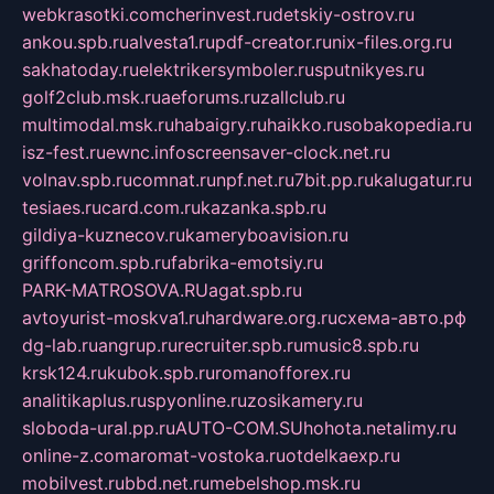
webkrasotki.com
cherinvest.ru
detskiy-ostrov.ru
ankou.spb.ru
alvesta1.ru
pdf-creator.ru
nix-files.org.ru
sakhatoday.ru
elektrikersymboler.ru
sputnikyes.ru
golf2club.msk.ru
aeforums.ru
zallclub.ru
multimodal.msk.ru
habaigry.ru
haikko.ru
sobakopedia.ru
isz-fest.ru
ewnc.info
screensaver-clock.net.ru
volnav.spb.ru
comnat.ru
npf.net.ru
7bit.pp.ru
kalugatur.ru
tesiaes.ru
card.com.ru
kazanka.spb.ru
gildiya-kuznecov.ru
kameryboavision.ru
griffoncom.spb.ru
fabrika-emotsiy.ru
PARK-MATROSOVA.RU
agat.spb.ru
avtoyurist-moskva1.ru
hardware.org.ru
схема-авто.рф
dg-lab.ru
angrup.ru
recruiter.spb.ru
music8.spb.ru
krsk124.ru
kubok.spb.ru
romanofforex.ru
analitikaplus.ru
spyonline.ru
zosikamery.ru
sloboda-ural.pp.ru
AUTO-COM.SU
hohota.net
alimy.ru
online-z.com
aromat-vostoka.ru
otdelkaexp.ru
mobilvest.ru
bbd.net.ru
mebelshop.msk.ru