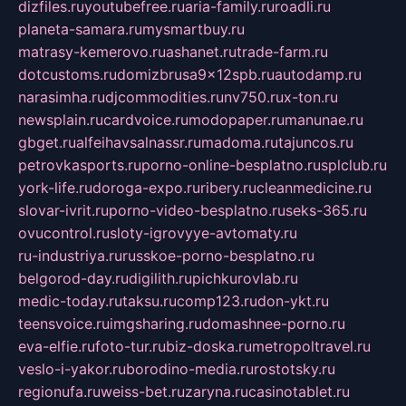
dizfiles.ru
youtubefree.ru
aria-family.ru
roadli.ru
planeta-samara.ru
mysmartbuy.ru
matrasy-kemerovo.ru
ashanet.ru
trade-farm.ru
dotcustoms.ru
domizbrusa9x12spb.ru
autodamp.ru
narasimha.ru
djcommodities.ru
nv750.ru
x-ton.ru
newsplain.ru
cardvoice.ru
modopaper.ru
manunae.ru
gbget.ru
alfeihavsalnassr.ru
madoma.ru
tajuncos.ru
petrovkasports.ru
porno-online-besplatno.ru
splclub.ru
york-life.ru
doroga-expo.ru
ribery.ru
cleanmedicine.ru
slovar-ivrit.ru
porno-video-besplatno.ru
seks-365.ru
ovucontrol.ru
sloty-igrovyye-avtomaty.ru
ru-industriya.ru
russkoe-porno-besplatno.ru
belgorod-day.ru
digilith.ru
pichkurovlab.ru
medic-today.ru
taksu.ru
comp123.ru
don-ykt.ru
teensvoice.ru
imgsharing.ru
domashnee-porno.ru
eva-elfie.ru
foto-tur.ru
biz-doska.ru
metropoltravel.ru
veslo-i-yakor.ru
borodino-media.ru
rostotsky.ru
regionufa.ru
weiss-bet.ru
zaryna.ru
casinotablet.ru