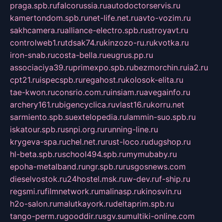
praga.spb.ru
falcorussia.ru
autodoctorservis.ru
kamertondom.spb.ru
net-life.net.ru
avto-vozim.ru
sakhcamera.ru
alliance-electro.spb.ru
stroyavt.ru
controlweb1.ru
tdsak74.ru
kinzozo-ru.ru
kvotka.ru
iron-snab.ru
costa-bella.ru
eugrus.pp.ru
associaciya39.ru
primexpo.spb.ru
bezmorchin.ru
ia2.ru
cpt21.ru
ispecspb.ru
regahost.ru
kolosok-elita.ru
tae-kwon.ru
consrio.com.ru
insiam.ru
avegainfo.ru
archery161.ru
bigencyclica.ru
vlast16.ru
korru.net
sarmiento.spb.su
extelopedia.ru
lammin-suo.spb.ru
iskatour.spb.ru
snpi.org.ru
running-line.ru
krygeva-spa.ru
chel.net.ru
rust-loco.ru
dugshop.ru
hl-beta.spb.ru
school494.spb.ru
mymubaby.ru
epoha-metalband.ru
ngr.spb.ru
rusgosnews.com
dieselvostok.ru
24hostel.msk.ru
w-dev.ru
f-ship.ru
regsmi.ru
filmnetwork.ru
malinasp.ru
kinosvin.ru
h2o-salon.ru
malutkayork.ru
deltaprim.spb.ru
tango-perm.ru
gooddir.ru
sgv.su
multiki-online.com