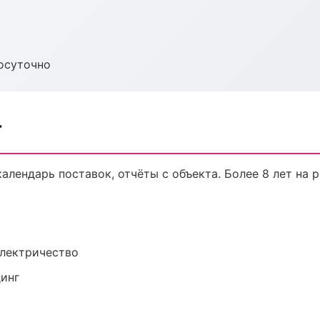
осуточно
т
календарь поставок, отчёты с объекта. Более 8 лет на 
электричество
динг