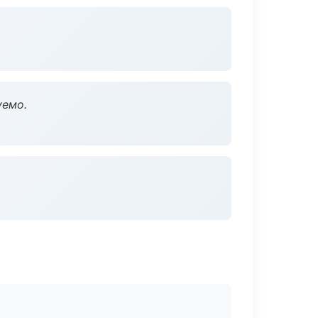
уемо.