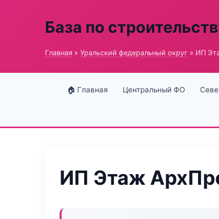
База по строительств
Главная
»
Уральский федеральный округ
» ИП Эт
🏠 Главная
Центральный ФО
Севе
ИП Этаж АрхПр