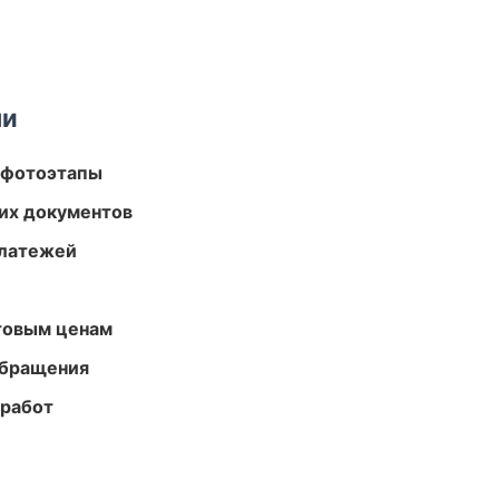
ми
 фотоэтапы
их документов
платежей
птовым ценам
обращения
 работ