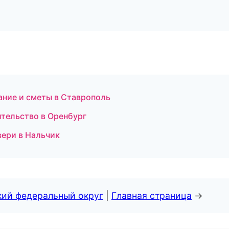
ние и сметы в Ставрополь
тельство в Оренбург
ери в Нальчик
кий федеральный округ
|
Главная страница
→