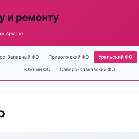
у и ремонту
аж АрхПро
ро-Западный ФО
Приволжский ФО
Уральский ФО
Южный ФО
Северо-Кавказский ФО
о