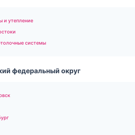
ы и утепление
остоки
отолочные системы
ский федеральный округ
овск
бург