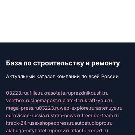
База по строительству и ремонту
Актуальный каталог компаний по всей России
03223.ru
ufille.ru
krasotata.ru
prazdnikdushi.ru
veetbox.ru
cinemapost.ru
ciam-fr.ru
kraft-you.ru
mega-press.ru
03223.ru
web-explore.ru
rastenuya.ru
eurovision-russia.ru
strah-news.ru
freeride-team.ru
itrack-24.ru
sexshopexpress.ru
autostudiopro.ru
alabuga-cityhotel.ru
pornv.ru
atlantpereezd.ru