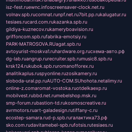
isz-fest.ru
ewnc.info
screensaver-clock.net.ru
volnav.spb.ru
comnat.ru
npf.net.ru
7bit.pp.ru
kalugatur.ru
tesiaes.ru
card.com.ru
kazanka.spb.ru
gildiya-kuznecov.ru
kameryboavision.ru
griffoncom.spb.ru
fabrika-emotsiy.ru
PARK-MATROSOVA.RU
agat.spb.ru
avtoyurist-moskva1.ru
hardware.org.ru
схема-авто.рф
dg-lab.ru
angrup.ru
recruiter.spb.ru
music8.spb.ru
krsk124.ru
kubok.spb.ru
romanofforex.ru
analitikaplus.ru
spyonline.ru
zosikamery.ru
sloboda-ural.pp.ru
AUTO-COM.SU
hohota.net
alimy.ru
online-z.com
aromat-vostoka.ru
otdelkaexp.ru
mobilvest.ru
bbd.net.ru
mebelshop.msk.ru
smp-forum.ru
bastion-td.ru
kosmoscreative.ru
avrmotors.ru
art-galadesign.ru
tiffany-c.ru
ecostep-samara.ru
d-p.spb.ru
галактика73.рф
sko.com.ru
davitamebel-spb.ru
fotsis.ru
tesiaes.ru