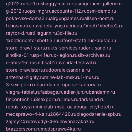
g2012.ru
tst-1.ru
shaggy-cat.ru
opsmgr.ru
ev-gallery.ru
g-2012.ru
ops-mgr.ru
accounts-112.ru
csm-demo.ru
poka-vse-doma2.ru
airgungames.ru
allseo-host.ru
tehosmotre.ru
varieta-yug.ru
cricetc1xbetr1xbetcc2.ru
raytor-d.ru
atillagunn.ru
3d-file.ru
1xbeticricetc1xbetti5.ru
uafoot-statti.ru
e-abis1c.ru
store-brawl-stars.ru
kts-services.ru
dark-sand.ru
sindika-01.ru
sp-life.ru
x-legion.ru
sib-archives.ru
e-abis-1-c.ru
sindika01.ru
venda-festival.ru
store-brawlstars.ru
dooraleksandria.ru
antenna-highly.ru
mine-lab-msk.ru
1-mus.ru
3-sex-porn.ru
ban-damn.ru
purse-factory.ru
viagra-tablet.ru
fasbags.ru
adler-jun.ru
bandamn.ru
fincontech.ru
3sexporn.ru
1mus.ru
darksand.ru
rebus-toys.ru
minelab-msk.ru
alabuga-cityhotel.ru
medsprawo-4-ka.ru
2864420.ru
blagodarenie-spb.ru
zajmy24.ru
tovudyi-4-kuhnyanazakaz.ru
brazzerscom.ru
medsprawo4ka.ru