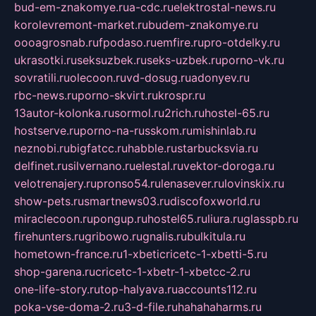
bud-em-znakomye.ru
a-cdc.ru
elektrostal-news.ru
korolevremont-market.ru
budem-znakomye.ru
oooagrosnab.ru
fpodaso.ru
emfire.ru
pro-otdelky.ru
ukrasotki.ru
seksuzbek.ru
seks-uzbek.ru
porno-vk.ru
sovratili.ru
olecoon.ru
vd-dosug.ru
adonyev.ru
rbc-news.ru
porno-skvirt.ru
krospr.ru
13autor-kolonka.ru
sormol.ru
2rich.ru
hostel-65.ru
hostserve.ru
porno-na-russkom.ru
mishinlab.ru
neznobi.ru
bigfatcc.ru
habble.ru
starbucksvia.ru
delfinet.ru
silvernano.ru
elestal.ru
vektor-doroga.ru
velotrenajery.ru
pronso54.ru
lenasever.ru
lovinskix.ru
show-pets.ru
smartnews03.ru
discofoxworld.ru
miraclecoon.ru
pongup.ru
hostel65.ru
liura.ru
glasspb.ru
firehunters.ru
gribowo.ru
gnalis.ru
bulkitula.ru
hometown-france.ru
1-xbeticricetc-1-xbetti-5.ru
shop-garena.ru
cricetc-1-xbetr-1-xbetcc-2.ru
one-life-story.ru
top-halyava.ru
accounts112.ru
poka-vse-doma-2.ru
3-d-file.ru
hahahaharms.ru