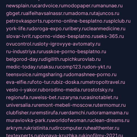
newsplain.ru
cardvoice.ru
modopaper.ru
manunae.ru
gbget.ru
alfeihavsalnassr.ru
madoma.ru
tajuncos.ru
petrovkasports.ru
porno-online-besplatno.ru
splclub.ru
york-life.ru
doroga-expo.ru
ribery.ru
cleanmedicine.ru
slovar-ivrit.ru
porno-video-besplatno.ru
seks-365.ru
ovucontrol.ru
sloty-igrovyye-avtomaty.ru
ru-industriya.ru
russkoe-porno-besplatno.ru
belgorod-day.ru
digilith.ru
pichkurovlab.ru
medic-today.ru
taksu.ru
comp123.ru
don-ykt.ru
teensvoice.ru
imgsharing.ru
domashnee-porno.ru
eva-elfie.ru
foto-tur.ru
biz-doska.ru
metropoltravel.ru
veslo-i-yakor.ru
borodino-media.ru
rostotsky.ru
regionufa.ru
weiss-bet.ru
zaryna.ru
casinotablet.ru
universalia.ru
remont-mebeli-moscow.ru
termomur.ru
clubfisher.ru
remstirufa.ru
erdamchi.ru
doramamama.ru
muraviovka-park.ru
worldofwoman.ru
clean-dreams.ru
arkrym.ru
kristinita.ru
dircomputer.ru
healthenter.ru
textexperts.ru
pivnaya-kruzhka.ru
kinofilmy-2021.ru