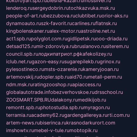
kokoroyari.spb.ru
blesna-kazan.ru
mossilver.ru
lenderoq.ru
sergeydobrin.ru
tochkazvuka.msk.ru
people-of-art.ru
bezzubova.ru
clubtibet.ru
orior-aks.ru
dynamoauto.ru
szk-favorit.ru
carlines.ru
flatnsk.ru
kingbolenskaner.ru
alex-motor.ru
astroline.net.ru
act1.spb.ru
polyglot.com.ru
gidlipetsk.ru
ooo-driada.ru
detsad125.ru
mir-zdoroviya.ru
bruslanovo.ru
siterem.ru
council.spb.ru
лодкипатриот.рф
kafekolizey.ru
iclub.net.ru
gazon-easy.ru
sugarepilekb.ru
grinox.ru
pylesostineco.ru
msts-ozarenie.ru
kameryjooan.ru
artemovskij.ru
dopler.spb.ru
aid70.ru
metall-perm.ru
ndm.msk.ru
ratingzooshop.ru
apiaccess.ru
globalautotrade.info
bezverhovskoe.ru
drsschool.ru
ZOOSMART.SPB.RU
dalakony.ru
medikijob.ru
remontt.spb.ru
photostudia.spb.ru
myragon.ru
terramia.ru
academy62.ru
gardengallereya.ru
rti.com.ru
artem-news.ru
biserinca.ru
krasnodarkurort.com
imshowtv.ru
mebel-v-tule.ru
mobtopik.ru