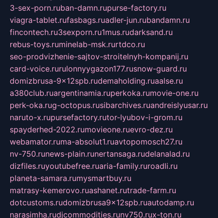
3-sex-porn.ru
ban-damn.ru
purse-factory.ru
viagra-tablet.ru
fasbags.ru
adler-jun.ru
bandamn.ru
fincontech.ru
3sexporn.ru
1mus.ru
darksand.ru
rebus-toys.ru
minelab-msk.ru
rtdco.ru
seo-prodvizhenie-sajtov-stroitelnyh-kompanij.ru
card-voice.ru
rulonnyygazon177.ru
snow-guard.ru
domizbrusa-9x12spb.ru
demaholding.ru
aalse.ru
a380club.ru
argentinamia.ru
perkoka.ru
movie-one.ru
perk-oka.ru
g-octopus.ru
sibarchives.ru
andreislyusar.ru
naruto-x.ru
pursefactory.ru
tor-lyubov-i-grom.ru
spayderhed-2022.ru
movieone.ru
evro-dez.ru
webamator.ru
ma-absolut1.ru
avtopomosch27.ru
nv-750.ru
news-plain.ru
nertansaga.ru
delanalad.ru
dizfiles.ru
youtubefree.ru
aria-family.ru
roadli.ru
planeta-samara.ru
mysmartbuy.ru
matrasy-kemerovo.ru
ashanet.ru
trade-farm.ru
dotcustoms.ru
domizbrusa9x12spb.ru
autodamp.ru
narasimha.ru
djcommodities.ru
nv750.ru
x-ton.ru