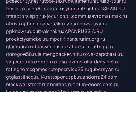
pcsecurity.net.ru
tool-sib.ru
multimetrunit.ru
sp-tour.ru
fan-cs.ru
santeh-russia.ru
symbian9.net.ru
DSHAIR.RU
tmmotors.spb.ru
xjocuricopii.com
musavtomat.msk.ru
obustrojdom.ru
sovetcik.ru
ybaranovskaya.ru
ppknews.ru
cult-alshei.ru
JAPANRUSSIA.RU
proekciyamebel.ru
imper-finans.ru
rim.org.ru
glamourai.ru
brassminus.ru
zabor-pro.ru
ftn.pp.ru
dorogoe58.ru
laimengpacker.ru
kuzova-zapchasti.ru
sageerp.ru
taxodrom.ru
dsrazvitie.ru
hardcity.net.ru
ratinghomegames.ru
topservice25.ru
gubernyan.ru
gtglasslined.ru
ii4.ru
tssport.spb.ru
andorra24.com
blackwallstreet.ru
oboimos.ru
optim-doors.com.ru
ikuch.ru
nycr.org.ru
npa21.ru
vremya-ch.spb.ru
desert000.ru
ivtorgi.ru
ifiori.ru
catalog-statei.ru
dcv.org.ru
spetsmaster174.ru
ipkameryhiseeu.ru
dum26.ru
ruspol.spb.ru
fr-opendp.ru
kam-solnyshko.ru
cheyenne-arapaho.ru
sevzapmetal.spb.ru
ted-lapidus.spb.ru
parasite-eliminator.ru