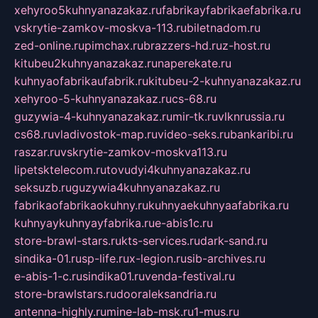
xehyroo5kuhnyanazakaz.ru
fabrikayfabrikaefabrika.ru
vskrytie-zamkov-moskva-113.ru
biletnadom.ru
zed-online.ru
pimchax.ru
brazzers-hd.ru
z-host.ru
kitubeu2kuhnyanazakaz.ru
naperekate.ru
kuhnyaofabrikaufabrik.ru
kitubeu-2-kuhnyanazakaz.ru
xehyroo-5-kuhnyanazakaz.ru
cs-68.ru
guzywia-4-kuhnyanazakaz.ru
mir-tk.ru
vlknrussia.ru
cs68.ru
vladivostok-map.ru
video-seks.ru
bankaribi.ru
raszar.ru
vskrytie-zamkov-moskva113.ru
lipetsktelecom.ru
tovudyi4kuhnyanazakaz.ru
seksuzb.ru
guzywia4kuhnyanazakaz.ru
fabrikaofabrikaokuhny.ru
kuhnyaekuhnyaafabrika.ru
kuhnyaykuhnyayfabrika.ru
e-abis1c.ru
store-brawl-stars.ru
kts-services.ru
dark-sand.ru
sindika-01.ru
sp-life.ru
x-legion.ru
sib-archives.ru
e-abis-1-c.ru
sindika01.ru
venda-festival.ru
store-brawlstars.ru
dooraleksandria.ru
antenna-highly.ru
mine-lab-msk.ru
1-mus.ru