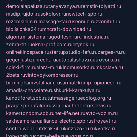
demolalapaluza.ru
tanyavanya.ru
remstir-tolyatti.ru
msdip.ru
jdol.ru
sokolovr.ru
newtech-spb.ru
rezemkleim.ru
massage-tai.ru
seonub.ru
zvonitut.ru
biolisichka24.ru
mncraft-download.ru
algoritm-sistema.ru
godflesh.ru
ru-industria.ru
zebra-tlt.ru
okna-proficom.ru
erynok.ru
onlinekinospace.ru
startupstudio-fefu.ru
zarges-ru.ru
gegenjustizunrecht.ru
autobalashov.ru
utrovortu.ru
spiski-firm.ru
elara-m.ru
kinomusorka.ru
mkcslava.ru
2bets.ru
vintovoykompressor.ru
birminghamvsfulham.ru
sarmat-komp.ru
pioneeri.ru
amadis-chocolate.ru
shkurki-karakulya.ru
kanotiforet.spb.ru
tutmassage.ru
ecolog.org.ru
praga.spb.ru
falcorussia.ru
autodoctorservis.ru
kamertondom.spb.ru
net-life.net.ru
avto-vozim.ru
sakhcamera.ru
alliance-electro.spb.ru
stroyavt.ru
controlweb1.ru
tdsak74.ru
kinzozo-ru.ru
kvotka.ru
iron-snab.ru
costa-bella.ru
eugrus.pp.ru