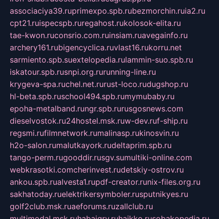
associaciya39.ru
primexpo.spb.ru
bezmorchin.ru
ia2.ru
cpt21.ru
ispecspb.ru
regahost.ru
kolosok-elita.ru
tae-kwon.ru
consrio.com.ru
insiam.ru
avegainfo.ru
archery161.ru
bigencyclica.ru
vlast16.ru
korru.net
sarmiento.spb.su
extelopedia.ru
lammin-suo.spb.ru
iskatour.spb.ru
snpi.org.ru
running-line.ru
krygeva-spa.ru
chel.net.ru
rust-loco.ru
dugshop.ru
hl-beta.spb.ru
school494.spb.ru
mymubaby.ru
epoha-metalband.ru
ngr.spb.ru
rusgosnews.com
dieselvostok.ru
24hostel.msk.ru
w-dev.ru
f-ship.ru
regsmi.ru
filmnetwork.ru
malinasp.ru
kinosvin.ru
h2o-salon.ru
malutkayork.ru
deltaprim.spb.ru
tango-perm.ru
gooddir.ru
sgv.su
multiki-online.com
webkrasotki.com
cherinvest.ru
detskiy-ostrov.ru
ankou.spb.ru
alvesta1.ru
pdf-creator.ru
nix-files.org.ru
sakhatoday.ru
elektrikersymboler.ru
sputnikyes.ru
golf2club.msk.ru
aeforums.ru
zallclub.ru
multimodal.msk.ru
habaigry.ru
haikko.ru
sobakopedia.ru