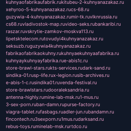
kuhnyaofabrikaufabrik.ru
kitubeu-2-kuhnyanazakaz.ru
xehyroo-5-kuhnyanazakaz.ru
cs-68.ru
guzywia-4-kuhnyanazakaz.ru
mir-tk.ru
vlknrussia.ru
cs68.ru
vladivostok-map.ru
video-seks.ru
bankaribi.ru
raszar.ru
vskrytie-zamkov-moskva113.ru
lipetsktelecom.ru
tovudyi4kuhnyanazakaz.ru
seksuzb.ru
guzywia4kuhnyanazakaz.ru
fabrikaofabrikaokuhny.ru
kuhnyaekuhnyaafabrika.ru
kuhnyaykuhnyayfabrika.ru
e-abis1c.ru
store-brawl-stars.ru
kts-services.ru
dark-sand.ru
sindika-01.ru
sp-life.ru
x-legion.ru
sib-archives.ru
e-abis-1-c.ru
sindika01.ru
venda-festival.ru
store-brawlstars.ru
dooraleksandria.ru
antenna-highly.ru
mine-lab-msk.ru
1-mus.ru
3-sex-porn.ru
ban-damn.ru
purse-factory.ru
viagra-tablet.ru
fasbags.ru
adler-jun.ru
bandamn.ru
fincontech.ru
3sexporn.ru
1mus.ru
darksand.ru
rebus-toys.ru
minelab-msk.ru
rtdco.ru