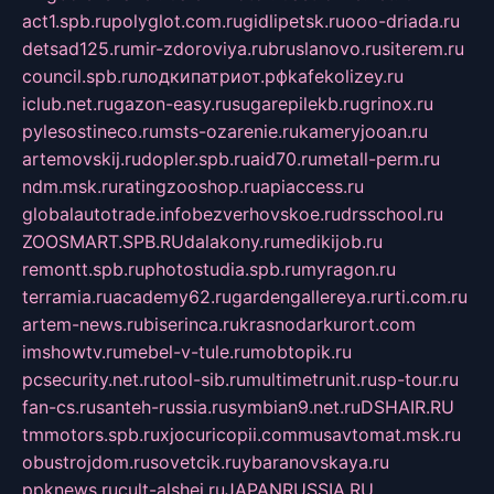
act1.spb.ru
polyglot.com.ru
gidlipetsk.ru
ooo-driada.ru
detsad125.ru
mir-zdoroviya.ru
bruslanovo.ru
siterem.ru
council.spb.ru
лодкипатриот.рф
kafekolizey.ru
iclub.net.ru
gazon-easy.ru
sugarepilekb.ru
grinox.ru
pylesostineco.ru
msts-ozarenie.ru
kameryjooan.ru
artemovskij.ru
dopler.spb.ru
aid70.ru
metall-perm.ru
ndm.msk.ru
ratingzooshop.ru
apiaccess.ru
globalautotrade.info
bezverhovskoe.ru
drsschool.ru
ZOOSMART.SPB.RU
dalakony.ru
medikijob.ru
remontt.spb.ru
photostudia.spb.ru
myragon.ru
terramia.ru
academy62.ru
gardengallereya.ru
rti.com.ru
artem-news.ru
biserinca.ru
krasnodarkurort.com
imshowtv.ru
mebel-v-tule.ru
mobtopik.ru
pcsecurity.net.ru
tool-sib.ru
multimetrunit.ru
sp-tour.ru
fan-cs.ru
santeh-russia.ru
symbian9.net.ru
DSHAIR.RU
tmmotors.spb.ru
xjocuricopii.com
musavtomat.msk.ru
obustrojdom.ru
sovetcik.ru
ybaranovskaya.ru
ppknews.ru
cult-alshei.ru
JAPANRUSSIA.RU