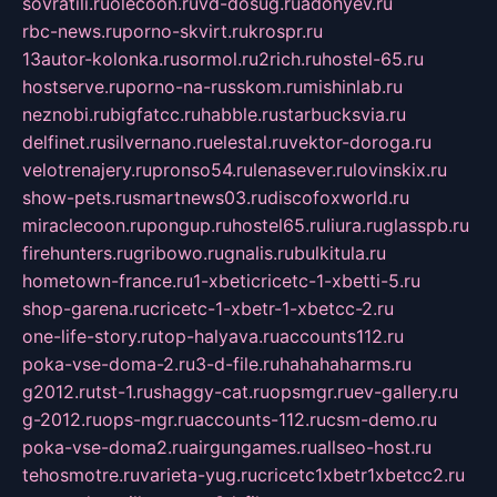
sovratili.ru
olecoon.ru
vd-dosug.ru
adonyev.ru
rbc-news.ru
porno-skvirt.ru
krospr.ru
13autor-kolonka.ru
sormol.ru
2rich.ru
hostel-65.ru
hostserve.ru
porno-na-russkom.ru
mishinlab.ru
neznobi.ru
bigfatcc.ru
habble.ru
starbucksvia.ru
delfinet.ru
silvernano.ru
elestal.ru
vektor-doroga.ru
velotrenajery.ru
pronso54.ru
lenasever.ru
lovinskix.ru
show-pets.ru
smartnews03.ru
discofoxworld.ru
miraclecoon.ru
pongup.ru
hostel65.ru
liura.ru
glasspb.ru
firehunters.ru
gribowo.ru
gnalis.ru
bulkitula.ru
hometown-france.ru
1-xbeticricetc-1-xbetti-5.ru
shop-garena.ru
cricetc-1-xbetr-1-xbetcc-2.ru
one-life-story.ru
top-halyava.ru
accounts112.ru
poka-vse-doma-2.ru
3-d-file.ru
hahahaharms.ru
g2012.ru
tst-1.ru
shaggy-cat.ru
opsmgr.ru
ev-gallery.ru
g-2012.ru
ops-mgr.ru
accounts-112.ru
csm-demo.ru
poka-vse-doma2.ru
airgungames.ru
allseo-host.ru
tehosmotre.ru
varieta-yug.ru
cricetc1xbetr1xbetcc2.ru