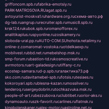
griffoncom.spb.ru
fabrika-emotsiy.ru
PARK-MATROSOVA.RU
agat.spb.ru
avtoyurist-moskva1.ru
hardware.org.ru
схема-авто.рф
dg-lab.ru
angrup.ru
recruiter.spb.ru
music8.spb.ru
krsk124.ru
kubok.spb.ru
romanofforex.ru
analitikaplus.ru
spyonline.ru
zosikamery.ru
sloboda-ural.pp.ru
AUTO-COM.SU
hohota.net
alimy.ru
online-z.com
aromat-vostoka.ru
otdelkaexp.ru
mobilvest.ru
bbd.net.ru
mebelshop.msk.ru
smp-forum.ru
bastion-td.ru
kosmoscreative.ru
avrmotors.ru
art-galadesign.ru
tiffany-c.ru
ecostep-samara.ru
d-p.spb.ru
галактика73.рф
sko.com.ru
davitamebel-spb.ru
fotsis.ru
tesiaes.ru
kokoroyari.spb.ru
blesna-kazan.ru
mossilver.ru
lenderoq.ru
sergeydobrin.ru
tochkazvuka.msk.ru
people-of-art.ru
bezzubova.ru
clubtibet.ru
orior-aks.ru
dynamoauto.ru
szk-favorit.ru
carlines.ru
flatnsk.ru
kingbolenskaner.ru
alex-motor.ru
astroline.net.ru