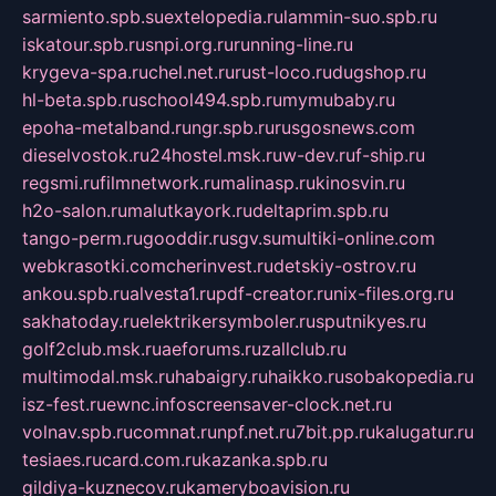
sarmiento.spb.su
extelopedia.ru
lammin-suo.spb.ru
iskatour.spb.ru
snpi.org.ru
running-line.ru
krygeva-spa.ru
chel.net.ru
rust-loco.ru
dugshop.ru
hl-beta.spb.ru
school494.spb.ru
mymubaby.ru
epoha-metalband.ru
ngr.spb.ru
rusgosnews.com
dieselvostok.ru
24hostel.msk.ru
w-dev.ru
f-ship.ru
regsmi.ru
filmnetwork.ru
malinasp.ru
kinosvin.ru
h2o-salon.ru
malutkayork.ru
deltaprim.spb.ru
tango-perm.ru
gooddir.ru
sgv.su
multiki-online.com
webkrasotki.com
cherinvest.ru
detskiy-ostrov.ru
ankou.spb.ru
alvesta1.ru
pdf-creator.ru
nix-files.org.ru
sakhatoday.ru
elektrikersymboler.ru
sputnikyes.ru
golf2club.msk.ru
aeforums.ru
zallclub.ru
multimodal.msk.ru
habaigry.ru
haikko.ru
sobakopedia.ru
isz-fest.ru
ewnc.info
screensaver-clock.net.ru
volnav.spb.ru
comnat.ru
npf.net.ru
7bit.pp.ru
kalugatur.ru
tesiaes.ru
card.com.ru
kazanka.spb.ru
gildiya-kuznecov.ru
kameryboavision.ru