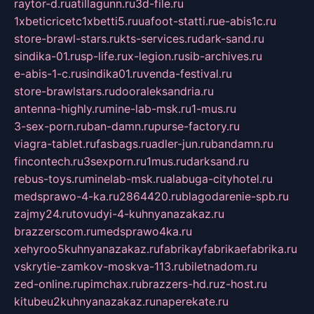
raytor-d.ru
atillagunn.ru
3d-file.ru
1xbeticricetc1xbetti5.ru
uafoot-statti.ru
e-abis1c.ru
store-brawl-stars.ru
kts-services.ru
dark-sand.ru
sindika-01.ru
sp-life.ru
x-legion.ru
sib-archives.ru
e-abis-1-c.ru
sindika01.ru
venda-festival.ru
store-brawlstars.ru
dooraleksandria.ru
antenna-highly.ru
mine-lab-msk.ru
1-mus.ru
3-sex-porn.ru
ban-damn.ru
purse-factory.ru
viagra-tablet.ru
fasbags.ru
adler-jun.ru
bandamn.ru
fincontech.ru
3sexporn.ru
1mus.ru
darksand.ru
rebus-toys.ru
minelab-msk.ru
alabuga-cityhotel.ru
medsprawo-4-ka.ru
2864420.ru
blagodarenie-spb.ru
zajmy24.ru
tovudyi-4-kuhnyanazakaz.ru
brazzerscom.ru
medsprawo4ka.ru
xehyroo5kuhnyanazakaz.ru
fabrikayfabrikaefabrika.ru
vskrytie-zamkov-moskva-113.ru
biletnadom.ru
zed-online.ru
pimchax.ru
brazzers-hd.ru
z-host.ru
kitubeu2kuhnyanazakaz.ru
naperekate.ru