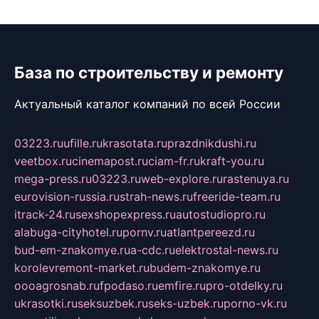
База по строительству и ремонту
Актуальный каталог компаний по всей России
03223.ru
ufille.ru
krasotata.ru
prazdnikdushi.ru
veetbox.ru
cinemapost.ru
ciam-fr.ru
kraft-you.ru
mega-press.ru
03223.ru
web-explore.ru
rastenuya.ru
eurovision-russia.ru
strah-news.ru
freeride-team.ru
itrack-24.ru
sexshopexpress.ru
autostudiopro.ru
alabuga-cityhotel.ru
pornv.ru
atlantpereezd.ru
bud-em-znakomye.ru
a-cdc.ru
elektrostal-news.ru
korolevremont-market.ru
budem-znakomye.ru
oooagrosnab.ru
fpodaso.ru
emfire.ru
pro-otdelky.ru
ukrasotki.ru
seksuzbek.ru
seks-uzbek.ru
porno-vk.ru