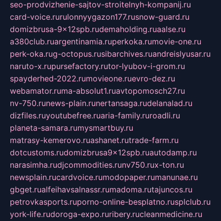
seo-prodvizhenie-sajtov-stroitelnyh-kompanij.ru
card-voice.ru
rulonnyygazon177.ru
snow-guard.ru
domizbrusa-9x12spb.ru
demaholding.ru
aalse.ru
a380club.ru
argentinamia.ru
perkoka.ru
movie-one.ru
perk-oka.ru
g-octopus.ru
sibarchives.ru
andreislyusar.ru
naruto-x.ru
pursefactory.ru
tor-lyubov-i-grom.ru
spayderhed-2022.ru
movieone.ru
evro-dez.ru
webamator.ru
ma-absolut1.ru
avtopomosch27.ru
nv-750.ru
news-plain.ru
nertansaga.ru
delanalad.ru
dizfiles.ru
youtubefree.ru
aria-family.ru
roadli.ru
planeta-samara.ru
mysmartbuy.ru
matrasy-kemerovo.ru
ashanet.ru
trade-farm.ru
dotcustoms.ru
domizbrusa9x12spb.ru
autodamp.ru
narasimha.ru
djcommodities.ru
nv750.ru
x-ton.ru
newsplain.ru
cardvoice.ru
modopaper.ru
manunae.ru
gbget.ru
alfeihavsalnassr.ru
madoma.ru
tajuncos.ru
petrovkasports.ru
porno-online-besplatno.ru
splclub.ru
york-life.ru
doroga-expo.ru
ribery.ru
cleanmedicine.ru