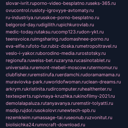
slovar-ivrit.ru
porno-video-besplatno.ru
seks-365.ru
ovucontrol.ru
sloty-igrovyye-avtomaty.ru
ru-industriya.ru
russkoe-porno-besplatno.ru
belgorod-day.ru
digilith.ru
pichkurovlab.ru
medic-today.ru
taksu.ru
comp123.ru
don-ykt.ru
teensvoice.ru
imgsharing.ru
domashnee-porno.ru
eva-elfie.ru
foto-tur.ru
biz-doska.ru
metropoltravel.ru
veslo-i-yakor.ru
borodino-media.ru
rostotsky.ru
regionufa.ru
weiss-bet.ru
zaryna.ru
casinotablet.ru
universalia.ru
remont-mebeli-moscow.ru
termomur.ru
clubfisher.ru
remstirufa.ru
erdamchi.ru
doramamama.ru
muraviovka-park.ru
worldofwoman.ru
clean-dreams.ru
arkrym.ru
kristinita.ru
dircomputer.ru
healthenter.ru
textexperts.ru
pivnaya-kruzhka.ru
kinofilmy-2021.ru
demolalapaluza.ru
tanyavanya.ru
remstir-tolyatti.ru
msdip.ru
jdol.ru
sokolovr.ru
newtech-spb.ru
rezemkleim.ru
massage-tai.ru
seonub.ru
zvonitut.ru
biolisichka24.ru
mncraft-download.ru