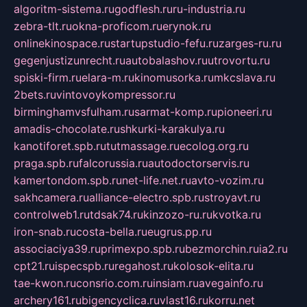
algoritm-sistema.ru
godflesh.ru
ru-industria.ru
zebra-tlt.ru
okna-proficom.ru
erynok.ru
onlinekinospace.ru
startupstudio-fefu.ru
zarges-ru.ru
gegenjustizunrecht.ru
autobalashov.ru
utrovortu.ru
spiski-firm.ru
elara-m.ru
kinomusorka.ru
mkcslava.ru
2bets.ru
vintovoykompressor.ru
birminghamvsfulham.ru
sarmat-komp.ru
pioneeri.ru
amadis-chocolate.ru
shkurki-karakulya.ru
kanotiforet.spb.ru
tutmassage.ru
ecolog.org.ru
praga.spb.ru
falcorussia.ru
autodoctorservis.ru
kamertondom.spb.ru
net-life.net.ru
avto-vozim.ru
sakhcamera.ru
alliance-electro.spb.ru
stroyavt.ru
controlweb1.ru
tdsak74.ru
kinzozo-ru.ru
kvotka.ru
iron-snab.ru
costa-bella.ru
eugrus.pp.ru
associaciya39.ru
primexpo.spb.ru
bezmorchin.ru
ia2.ru
cpt21.ru
ispecspb.ru
regahost.ru
kolosok-elita.ru
tae-kwon.ru
consrio.com.ru
insiam.ru
avegainfo.ru
archery161.ru
bigencyclica.ru
vlast16.ru
korru.net