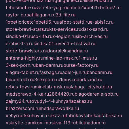
poka-vse-doma2.ru
airgungames.ru
allseo-host.ru
tehosmotre.ru
varieta-yug.ru
cricetc1xbetr1xbetcc2.ru
raytor-d.ru
atillagunn.ru
3d-file.ru
1xbeticricetc1xbetti5.ru
uafoot-statti.ru
e-abis1c.ru
store-brawl-stars.ru
kts-services.ru
dark-sand.ru
sindika-01.ru
sp-life.ru
x-legion.ru
sib-archives.ru
e-abis-1-c.ru
sindika01.ru
venda-festival.ru
store-brawlstars.ru
dooraleksandria.ru
antenna-highly.ru
mine-lab-msk.ru
1-mus.ru
3-sex-porn.ru
ban-damn.ru
purse-factory.ru
viagra-tablet.ru
fasbags.ru
adler-jun.ru
bandamn.ru
fincontech.ru
3sexporn.ru
1mus.ru
darksand.ru
rebus-toys.ru
minelab-msk.ru
alabuga-cityhotel.ru
medsprawo-4-ka.ru
2864420.ru
blagodarenie-spb.ru
zajmy24.ru
tovudyi-4-kuhnyanazakaz.ru
brazzerscom.ru
medsprawo4ka.ru
xehyroo5kuhnyanazakaz.ru
fabrikayfabrikaefabrika.ru
vskrytie-zamkov-moskva-113.ru
biletnadom.ru