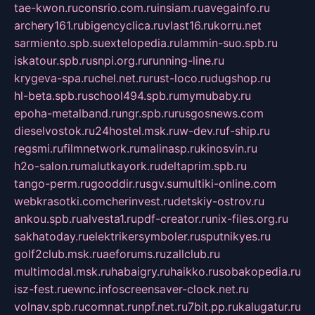
tae-kwon.ru
consrio.com.ru
insiam.ru
avegainfo.ru
archery161.ru
bigencyclica.ru
vlast16.ru
korru.net
sarmiento.spb.su
extelopedia.ru
lammin-suo.spb.ru
iskatour.spb.ru
snpi.org.ru
running-line.ru
krygeva-spa.ru
chel.net.ru
rust-loco.ru
dugshop.ru
hl-beta.spb.ru
school494.spb.ru
mymubaby.ru
epoha-metalband.ru
ngr.spb.ru
rusgosnews.com
dieselvostok.ru
24hostel.msk.ru
w-dev.ru
f-ship.ru
regsmi.ru
filmnetwork.ru
malinasp.ru
kinosvin.ru
h2o-salon.ru
malutkayork.ru
deltaprim.spb.ru
tango-perm.ru
gooddir.ru
sgv.su
multiki-online.com
webkrasotki.com
cherinvest.ru
detskiy-ostrov.ru
ankou.spb.ru
alvesta1.ru
pdf-creator.ru
nix-files.org.ru
sakhatoday.ru
elektrikersymboler.ru
sputnikyes.ru
golf2club.msk.ru
aeforums.ru
zallclub.ru
multimodal.msk.ru
habaigry.ru
haikko.ru
sobakopedia.ru
isz-fest.ru
ewnc.info
screensaver-clock.net.ru
volnav.spb.ru
comnat.ru
npf.net.ru
7bit.pp.ru
kalugatur.ru