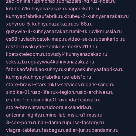
zed-online.ru
pimchax.ru
brazzers-hd.ru
z-host.ru
kitubeu2kuhnyanazakaz.ru
naperekate.ru
kuhnyaofabrikaufabrik.ru
kitubeu-2-kuhnyanazakaz.ru
xehyroo-5-kuhnyanazakaz.ru
cs-68.ru
guzywia-4-kuhnyanazakaz.ru
mir-tk.ru
vlknrussia.ru
cs68.ru
vladivostok-map.ru
video-seks.ru
bankaribi.ru
raszar.ru
vskrytie-zamkov-moskva113.ru
lipetsktelecom.ru
tovudyi4kuhnyanazakaz.ru
seksuzb.ru
guzywia4kuhnyanazakaz.ru
fabrikaofabrikaokuhny.ru
kuhnyaekuhnyaafabrika.ru
kuhnyaykuhnyayfabrika.ru
e-abis1c.ru
store-brawl-stars.ru
kts-services.ru
dark-sand.ru
sindika-01.ru
sp-life.ru
x-legion.ru
sib-archives.ru
e-abis-1-c.ru
sindika01.ru
venda-festival.ru
store-brawlstars.ru
dooraleksandria.ru
antenna-highly.ru
mine-lab-msk.ru
1-mus.ru
3-sex-porn.ru
ban-damn.ru
purse-factory.ru
viagra-tablet.ru
fasbags.ru
adler-jun.ru
bandamn.ru