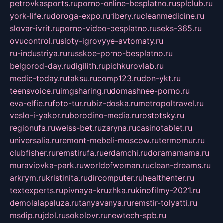
petrovkasports.ru
porno-online-besplatno.ru
splclub.ru
york-life.ru
doroga-expo.ru
ribery.ru
cleanmedicine.ru
slovar-ivrit.ru
porno-video-besplatno.ru
seks-365.ru
ovucontrol.ru
sloty-igrovyye-avtomaty.ru
ru-industriya.ru
russkoe-porno-besplatno.ru
belgorod-day.ru
digilith.ru
pichkurovlab.ru
medic-today.ru
taksu.ru
comp123.ru
don-ykt.ru
teensvoice.ru
imgsharing.ru
domashnee-porno.ru
eva-elfie.ru
foto-tur.ru
biz-doska.ru
metropoltravel.ru
veslo-i-yakor.ru
borodino-media.ru
rostotsky.ru
regionufa.ru
weiss-bet.ru
zaryna.ru
casinotablet.ru
universalia.ru
remont-mebeli-moscow.ru
termomur.ru
clubfisher.ru
remstirufa.ru
erdamchi.ru
doramamama.ru
muraviovka-park.ru
worldofwoman.ru
clean-dreams.ru
arkrym.ru
kristinita.ru
dircomputer.ru
healthenter.ru
textexperts.ru
pivnaya-kruzhka.ru
kinofilmy-2021.ru
demolalapaluza.ru
tanyavanya.ru
remstir-tolyatti.ru
msdip.ru
jdol.ru
sokolovr.ru
newtech-spb.ru