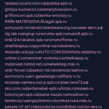
tesiaes.ru
card.com.ru
kazanka.spb.ru
gildiya-kuznecov.ru
kameryboavision.ru
griffoncom.spb.ru
fabrika-emotsiy.ru
PARK-MATROSOVA.RU
agat.spb.ru
avtoyurist-moskva1.ru
hardware.org.ru
схема-авто.рф
dg-lab.ru
angrup.ru
recruiter.spb.ru
music8.spb.ru
krsk124.ru
kubok.spb.ru
romanofforex.ru
analitikaplus.ru
spyonline.ru
zosikamery.ru
sloboda-ural.pp.ru
AUTO-COM.SU
hohota.net
alimy.ru
online-z.com
aromat-vostoka.ru
otdelkaexp.ru
mobilvest.ru
bbd.net.ru
mebelshop.msk.ru
smp-forum.ru
bastion-td.ru
kosmoscreative.ru
avrmotors.ru
art-galadesign.ru
tiffany-c.ru
ecostep-samara.ru
d-p.spb.ru
галактика73.рф
sko.com.ru
davitamebel-spb.ru
fotsis.ru
tesiaes.ru
kokoroyari.spb.ru
blesna-kazan.ru
mossilver.ru
lenderoq.ru
sergeydobrin.ru
tochkazvuka.msk.ru
people-of-art.ru
bezzubova.ru
clubtibet.ru
orior-aks.ru