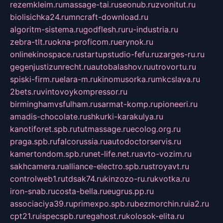
rezemkleim.ru
massage-tai.ru
seonub.ru
zvonitut.ru
biolisichka24.ru
mncraft-download.ru
algoritm-sistema.ru
godflesh.ru
ru-industria.ru
zebra-tlt.ru
okna-proficom.ru
erynok.ru
onlinekinospace.ru
startupstudio-fefu.ru
zarges-ru.ru
gegenjustizunrecht.ru
autobalashov.ru
utrovortu.ru
spiski-firm.ru
elara-m.ru
kinomusorka.ru
mkcslava.ru
2bets.ru
vintovoykompressor.ru
birminghamvsfulham.ru
sarmat-komp.ru
pioneeri.ru
amadis-chocolate.ru
shkurki-karakulya.ru
kanotiforet.spb.ru
tutmassage.ru
ecolog.org.ru
praga.spb.ru
falcorussia.ru
autodoctorservis.ru
kamertondom.spb.ru
net-life.net.ru
avto-vozim.ru
sakhcamera.ru
alliance-electro.spb.ru
stroyavt.ru
controlweb1.ru
tdsak74.ru
kinzozo-ru.ru
kvotka.ru
iron-snab.ru
costa-bella.ru
eugrus.pp.ru
associaciya39.ru
primexpo.spb.ru
bezmorchin.ru
ia2.ru
cpt21.ru
ispecspb.ru
regahost.ru
kolosok-elita.ru