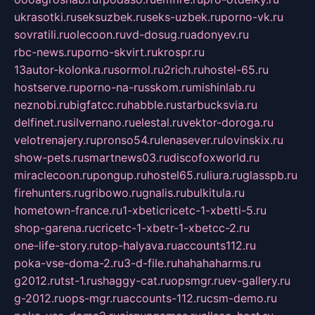
ukrasotki.ru
seksuzbek.ru
seks-uzbek.ru
porno-vk.ru
sovratili.ru
olecoon.ru
vd-dosug.ru
adonyev.ru
rbc-news.ru
porno-skvirt.ru
krospr.ru
13autor-kolonka.ru
sormol.ru
2rich.ru
hostel-65.ru
hostserve.ru
porno-na-russkom.ru
mishinlab.ru
neznobi.ru
bigfatcc.ru
habble.ru
starbucksvia.ru
delfinet.ru
silvernano.ru
elestal.ru
vektor-doroga.ru
velotrenajery.ru
pronso54.ru
lenasever.ru
lovinskix.ru
show-pets.ru
smartnews03.ru
discofoxworld.ru
miraclecoon.ru
pongup.ru
hostel65.ru
liura.ru
glasspb.ru
firehunters.ru
gribowo.ru
gnalis.ru
bulkitula.ru
hometown-france.ru
1-xbeticricetc-1-xbetti-5.ru
shop-garena.ru
cricetc-1-xbetr-1-xbetcc-2.ru
one-life-story.ru
top-halyava.ru
accounts112.ru
poka-vse-doma-2.ru
3-d-file.ru
hahahaharms.ru
g2012.ru
tst-1.ru
shaggy-cat.ru
opsmgr.ru
ev-gallery.ru
g-2012.ru
ops-mgr.ru
accounts-112.ru
csm-demo.ru