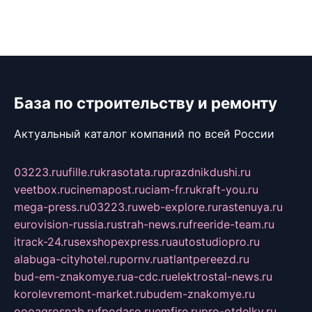
База по строительству и ремонту
Актуальный каталог компаний по всей России
03223.ru
ufille.ru
krasotata.ru
prazdnikdushi.ru
veetbox.ru
cinemapost.ru
ciam-fr.ru
kraft-you.ru
mega-press.ru
03223.ru
web-explore.ru
rastenuya.ru
eurovision-russia.ru
strah-news.ru
freeride-team.ru
itrack-24.ru
sexshopexpress.ru
autostudiopro.ru
alabuga-cityhotel.ru
pornv.ru
atlantpereezd.ru
bud-em-znakomye.ru
a-cdc.ru
elektrostal-news.ru
korolevremont-market.ru
budem-znakomye.ru
oooagrosnab.ru
fpodaso.ru
emfire.ru
pro-otdelky.ru