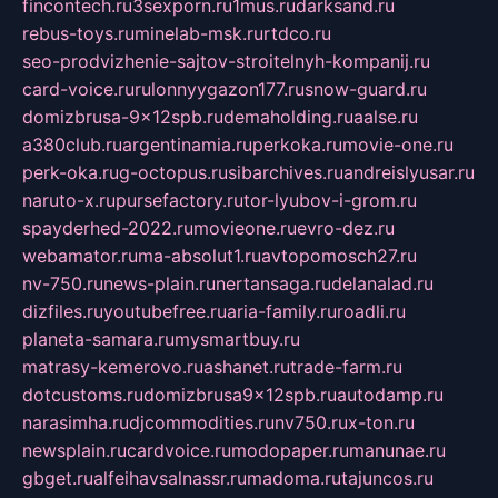
fincontech.ru
3sexporn.ru
1mus.ru
darksand.ru
rebus-toys.ru
minelab-msk.ru
rtdco.ru
seo-prodvizhenie-sajtov-stroitelnyh-kompanij.ru
card-voice.ru
rulonnyygazon177.ru
snow-guard.ru
domizbrusa-9x12spb.ru
demaholding.ru
aalse.ru
a380club.ru
argentinamia.ru
perkoka.ru
movie-one.ru
perk-oka.ru
g-octopus.ru
sibarchives.ru
andreislyusar.ru
naruto-x.ru
pursefactory.ru
tor-lyubov-i-grom.ru
spayderhed-2022.ru
movieone.ru
evro-dez.ru
webamator.ru
ma-absolut1.ru
avtopomosch27.ru
nv-750.ru
news-plain.ru
nertansaga.ru
delanalad.ru
dizfiles.ru
youtubefree.ru
aria-family.ru
roadli.ru
planeta-samara.ru
mysmartbuy.ru
matrasy-kemerovo.ru
ashanet.ru
trade-farm.ru
dotcustoms.ru
domizbrusa9x12spb.ru
autodamp.ru
narasimha.ru
djcommodities.ru
nv750.ru
x-ton.ru
newsplain.ru
cardvoice.ru
modopaper.ru
manunae.ru
gbget.ru
alfeihavsalnassr.ru
madoma.ru
tajuncos.ru