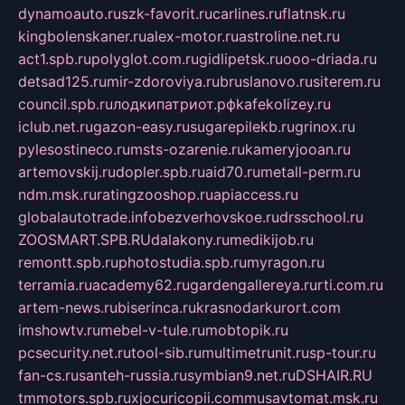
dynamoauto.ru
szk-favorit.ru
carlines.ru
flatnsk.ru
kingbolenskaner.ru
alex-motor.ru
astroline.net.ru
act1.spb.ru
polyglot.com.ru
gidlipetsk.ru
ooo-driada.ru
detsad125.ru
mir-zdoroviya.ru
bruslanovo.ru
siterem.ru
council.spb.ru
лодкипатриот.рф
kafekolizey.ru
iclub.net.ru
gazon-easy.ru
sugarepilekb.ru
grinox.ru
pylesostineco.ru
msts-ozarenie.ru
kameryjooan.ru
artemovskij.ru
dopler.spb.ru
aid70.ru
metall-perm.ru
ndm.msk.ru
ratingzooshop.ru
apiaccess.ru
globalautotrade.info
bezverhovskoe.ru
drsschool.ru
ZOOSMART.SPB.RU
dalakony.ru
medikijob.ru
remontt.spb.ru
photostudia.spb.ru
myragon.ru
terramia.ru
academy62.ru
gardengallereya.ru
rti.com.ru
artem-news.ru
biserinca.ru
krasnodarkurort.com
imshowtv.ru
mebel-v-tule.ru
mobtopik.ru
pcsecurity.net.ru
tool-sib.ru
multimetrunit.ru
sp-tour.ru
fan-cs.ru
santeh-russia.ru
symbian9.net.ru
DSHAIR.RU
tmmotors.spb.ru
xjocuricopii.com
musavtomat.msk.ru