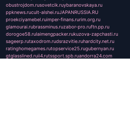
obustrojdom.ru
sovetcik.ru
ybaranovskaya.ru
ppknews.ru
cult-alshei.ru
JAPANRUSSIA.RU
proekciyamebel.ru
imper-finans.ru
rim.org.ru
glamourai.ru
brassminus.ru
zabor-pro.ru
ftn.pp.ru
dorogoe58.ru
laimengpacker.ru
kuzova-zapchasti.ru
sageerp.ru
taxodrom.ru
dsrazvitie.ru
hardcity.net.ru
ratinghomegames.ru
topservice25.ru
gubernyan.ru
gtglasslined.ru
ii4.ru
tssport.spb.ru
andorra24.com
blackwallstreet.ru
oboimos.ru
optim-doors.com.ru
ikuch.ru
nycr.org.ru
npa21.ru
vremya-ch.spb.ru
desert000.ru
ivtorgi.ru
ifiori.ru
catalog-statei.ru
dcv.org.ru
spetsmaster174.ru
ipkameryhiseeu.ru
dum26.ru
ruspol.spb.ru
fr-opendp.ru
kam-solnyshko.ru
cheyenne-arapaho.ru
sevzapmetal.spb.ru
ted-lapidus.spb.ru
parasite-eliminator.ru
sigma-complete.ru
modernworld.ru
dama-moda.ru
eholot-group.ru
sk-nvkz.ru
DRONGOLD.RU
democratia2.ru
i-farmer.ru
mass-sport.org