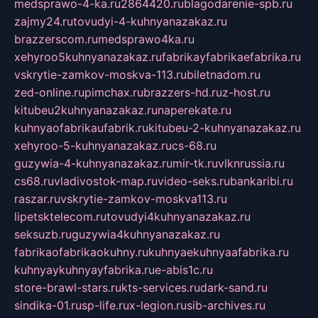
medsprawo-4-ka.ru
2864420.ru
blagodarenie-spb.ru
zajmy24.ru
tovudyi-4-kuhnyanazakaz.ru
brazzerscom.ru
medsprawo4ka.ru
xehyroo5kuhnyanazakaz.ru
fabrikayfabrikaefabrika.ru
vskrytie-zamkov-moskva-113.ru
biletnadom.ru
zed-online.ru
pimchax.ru
brazzers-hd.ru
z-host.ru
kitubeu2kuhnyanazakaz.ru
naperekate.ru
kuhnyaofabrikaufabrik.ru
kitubeu-2-kuhnyanazakaz.ru
xehyroo-5-kuhnyanazakaz.ru
cs-68.ru
guzywia-4-kuhnyanazakaz.ru
mir-tk.ru
vlknrussia.ru
cs68.ru
vladivostok-map.ru
video-seks.ru
bankaribi.ru
raszar.ru
vskrytie-zamkov-moskva113.ru
lipetsktelecom.ru
tovudyi4kuhnyanazakaz.ru
seksuzb.ru
guzywia4kuhnyanazakaz.ru
fabrikaofabrikaokuhny.ru
kuhnyaekuhnyaafabrika.ru
kuhnyaykuhnyayfabrika.ru
e-abis1c.ru
store-brawl-stars.ru
kts-services.ru
dark-sand.ru
sindika-01.ru
sp-life.ru
x-legion.ru
sib-archives.ru