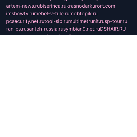
artem-news.ru
biserinca.ru
krasnodarkurort.com
imshowtv.ru
mebel-v-tule.ru
mobtopik.ru
pcsecurity.net.ru
tool-sib.ru
multimetrunit.ru
sp-tour.ru
fan-cs.ru
santeh-russia.ru
symbian9.net.ru
DSHAIR.RU
tmmotors.spb.ru
xjocuricopii.com
musavtomat.msk.ru
obustrojdom.ru
sovetcik.ru
ybaranovskaya.ru
ppknews.ru
cult-alshei.ru
JAPANRUSSIA.RU
proekciyamebel.ru
imper-finans.ru
rim.org.ru
glamourai.ru
brassminus.ru
zabor-pro.ru
ftn.pp.ru
dorogoe58.ru
laimengpacker.ru
kuzova-zapchasti.ru
sageerp.ru
taxodrom.ru
dsrazvitie.ru
hardcity.net.ru
ratinghomegames.ru
topservice25.ru
gubernyan.ru
gtglasslined.ru
ii4.ru
tssport.spb.ru
andorra24.com
blackwallstreet.ru
oboimos.ru
optim-doors.com.ru
ikuch.ru
nycr.org.ru
npa21.ru
vremya-ch.spb.ru
desert000.ru
ivtorgi.ru
ifiori.ru
catalog-statei.ru
dcv.org.ru
spetsmaster174.ru
ipkameryhiseeu.ru
dum26.ru
ruspol.spb.ru
fr-opendp.ru
kam-solnyshko.ru