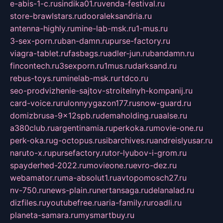
e-abis-1-c.ru
sindika01.ru
venda-festival.ru
store-brawlstars.ru
dooraleksandria.ru
antenna-highly.ru
mine-lab-msk.ru
1-mus.ru
3-sex-porn.ru
ban-damn.ru
purse-factory.ru
viagra-tablet.ru
fasbags.ru
adler-jun.ru
bandamn.ru
fincontech.ru
3sexporn.ru
1mus.ru
darksand.ru
rebus-toys.ru
minelab-msk.ru
rtdco.ru
seo-prodvizhenie-sajtov-stroitelnyh-kompanij.ru
card-voice.ru
rulonnyygazon177.ru
snow-guard.ru
domizbrusa-9x12spb.ru
demaholding.ru
aalse.ru
a380club.ru
argentinamia.ru
perkoka.ru
movie-one.ru
perk-oka.ru
g-octopus.ru
sibarchives.ru
andreislyusar.ru
naruto-x.ru
pursefactory.ru
tor-lyubov-i-grom.ru
spayderhed-2022.ru
movieone.ru
evro-dez.ru
webamator.ru
ma-absolut1.ru
avtopomosch27.ru
nv-750.ru
news-plain.ru
nertansaga.ru
delanalad.ru
dizfiles.ru
youtubefree.ru
aria-family.ru
roadli.ru
planeta-samara.ru
mysmartbuy.ru