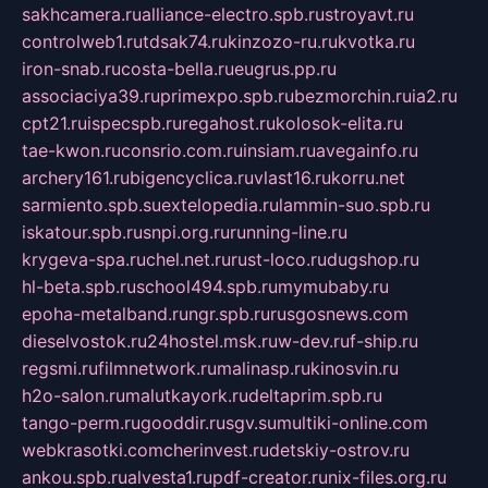
sakhcamera.ru
alliance-electro.spb.ru
stroyavt.ru
controlweb1.ru
tdsak74.ru
kinzozo-ru.ru
kvotka.ru
iron-snab.ru
costa-bella.ru
eugrus.pp.ru
associaciya39.ru
primexpo.spb.ru
bezmorchin.ru
ia2.ru
cpt21.ru
ispecspb.ru
regahost.ru
kolosok-elita.ru
tae-kwon.ru
consrio.com.ru
insiam.ru
avegainfo.ru
archery161.ru
bigencyclica.ru
vlast16.ru
korru.net
sarmiento.spb.su
extelopedia.ru
lammin-suo.spb.ru
iskatour.spb.ru
snpi.org.ru
running-line.ru
krygeva-spa.ru
chel.net.ru
rust-loco.ru
dugshop.ru
hl-beta.spb.ru
school494.spb.ru
mymubaby.ru
epoha-metalband.ru
ngr.spb.ru
rusgosnews.com
dieselvostok.ru
24hostel.msk.ru
w-dev.ru
f-ship.ru
regsmi.ru
filmnetwork.ru
malinasp.ru
kinosvin.ru
h2o-salon.ru
malutkayork.ru
deltaprim.spb.ru
tango-perm.ru
gooddir.ru
sgv.su
multiki-online.com
webkrasotki.com
cherinvest.ru
detskiy-ostrov.ru
ankou.spb.ru
alvesta1.ru
pdf-creator.ru
nix-files.org.ru