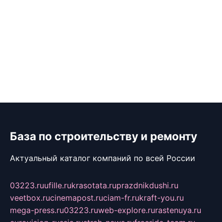
База по строительству и ремонту
Актуальный каталог компаний по всей России
03223.ru
ufille.ru
krasotata.ru
prazdnikdushi.ru
veetbox.ru
cinemapost.ru
ciam-fr.ru
kraft-you.ru
mega-press.ru
03223.ru
web-explore.ru
rastenuya.ru