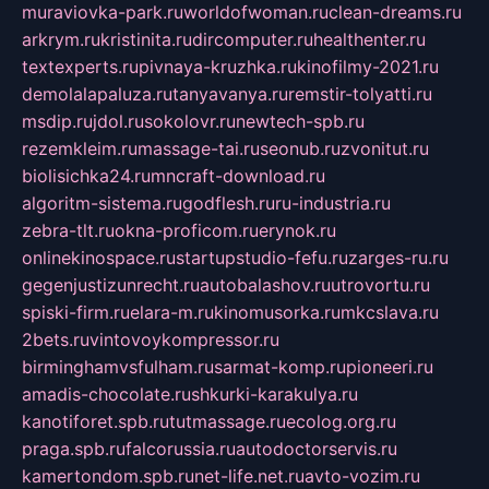
muraviovka-park.ru
worldofwoman.ru
clean-dreams.ru
arkrym.ru
kristinita.ru
dircomputer.ru
healthenter.ru
textexperts.ru
pivnaya-kruzhka.ru
kinofilmy-2021.ru
demolalapaluza.ru
tanyavanya.ru
remstir-tolyatti.ru
msdip.ru
jdol.ru
sokolovr.ru
newtech-spb.ru
rezemkleim.ru
massage-tai.ru
seonub.ru
zvonitut.ru
biolisichka24.ru
mncraft-download.ru
algoritm-sistema.ru
godflesh.ru
ru-industria.ru
zebra-tlt.ru
okna-proficom.ru
erynok.ru
onlinekinospace.ru
startupstudio-fefu.ru
zarges-ru.ru
gegenjustizunrecht.ru
autobalashov.ru
utrovortu.ru
spiski-firm.ru
elara-m.ru
kinomusorka.ru
mkcslava.ru
2bets.ru
vintovoykompressor.ru
birminghamvsfulham.ru
sarmat-komp.ru
pioneeri.ru
amadis-chocolate.ru
shkurki-karakulya.ru
kanotiforet.spb.ru
tutmassage.ru
ecolog.org.ru
praga.spb.ru
falcorussia.ru
autodoctorservis.ru
kamertondom.spb.ru
net-life.net.ru
avto-vozim.ru