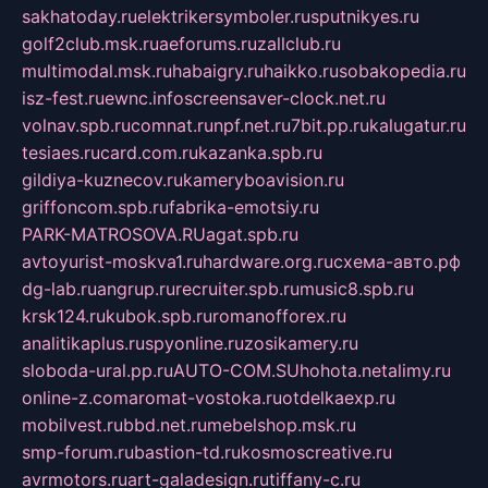
sakhatoday.ru
elektrikersymboler.ru
sputnikyes.ru
golf2club.msk.ru
aeforums.ru
zallclub.ru
multimodal.msk.ru
habaigry.ru
haikko.ru
sobakopedia.ru
isz-fest.ru
ewnc.info
screensaver-clock.net.ru
volnav.spb.ru
comnat.ru
npf.net.ru
7bit.pp.ru
kalugatur.ru
tesiaes.ru
card.com.ru
kazanka.spb.ru
gildiya-kuznecov.ru
kameryboavision.ru
griffoncom.spb.ru
fabrika-emotsiy.ru
PARK-MATROSOVA.RU
agat.spb.ru
avtoyurist-moskva1.ru
hardware.org.ru
схема-авто.рф
dg-lab.ru
angrup.ru
recruiter.spb.ru
music8.spb.ru
krsk124.ru
kubok.spb.ru
romanofforex.ru
analitikaplus.ru
spyonline.ru
zosikamery.ru
sloboda-ural.pp.ru
AUTO-COM.SU
hohota.net
alimy.ru
online-z.com
aromat-vostoka.ru
otdelkaexp.ru
mobilvest.ru
bbd.net.ru
mebelshop.msk.ru
smp-forum.ru
bastion-td.ru
kosmoscreative.ru
avrmotors.ru
art-galadesign.ru
tiffany-c.ru