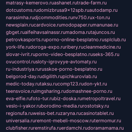
matrasy-kemerovo.ru
ashanet.ru
trade-farm.ru
dotcustoms.ru
domizbrusa9x12spb.ru
autodamp.ru
narasimha.ru
djcommodities.ru
nv750.ru
x-ton.ru
newsplain.ru
cardvoice.ru
modopaper.ru
manunae.ru
gbget.ru
alfeihavsalnassr.ru
madoma.ru
tajuncos.ru
petrovkasports.ru
porno-online-besplatno.ru
splclub.ru
york-life.ru
doroga-expo.ru
ribery.ru
cleanmedicine.ru
slovar-ivrit.ru
porno-video-besplatno.ru
seks-365.ru
ovucontrol.ru
sloty-igrovyye-avtomaty.ru
ru-industriya.ru
russkoe-porno-besplatno.ru
belgorod-day.ru
digilith.ru
pichkurovlab.ru
medic-today.ru
taksu.ru
comp123.ru
don-ykt.ru
teensvoice.ru
imgsharing.ru
domashnee-porno.ru
eva-elfie.ru
foto-tur.ru
biz-doska.ru
metropoltravel.ru
veslo-i-yakor.ru
borodino-media.ru
rostotsky.ru
regionufa.ru
weiss-bet.ru
zaryna.ru
casinotablet.ru
universalia.ru
remont-mebeli-moscow.ru
termomur.ru
clubfisher.ru
remstirufa.ru
erdamchi.ru
doramamama.ru