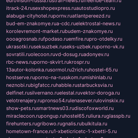
eurovision-russia.ru
strah-news.ru
freeride-team.ru
itrack-24.ru
sexshopexpress.ru
autostudiopro.ru
alabuga-cityhotel.ru
pornv.ru
atlantpereezd.ru
bud-em-znakomye.ru
a-cdc.ru
elektrostal-news.ru
korolevremont-market.ru
budem-znakomye.ru
oooagrosnab.ru
fpodaso.ru
emfire.ru
pro-otdelky.ru
ukrasotki.ru
seksuzbek.ru
seks-uzbek.ru
porno-vk.ru
sovratili.ru
olecoon.ru
vd-dosug.ru
adonyev.ru
rbc-news.ru
porno-skvirt.ru
krospr.ru
13autor-kolonka.ru
sormol.ru
2rich.ru
hostel-65.ru
hostserve.ru
porno-na-russkom.ru
mishinlab.ru
neznobi.ru
bigfatcc.ru
habble.ru
starbucksvia.ru
delfinet.ru
silvernano.ru
elestal.ru
vektor-doroga.ru
velotrenajery.ru
pronso54.ru
lenasever.ru
lovinskix.ru
show-pets.ru
smartnews03.ru
discofoxworld.ru
miraclecoon.ru
pongup.ru
hostel65.ru
liura.ru
glasspb.ru
firehunters.ru
gribowo.ru
gnalis.ru
bulkitula.ru
hometown-france.ru
1-xbeticricetc-1-xbetti-5.ru