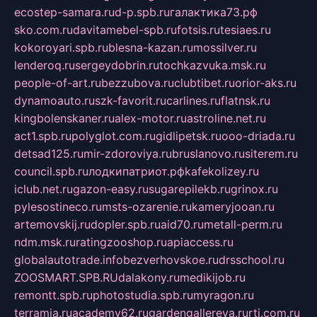
ecostep-samara.ru
d-p.spb.ru
галактика73.рф
sko.com.ru
davitamebel-spb.ru
fotsis.ru
tesiaes.ru
kokoroyari.spb.ru
blesna-kazan.ru
mossilver.ru
lenderoq.ru
sergeydobrin.ru
tochkazvuka.msk.ru
people-of-art.ru
bezzubova.ru
clubtibet.ru
orior-aks.ru
dynamoauto.ru
szk-favorit.ru
carlines.ru
flatnsk.ru
kingbolenskaner.ru
alex-motor.ru
astroline.net.ru
act1.spb.ru
polyglot.com.ru
gidlipetsk.ru
ooo-driada.ru
detsad125.ru
mir-zdoroviya.ru
bruslanovo.ru
siterem.ru
council.spb.ru
лодкипатриот.рф
kafekolizey.ru
iclub.net.ru
gazon-easy.ru
sugarepilekb.ru
grinox.ru
pylesostineco.ru
msts-ozarenie.ru
kameryjooan.ru
artemovskij.ru
dopler.spb.ru
aid70.ru
metall-perm.ru
ndm.msk.ru
ratingzooshop.ru
apiaccess.ru
globalautotrade.info
bezverhovskoe.ru
drsschool.ru
ZOOSMART.SPB.RU
dalakony.ru
medikijob.ru
remontt.spb.ru
photostudia.spb.ru
myragon.ru
terramia.ru
academy62.ru
gardengallereya.ru
rti.com.ru