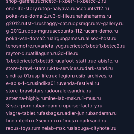
shop-garena.ru
cricetc-1-xbetr-1-xbetcc-2.ru
one-life-story.ru
top-halyava.ru
accounts112.ru
poka-vse-doma-2.ru
3-d-file.ru
hahahaharms.ru
g2012.ru
tst-1.ru
shaggy-cat.ru
opsmgr.ru
ev-gallery.ru
g-2012.ru
ops-mgr.ru
accounts-112.ru
csm-demo.ru
poka-vse-doma2.ru
airgungames.ru
allseo-host.ru
tehosmotre.ru
varieta-yug.ru
cricetc1xbetr1xbetcc2.ru
raytor-d.ru
atillagunn.ru
3d-file.ru
1xbeticricetc1xbetti5.ru
uafoot-statti.ru
e-abis1c.ru
store-brawl-stars.ru
kts-services.ru
dark-sand.ru
sindika-01.ru
sp-life.ru
x-legion.ru
sib-archives.ru
e-abis-1-c.ru
sindika01.ru
venda-festival.ru
store-brawlstars.ru
dooraleksandria.ru
antenna-highly.ru
mine-lab-msk.ru
1-mus.ru
3-sex-porn.ru
ban-damn.ru
purse-factory.ru
viagra-tablet.ru
fasbags.ru
adler-jun.ru
bandamn.ru
fincontech.ru
3sexporn.ru
1mus.ru
darksand.ru
rebus-toys.ru
minelab-msk.ru
alabuga-cityhotel.ru