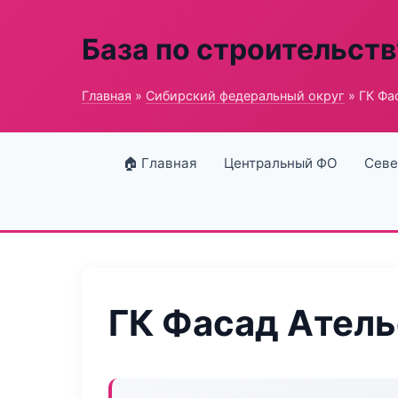
База по строительств
Главная
»
Сибирский федеральный округ
» ГК Фа
🏠 Главная
Центральный ФО
Севе
ГК Фасад Атель