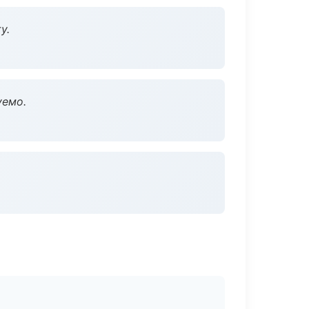
у.
уемо.