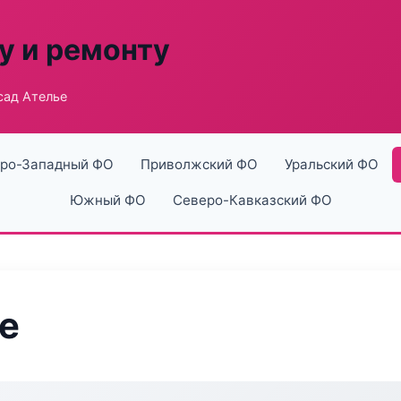
у и ремонту
сад Ателье
ро-Западный ФО
Приволжский ФО
Уральский ФО
Южный ФО
Северо-Кавказский ФО
е