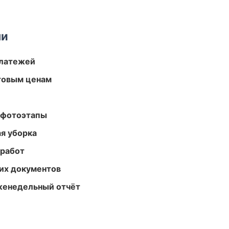
ми
платежей
птовым ценам
 фотоэтапы
ая уборка
 работ
их документов
женедельный отчёт