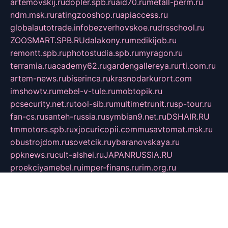
artemovskij.ru
dopler.spb.ru
aid70.ru
metall-perm.ru
ndm.msk.ru
ratingzooshop.ru
apiaccess.ru
globalautotrade.info
bezverhovskoe.ru
drsschool.ru
ZOOSMART.SPB.RU
dalakony.ru
medikijob.ru
remontt.spb.ru
photostudia.spb.ru
myragon.ru
terramia.ru
academy62.ru
gardengallereya.ru
rti.com.ru
artem-news.ru
biserinca.ru
krasnodarkurort.com
imshowtv.ru
mebel-v-tule.ru
mobtopik.ru
pcsecurity.net.ru
tool-sib.ru
multimetrunit.ru
sp-tour.ru
fan-cs.ru
santeh-russia.ru
symbian9.net.ru
DSHAIR.RU
tmmotors.spb.ru
xjocuricopii.com
musavtomat.msk.ru
obustrojdom.ru
sovetcik.ru
ybaranovskaya.ru
ppknews.ru
cult-alshei.ru
JAPANRUSSIA.RU
proekciyamebel.ru
imper-finans.ru
rim.org.ru
glamourai.ru
brassminus.ru
zabor-pro.ru
ftn.pp.ru
dorogoe58.ru
laimengpacker.ru
kuzova-zapchasti.ru
sageerp.ru
taxodrom.ru
dsrazvitie.ru
hardcity.net.ru
ratinghomegames.ru
topservice25.ru
gubernyan.ru