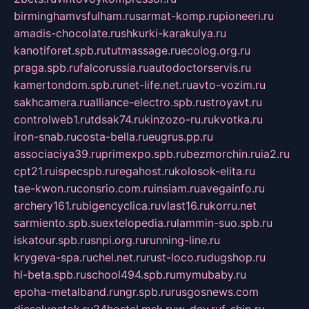
birminghamvsfulham.ru
sarmat-komp.ru
pioneeri.ru
amadis-chocolate.ru
shkurki-karakulya.ru
kanotiforet.spb.ru
tutmassage.ru
ecolog.org.ru
praga.spb.ru
falcorussia.ru
autodoctorservis.ru
kamertondom.spb.ru
net-life.net.ru
avto-vozim.ru
sakhcamera.ru
alliance-electro.spb.ru
stroyavt.ru
controlweb1.ru
tdsak74.ru
kinzozo-ru.ru
kvotka.ru
iron-snab.ru
costa-bella.ru
eugrus.pp.ru
associaciya39.ru
primexpo.spb.ru
bezmorchin.ru
ia2.ru
cpt21.ru
ispecspb.ru
regahost.ru
kolosok-elita.ru
tae-kwon.ru
consrio.com.ru
insiam.ru
avegainfo.ru
archery161.ru
bigencyclica.ru
vlast16.ru
korru.net
sarmiento.spb.su
extelopedia.ru
lammin-suo.spb.ru
iskatour.spb.ru
snpi.org.ru
running-line.ru
krygeva-spa.ru
chel.net.ru
rust-loco.ru
dugshop.ru
hl-beta.spb.ru
school494.spb.ru
mymubaby.ru
epoha-metalband.ru
ngr.spb.ru
rusgosnews.com
dieselvostok.ru
24hostel.msk.ru
w-dev.ru
f-ship.ru