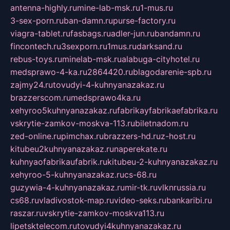
antenna-highly.ru
mine-lab-msk.ru
1-mus.ru
3-sex-porn.ru
ban-damn.ru
purse-factory.ru
viagra-tablet.ru
fasbags.ru
adler-jun.ru
bandamn.ru
fincontech.ru
3sexporn.ru
1mus.ru
darksand.ru
rebus-toys.ru
minelab-msk.ru
alabuga-cityhotel.ru
medsprawo-4-ka.ru
2864420.ru
blagodarenie-spb.ru
zajmy24.ru
tovudyi-4-kuhnyanazakaz.ru
brazzerscom.ru
medsprawo4ka.ru
xehyroo5kuhnyanazakaz.ru
fabrikayfabrikaefabrika.ru
vskrytie-zamkov-moskva-113.ru
biletnadom.ru
zed-online.ru
pimchax.ru
brazzers-hd.ru
z-host.ru
kitubeu2kuhnyanazakaz.ru
naperekate.ru
kuhnyaofabrikaufabrik.ru
kitubeu-2-kuhnyanazakaz.ru
xehyroo-5-kuhnyanazakaz.ru
cs-68.ru
guzywia-4-kuhnyanazakaz.ru
mir-tk.ru
vlknrussia.ru
cs68.ru
vladivostok-map.ru
video-seks.ru
bankaribi.ru
raszar.ru
vskrytie-zamkov-moskva113.ru
lipetsktelecom.ru
tovudyi4kuhnyanazakaz.ru