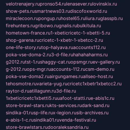
velotrenajery.ru
pronso54.ru
lenasever.ru
lovinskix.ru
show-pets.ru
smartnews03.ru
discofoxworld.ru
miraclecoon.ru
pongup.ru
hostel65.ru
liura.ru
glasspb.ru
firehunters.ru
gribowo.ru
gnalis.ru
bulkitula.ru
hometown-france.ru
1-xbeticricetc-1-xbetti-5.ru
shop-garena.ru
cricetc-1-xbetr-1-xbetcc-2.ru
one-life-story.ru
top-halyava.ru
accounts112.ru
poka-vse-doma-2.ru
3-d-file.ru
hahahaharms.ru
g2012.ru
tst-1.ru
shaggy-cat.ru
opsmgr.ru
ev-gallery.ru
g-2012.ru
ops-mgr.ru
accounts-112.ru
csm-demo.ru
poka-vse-doma2.ru
airgungames.ru
allseo-host.ru
tehosmotre.ru
varieta-yug.ru
cricetc1xbetr1xbetcc2.ru
raytor-d.ru
atillagunn.ru
3d-file.ru
1xbeticricetc1xbetti5.ru
uafoot-statti.ru
e-abis1c.ru
store-brawl-stars.ru
kts-services.ru
dark-sand.ru
sindika-01.ru
sp-life.ru
x-legion.ru
sib-archives.ru
e-abis-1-c.ru
sindika01.ru
venda-festival.ru
store-brawlstars.ru
dooraleksandria.ru