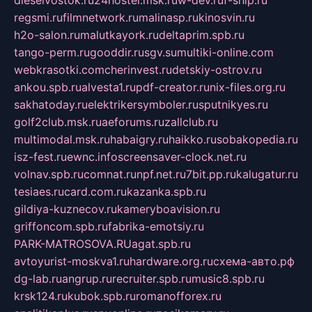
regsmi.ru
filmnetwork.ru
malinasp.ru
kinosvin.ru
h2o-salon.ru
malutkayork.ru
deltaprim.spb.ru
tango-perm.ru
gooddir.ru
sgv.su
multiki-online.com
webkrasotki.com
cherinvest.ru
detskiy-ostrov.ru
ankou.spb.ru
alvesta1.ru
pdf-creator.ru
nix-files.org.ru
sakhatoday.ru
elektrikersymboler.ru
sputnikyes.ru
golf2club.msk.ru
aeforums.ru
zallclub.ru
multimodal.msk.ru
habaigry.ru
haikko.ru
sobakopedia.ru
isz-fest.ru
ewnc.info
screensaver-clock.net.ru
volnav.spb.ru
comnat.ru
npf.net.ru
7bit.pp.ru
kalugatur.ru
tesiaes.ru
card.com.ru
kazanka.spb.ru
gildiya-kuznecov.ru
kameryboavision.ru
griffoncom.spb.ru
fabrika-emotsiy.ru
PARK-MATROSOVA.RU
agat.spb.ru
avtoyurist-moskva1.ru
hardware.org.ru
схема-авто.рф
dg-lab.ru
angrup.ru
recruiter.spb.ru
music8.spb.ru
krsk124.ru
kubok.spb.ru
romanofforex.ru