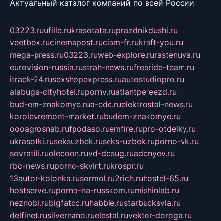
Актуальный каталог компаний по всей России
03223.ru
ufille.ru
krasotata.ru
prazdnikdushi.ru
veetbox.ru
cinemapost.ru
ciam-fr.ru
kraft-you.ru
mega-press.ru
03223.ru
web-explore.ru
rastenuya.ru
eurovision-russia.ru
strah-news.ru
freeride-team.ru
itrack-24.ru
sexshopexpress.ru
autostudiopro.ru
alabuga-cityhotel.ru
pornv.ru
atlantpereezd.ru
bud-em-znakomye.ru
a-cdc.ru
elektrostal-news.ru
korolevremont-market.ru
budem-znakomye.ru
oooagrosnab.ru
fpodaso.ru
emfire.ru
pro-otdelky.ru
ukrasotki.ru
seksuzbek.ru
seks-uzbek.ru
porno-vk.ru
sovratili.ru
olecoon.ru
vd-dosug.ru
adonyev.ru
rbc-news.ru
porno-skvirt.ru
krospr.ru
13autor-kolonka.ru
sormol.ru
2rich.ru
hostel-65.ru
hostserve.ru
porno-na-russkom.ru
mishinlab.ru
neznobi.ru
bigfatcc.ru
habble.ru
starbucksvia.ru
delfinet.ru
silvernano.ru
elestal.ru
vektor-doroga.ru