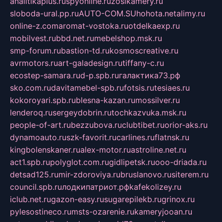
analitikaplus.ru
spyonline.ru
zosikamery.ru
sloboda-ural.pp.ru
AUTO-COM.SU
hohota.net
alimy.ru
online-z.com
aromat-vostoka.ru
otdelkaexp.ru
mobilvest.ru
bbd.net.ru
mebelshop.msk.ru
smp-forum.ru
bastion-td.ru
kosmoscreative.ru
avrmotors.ru
art-galadesign.ru
tiffany-c.ru
ecostep-samara.ru
d-p.spb.ru
галактика73.рф
sko.com.ru
davitamebel-spb.ru
fotsis.ru
tesiaes.ru
kokoroyari.spb.ru
blesna-kazan.ru
mossilver.ru
lenderoq.ru
sergeydobrin.ru
tochkazvuka.msk.ru
people-of-art.ru
bezzubova.ru
clubtibet.ru
orior-aks.ru
dynamoauto.ru
szk-favorit.ru
carlines.ru
flatnsk.ru
kingbolenskaner.ru
alex-motor.ru
astroline.net.ru
act1.spb.ru
polyglot.com.ru
gidlipetsk.ru
ooo-driada.ru
detsad125.ru
mir-zdoroviya.ru
bruslanovo.ru
siterem.ru
council.spb.ru
лодкипатриот.рф
kafekolizey.ru
iclub.net.ru
gazon-easy.ru
sugarepilekb.ru
grinox.ru
pylesostineco.ru
msts-ozarenie.ru
kameryjooan.ru