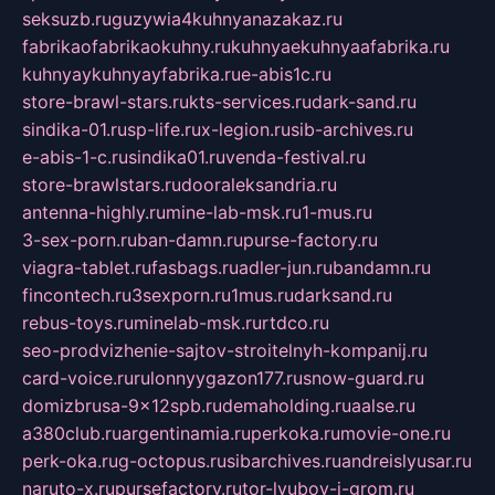
seksuzb.ru
guzywia4kuhnyanazakaz.ru
fabrikaofabrikaokuhny.ru
kuhnyaekuhnyaafabrika.ru
kuhnyaykuhnyayfabrika.ru
e-abis1c.ru
store-brawl-stars.ru
kts-services.ru
dark-sand.ru
sindika-01.ru
sp-life.ru
x-legion.ru
sib-archives.ru
e-abis-1-c.ru
sindika01.ru
venda-festival.ru
store-brawlstars.ru
dooraleksandria.ru
antenna-highly.ru
mine-lab-msk.ru
1-mus.ru
3-sex-porn.ru
ban-damn.ru
purse-factory.ru
viagra-tablet.ru
fasbags.ru
adler-jun.ru
bandamn.ru
fincontech.ru
3sexporn.ru
1mus.ru
darksand.ru
rebus-toys.ru
minelab-msk.ru
rtdco.ru
seo-prodvizhenie-sajtov-stroitelnyh-kompanij.ru
card-voice.ru
rulonnyygazon177.ru
snow-guard.ru
domizbrusa-9x12spb.ru
demaholding.ru
aalse.ru
a380club.ru
argentinamia.ru
perkoka.ru
movie-one.ru
perk-oka.ru
g-octopus.ru
sibarchives.ru
andreislyusar.ru
naruto-x.ru
pursefactory.ru
tor-lyubov-i-grom.ru