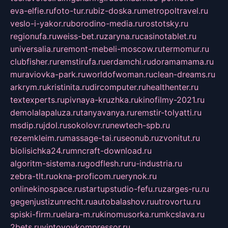
eva-elfie.ru
foto-tur.ru
biz-doska.ru
metropoltravel.ru
veslo-i-yakor.ru
borodino-media.ru
rostotsky.ru
regionufa.ru
weiss-bet.ru
zaryna.ru
casinotablet.ru
universalia.ru
remont-mebeli-moscow.ru
termomur.ru
clubfisher.ru
remstirufa.ru
erdamchi.ru
doramamama.ru
muraviovka-park.ru
worldofwoman.ru
clean-dreams.ru
arkrym.ru
kristinita.ru
dircomputer.ru
healthenter.ru
textexperts.ru
pivnaya-kruzhka.ru
kinofilmy-2021.ru
demolalapaluza.ru
tanyavanya.ru
remstir-tolyatti.ru
msdip.ru
jdol.ru
sokolovr.ru
newtech-spb.ru
rezemkleim.ru
massage-tai.ru
seonub.ru
zvonitut.ru
biolisichka24.ru
mncraft-download.ru
algoritm-sistema.ru
godflesh.ru
ru-industria.ru
zebra-tlt.ru
okna-proficom.ru
erynok.ru
onlinekinospace.ru
startupstudio-fefu.ru
zarges-ru.ru
gegenjustizunrecht.ru
autobalashov.ru
utrovortu.ru
spiski-firm.ru
elara-m.ru
kinomusorka.ru
mkcslava.ru
2bets.ru
vintovoykompressor.ru