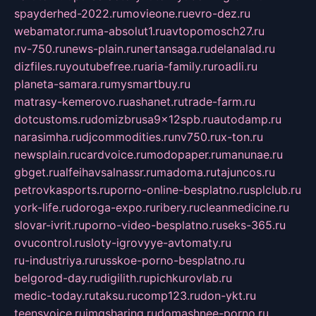
spayderhed-2022.ru
movieone.ru
evro-dez.ru
webamator.ru
ma-absolut1.ru
avtopomosch27.ru
nv-750.ru
news-plain.ru
nertansaga.ru
delanalad.ru
dizfiles.ru
youtubefree.ru
aria-family.ru
roadli.ru
planeta-samara.ru
mysmartbuy.ru
matrasy-kemerovo.ru
ashanet.ru
trade-farm.ru
dotcustoms.ru
domizbrusa9x12spb.ru
autodamp.ru
narasimha.ru
djcommodities.ru
nv750.ru
x-ton.ru
newsplain.ru
cardvoice.ru
modopaper.ru
manunae.ru
gbget.ru
alfeihavsalnassr.ru
madoma.ru
tajuncos.ru
petrovkasports.ru
porno-online-besplatno.ru
splclub.ru
york-life.ru
doroga-expo.ru
ribery.ru
cleanmedicine.ru
slovar-ivrit.ru
porno-video-besplatno.ru
seks-365.ru
ovucontrol.ru
sloty-igrovyye-avtomaty.ru
ru-industriya.ru
russkoe-porno-besplatno.ru
belgorod-day.ru
digilith.ru
pichkurovlab.ru
medic-today.ru
taksu.ru
comp123.ru
don-ykt.ru
teensvoice.ru
imgsharing.ru
domashnee-porno.ru