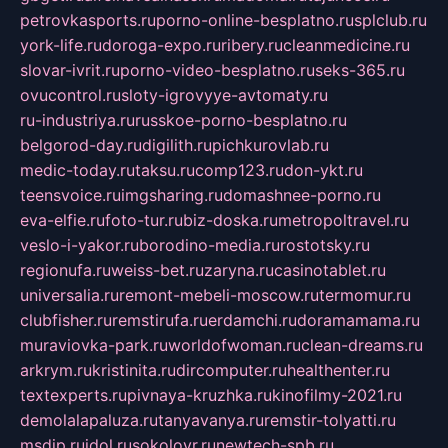
petrovkasports.ru
porno-online-besplatno.ru
splclub.ru
york-life.ru
doroga-expo.ru
ribery.ru
cleanmedicine.ru
slovar-ivrit.ru
porno-video-besplatno.ru
seks-365.ru
ovucontrol.ru
sloty-igrovyye-avtomaty.ru
ru-industriya.ru
russkoe-porno-besplatno.ru
belgorod-day.ru
digilith.ru
pichkurovlab.ru
medic-today.ru
taksu.ru
comp123.ru
don-ykt.ru
teensvoice.ru
imgsharing.ru
domashnee-porno.ru
eva-elfie.ru
foto-tur.ru
biz-doska.ru
metropoltravel.ru
veslo-i-yakor.ru
borodino-media.ru
rostotsky.ru
regionufa.ru
weiss-bet.ru
zaryna.ru
casinotablet.ru
universalia.ru
remont-mebeli-moscow.ru
termomur.ru
clubfisher.ru
remstirufa.ru
erdamchi.ru
doramamama.ru
muraviovka-park.ru
worldofwoman.ru
clean-dreams.ru
arkrym.ru
kristinita.ru
dircomputer.ru
healthenter.ru
textexperts.ru
pivnaya-kruzhka.ru
kinofilmy-2021.ru
demolalapaluza.ru
tanyavanya.ru
remstir-tolyatti.ru
msdip.ru
jdol.ru
sokolovr.ru
newtech-spb.ru