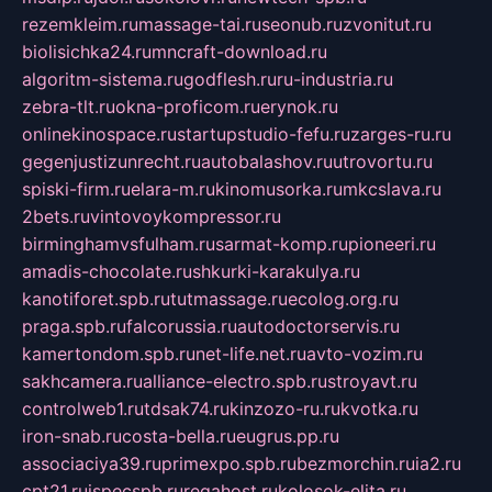
rezemkleim.ru
massage-tai.ru
seonub.ru
zvonitut.ru
biolisichka24.ru
mncraft-download.ru
algoritm-sistema.ru
godflesh.ru
ru-industria.ru
zebra-tlt.ru
okna-proficom.ru
erynok.ru
onlinekinospace.ru
startupstudio-fefu.ru
zarges-ru.ru
gegenjustizunrecht.ru
autobalashov.ru
utrovortu.ru
spiski-firm.ru
elara-m.ru
kinomusorka.ru
mkcslava.ru
2bets.ru
vintovoykompressor.ru
birminghamvsfulham.ru
sarmat-komp.ru
pioneeri.ru
amadis-chocolate.ru
shkurki-karakulya.ru
kanotiforet.spb.ru
tutmassage.ru
ecolog.org.ru
praga.spb.ru
falcorussia.ru
autodoctorservis.ru
kamertondom.spb.ru
net-life.net.ru
avto-vozim.ru
sakhcamera.ru
alliance-electro.spb.ru
stroyavt.ru
controlweb1.ru
tdsak74.ru
kinzozo-ru.ru
kvotka.ru
iron-snab.ru
costa-bella.ru
eugrus.pp.ru
associaciya39.ru
primexpo.spb.ru
bezmorchin.ru
ia2.ru
cpt21.ru
ispecspb.ru
regahost.ru
kolosok-elita.ru