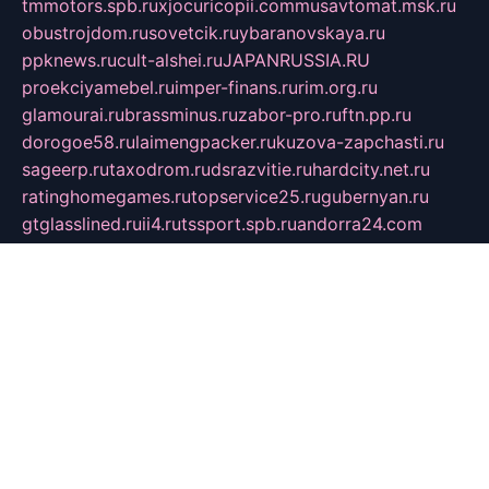
tmmotors.spb.ru
xjocuricopii.com
musavtomat.msk.ru
obustrojdom.ru
sovetcik.ru
ybaranovskaya.ru
ppknews.ru
cult-alshei.ru
JAPANRUSSIA.RU
proekciyamebel.ru
imper-finans.ru
rim.org.ru
glamourai.ru
brassminus.ru
zabor-pro.ru
ftn.pp.ru
dorogoe58.ru
laimengpacker.ru
kuzova-zapchasti.ru
sageerp.ru
taxodrom.ru
dsrazvitie.ru
hardcity.net.ru
ratinghomegames.ru
topservice25.ru
gubernyan.ru
gtglasslined.ru
ii4.ru
tssport.spb.ru
andorra24.com
blackwallstreet.ru
oboimos.ru
optim-doors.com.ru
ikuch.ru
nycr.org.ru
npa21.ru
vremya-ch.spb.ru
desert000.ru
ivtorgi.ru
ifiori.ru
catalog-statei.ru
dcv.org.ru
spetsmaster174.ru
ipkameryhiseeu.ru
dum26.ru
ruspol.spb.ru
fr-opendp.ru
kam-solnyshko.ru
cheyenne-arapaho.ru
sevzapmetal.spb.ru
ted-lapidus.spb.ru
parasite-eliminator.ru
sigma-complete.ru
modernworld.ru
dama-moda.ru
eholot-group.ru
sk-nvkz.ru
DRONGOLD.RU