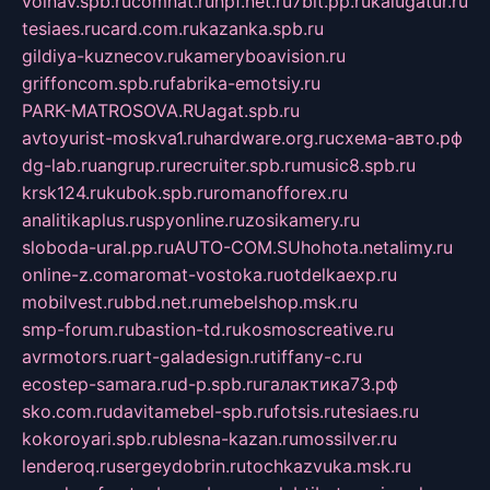
volnav.spb.ru
comnat.ru
npf.net.ru
7bit.pp.ru
kalugatur.ru
tesiaes.ru
card.com.ru
kazanka.spb.ru
gildiya-kuznecov.ru
kameryboavision.ru
griffoncom.spb.ru
fabrika-emotsiy.ru
PARK-MATROSOVA.RU
agat.spb.ru
avtoyurist-moskva1.ru
hardware.org.ru
схема-авто.рф
dg-lab.ru
angrup.ru
recruiter.spb.ru
music8.spb.ru
krsk124.ru
kubok.spb.ru
romanofforex.ru
analitikaplus.ru
spyonline.ru
zosikamery.ru
sloboda-ural.pp.ru
AUTO-COM.SU
hohota.net
alimy.ru
online-z.com
aromat-vostoka.ru
otdelkaexp.ru
mobilvest.ru
bbd.net.ru
mebelshop.msk.ru
smp-forum.ru
bastion-td.ru
kosmoscreative.ru
avrmotors.ru
art-galadesign.ru
tiffany-c.ru
ecostep-samara.ru
d-p.spb.ru
галактика73.рф
sko.com.ru
davitamebel-spb.ru
fotsis.ru
tesiaes.ru
kokoroyari.spb.ru
blesna-kazan.ru
mossilver.ru
lenderoq.ru
sergeydobrin.ru
tochkazvuka.msk.ru