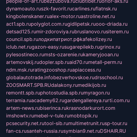
people-of-art.ru
bezzubova.ru
clubtibet.ru
orior-aks.ru
dynamoauto.ru
szk-favorit.ru
carlines.ru
flatnsk.ru
kingbolenskaner.ru
alex-motor.ru
astroline.net.ru
act1.spb.ru
polyglot.com.ru
gidlipetsk.ru
ooo-driada.ru
detsad125.ru
mir-zdoroviya.ru
bruslanovo.ru
siterem.ru
council.spb.ru
лодкипатриот.рф
kafekolizey.ru
iclub.net.ru
gazon-easy.ru
sugarepilekb.ru
grinox.ru
pylesostineco.ru
msts-ozarenie.ru
kameryjooan.ru
artemovskij.ru
dopler.spb.ru
aid70.ru
metall-perm.ru
ndm.msk.ru
ratingzooshop.ru
apiaccess.ru
globalautotrade.info
bezverhovskoe.ru
drsschool.ru
ZOOSMART.SPB.RU
dalakony.ru
medikijob.ru
remontt.spb.ru
photostudia.spb.ru
myragon.ru
terramia.ru
academy62.ru
gardengallereya.ru
rti.com.ru
artem-news.ru
biserinca.ru
krasnodarkurort.com
imshowtv.ru
mebel-v-tule.ru
mobtopik.ru
pcsecurity.net.ru
tool-sib.ru
multimetrunit.ru
sp-tour.ru
fan-cs.ru
santeh-russia.ru
symbian9.net.ru
DSHAIR.RU