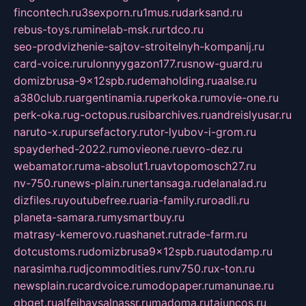
fincontech.ru
3sexporn.ru
1mus.ru
darksand.ru
rebus-toys.ru
minelab-msk.ru
rtdco.ru
seo-prodvizhenie-sajtov-stroitelnyh-kompanij.ru
card-voice.ru
rulonnyygazon177.ru
snow-guard.ru
domizbrusa-9x12spb.ru
demaholding.ru
aalse.ru
a380club.ru
argentinamia.ru
perkoka.ru
movie-one.ru
perk-oka.ru
g-octopus.ru
sibarchives.ru
andreislyusar.ru
naruto-x.ru
pursefactory.ru
tor-lyubov-i-grom.ru
spayderhed-2022.ru
movieone.ru
evro-dez.ru
webamator.ru
ma-absolut1.ru
avtopomosch27.ru
nv-750.ru
news-plain.ru
nertansaga.ru
delanalad.ru
dizfiles.ru
youtubefree.ru
aria-family.ru
roadli.ru
planeta-samara.ru
mysmartbuy.ru
matrasy-kemerovo.ru
ashanet.ru
trade-farm.ru
dotcustoms.ru
domizbrusa9x12spb.ru
autodamp.ru
narasimha.ru
djcommodities.ru
nv750.ru
x-ton.ru
newsplain.ru
cardvoice.ru
modopaper.ru
manunae.ru
gbget.ru
alfeihavsalnassr.ru
madoma.ru
tajuncos.ru