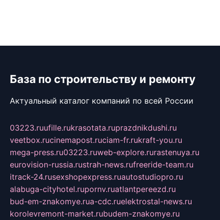
База по строительству и ремонту
Актуальный каталог компаний по всей России
03223.ru
ufille.ru
krasotata.ru
prazdnikdushi.ru
veetbox.ru
cinemapost.ru
ciam-fr.ru
kraft-you.ru
mega-press.ru
03223.ru
web-explore.ru
rastenuya.ru
eurovision-russia.ru
strah-news.ru
freeride-team.ru
itrack-24.ru
sexshopexpress.ru
autostudiopro.ru
alabuga-cityhotel.ru
pornv.ru
atlantpereezd.ru
bud-em-znakomye.ru
a-cdc.ru
elektrostal-news.ru
korolevremont-market.ru
budem-znakomye.ru