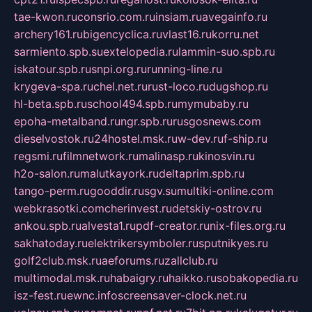
tae-kwon.ru
consrio.com.ru
insiam.ru
avegainfo.ru
archery161.ru
bigencyclica.ru
vlast16.ru
korru.net
sarmiento.spb.su
extelopedia.ru
lammin-suo.spb.ru
iskatour.spb.ru
snpi.org.ru
running-line.ru
krygeva-spa.ru
chel.net.ru
rust-loco.ru
dugshop.ru
hl-beta.spb.ru
school494.spb.ru
mymubaby.ru
epoha-metalband.ru
ngr.spb.ru
rusgosnews.com
dieselvostok.ru
24hostel.msk.ru
w-dev.ru
f-ship.ru
regsmi.ru
filmnetwork.ru
malinasp.ru
kinosvin.ru
h2o-salon.ru
malutkayork.ru
deltaprim.spb.ru
tango-perm.ru
gooddir.ru
sgv.su
multiki-online.com
webkrasotki.com
cherinvest.ru
detskiy-ostrov.ru
ankou.spb.ru
alvesta1.ru
pdf-creator.ru
nix-files.org.ru
sakhatoday.ru
elektrikersymboler.ru
sputnikyes.ru
golf2club.msk.ru
aeforums.ru
zallclub.ru
multimodal.msk.ru
habaigry.ru
haikko.ru
sobakopedia.ru
isz-fest.ru
ewnc.info
screensaver-clock.net.ru