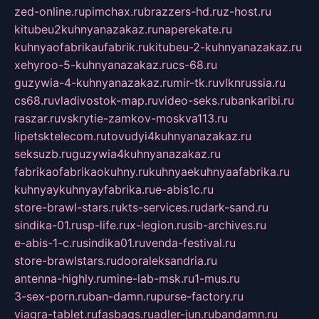
zed-online.ru
pimchax.ru
brazzers-hd.ru
z-host.ru
kitubeu2kuhnyanazakaz.ru
naperekate.ru
kuhnyaofabrikaufabrik.ru
kitubeu-2-kuhnyanazakaz.ru
xehyroo-5-kuhnyanazakaz.ru
cs-68.ru
guzywia-4-kuhnyanazakaz.ru
mir-tk.ru
vlknrussia.ru
cs68.ru
vladivostok-map.ru
video-seks.ru
bankaribi.ru
raszar.ru
vskrytie-zamkov-moskva113.ru
lipetsktelecom.ru
tovudyi4kuhnyanazakaz.ru
seksuzb.ru
guzywia4kuhnyanazakaz.ru
fabrikaofabrikaokuhny.ru
kuhnyaekuhnyaafabrika.ru
kuhnyaykuhnyayfabrika.ru
e-abis1c.ru
store-brawl-stars.ru
kts-services.ru
dark-sand.ru
sindika-01.ru
sp-life.ru
x-legion.ru
sib-archives.ru
e-abis-1-c.ru
sindika01.ru
venda-festival.ru
store-brawlstars.ru
dooraleksandria.ru
antenna-highly.ru
mine-lab-msk.ru
1-mus.ru
3-sex-porn.ru
ban-damn.ru
purse-factory.ru
viagra-tablet.ru
fasbags.ru
adler-jun.ru
bandamn.ru