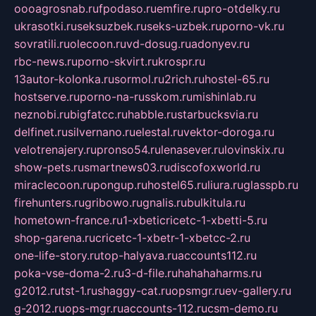
oooagrosnab.ru
fpodaso.ru
emfire.ru
pro-otdelky.ru
ukrasotki.ru
seksuzbek.ru
seks-uzbek.ru
porno-vk.ru
sovratili.ru
olecoon.ru
vd-dosug.ru
adonyev.ru
rbc-news.ru
porno-skvirt.ru
krospr.ru
13autor-kolonka.ru
sormol.ru
2rich.ru
hostel-65.ru
hostserve.ru
porno-na-russkom.ru
mishinlab.ru
neznobi.ru
bigfatcc.ru
habble.ru
starbucksvia.ru
delfinet.ru
silvernano.ru
elestal.ru
vektor-doroga.ru
velotrenajery.ru
pronso54.ru
lenasever.ru
lovinskix.ru
show-pets.ru
smartnews03.ru
discofoxworld.ru
miraclecoon.ru
pongup.ru
hostel65.ru
liura.ru
glasspb.ru
firehunters.ru
gribowo.ru
gnalis.ru
bulkitula.ru
hometown-france.ru
1-xbeticricetc-1-xbetti-5.ru
shop-garena.ru
cricetc-1-xbetr-1-xbetcc-2.ru
one-life-story.ru
top-halyava.ru
accounts112.ru
poka-vse-doma-2.ru
3-d-file.ru
hahahaharms.ru
g2012.ru
tst-1.ru
shaggy-cat.ru
opsmgr.ru
ev-gallery.ru
g-2012.ru
ops-mgr.ru
accounts-112.ru
csm-demo.ru