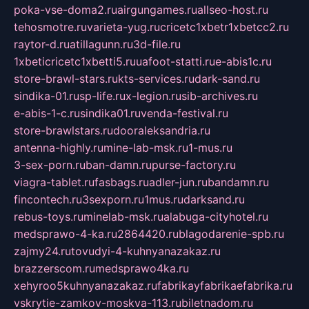
poka-vse-doma2.ru
airgungames.ru
allseo-host.ru
tehosmotre.ru
varieta-yug.ru
cricetc1xbetr1xbetcc2.ru
raytor-d.ru
atillagunn.ru
3d-file.ru
1xbeticricetc1xbetti5.ru
uafoot-statti.ru
e-abis1c.ru
store-brawl-stars.ru
kts-services.ru
dark-sand.ru
sindika-01.ru
sp-life.ru
x-legion.ru
sib-archives.ru
e-abis-1-c.ru
sindika01.ru
venda-festival.ru
store-brawlstars.ru
dooraleksandria.ru
antenna-highly.ru
mine-lab-msk.ru
1-mus.ru
3-sex-porn.ru
ban-damn.ru
purse-factory.ru
viagra-tablet.ru
fasbags.ru
adler-jun.ru
bandamn.ru
fincontech.ru
3sexporn.ru
1mus.ru
darksand.ru
rebus-toys.ru
minelab-msk.ru
alabuga-cityhotel.ru
medsprawo-4-ka.ru
2864420.ru
blagodarenie-spb.ru
zajmy24.ru
tovudyi-4-kuhnyanazakaz.ru
brazzerscom.ru
medsprawo4ka.ru
xehyroo5kuhnyanazakaz.ru
fabrikayfabrikaefabrika.ru
vskrytie-zamkov-moskva-113.ru
biletnadom.ru