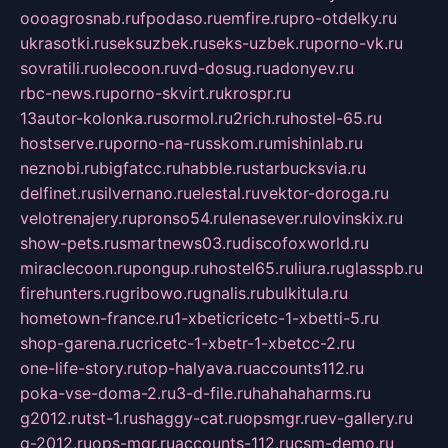
oooagrosnab.ru
fpodaso.ru
emfire.ru
pro-otdelky.ru
ukrasotki.ru
seksuzbek.ru
seks-uzbek.ru
porno-vk.ru
sovratili.ru
olecoon.ru
vd-dosug.ru
adonyev.ru
rbc-news.ru
porno-skvirt.ru
krospr.ru
13autor-kolonka.ru
sormol.ru
2rich.ru
hostel-65.ru
hostserve.ru
porno-na-russkom.ru
mishinlab.ru
neznobi.ru
bigfatcc.ru
habble.ru
starbucksvia.ru
delfinet.ru
silvernano.ru
elestal.ru
vektor-doroga.ru
velotrenajery.ru
pronso54.ru
lenasever.ru
lovinskix.ru
show-pets.ru
smartnews03.ru
discofoxworld.ru
miraclecoon.ru
pongup.ru
hostel65.ru
liura.ru
glasspb.ru
firehunters.ru
gribowo.ru
gnalis.ru
bulkitula.ru
hometown-france.ru
1-xbeticricetc-1-xbetti-5.ru
shop-garena.ru
cricetc-1-xbetr-1-xbetcc-2.ru
one-life-story.ru
top-halyava.ru
accounts112.ru
poka-vse-doma-2.ru
3-d-file.ru
hahahaharms.ru
g2012.ru
tst-1.ru
shaggy-cat.ru
opsmgr.ru
ev-gallery.ru
g-2012.ru
ops-mgr.ru
accounts-112.ru
csm-demo.ru