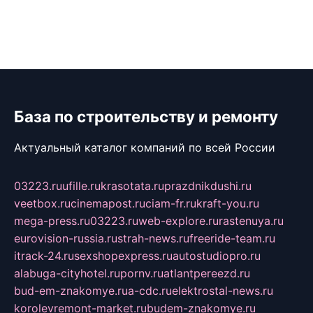
База по строительству и ремонту
Актуальный каталог компаний по всей России
03223.ru
ufille.ru
krasotata.ru
prazdnikdushi.ru
veetbox.ru
cinemapost.ru
ciam-fr.ru
kraft-you.ru
mega-press.ru
03223.ru
web-explore.ru
rastenuya.ru
eurovision-russia.ru
strah-news.ru
freeride-team.ru
itrack-24.ru
sexshopexpress.ru
autostudiopro.ru
alabuga-cityhotel.ru
pornv.ru
atlantpereezd.ru
bud-em-znakomye.ru
a-cdc.ru
elektrostal-news.ru
korolevremont-market.ru
budem-znakomye.ru