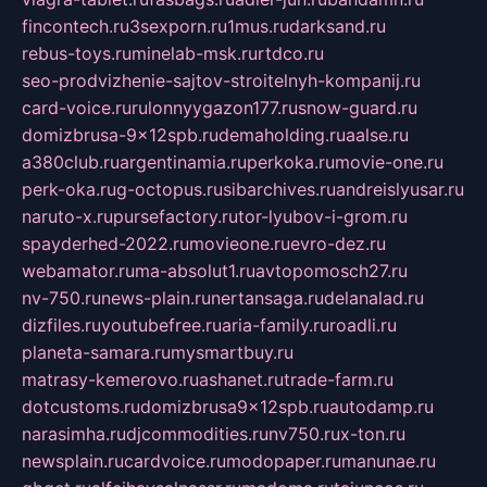
fincontech.ru
3sexporn.ru
1mus.ru
darksand.ru
rebus-toys.ru
minelab-msk.ru
rtdco.ru
seo-prodvizhenie-sajtov-stroitelnyh-kompanij.ru
card-voice.ru
rulonnyygazon177.ru
snow-guard.ru
domizbrusa-9x12spb.ru
demaholding.ru
aalse.ru
a380club.ru
argentinamia.ru
perkoka.ru
movie-one.ru
perk-oka.ru
g-octopus.ru
sibarchives.ru
andreislyusar.ru
naruto-x.ru
pursefactory.ru
tor-lyubov-i-grom.ru
spayderhed-2022.ru
movieone.ru
evro-dez.ru
webamator.ru
ma-absolut1.ru
avtopomosch27.ru
nv-750.ru
news-plain.ru
nertansaga.ru
delanalad.ru
dizfiles.ru
youtubefree.ru
aria-family.ru
roadli.ru
planeta-samara.ru
mysmartbuy.ru
matrasy-kemerovo.ru
ashanet.ru
trade-farm.ru
dotcustoms.ru
domizbrusa9x12spb.ru
autodamp.ru
narasimha.ru
djcommodities.ru
nv750.ru
x-ton.ru
newsplain.ru
cardvoice.ru
modopaper.ru
manunae.ru