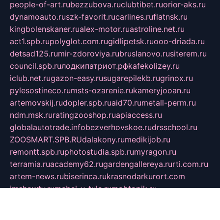
people-of-art.ru
bezzubova.ru
clubtibet.ru
orior-aks.ru
dynamoauto.ru
szk-favorit.ru
carlines.ru
flatnsk.ru
kingbolenskaner.ru
alex-motor.ru
astroline.net.ru
act1.spb.ru
polyglot.com.ru
gidlipetsk.ru
ooo-driada.ru
detsad125.ru
mir-zdoroviya.ru
bruslanovo.ru
siterem.ru
council.spb.ru
лодкипатриот.рф
kafekolizey.ru
iclub.net.ru
gazon-easy.ru
sugarepilekb.ru
grinox.ru
pylesostineco.ru
msts-ozarenie.ru
kameryjooan.ru
artemovskij.ru
dopler.spb.ru
aid70.ru
metall-perm.ru
ndm.msk.ru
ratingzooshop.ru
apiaccess.ru
globalautotrade.info
bezverhovskoe.ru
drsschool.ru
ZOOSMART.SPB.RU
dalakony.ru
medikijob.ru
remontt.spb.ru
photostudia.spb.ru
myragon.ru
terramia.ru
academy62.ru
gardengallereya.ru
rti.com.ru
artem-news.ru
biserinca.ru
krasnodarkurort.com
imshowtv.ru
mebel-v-tule.ru
mobtopik.ru
pcsecurity.net.ru
tool-sib.ru
multimetrunit.ru
sp-tour.ru
fan-cs.ru
santeh-russia.ru
symbian9.net.ru
DSHAIR.RU