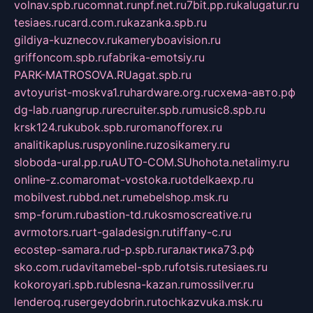
volnav.spb.ru
comnat.ru
npf.net.ru
7bit.pp.ru
kalugatur.ru
tesiaes.ru
card.com.ru
kazanka.spb.ru
gildiya-kuznecov.ru
kameryboavision.ru
griffoncom.spb.ru
fabrika-emotsiy.ru
PARK-MATROSOVA.RU
agat.spb.ru
avtoyurist-moskva1.ru
hardware.org.ru
схема-авто.рф
dg-lab.ru
angrup.ru
recruiter.spb.ru
music8.spb.ru
krsk124.ru
kubok.spb.ru
romanofforex.ru
analitikaplus.ru
spyonline.ru
zosikamery.ru
sloboda-ural.pp.ru
AUTO-COM.SU
hohota.net
alimy.ru
online-z.com
aromat-vostoka.ru
otdelkaexp.ru
mobilvest.ru
bbd.net.ru
mebelshop.msk.ru
smp-forum.ru
bastion-td.ru
kosmoscreative.ru
avrmotors.ru
art-galadesign.ru
tiffany-c.ru
ecostep-samara.ru
d-p.spb.ru
галактика73.рф
sko.com.ru
davitamebel-spb.ru
fotsis.ru
tesiaes.ru
kokoroyari.spb.ru
blesna-kazan.ru
mossilver.ru
lenderoq.ru
sergeydobrin.ru
tochkazvuka.msk.ru