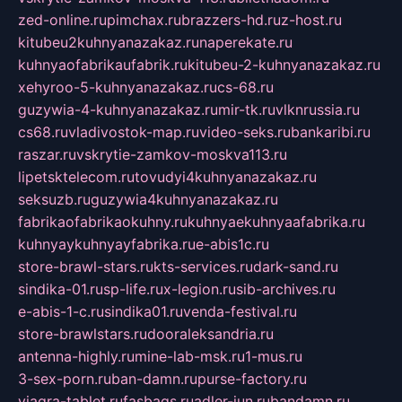
zed-online.ru
pimchax.ru
brazzers-hd.ru
z-host.ru
kitubeu2kuhnyanazakaz.ru
naperekate.ru
kuhnyaofabrikaufabrik.ru
kitubeu-2-kuhnyanazakaz.ru
xehyroo-5-kuhnyanazakaz.ru
cs-68.ru
guzywia-4-kuhnyanazakaz.ru
mir-tk.ru
vlknrussia.ru
cs68.ru
vladivostok-map.ru
video-seks.ru
bankaribi.ru
raszar.ru
vskrytie-zamkov-moskva113.ru
lipetsktelecom.ru
tovudyi4kuhnyanazakaz.ru
seksuzb.ru
guzywia4kuhnyanazakaz.ru
fabrikaofabrikaokuhny.ru
kuhnyaekuhnyaafabrika.ru
kuhnyaykuhnyayfabrika.ru
e-abis1c.ru
store-brawl-stars.ru
kts-services.ru
dark-sand.ru
sindika-01.ru
sp-life.ru
x-legion.ru
sib-archives.ru
e-abis-1-c.ru
sindika01.ru
venda-festival.ru
store-brawlstars.ru
dooraleksandria.ru
antenna-highly.ru
mine-lab-msk.ru
1-mus.ru
3-sex-porn.ru
ban-damn.ru
purse-factory.ru
viagra-tablet.ru
fasbags.ru
adler-jun.ru
bandamn.ru