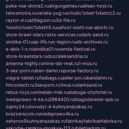
poka-vse-doma2.ru
airgungames.ru
allseo-host.ru
tehosmotre.ru
varieta-yug.ru
cricetc1xbetr1xbetcc2.ru
raytor-d.ru
atillagunn.ru
3d-file.ru
1xbeticricetc1xbetti5.ru
uafoot-statti.ru
e-abis1c.ru
store-brawl-stars.ru
kts-services.ru
dark-sand.ru
sindika-01.ru
sp-life.ru
x-legion.ru
sib-archives.ru
e-abis-1-c.ru
sindika01.ru
venda-festival.ru
store-brawlstars.ru
dooraleksandria.ru
antenna-highly.ru
mine-lab-msk.ru
1-mus.ru
3-sex-porn.ru
ban-damn.ru
purse-factory.ru
viagra-tablet.ru
fasbags.ru
adler-jun.ru
bandamn.ru
fincontech.ru
3sexporn.ru
1mus.ru
darksand.ru
rebus-toys.ru
minelab-msk.ru
alabuga-cityhotel.ru
medsprawo-4-ka.ru
2864420.ru
blagodarenie-spb.ru
zajmy24.ru
tovudyi-4-kuhnyanazakaz.ru
brazzerscom.ru
medsprawo4ka.ru
xehyroo5kuhnyanazakaz.ru
fabrikayfabrikaefabrika.ru
vskrytie-zamkov-moskva-113.ru
biletnadom.ru