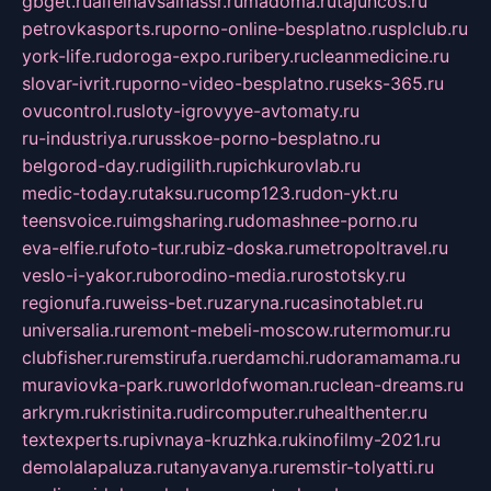
gbget.ru
alfeihavsalnassr.ru
madoma.ru
tajuncos.ru
petrovkasports.ru
porno-online-besplatno.ru
splclub.ru
york-life.ru
doroga-expo.ru
ribery.ru
cleanmedicine.ru
slovar-ivrit.ru
porno-video-besplatno.ru
seks-365.ru
ovucontrol.ru
sloty-igrovyye-avtomaty.ru
ru-industriya.ru
russkoe-porno-besplatno.ru
belgorod-day.ru
digilith.ru
pichkurovlab.ru
medic-today.ru
taksu.ru
comp123.ru
don-ykt.ru
teensvoice.ru
imgsharing.ru
domashnee-porno.ru
eva-elfie.ru
foto-tur.ru
biz-doska.ru
metropoltravel.ru
veslo-i-yakor.ru
borodino-media.ru
rostotsky.ru
regionufa.ru
weiss-bet.ru
zaryna.ru
casinotablet.ru
universalia.ru
remont-mebeli-moscow.ru
termomur.ru
clubfisher.ru
remstirufa.ru
erdamchi.ru
doramamama.ru
muraviovka-park.ru
worldofwoman.ru
clean-dreams.ru
arkrym.ru
kristinita.ru
dircomputer.ru
healthenter.ru
textexperts.ru
pivnaya-kruzhka.ru
kinofilmy-2021.ru
demolalapaluza.ru
tanyavanya.ru
remstir-tolyatti.ru