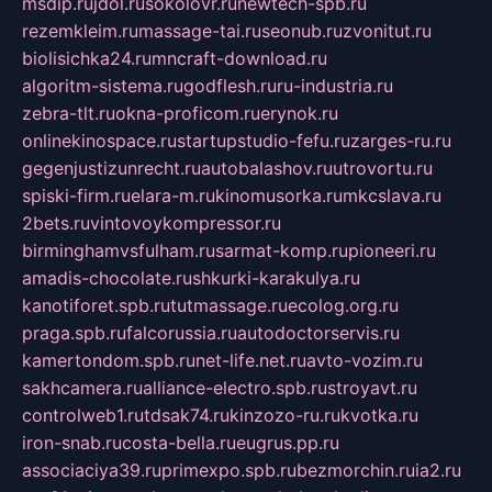
msdip.ru
jdol.ru
sokolovr.ru
newtech-spb.ru
rezemkleim.ru
massage-tai.ru
seonub.ru
zvonitut.ru
biolisichka24.ru
mncraft-download.ru
algoritm-sistema.ru
godflesh.ru
ru-industria.ru
zebra-tlt.ru
okna-proficom.ru
erynok.ru
onlinekinospace.ru
startupstudio-fefu.ru
zarges-ru.ru
gegenjustizunrecht.ru
autobalashov.ru
utrovortu.ru
spiski-firm.ru
elara-m.ru
kinomusorka.ru
mkcslava.ru
2bets.ru
vintovoykompressor.ru
birminghamvsfulham.ru
sarmat-komp.ru
pioneeri.ru
amadis-chocolate.ru
shkurki-karakulya.ru
kanotiforet.spb.ru
tutmassage.ru
ecolog.org.ru
praga.spb.ru
falcorussia.ru
autodoctorservis.ru
kamertondom.spb.ru
net-life.net.ru
avto-vozim.ru
sakhcamera.ru
alliance-electro.spb.ru
stroyavt.ru
controlweb1.ru
tdsak74.ru
kinzozo-ru.ru
kvotka.ru
iron-snab.ru
costa-bella.ru
eugrus.pp.ru
associaciya39.ru
primexpo.spb.ru
bezmorchin.ru
ia2.ru