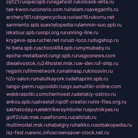
cpt21.ru
ispecspb.ru
regahost.ru
kolosok-elita.ru
tae-kwon.ru
consrio.com.ru
insiam.ru
avegainfo.ru
archery161.ru
bigencyclica.ru
vlast16.ru
korru.net
sarmiento.spb.su
extelopedia.ru
lammin-suo.spb.ru
iskatour.spb.ru
snpi.org.ru
running-line.ru
krygeva-spa.ru
chel.net.ru
rust-loco.ru
dugshop.ru
hl-beta.spb.ru
school494.spb.ru
mymubaby.ru
epoha-metalband.ru
ngr.spb.ru
rusgosnews.com
dieselvostok.ru
24hostel.msk.ru
w-dev.ru
f-ship.ru
regsmi.ru
filmnetwork.ru
malinasp.ru
kinosvin.ru
h2o-salon.ru
malutkayork.ru
deltaprim.spb.ru
tango-perm.ru
gooddir.ru
sgv.su
multiki-online.com
webkrasotki.com
cherinvest.ru
detskiy-ostrov.ru
ankou.spb.ru
alvesta1.ru
pdf-creator.ru
nix-files.org.ru
sakhatoday.ru
elektrikersymboler.ru
sputnikyes.ru
golf2club.msk.ru
aeforums.ru
zallclub.ru
multimodal.msk.ru
habaigry.ru
haikko.ru
sobakopedia.ru
isz-fest.ru
ewnc.info
screensaver-clock.net.ru