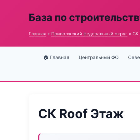
База по строительств
Главная
»
Приволжский федеральный округ
» СК
🏠 Главная
Центральный ФО
Севе
СК Roof Этаж