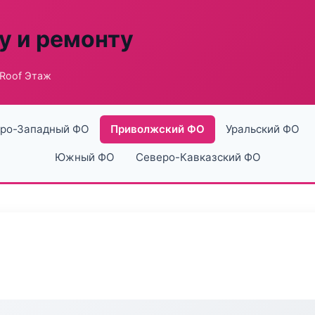
у и ремонту
 Roof Этаж
ро-Западный ФО
Приволжский ФО
Уральский ФО
Южный ФО
Северо-Кавказский ФО