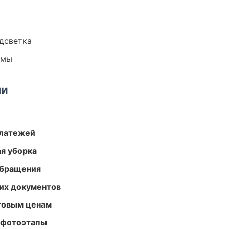
одсветка
емы
ми
платежей
ая уборка
обращения
их документов
птовым ценам
 фотоэтапы