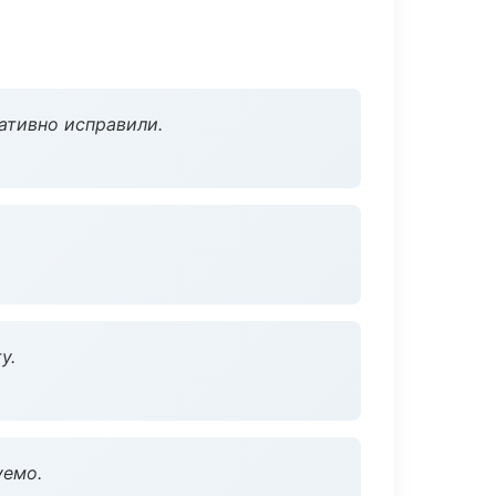
ативно исправили.
у.
уемо.