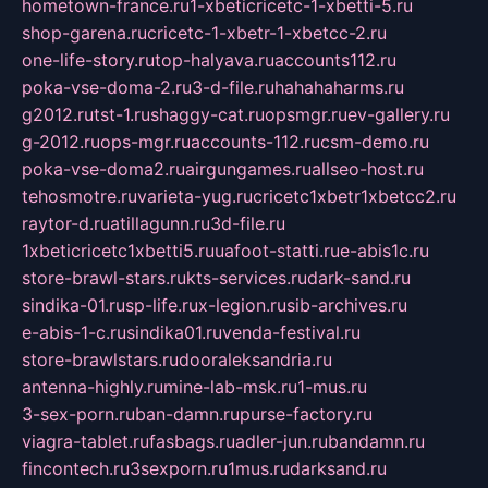
hometown-france.ru
1-xbeticricetc-1-xbetti-5.ru
shop-garena.ru
cricetc-1-xbetr-1-xbetcc-2.ru
one-life-story.ru
top-halyava.ru
accounts112.ru
poka-vse-doma-2.ru
3-d-file.ru
hahahaharms.ru
g2012.ru
tst-1.ru
shaggy-cat.ru
opsmgr.ru
ev-gallery.ru
g-2012.ru
ops-mgr.ru
accounts-112.ru
csm-demo.ru
poka-vse-doma2.ru
airgungames.ru
allseo-host.ru
tehosmotre.ru
varieta-yug.ru
cricetc1xbetr1xbetcc2.ru
raytor-d.ru
atillagunn.ru
3d-file.ru
1xbeticricetc1xbetti5.ru
uafoot-statti.ru
e-abis1c.ru
store-brawl-stars.ru
kts-services.ru
dark-sand.ru
sindika-01.ru
sp-life.ru
x-legion.ru
sib-archives.ru
e-abis-1-c.ru
sindika01.ru
venda-festival.ru
store-brawlstars.ru
dooraleksandria.ru
antenna-highly.ru
mine-lab-msk.ru
1-mus.ru
3-sex-porn.ru
ban-damn.ru
purse-factory.ru
viagra-tablet.ru
fasbags.ru
adler-jun.ru
bandamn.ru
fincontech.ru
3sexporn.ru
1mus.ru
darksand.ru