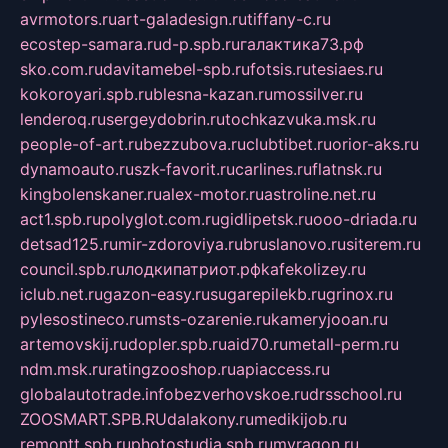
avrmotors.ru
art-galadesign.ru
tiffany-c.ru
ecostep-samara.ru
d-p.spb.ru
галактика73.рф
sko.com.ru
davitamebel-spb.ru
fotsis.ru
tesiaes.ru
kokoroyari.spb.ru
blesna-kazan.ru
mossilver.ru
lenderoq.ru
sergeydobrin.ru
tochkazvuka.msk.ru
people-of-art.ru
bezzubova.ru
clubtibet.ru
orior-aks.ru
dynamoauto.ru
szk-favorit.ru
carlines.ru
flatnsk.ru
kingbolenskaner.ru
alex-motor.ru
astroline.net.ru
act1.spb.ru
polyglot.com.ru
gidlipetsk.ru
ooo-driada.ru
detsad125.ru
mir-zdoroviya.ru
bruslanovo.ru
siterem.ru
council.spb.ru
лодкипатриот.рф
kafekolizey.ru
iclub.net.ru
gazon-easy.ru
sugarepilekb.ru
grinox.ru
pylesostineco.ru
msts-ozarenie.ru
kameryjooan.ru
artemovskij.ru
dopler.spb.ru
aid70.ru
metall-perm.ru
ndm.msk.ru
ratingzooshop.ru
apiaccess.ru
globalautotrade.info
bezverhovskoe.ru
drsschool.ru
ZOOSMART.SPB.RU
dalakony.ru
medikijob.ru
remontt.spb.ru
photostudia.spb.ru
myragon.ru