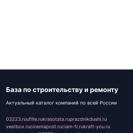
База по строительству и ремонту
Актуальный каталог компаний по всей России
03223.ru
ufille.ru
krasotata.ru
prazdnikdushi.ru
veetbox.ru
cinemapost.ru
ciam-fr.ru
kraft-you.ru