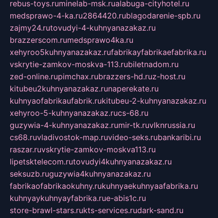
rebus-toys.ru
minelab-msk.ru
alabuga-cityhotel.ru
medsprawo-4-ka.ru
2864420.ru
blagodarenie-spb.ru
zajmy24.ru
tovudyi-4-kuhnyanazakaz.ru
brazzerscom.ru
medsprawo4ka.ru
xehyroo5kuhnyanazakaz.ru
fabrikayfabrikaefabrika.ru
vskrytie-zamkov-moskva-113.ru
biletnadom.ru
zed-online.ru
pimchax.ru
brazzers-hd.ru
z-host.ru
kitubeu2kuhnyanazakaz.ru
naperekate.ru
kuhnyaofabrikaufabrik.ru
kitubeu-2-kuhnyanazakaz.ru
xehyroo-5-kuhnyanazakaz.ru
cs-68.ru
guzywia-4-kuhnyanazakaz.ru
mir-tk.ru
vlknrussia.ru
cs68.ru
vladivostok-map.ru
video-seks.ru
bankaribi.ru
raszar.ru
vskrytie-zamkov-moskva113.ru
lipetsktelecom.ru
tovudyi4kuhnyanazakaz.ru
seksuzb.ru
guzywia4kuhnyanazakaz.ru
fabrikaofabrikaokuhny.ru
kuhnyaekuhnyaafabrika.ru
kuhnyaykuhnyayfabrika.ru
e-abis1c.ru
store-brawl-stars.ru
kts-services.ru
dark-sand.ru