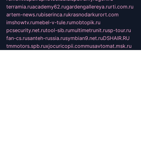
terramia.ru
academy62.ru
gardengallereya.ru
rti.com.ru
artem-news.ru
biserinca.ru
krasnodarkurort.com
imshowtv.ru
mebel-v-tule.ru
mobtopik.ru
pcsecurity.net.ru
tool-sib.ru
multimetrunit.ru
sp-tour.ru
fan-cs.ru
santeh-russia.ru
symbian9.net.ru
DSHAIR.RU
tmmotors.spb.ru
xjocuricopii.com
musavtomat.msk.ru
obustrojdom.ru
sovetcik.ru
ybaranovskaya.ru
ppknews.ru
cult-alshei.ru
JAPANRUSSIA.RU
proekciyamebel.ru
imper-finans.ru
rim.org.ru
glamourai.ru
brassminus.ru
zabor-pro.ru
ftn.pp.ru
dorogoe58.ru
laimengpacker.ru
kuzova-zapchasti.ru
sageerp.ru
taxodrom.ru
dsrazvitie.ru
hardcity.net.ru
ratinghomegames.ru
topservice25.ru
gubernyan.ru
gtglasslined.ru
ii4.ru
tssport.spb.ru
andorra24.com
blackwallstreet.ru
oboimos.ru
optim-doors.com.ru
ikuch.ru
nycr.org.ru
npa21.ru
vremya-ch.spb.ru
desert000.ru
ivtorgi.ru
ifiori.ru
catalog-statei.ru
dcv.org.ru
spetsmaster174.ru
ipkameryhiseeu.ru