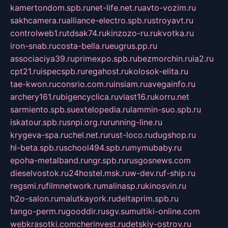
kamertondom.spb.ru
net-life.net.ru
avto-vozim.ru
sakhcamera.ru
alliance-electro.spb.ru
stroyavt.ru
controlweb1.ru
tdsak74.ru
kinzozo-ru.ru
kvotka.ru
iron-snab.ru
costa-bella.ru
eugrus.pp.ru
associaciya39.ru
primexpo.spb.ru
bezmorchin.ru
ia2.ru
cpt21.ru
ispecspb.ru
regahost.ru
kolosok-elita.ru
tae-kwon.ru
consrio.com.ru
insiam.ru
avegainfo.ru
archery161.ru
bigencyclica.ru
vlast16.ru
korru.net
sarmiento.spb.su
extelopedia.ru
lammin-suo.spb.ru
iskatour.spb.ru
snpi.org.ru
running-line.ru
krygeva-spa.ru
chel.net.ru
rust-loco.ru
dugshop.ru
hl-beta.spb.ru
school494.spb.ru
mymubaby.ru
epoha-metalband.ru
ngr.spb.ru
rusgosnews.com
dieselvostok.ru
24hostel.msk.ru
w-dev.ru
f-ship.ru
regsmi.ru
filmnetwork.ru
malinasp.ru
kinosvin.ru
h2o-salon.ru
malutkayork.ru
deltaprim.spb.ru
tango-perm.ru
gooddir.ru
sgv.su
multiki-online.com
webkrasotki.com
cherinvest.ru
detskiy-ostrov.ru