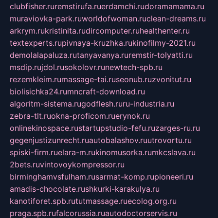
clubfisher.ru
remstirufa.ru
erdamchi.ru
doramamama.ru
muraviovka-park.ru
worldofwoman.ru
clean-dreams.ru
arkrym.ru
kristinita.ru
dircomputer.ru
healthenter.ru
textexperts.ru
pivnaya-kruzhka.ru
kinofilmy-2021.ru
demolalapaluza.ru
tanyavanya.ru
remstir-tolyatti.ru
msdip.ru
jdol.ru
sokolovr.ru
newtech-spb.ru
rezemkleim.ru
massage-tai.ru
seonub.ru
zvonitut.ru
biolisichka24.ru
mncraft-download.ru
algoritm-sistema.ru
godflesh.ru
ru-industria.ru
zebra-tlt.ru
okna-proficom.ru
erynok.ru
onlinekinospace.ru
startupstudio-fefu.ru
zarges-ru.ru
gegenjustizunrecht.ru
autobalashov.ru
utrovortu.ru
spiski-firm.ru
elara-m.ru
kinomusorka.ru
mkcslava.ru
2bets.ru
vintovoykompressor.ru
birminghamvsfulham.ru
sarmat-komp.ru
pioneeri.ru
amadis-chocolate.ru
shkurki-karakulya.ru
kanotiforet.spb.ru
tutmassage.ru
ecolog.org.ru
praga.spb.ru
falcorussia.ru
autodoctorservis.ru