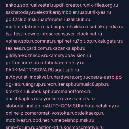
ankou.spb.ru
alvesta1.ru
pdf-creator.ru
nix-files.org.ru
sakhatoday.ru
elektrikersymboler.ru
sputnikyes.ru
golf2club.msk.ru
aeforums.ru
zallclub.ru
multimodal.msk.ru
habaigry.ru
haikko.ru
sobakopedia.ru
isz-fest.ru
ewnc.info
screensaver-clock.net.ru
volnav.spb.ru
comnat.ru
npf.net.ru
7bit.pp.ru
kalugatur.ru
tesiaes.ru
card.com.ru
kazanka.spb.ru
gildiya-kuznecov.ru
kameryboavision.ru
griffoncom.spb.ru
fabrika-emotsiy.ru
PARK-MATROSOVA.RU
agat.spb.ru
avtoyurist-moskva1.ru
hardware.org.ru
схема-авто.рф
dg-lab.ru
angrup.ru
recruiter.spb.ru
music8.spb.ru
krsk124.ru
kubok.spb.ru
romanofforex.ru
analitikaplus.ru
spyonline.ru
zosikamery.ru
sloboda-ural.pp.ru
AUTO-COM.SU
hohota.net
alimy.ru
online-z.com
aromat-vostoka.ru
otdelkaexp.ru
mobilvest.ru
bbd.net.ru
mebelshop.msk.ru
smp-forum.ru
bastion-td.ru
kosmoscreative.ru