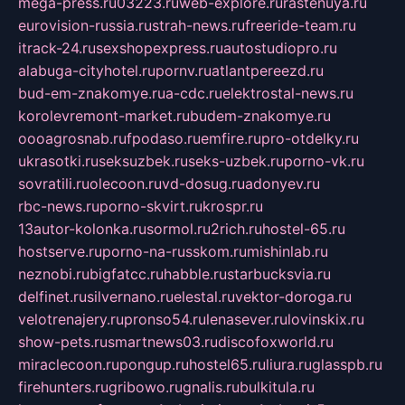
mega-press.ru
03223.ru
web-explore.ru
rastenuya.ru
eurovision-russia.ru
strah-news.ru
freeride-team.ru
itrack-24.ru
sexshopexpress.ru
autostudiopro.ru
alabuga-cityhotel.ru
pornv.ru
atlantpereezd.ru
bud-em-znakomye.ru
a-cdc.ru
elektrostal-news.ru
korolevremont-market.ru
budem-znakomye.ru
oooagrosnab.ru
fpodaso.ru
emfire.ru
pro-otdelky.ru
ukrasotki.ru
seksuzbek.ru
seks-uzbek.ru
porno-vk.ru
sovratili.ru
olecoon.ru
vd-dosug.ru
adonyev.ru
rbc-news.ru
porno-skvirt.ru
krospr.ru
13autor-kolonka.ru
sormol.ru
2rich.ru
hostel-65.ru
hostserve.ru
porno-na-russkom.ru
mishinlab.ru
neznobi.ru
bigfatcc.ru
habble.ru
starbucksvia.ru
delfinet.ru
silvernano.ru
elestal.ru
vektor-doroga.ru
velotrenajery.ru
pronso54.ru
lenasever.ru
lovinskix.ru
show-pets.ru
smartnews03.ru
discofoxworld.ru
miraclecoon.ru
pongup.ru
hostel65.ru
liura.ru
glasspb.ru
firehunters.ru
gribowo.ru
gnalis.ru
bulkitula.ru