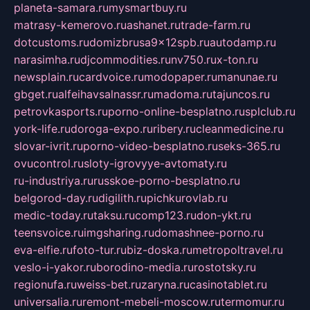
planeta-samara.ru
mysmartbuy.ru
matrasy-kemerovo.ru
ashanet.ru
trade-farm.ru
dotcustoms.ru
domizbrusa9x12spb.ru
autodamp.ru
narasimha.ru
djcommodities.ru
nv750.ru
x-ton.ru
newsplain.ru
cardvoice.ru
modopaper.ru
manunae.ru
gbget.ru
alfeihavsalnassr.ru
madoma.ru
tajuncos.ru
petrovkasports.ru
porno-online-besplatno.ru
splclub.ru
york-life.ru
doroga-expo.ru
ribery.ru
cleanmedicine.ru
slovar-ivrit.ru
porno-video-besplatno.ru
seks-365.ru
ovucontrol.ru
sloty-igrovyye-avtomaty.ru
ru-industriya.ru
russkoe-porno-besplatno.ru
belgorod-day.ru
digilith.ru
pichkurovlab.ru
medic-today.ru
taksu.ru
comp123.ru
don-ykt.ru
teensvoice.ru
imgsharing.ru
domashnee-porno.ru
eva-elfie.ru
foto-tur.ru
biz-doska.ru
metropoltravel.ru
veslo-i-yakor.ru
borodino-media.ru
rostotsky.ru
regionufa.ru
weiss-bet.ru
zaryna.ru
casinotablet.ru
universalia.ru
remont-mebeli-moscow.ru
termomur.ru