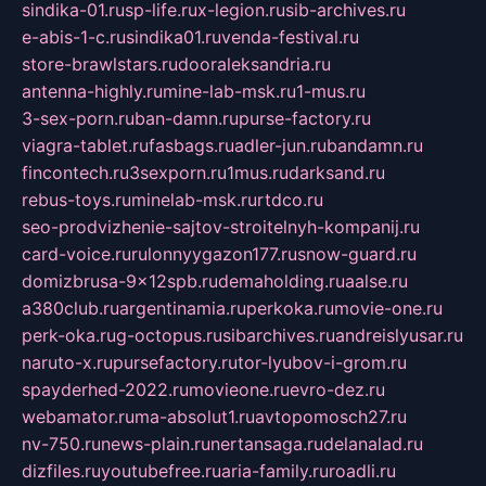
sindika-01.ru
sp-life.ru
x-legion.ru
sib-archives.ru
e-abis-1-c.ru
sindika01.ru
venda-festival.ru
store-brawlstars.ru
dooraleksandria.ru
antenna-highly.ru
mine-lab-msk.ru
1-mus.ru
3-sex-porn.ru
ban-damn.ru
purse-factory.ru
viagra-tablet.ru
fasbags.ru
adler-jun.ru
bandamn.ru
fincontech.ru
3sexporn.ru
1mus.ru
darksand.ru
rebus-toys.ru
minelab-msk.ru
rtdco.ru
seo-prodvizhenie-sajtov-stroitelnyh-kompanij.ru
card-voice.ru
rulonnyygazon177.ru
snow-guard.ru
domizbrusa-9x12spb.ru
demaholding.ru
aalse.ru
a380club.ru
argentinamia.ru
perkoka.ru
movie-one.ru
perk-oka.ru
g-octopus.ru
sibarchives.ru
andreislyusar.ru
naruto-x.ru
pursefactory.ru
tor-lyubov-i-grom.ru
spayderhed-2022.ru
movieone.ru
evro-dez.ru
webamator.ru
ma-absolut1.ru
avtopomosch27.ru
nv-750.ru
news-plain.ru
nertansaga.ru
delanalad.ru
dizfiles.ru
youtubefree.ru
aria-family.ru
roadli.ru