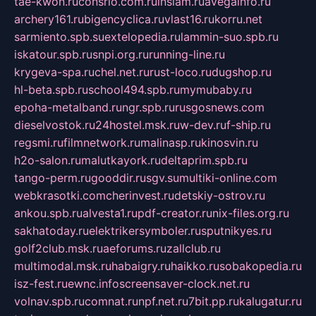
tae-kwon.ru
consrio.com.ru
insiam.ru
avegainfo.ru
archery161.ru
bigencyclica.ru
vlast16.ru
korru.net
sarmiento.spb.su
extelopedia.ru
lammin-suo.spb.ru
iskatour.spb.ru
snpi.org.ru
running-line.ru
krygeva-spa.ru
chel.net.ru
rust-loco.ru
dugshop.ru
hl-beta.spb.ru
school494.spb.ru
mymubaby.ru
epoha-metalband.ru
ngr.spb.ru
rusgosnews.com
dieselvostok.ru
24hostel.msk.ru
w-dev.ru
f-ship.ru
regsmi.ru
filmnetwork.ru
malinasp.ru
kinosvin.ru
h2o-salon.ru
malutkayork.ru
deltaprim.spb.ru
tango-perm.ru
gooddir.ru
sgv.su
multiki-online.com
webkrasotki.com
cherinvest.ru
detskiy-ostrov.ru
ankou.spb.ru
alvesta1.ru
pdf-creator.ru
nix-files.org.ru
sakhatoday.ru
elektrikersymboler.ru
sputnikyes.ru
golf2club.msk.ru
aeforums.ru
zallclub.ru
multimodal.msk.ru
habaigry.ru
haikko.ru
sobakopedia.ru
isz-fest.ru
ewnc.info
screensaver-clock.net.ru
volnav.spb.ru
comnat.ru
npf.net.ru
7bit.pp.ru
kalugatur.ru