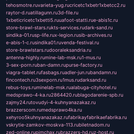
tehosmotre.ru
varieta-yug.ru
cricetc1xbetr1xbetcc2.ru
raytor-d.ru
atillagunn.ru
3d-file.ru
1xbeticricetc1xbetti5.ru
uafoot-statti.ru
e-abis1c.ru
store-brawl-stars.ru
kts-services.ru
dark-sand.ru
sindika-01.ru
sp-life.ru
x-legion.ru
sib-archives.ru
e-abis-1-c.ru
sindika01.ru
venda-festival.ru
store-brawlstars.ru
dooraleksandria.ru
antenna-highly.ru
mine-lab-msk.ru
1-mus.ru
3-sex-porn.ru
ban-damn.ru
purse-factory.ru
viagra-tablet.ru
fasbags.ru
adler-jun.ru
bandamn.ru
fincontech.ru
3sexporn.ru
1mus.ru
darksand.ru
rebus-toys.ru
minelab-msk.ru
alabuga-cityhotel.ru
medsprawo-4-ka.ru
2864420.ru
blagodarenie-spb.ru
zajmy24.ru
tovudyi-4-kuhnyanazakaz.ru
brazzerscom.ru
medsprawo4ka.ru
xehyroo5kuhnyanazakaz.ru
fabrikayfabrikaefabrika.ru
vskrytie-zamkov-moskva-113.ru
biletnadom.ru
zed-online.ru
pimchax.ru
brazzers-hd.ru
z-host.ru