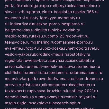
york-life.ru
doroga-expo.ru
ribery.ru
cleanmedicine.ru
slovar-ivrit.ru
porno-video-besplatno.ru
seks-365.ru
ovucontrol.ru
sloty-igrovyye-avtomaty.ru
ru-industriya.ru
russkoe-porno-besplatno.ru
belgorod-day.ru
digilith.ru
pichkurovlab.ru
medic-today.ru
taksu.ru
comp123.ru
don-ykt.ru
teensvoice.ru
imgsharing.ru
domashnee-porno.ru
eva-elfie.ru
foto-tur.ru
biz-doska.ru
metropoltravel.ru
veslo-i-yakor.ru
borodino-media.ru
rostotsky.ru
regionufa.ru
weiss-bet.ru
zaryna.ru
casinotablet.ru
universalia.ru
remont-mebeli-moscow.ru
termomur.ru
clubfisher.ru
remstirufa.ru
erdamchi.ru
doramamama.ru
muraviovka-park.ru
worldofwoman.ru
clean-dreams.ru
arkrym.ru
kristinita.ru
dircomputer.ru
healthenter.ru
textexperts.ru
pivnaya-kruzhka.ru
kinofilmy-2021.ru
demolalapaluza.ru
tanyavanya.ru
remstir-tolyatti.ru
msdip.ru
jdol.ru
sokolovr.ru
newtech-spb.ru