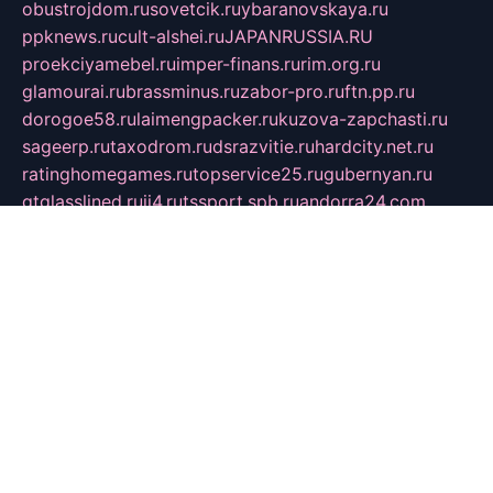
obustrojdom.ru
sovetcik.ru
ybaranovskaya.ru
ppknews.ru
cult-alshei.ru
JAPANRUSSIA.RU
proekciyamebel.ru
imper-finans.ru
rim.org.ru
glamourai.ru
brassminus.ru
zabor-pro.ru
ftn.pp.ru
dorogoe58.ru
laimengpacker.ru
kuzova-zapchasti.ru
sageerp.ru
taxodrom.ru
dsrazvitie.ru
hardcity.net.ru
ratinghomegames.ru
topservice25.ru
gubernyan.ru
gtglasslined.ru
ii4.ru
tssport.spb.ru
andorra24.com
blackwallstreet.ru
oboimos.ru
optim-doors.com.ru
ikuch.ru
nycr.org.ru
npa21.ru
vremya-ch.spb.ru
desert000.ru
ivtorgi.ru
ifiori.ru
catalog-statei.ru
dcv.org.ru
spetsmaster174.ru
ipkameryhiseeu.ru
dum26.ru
ruspol.spb.ru
fr-opendp.ru
kam-solnyshko.ru
cheyenne-arapaho.ru
sevzapmetal.spb.ru
ted-lapidus.spb.ru
parasite-eliminator.ru
sigma-complete.ru
modernworld.ru
dama-moda.ru
eholot-group.ru
sk-nvkz.ru
DRONGOLD.RU
democratia2.ru
i-farmer.ru
mass-sport.org