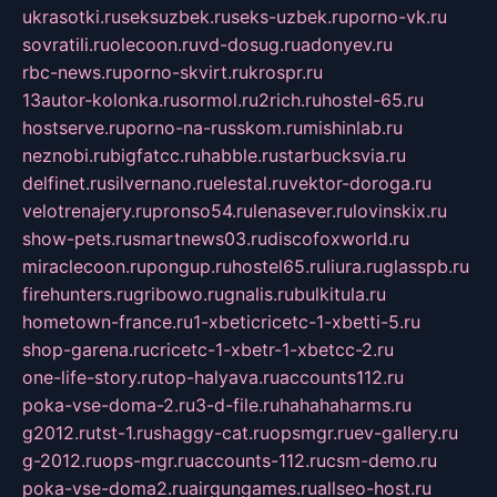
ukrasotki.ru
seksuzbek.ru
seks-uzbek.ru
porno-vk.ru
sovratili.ru
olecoon.ru
vd-dosug.ru
adonyev.ru
rbc-news.ru
porno-skvirt.ru
krospr.ru
13autor-kolonka.ru
sormol.ru
2rich.ru
hostel-65.ru
hostserve.ru
porno-na-russkom.ru
mishinlab.ru
neznobi.ru
bigfatcc.ru
habble.ru
starbucksvia.ru
delfinet.ru
silvernano.ru
elestal.ru
vektor-doroga.ru
velotrenajery.ru
pronso54.ru
lenasever.ru
lovinskix.ru
show-pets.ru
smartnews03.ru
discofoxworld.ru
miraclecoon.ru
pongup.ru
hostel65.ru
liura.ru
glasspb.ru
firehunters.ru
gribowo.ru
gnalis.ru
bulkitula.ru
hometown-france.ru
1-xbeticricetc-1-xbetti-5.ru
shop-garena.ru
cricetc-1-xbetr-1-xbetcc-2.ru
one-life-story.ru
top-halyava.ru
accounts112.ru
poka-vse-doma-2.ru
3-d-file.ru
hahahaharms.ru
g2012.ru
tst-1.ru
shaggy-cat.ru
opsmgr.ru
ev-gallery.ru
g-2012.ru
ops-mgr.ru
accounts-112.ru
csm-demo.ru
poka-vse-doma2.ru
airgungames.ru
allseo-host.ru