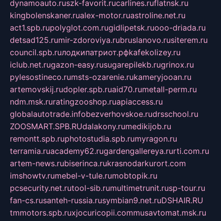
dynamoauto.ru
szk-favorit.ru
carlines.ru
flatnsk.ru
kingbolenskaner.ru
alex-motor.ru
astroline.net.ru
act1.spb.ru
polyglot.com.ru
gidlipetsk.ru
ooo-driada.ru
detsad125.ru
mir-zdoroviya.ru
bruslanovo.ru
siterem.ru
council.spb.ru
лодкипатриот.рф
kafekolizey.ru
iclub.net.ru
gazon-easy.ru
sugarepilekb.ru
grinox.ru
pylesostineco.ru
msts-ozarenie.ru
kameryjooan.ru
artemovskij.ru
dopler.spb.ru
aid70.ru
metall-perm.ru
ndm.msk.ru
ratingzooshop.ru
apiaccess.ru
globalautotrade.info
bezverhovskoe.ru
drsschool.ru
ZOOSMART.SPB.RU
dalakony.ru
medikijob.ru
remontt.spb.ru
photostudia.spb.ru
myragon.ru
terramia.ru
academy62.ru
gardengallereya.ru
rti.com.ru
artem-news.ru
biserinca.ru
krasnodarkurort.com
imshowtv.ru
mebel-v-tule.ru
mobtopik.ru
pcsecurity.net.ru
tool-sib.ru
multimetrunit.ru
sp-tour.ru
fan-cs.ru
santeh-russia.ru
symbian9.net.ru
DSHAIR.RU
tmmotors.spb.ru
xjocuricopii.com
musavtomat.msk.ru