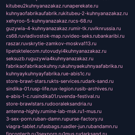
kitubeu2kuhnyanazakaz.ru
naperekate.ru
kuhnyaofabrikaufabrik.ru
kitubeu-2-kuhnyanazakaz.ru
xehyroo-5-kuhnyanazakaz.ru
cs-68.ru
guzywia-4-kuhnyanazakaz.ru
mir-tk.ru
vlknrussia.ru
cs68.ru
vladivostok-map.ru
video-seks.ru
bankaribi.ru
raszar.ru
vskrytie-zamkov-moskva113.ru
lipetsktelecom.ru
tovudyi4kuhnyanazakaz.ru
seksuzb.ru
guzywia4kuhnyanazakaz.ru
fabrikaofabrikaokuhny.ru
kuhnyaekuhnyaafabrika.ru
kuhnyaykuhnyayfabrika.ru
e-abis1c.ru
store-brawl-stars.ru
kts-services.ru
dark-sand.ru
sindika-01.ru
sp-life.ru
x-legion.ru
sib-archives.ru
e-abis-1-c.ru
sindika01.ru
venda-festival.ru
store-brawlstars.ru
dooraleksandria.ru
antenna-highly.ru
mine-lab-msk.ru
1-mus.ru
3-sex-porn.ru
ban-damn.ru
purse-factory.ru
viagra-tablet.ru
fasbags.ru
adler-jun.ru
bandamn.ru
fincontech.ru
3sexporn.ru
1mus.ru
darksand.ru