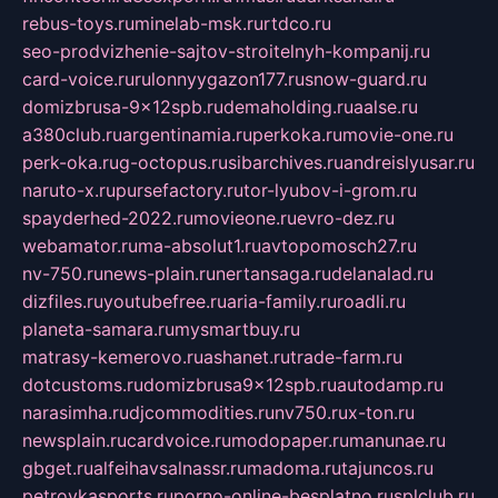
rebus-toys.ru
minelab-msk.ru
rtdco.ru
seo-prodvizhenie-sajtov-stroitelnyh-kompanij.ru
card-voice.ru
rulonnyygazon177.ru
snow-guard.ru
domizbrusa-9x12spb.ru
demaholding.ru
aalse.ru
a380club.ru
argentinamia.ru
perkoka.ru
movie-one.ru
perk-oka.ru
g-octopus.ru
sibarchives.ru
andreislyusar.ru
naruto-x.ru
pursefactory.ru
tor-lyubov-i-grom.ru
spayderhed-2022.ru
movieone.ru
evro-dez.ru
webamator.ru
ma-absolut1.ru
avtopomosch27.ru
nv-750.ru
news-plain.ru
nertansaga.ru
delanalad.ru
dizfiles.ru
youtubefree.ru
aria-family.ru
roadli.ru
planeta-samara.ru
mysmartbuy.ru
matrasy-kemerovo.ru
ashanet.ru
trade-farm.ru
dotcustoms.ru
domizbrusa9x12spb.ru
autodamp.ru
narasimha.ru
djcommodities.ru
nv750.ru
x-ton.ru
newsplain.ru
cardvoice.ru
modopaper.ru
manunae.ru
gbget.ru
alfeihavsalnassr.ru
madoma.ru
tajuncos.ru
petrovkasports.ru
porno-online-besplatno.ru
splclub.ru