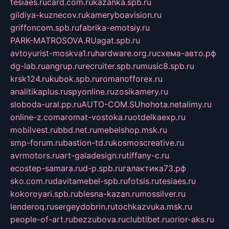
tesiaes.ru
card.com.ru
kazanka.spb.ru
gildiya-kuznecov.ru
kameryboavision.ru
griffoncom.spb.ru
fabrika-emotsiy.ru
PARK-MATROSOVA.RU
agat.spb.ru
avtoyurist-moskva1.ru
hardware.org.ru
схема-авто.рф
dg-lab.ru
angrup.ru
recruiter.spb.ru
music8.spb.ru
krsk124.ru
kubok.spb.ru
romanofforex.ru
analitikaplus.ru
spyonline.ru
zosikamery.ru
sloboda-ural.pp.ru
AUTO-COM.SU
hohota.net
alimy.ru
online-z.com
aromat-vostoka.ru
otdelkaexp.ru
mobilvest.ru
bbd.net.ru
mebelshop.msk.ru
smp-forum.ru
bastion-td.ru
kosmoscreative.ru
avrmotors.ru
art-galadesign.ru
tiffany-c.ru
ecostep-samara.ru
d-p.spb.ru
галактика73.рф
sko.com.ru
davitamebel-spb.ru
fotsis.ru
tesiaes.ru
kokoroyari.spb.ru
blesna-kazan.ru
mossilver.ru
lenderoq.ru
sergeydobrin.ru
tochkazvuka.msk.ru
people-of-art.ru
bezzubova.ru
clubtibet.ru
orior-aks.ru