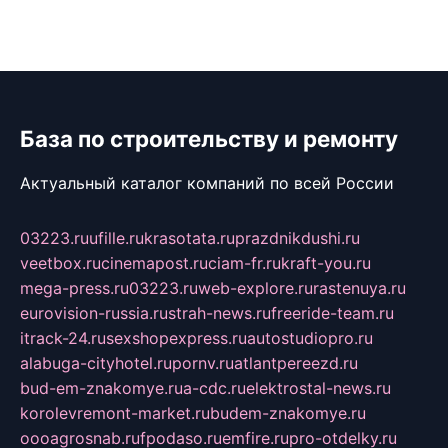
База по строительству и ремонту
Актуальный каталог компаний по всей России
03223.ru
ufille.ru
krasotata.ru
prazdnikdushi.ru
veetbox.ru
cinemapost.ru
ciam-fr.ru
kraft-you.ru
mega-press.ru
03223.ru
web-explore.ru
rastenuya.ru
eurovision-russia.ru
strah-news.ru
freeride-team.ru
itrack-24.ru
sexshopexpress.ru
autostudiopro.ru
alabuga-cityhotel.ru
pornv.ru
atlantpereezd.ru
bud-em-znakomye.ru
a-cdc.ru
elektrostal-news.ru
korolevremont-market.ru
budem-znakomye.ru
oooagrosnab.ru
fpodaso.ru
emfire.ru
pro-otdelky.ru