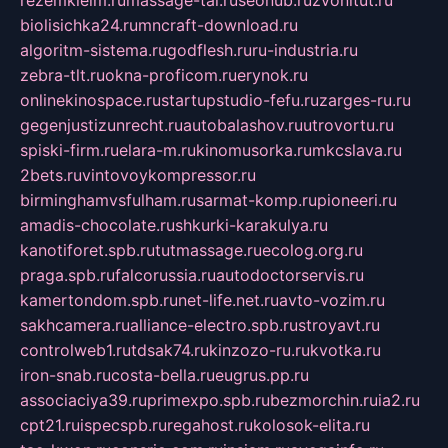
rezemkleim.ru
massage-tai.ru
seonub.ru
zvonitut.ru
biolisichka24.ru
mncraft-download.ru
algoritm-sistema.ru
godflesh.ru
ru-industria.ru
zebra-tlt.ru
okna-proficom.ru
erynok.ru
onlinekinospace.ru
startupstudio-fefu.ru
zarges-ru.ru
gegenjustizunrecht.ru
autobalashov.ru
utrovortu.ru
spiski-firm.ru
elara-m.ru
kinomusorka.ru
mkcslava.ru
2bets.ru
vintovoykompressor.ru
birminghamvsfulham.ru
sarmat-komp.ru
pioneeri.ru
amadis-chocolate.ru
shkurki-karakulya.ru
kanotiforet.spb.ru
tutmassage.ru
ecolog.org.ru
praga.spb.ru
falcorussia.ru
autodoctorservis.ru
kamertondom.spb.ru
net-life.net.ru
avto-vozim.ru
sakhcamera.ru
alliance-electro.spb.ru
stroyavt.ru
controlweb1.ru
tdsak74.ru
kinzozo-ru.ru
kvotka.ru
iron-snab.ru
costa-bella.ru
eugrus.pp.ru
associaciya39.ru
primexpo.spb.ru
bezmorchin.ru
ia2.ru
cpt21.ru
ispecspb.ru
regahost.ru
kolosok-elita.ru