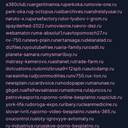
a380club.ru
argentinamia.ru
perkoka.ru
movie-one.ru
perk-oka.ru
g-octopus.ru
sibarchives.ru
andreislyusar.ru
naruto-x.ru
pursefactory.ru
tor-lyubov-i-grom.ru
spayderhed-2022.ru
movieone.ru
evro-dez.ru
webamator.ru
ma-absolut1.ru
avtopomosch27.ru
nv-750.ru
news-plain.ru
nertansaga.ru
delanalad.ru
dizfiles.ru
youtubefree.ru
aria-family.ru
roadli.ru
planeta-samara.ru
mysmartbuy.ru
matrasy-kemerovo.ru
ashanet.ru
trade-farm.ru
dotcustoms.ru
domizbrusa9x12spb.ru
autodamp.ru
narasimha.ru
djcommodities.ru
nv750.ru
x-ton.ru
newsplain.ru
cardvoice.ru
modopaper.ru
manunae.ru
gbget.ru
alfeihavsalnassr.ru
madoma.ru
tajuncos.ru
petrovkasports.ru
porno-online-besplatno.ru
splclub.ru
york-life.ru
doroga-expo.ru
ribery.ru
cleanmedicine.ru
slovar-ivrit.ru
porno-video-besplatno.ru
seks-365.ru
ovucontrol.ru
sloty-igrovyye-avtomaty.ru
ru-industriya.ru
russkoe-porno-besplatno.ru