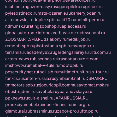
iclub.net.ru
gazon-easy.ru
sugarepilekb.ru
grinox.ru
pylesostineco.ru
msts-ozarenie.ru
kameryjooan.ru
artemovskij.ru
dopler.spb.ru
aid70.ru
metall-perm.ru
ndm.msk.ru
ratingzooshop.ru
apiaccess.ru
globalautotrade.info
bezverhovskoe.ru
drsschool.ru
ZOOSMART.SPB.RU
dalakony.ru
medikijob.ru
remontt.spb.ru
photostudia.spb.ru
myragon.ru
terramia.ru
academy62.ru
gardengallereya.ru
rti.com.ru
artem-news.ru
biserinca.ru
krasnodarkurort.com
imshowtv.ru
mebel-v-tule.ru
mobtopik.ru
pcsecurity.net.ru
tool-sib.ru
multimetrunit.ru
sp-tour.ru
fan-cs.ru
santeh-russia.ru
symbian9.net.ru
DSHAIR.RU
tmmotors.spb.ru
xjocuricopii.com
musavtomat.msk.ru
obustrojdom.ru
sovetcik.ru
ybaranovskaya.ru
ppknews.ru
cult-alshei.ru
JAPANRUSSIA.RU
proekciyamebel.ru
imper-finans.ru
rim.org.ru
glamourai.ru
brassminus.ru
zabor-pro.ru
ftn.pp.ru