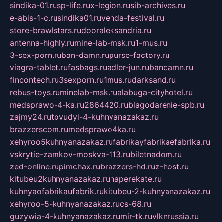
sindika-01.ru
sp-life.ru
x-legion.ru
sib-archives.ru
e-abis-1-c.ru
sindika01.ru
venda-festival.ru
store-brawlstars.ru
dooraleksandria.ru
antenna-highly.ru
mine-lab-msk.ru
1-mus.ru
3-sex-porn.ru
ban-damn.ru
purse-factory.ru
viagra-tablet.ru
fasbags.ru
adler-jun.ru
bandamn.ru
fincontech.ru
3sexporn.ru
1mus.ru
darksand.ru
rebus-toys.ru
minelab-msk.ru
alabuga-cityhotel.ru
medsprawo-4-ka.ru
2864420.ru
blagodarenie-spb.ru
zajmy24.ru
tovudyi-4-kuhnyanazakaz.ru
brazzerscom.ru
medsprawo4ka.ru
xehyroo5kuhnyanazakaz.ru
fabrikayfabrikaefabrika.ru
vskrytie-zamkov-moskva-113.ru
biletnadom.ru
zed-online.ru
pimchax.ru
brazzers-hd.ru
z-host.ru
kitubeu2kuhnyanazakaz.ru
naperekate.ru
kuhnyaofabrikaufabrik.ru
kitubeu-2-kuhnyanazakaz.ru
xehyroo-5-kuhnyanazakaz.ru
cs-68.ru
guzywia-4-kuhnyanazakaz.ru
mir-tk.ru
vlknrussia.ru