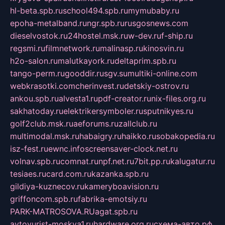
hl-beta.spb.ru
school494.spb.ru
mymubaby.ru
epoha-metalband.ru
ngr.spb.ru
rusgosnews.com
dieselvostok.ru
24hostel.msk.ru
w-dev.ru
f-ship.ru
regsmi.ru
filmnetwork.ru
malinasp.ru
kinosvin.ru
h2o-salon.ru
malutkayork.ru
deltaprim.spb.ru
tango-perm.ru
gooddir.ru
sgv.su
multiki-online.com
webkrasotki.com
cherinvest.ru
detskiy-ostrov.ru
ankou.spb.ru
alvesta1.ru
pdf-creator.ru
nix-files.org.ru
sakhatoday.ru
elektrikersymboler.ru
sputnikyes.ru
golf2club.msk.ru
aeforums.ru
zallclub.ru
multimodal.msk.ru
habaigry.ru
haikko.ru
sobakopedia.ru
isz-fest.ru
ewnc.info
screensaver-clock.net.ru
volnav.spb.ru
comnat.ru
npf.net.ru
7bit.pp.ru
kalugatur.ru
tesiaes.ru
card.com.ru
kazanka.spb.ru
gildiya-kuznecov.ru
kameryboavision.ru
griffoncom.spb.ru
fabrika-emotsiy.ru
PARK-MATROSOVA.RU
agat.spb.ru
avtoyurist-moskva1.ru
hardware.org.ru
схема-авто.рф