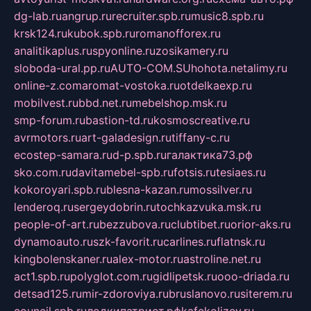
dg-lab.ru
angrup.ru
recruiter.spb.ru
music8.spb.ru
krsk124.ru
kubok.spb.ru
romanofforex.ru
analitikaplus.ru
spyonline.ru
zosikamery.ru
sloboda-ural.pp.ru
AUTO-COM.SU
hohota.net
alimy.ru
online-z.com
aromat-vostoka.ru
otdelkaexp.ru
mobilvest.ru
bbd.net.ru
mebelshop.msk.ru
smp-forum.ru
bastion-td.ru
kosmoscreative.ru
avrmotors.ru
art-galadesign.ru
tiffany-c.ru
ecostep-samara.ru
d-p.spb.ru
галактика73.рф
sko.com.ru
davitamebel-spb.ru
fotsis.ru
tesiaes.ru
kokoroyari.spb.ru
blesna-kazan.ru
mossilver.ru
lenderoq.ru
sergeydobrin.ru
tochkazvuka.msk.ru
people-of-art.ru
bezzubova.ru
clubtibet.ru
orior-aks.ru
dynamoauto.ru
szk-favorit.ru
carlines.ru
flatnsk.ru
kingbolenskaner.ru
alex-motor.ru
astroline.net.ru
act1.spb.ru
polyglot.com.ru
gidlipetsk.ru
ooo-driada.ru
detsad125.ru
mir-zdoroviya.ru
bruslanovo.ru
siterem.ru
council.spb.ru
лодкипатриот.рф
kafekolizey.ru