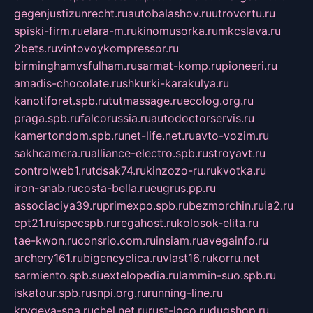
gegenjustizunrecht.ru
autobalashov.ru
utrovortu.ru
spiski-firm.ru
elara-m.ru
kinomusorka.ru
mkcslava.ru
2bets.ru
vintovoykompressor.ru
birminghamvsfulham.ru
sarmat-komp.ru
pioneeri.ru
amadis-chocolate.ru
shkurki-karakulya.ru
kanotiforet.spb.ru
tutmassage.ru
ecolog.org.ru
praga.spb.ru
falcorussia.ru
autodoctorservis.ru
kamertondom.spb.ru
net-life.net.ru
avto-vozim.ru
sakhcamera.ru
alliance-electro.spb.ru
stroyavt.ru
controlweb1.ru
tdsak74.ru
kinzozo-ru.ru
kvotka.ru
iron-snab.ru
costa-bella.ru
eugrus.pp.ru
associaciya39.ru
primexpo.spb.ru
bezmorchin.ru
ia2.ru
cpt21.ru
ispecspb.ru
regahost.ru
kolosok-elita.ru
tae-kwon.ru
consrio.com.ru
insiam.ru
avegainfo.ru
archery161.ru
bigencyclica.ru
vlast16.ru
korru.net
sarmiento.spb.su
extelopedia.ru
lammin-suo.spb.ru
iskatour.spb.ru
snpi.org.ru
running-line.ru
krygeva-spa.ru
chel.net.ru
rust-loco.ru
dugshop.ru