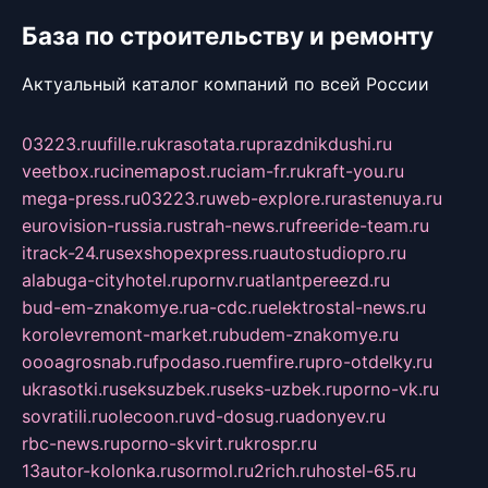
База по строительству и ремонту
Актуальный каталог компаний по всей России
03223.ru
ufille.ru
krasotata.ru
prazdnikdushi.ru
veetbox.ru
cinemapost.ru
ciam-fr.ru
kraft-you.ru
mega-press.ru
03223.ru
web-explore.ru
rastenuya.ru
eurovision-russia.ru
strah-news.ru
freeride-team.ru
itrack-24.ru
sexshopexpress.ru
autostudiopro.ru
alabuga-cityhotel.ru
pornv.ru
atlantpereezd.ru
bud-em-znakomye.ru
a-cdc.ru
elektrostal-news.ru
korolevremont-market.ru
budem-znakomye.ru
oooagrosnab.ru
fpodaso.ru
emfire.ru
pro-otdelky.ru
ukrasotki.ru
seksuzbek.ru
seks-uzbek.ru
porno-vk.ru
sovratili.ru
olecoon.ru
vd-dosug.ru
adonyev.ru
rbc-news.ru
porno-skvirt.ru
krospr.ru
13autor-kolonka.ru
sormol.ru
2rich.ru
hostel-65.ru