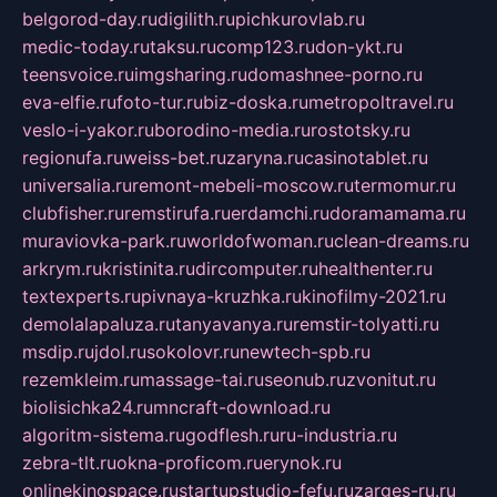
belgorod-day.ru
digilith.ru
pichkurovlab.ru
medic-today.ru
taksu.ru
comp123.ru
don-ykt.ru
teensvoice.ru
imgsharing.ru
domashnee-porno.ru
eva-elfie.ru
foto-tur.ru
biz-doska.ru
metropoltravel.ru
veslo-i-yakor.ru
borodino-media.ru
rostotsky.ru
regionufa.ru
weiss-bet.ru
zaryna.ru
casinotablet.ru
universalia.ru
remont-mebeli-moscow.ru
termomur.ru
clubfisher.ru
remstirufa.ru
erdamchi.ru
doramamama.ru
muraviovka-park.ru
worldofwoman.ru
clean-dreams.ru
arkrym.ru
kristinita.ru
dircomputer.ru
healthenter.ru
textexperts.ru
pivnaya-kruzhka.ru
kinofilmy-2021.ru
demolalapaluza.ru
tanyavanya.ru
remstir-tolyatti.ru
msdip.ru
jdol.ru
sokolovr.ru
newtech-spb.ru
rezemkleim.ru
massage-tai.ru
seonub.ru
zvonitut.ru
biolisichka24.ru
mncraft-download.ru
algoritm-sistema.ru
godflesh.ru
ru-industria.ru
zebra-tlt.ru
okna-proficom.ru
erynok.ru
onlinekinospace.ru
startupstudio-fefu.ru
zarges-ru.ru