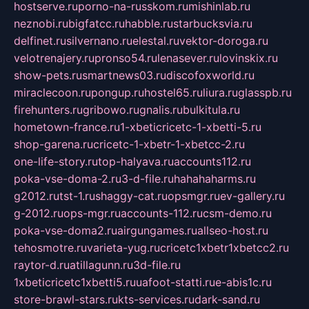
hostserve.ru
porno-na-russkom.ru
mishinlab.ru
neznobi.ru
bigfatcc.ru
habble.ru
starbucksvia.ru
delfinet.ru
silvernano.ru
elestal.ru
vektor-doroga.ru
velotrenajery.ru
pronso54.ru
lenasever.ru
lovinskix.ru
show-pets.ru
smartnews03.ru
discofoxworld.ru
miraclecoon.ru
pongup.ru
hostel65.ru
liura.ru
glasspb.ru
firehunters.ru
gribowo.ru
gnalis.ru
bulkitula.ru
hometown-france.ru
1-xbeticricetc-1-xbetti-5.ru
shop-garena.ru
cricetc-1-xbetr-1-xbetcc-2.ru
one-life-story.ru
top-halyava.ru
accounts112.ru
poka-vse-doma-2.ru
3-d-file.ru
hahahaharms.ru
g2012.ru
tst-1.ru
shaggy-cat.ru
opsmgr.ru
ev-gallery.ru
g-2012.ru
ops-mgr.ru
accounts-112.ru
csm-demo.ru
poka-vse-doma2.ru
airgungames.ru
allseo-host.ru
tehosmotre.ru
varieta-yug.ru
cricetc1xbetr1xbetcc2.ru
raytor-d.ru
atillagunn.ru
3d-file.ru
1xbeticricetc1xbetti5.ru
uafoot-statti.ru
e-abis1c.ru
store-brawl-stars.ru
kts-services.ru
dark-sand.ru