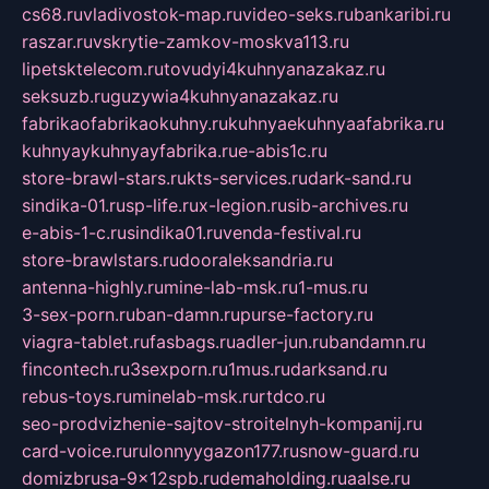
cs68.ru
vladivostok-map.ru
video-seks.ru
bankaribi.ru
raszar.ru
vskrytie-zamkov-moskva113.ru
lipetsktelecom.ru
tovudyi4kuhnyanazakaz.ru
seksuzb.ru
guzywia4kuhnyanazakaz.ru
fabrikaofabrikaokuhny.ru
kuhnyaekuhnyaafabrika.ru
kuhnyaykuhnyayfabrika.ru
e-abis1c.ru
store-brawl-stars.ru
kts-services.ru
dark-sand.ru
sindika-01.ru
sp-life.ru
x-legion.ru
sib-archives.ru
e-abis-1-c.ru
sindika01.ru
venda-festival.ru
store-brawlstars.ru
dooraleksandria.ru
antenna-highly.ru
mine-lab-msk.ru
1-mus.ru
3-sex-porn.ru
ban-damn.ru
purse-factory.ru
viagra-tablet.ru
fasbags.ru
adler-jun.ru
bandamn.ru
fincontech.ru
3sexporn.ru
1mus.ru
darksand.ru
rebus-toys.ru
minelab-msk.ru
rtdco.ru
seo-prodvizhenie-sajtov-stroitelnyh-kompanij.ru
card-voice.ru
rulonnyygazon177.ru
snow-guard.ru
domizbrusa-9x12spb.ru
demaholding.ru
aalse.ru