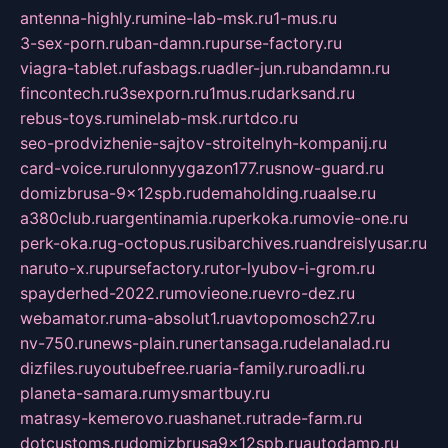
antenna-highly.ru
mine-lab-msk.ru
1-mus.ru
3-sex-porn.ru
ban-damn.ru
purse-factory.ru
viagra-tablet.ru
fasbags.ru
adler-jun.ru
bandamn.ru
fincontech.ru
3sexporn.ru
1mus.ru
darksand.ru
rebus-toys.ru
minelab-msk.ru
rtdco.ru
seo-prodvizhenie-sajtov-stroitelnyh-kompanij.ru
card-voice.ru
rulonnyygazon177.ru
snow-guard.ru
domizbrusa-9x12spb.ru
demaholding.ru
aalse.ru
a380club.ru
argentinamia.ru
perkoka.ru
movie-one.ru
perk-oka.ru
g-octopus.ru
sibarchives.ru
andreislyusar.ru
naruto-x.ru
pursefactory.ru
tor-lyubov-i-grom.ru
spayderhed-2022.ru
movieone.ru
evro-dez.ru
webamator.ru
ma-absolut1.ru
avtopomosch27.ru
nv-750.ru
news-plain.ru
nertansaga.ru
delanalad.ru
dizfiles.ru
youtubefree.ru
aria-family.ru
roadli.ru
planeta-samara.ru
mysmartbuy.ru
matrasy-kemerovo.ru
ashanet.ru
trade-farm.ru
dotcustoms.ru
domizbrusa9x12spb.ru
autodamp.ru