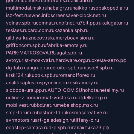
golf2club.msk.ru
aeforums.ru
zallclub.ru
multimodal.msk.ru
habaigry.ru
haikko.ru
sobakopedia.ru
isz-fest.ru
ewnc.info
screensaver-clock.net.ru
volnav.spb.ru
comnat.ru
npf.net.ru
7bit.pp.ru
kalugatur.ru
tesiaes.ru
card.com.ru
kazanka.spb.ru
gildiya-kuznecov.ru
kameryboavision.ru
griffoncom.spb.ru
fabrika-emotsiy.ru
PARK-MATROSOVA.RU
agat.spb.ru
avtoyurist-moskva1.ru
hardware.org.ru
схема-авто.рф
dg-lab.ru
angrup.ru
recruiter.spb.ru
music8.spb.ru
krsk124.ru
kubok.spb.ru
romanofforex.ru
analitikaplus.ru
spyonline.ru
zosikamery.ru
sloboda-ural.pp.ru
AUTO-COM.SU
hohota.net
alimy.ru
online-z.com
aromat-vostoka.ru
otdelkaexp.ru
mobilvest.ru
bbd.net.ru
mebelshop.msk.ru
smp-forum.ru
bastion-td.ru
kosmoscreative.ru
avrmotors.ru
art-galadesign.ru
tiffany-c.ru
ecostep-samara.ru
d-p.spb.ru
галактика73.рф