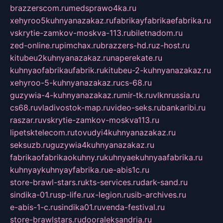
brazzerscom.ru
medsprawo4ka.ru
xehyroo5kuhnyanazakaz.ru
fabrikayfabrikaefabrika.ru
vskrytie-zamkov-moskva-113.ru
biletnadom.ru
zed-online.ru
pimchax.ru
brazzers-hd.ru
z-host.ru
kitubeu2kuhnyanazakaz.ru
naperekate.ru
kuhnyaofabrikaufabrik.ru
kitubeu-2-kuhnyanazakaz.ru
xehyroo-5-kuhnyanazakaz.ru
cs-68.ru
guzywia-4-kuhnyanazakaz.ru
mir-tk.ru
vlknrussia.ru
cs68.ru
vladivostok-map.ru
video-seks.ru
bankaribi.ru
raszar.ru
vskrytie-zamkov-moskva113.ru
lipetsktelecom.ru
tovudyi4kuhnyanazakaz.ru
seksuzb.ru
guzywia4kuhnyanazakaz.ru
fabrikaofabrikaokuhny.ru
kuhnyaekuhnyaafabrika.ru
kuhnyaykuhnyayfabrika.ru
e-abis1c.ru
store-brawl-stars.ru
kts-services.ru
dark-sand.ru
sindika-01.ru
sp-life.ru
x-legion.ru
sib-archives.ru
e-abis-1-c.ru
sindika01.ru
venda-festival.ru
store-brawlstars.ru
dooraleksandria.ru