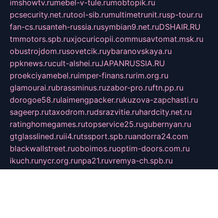
imshowtv.ru
mebel-v-tule.ru
mobtopik.ru
pcsecurity.net.ru
tool-sib.ru
multimetrunit.ru
sp-tour.ru
fan-cs.ru
santeh-russia.ru
symbian9.net.ru
DSHAIR.RU
tmmotors.spb.ru
xjocuricopii.com
musavtomat.msk.ru
obustrojdom.ru
sovetcik.ru
ybaranovskaya.ru
ppknews.ru
cult-alshei.ru
JAPANRUSSIA.RU
proekciyamebel.ru
imper-finans.ru
rim.org.ru
glamourai.ru
brassminus.ru
zabor-pro.ru
ftn.pp.ru
dorogoe58.ru
laimengpacker.ru
kuzova-zapchasti.ru
sageerp.ru
taxodrom.ru
dsrazvitie.ru
hardcity.net.ru
ratinghomegames.ru
topservice25.ru
gubernyan.ru
gtglasslined.ru
ii4.ru
tssport.spb.ru
andorra24.com
blackwallstreet.ru
oboimos.ru
optim-doors.com.ru
ikuch.ru
nycr.org.ru
npa21.ru
vremya-ch.spb.ru
desert000.ru
ivtorgi.ru
ifiori.ru
catalog-statei.ru
dcv.org.ru
spetsmaster174.ru
ipkameryhiseeu.ru
dum26.ru
ruspol.spb.ru
fr-opendp.ru
kam-solnyshko.ru
cheyenne-arapaho.ru
sevzapmetal.spb.ru