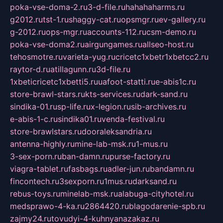
poka-vse-doma-2.ru
3-d-file.ru
hahahaharms.ru
g2012.ru
tst-1.ru
shaggy-cat.ru
opsmgr.ru
ev-gallery.ru
g-2012.ru
ops-mgr.ru
accounts-112.ru
csm-demo.ru
poka-vse-doma2.ru
airgungames.ru
allseo-host.ru
tehosmotre.ru
varieta-yug.ru
cricetc1xbetr1xbetcc2.ru
raytor-d.ru
atillagunn.ru
3d-file.ru
1xbeticricetc1xbetti5.ru
uafoot-statti.ru
e-abis1c.ru
store-brawl-stars.ru
kts-services.ru
dark-sand.ru
sindika-01.ru
sp-life.ru
x-legion.ru
sib-archives.ru
e-abis-1-c.ru
sindika01.ru
venda-festival.ru
store-brawlstars.ru
dooraleksandria.ru
antenna-highly.ru
mine-lab-msk.ru
1-mus.ru
3-sex-porn.ru
ban-damn.ru
purse-factory.ru
viagra-tablet.ru
fasbags.ru
adler-jun.ru
bandamn.ru
fincontech.ru
3sexporn.ru
1mus.ru
darksand.ru
rebus-toys.ru
minelab-msk.ru
alabuga-cityhotel.ru
medsprawo-4-ka.ru
2864420.ru
blagodarenie-spb.ru
zajmy24.ru
tovudyi-4-kuhnyanazakaz.ru