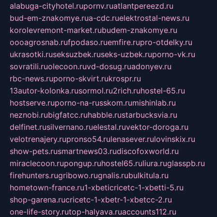
alabuga-cityhotel.ru
pornv.ru
atlantpereezd.ru
bud-em-znakomye.ru
a-cdc.ru
elektrostal-news.ru
korolevremont-market.ru
budem-znakomye.ru
oooagrosnab.ru
fpodaso.ru
emfire.ru
pro-otdelky.ru
ukrasotki.ru
seksuzbek.ru
seks-uzbek.ru
porno-vk.ru
sovratili.ru
olecoon.ru
vd-dosug.ru
adonyev.ru
rbc-news.ru
porno-skvirt.ru
krospr.ru
13autor-kolonka.ru
sormol.ru
2rich.ru
hostel-65.ru
hostserve.ru
porno-na-russkom.ru
mishinlab.ru
neznobi.ru
bigfatcc.ru
habble.ru
starbucksvia.ru
delfinet.ru
silvernano.ru
elestal.ru
vektor-doroga.ru
velotrenajery.ru
pronso54.ru
lenasever.ru
lovinskix.ru
show-pets.ru
smartnews03.ru
discofoxworld.ru
miraclecoon.ru
pongup.ru
hostel65.ru
liura.ru
glasspb.ru
firehunters.ru
gribowo.ru
gnalis.ru
bulkitula.ru
hometown-france.ru
1-xbeticricetc-1-xbetti-5.ru
shop-garena.ru
cricetc-1-xbetr-1-xbetcc-2.ru
one-life-story.ru
top-halyava.ru
accounts112.ru