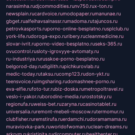
narasimha.ru
djcommodities.ru
nv750.ru
x-ton.ru
newsplain.ru
cardvoice.ru
modopaper.ru
manunae.ru
gbget.ru
alfeihavsalnassr.ru
madoma.ru
tajuncos.ru
petrovkasports.ru
porno-online-besplatno.ru
splclub.ru
york-life.ru
doroga-expo.ru
ribery.ru
cleanmedicine.ru
slovar-ivrit.ru
porno-video-besplatno.ru
seks-365.ru
ovucontrol.ru
sloty-igrovyye-avtomaty.ru
ru-industriya.ru
russkoe-porno-besplatno.ru
belgorod-day.ru
digilith.ru
pichkurovlab.ru
medic-today.ru
taksu.ru
comp123.ru
don-ykt.ru
teensvoice.ru
imgsharing.ru
domashnee-porno.ru
eva-elfie.ru
foto-tur.ru
biz-doska.ru
metropoltravel.ru
veslo-i-yakor.ru
borodino-media.ru
rostotsky.ru
regionufa.ru
weiss-bet.ru
zaryna.ru
casinotablet.ru
universalia.ru
remont-mebeli-moscow.ru
termomur.ru
clubfisher.ru
remstirufa.ru
erdamchi.ru
doramamama.ru
muraviovka-park.ru
worldofwoman.ru
clean-dreams.ru
arkrym.ru
kristinita.ru
dircomputer.ru
healthenter.ru