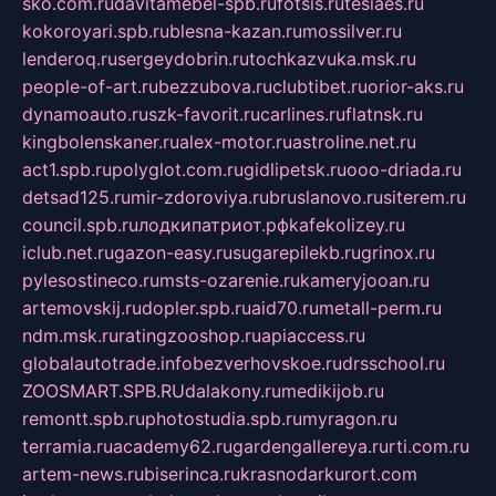
sko.com.ru
davitamebel-spb.ru
fotsis.ru
tesiaes.ru
kokoroyari.spb.ru
blesna-kazan.ru
mossilver.ru
lenderoq.ru
sergeydobrin.ru
tochkazvuka.msk.ru
people-of-art.ru
bezzubova.ru
clubtibet.ru
orior-aks.ru
dynamoauto.ru
szk-favorit.ru
carlines.ru
flatnsk.ru
kingbolenskaner.ru
alex-motor.ru
astroline.net.ru
act1.spb.ru
polyglot.com.ru
gidlipetsk.ru
ooo-driada.ru
detsad125.ru
mir-zdoroviya.ru
bruslanovo.ru
siterem.ru
council.spb.ru
лодкипатриот.рф
kafekolizey.ru
iclub.net.ru
gazon-easy.ru
sugarepilekb.ru
grinox.ru
pylesostineco.ru
msts-ozarenie.ru
kameryjooan.ru
artemovskij.ru
dopler.spb.ru
aid70.ru
metall-perm.ru
ndm.msk.ru
ratingzooshop.ru
apiaccess.ru
globalautotrade.info
bezverhovskoe.ru
drsschool.ru
ZOOSMART.SPB.RU
dalakony.ru
medikijob.ru
remontt.spb.ru
photostudia.spb.ru
myragon.ru
terramia.ru
academy62.ru
gardengallereya.ru
rti.com.ru
artem-news.ru
biserinca.ru
krasnodarkurort.com