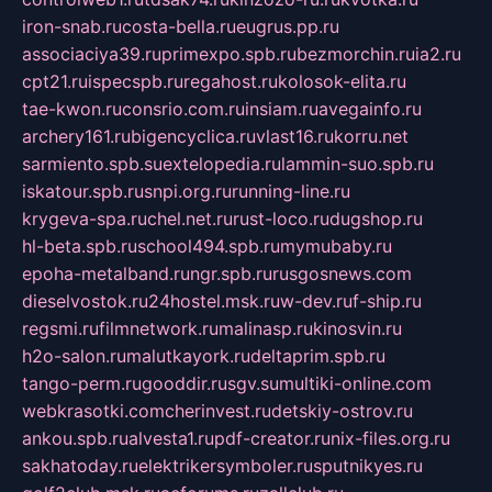
iron-snab.ru
costa-bella.ru
eugrus.pp.ru
associaciya39.ru
primexpo.spb.ru
bezmorchin.ru
ia2.ru
cpt21.ru
ispecspb.ru
regahost.ru
kolosok-elita.ru
tae-kwon.ru
consrio.com.ru
insiam.ru
avegainfo.ru
archery161.ru
bigencyclica.ru
vlast16.ru
korru.net
sarmiento.spb.su
extelopedia.ru
lammin-suo.spb.ru
iskatour.spb.ru
snpi.org.ru
running-line.ru
krygeva-spa.ru
chel.net.ru
rust-loco.ru
dugshop.ru
hl-beta.spb.ru
school494.spb.ru
mymubaby.ru
epoha-metalband.ru
ngr.spb.ru
rusgosnews.com
dieselvostok.ru
24hostel.msk.ru
w-dev.ru
f-ship.ru
regsmi.ru
filmnetwork.ru
malinasp.ru
kinosvin.ru
h2o-salon.ru
malutkayork.ru
deltaprim.spb.ru
tango-perm.ru
gooddir.ru
sgv.su
multiki-online.com
webkrasotki.com
cherinvest.ru
detskiy-ostrov.ru
ankou.spb.ru
alvesta1.ru
pdf-creator.ru
nix-files.org.ru
sakhatoday.ru
elektrikersymboler.ru
sputnikyes.ru