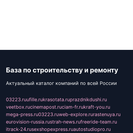
База по строительству и ремонту
Актуальный каталог компаний по всей России
03223.ru
ufille.ru
krasotata.ru
prazdnikdushi.ru
veetbox.ru
cinemapost.ru
ciam-fr.ru
kraft-you.ru
mega-press.ru
03223.ru
web-explore.ru
rastenuya.ru
eurovision-russia.ru
strah-news.ru
freeride-team.ru
itrack-24.ru
sexshopexpress.ru
autostudiopro.ru