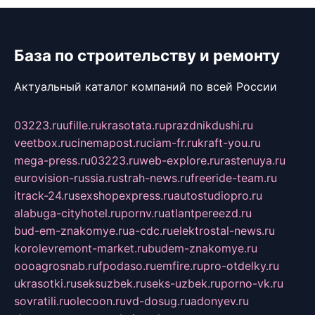
База по строительству и ремонту
Актуальный каталог компаний по всей России
03223.ru
ufille.ru
krasotata.ru
prazdnikdushi.ru
veetbox.ru
cinemapost.ru
ciam-fr.ru
kraft-you.ru
mega-press.ru
03223.ru
web-explore.ru
rastenuya.ru
eurovision-russia.ru
strah-news.ru
freeride-team.ru
itrack-24.ru
sexshopexpress.ru
autostudiopro.ru
alabuga-cityhotel.ru
pornv.ru
atlantpereezd.ru
bud-em-znakomye.ru
a-cdc.ru
elektrostal-news.ru
korolevremont-market.ru
budem-znakomye.ru
oooagrosnab.ru
fpodaso.ru
emfire.ru
pro-otdelky.ru
ukrasotki.ru
seksuzbek.ru
seks-uzbek.ru
porno-vk.ru
sovratili.ru
olecoon.ru
vd-dosug.ru
adonyev.ru