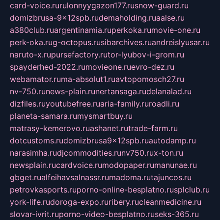
card-voice.ru
rulonnyygazon177.ru
snow-guard.ru
domizbrusa-9x12spb.ru
demaholding.ru
aalse.ru
a380club.ru
argentinamia.ru
perkoka.ru
movie-one.ru
perk-oka.ru
g-octopus.ru
sibarchives.ru
andreislyusar.ru
naruto-x.ru
pursefactory.ru
tor-lyubov-i-grom.ru
spayderhed-2022.ru
movieone.ru
evro-dez.ru
webamator.ru
ma-absolut1.ru
avtopomosch27.ru
nv-750.ru
news-plain.ru
nertansaga.ru
delanalad.ru
dizfiles.ru
youtubefree.ru
aria-family.ru
roadli.ru
planeta-samara.ru
mysmartbuy.ru
matrasy-kemerovo.ru
ashanet.ru
trade-farm.ru
dotcustoms.ru
domizbrusa9x12spb.ru
autodamp.ru
narasimha.ru
djcommodities.ru
nv750.ru
x-ton.ru
newsplain.ru
cardvoice.ru
modopaper.ru
manunae.ru
gbget.ru
alfeihavsalnassr.ru
madoma.ru
tajuncos.ru
petrovkasports.ru
porno-online-besplatno.ru
splclub.ru
york-life.ru
doroga-expo.ru
ribery.ru
cleanmedicine.ru
slovar-ivrit.ru
porno-video-besplatno.ru
seks-365.ru