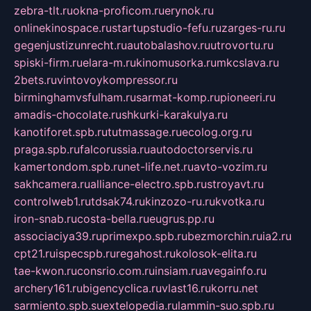
zebra-tlt.ru
okna-proficom.ru
erynok.ru
onlinekinospace.ru
startupstudio-fefu.ru
zarges-ru.ru
gegenjustizunrecht.ru
autobalashov.ru
utrovortu.ru
spiski-firm.ru
elara-m.ru
kinomusorka.ru
mkcslava.ru
2bets.ru
vintovoykompressor.ru
birminghamvsfulham.ru
sarmat-komp.ru
pioneeri.ru
amadis-chocolate.ru
shkurki-karakulya.ru
kanotiforet.spb.ru
tutmassage.ru
ecolog.org.ru
praga.spb.ru
falcorussia.ru
autodoctorservis.ru
kamertondom.spb.ru
net-life.net.ru
avto-vozim.ru
sakhcamera.ru
alliance-electro.spb.ru
stroyavt.ru
controlweb1.ru
tdsak74.ru
kinzozo-ru.ru
kvotka.ru
iron-snab.ru
costa-bella.ru
eugrus.pp.ru
associaciya39.ru
primexpo.spb.ru
bezmorchin.ru
ia2.ru
cpt21.ru
ispecspb.ru
regahost.ru
kolosok-elita.ru
tae-kwon.ru
consrio.com.ru
insiam.ru
avegainfo.ru
archery161.ru
bigencyclica.ru
vlast16.ru
korru.net
sarmiento.spb.su
extelopedia.ru
lammin-suo.spb.ru