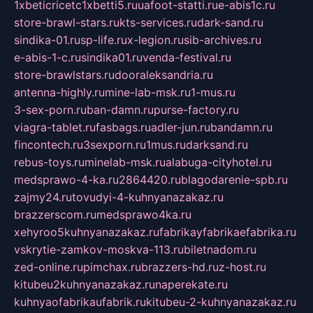
1xbeticricetc1xbetti5.ru
uafoot-statti.ru
e-abis1c.ru
store-brawl-stars.ru
kts-services.ru
dark-sand.ru
sindika-01.ru
sp-life.ru
x-legion.ru
sib-archives.ru
e-abis-1-c.ru
sindika01.ru
venda-festival.ru
store-brawlstars.ru
dooraleksandria.ru
antenna-highly.ru
mine-lab-msk.ru
1-mus.ru
3-sex-porn.ru
ban-damn.ru
purse-factory.ru
viagra-tablet.ru
fasbags.ru
adler-jun.ru
bandamn.ru
fincontech.ru
3sexporn.ru
1mus.ru
darksand.ru
rebus-toys.ru
minelab-msk.ru
alabuga-cityhotel.ru
medsprawo-4-ka.ru
2864420.ru
blagodarenie-spb.ru
zajmy24.ru
tovudyi-4-kuhnyanazakaz.ru
brazzerscom.ru
medsprawo4ka.ru
xehyroo5kuhnyanazakaz.ru
fabrikayfabrikaefabrika.ru
vskrytie-zamkov-moskva-113.ru
biletnadom.ru
zed-online.ru
pimchax.ru
brazzers-hd.ru
z-host.ru
kitubeu2kuhnyanazakaz.ru
naperekate.ru
kuhnyaofabrikaufabrik.ru
kitubeu-2-kuhnyanazakaz.ru