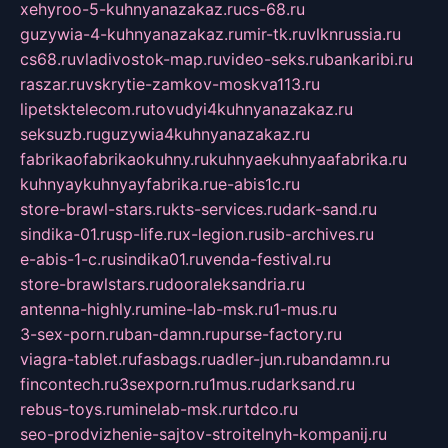
xehyroo-5-kuhnyanazakaz.ru
cs-68.ru
guzywia-4-kuhnyanazakaz.ru
mir-tk.ru
vlknrussia.ru
cs68.ru
vladivostok-map.ru
video-seks.ru
bankaribi.ru
raszar.ru
vskrytie-zamkov-moskva113.ru
lipetsktelecom.ru
tovudyi4kuhnyanazakaz.ru
seksuzb.ru
guzywia4kuhnyanazakaz.ru
fabrikaofabrikaokuhny.ru
kuhnyaekuhnyaafabrika.ru
kuhnyaykuhnyayfabrika.ru
e-abis1c.ru
store-brawl-stars.ru
kts-services.ru
dark-sand.ru
sindika-01.ru
sp-life.ru
x-legion.ru
sib-archives.ru
e-abis-1-c.ru
sindika01.ru
venda-festival.ru
store-brawlstars.ru
dooraleksandria.ru
antenna-highly.ru
mine-lab-msk.ru
1-mus.ru
3-sex-porn.ru
ban-damn.ru
purse-factory.ru
viagra-tablet.ru
fasbags.ru
adler-jun.ru
bandamn.ru
fincontech.ru
3sexporn.ru
1mus.ru
darksand.ru
rebus-toys.ru
minelab-msk.ru
rtdco.ru
seo-prodvizhenie-sajtov-stroitelnyh-kompanij.ru