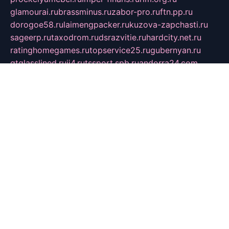
glamourai.ru
brassminus.ru
zabor-pro.ru
ftn.pp.ru
dorogoe58.ru
laimengpacker.ru
kuzova-zapchasti.ru
sageerp.ru
taxodrom.ru
dsrazvitie.ru
hardcity.net.ru
ratinghomegames.ru
topservice25.ru
gubernyan.ru
gtglasslined.ru
ii4.ru
tssport.spb.ru
andorra24.com
blackwallstreet.ru
oboimos.ru
optim-doors.com.ru
ikuch.ru
nycr.org.ru
npa21.ru
vremya-ch.spb.ru
desert000.ru
ivtorgi.ru
ifiori.ru
catalog-statei.ru
dcv.org.ru
spetsmaster174.ru
ipkameryhiseeu.ru
dum26.ru
ruspol.spb.ru
fr-opendp.ru
kam-solnyshko.ru
cheyenne-arapaho.ru
sevzapmetal.spb.ru
ted-lapidus.spb.ru
parasite-eliminator.ru
sigma-complete.ru
modernworld.ru
dama-moda.ru
eholot-group.ru
sk-nvkz.ru
DRONGOLD.RU
democratia2.ru
i-farmer.ru
mass-sport.org
jablonex.spb.ru
bookmess.ru
linkword.ru
refineua.com.ru
cs-spec.net.ru
altay-mebel.ru
DNK-THEATRE.RU
mechaniks.spb.ru
ipcamtechage.ru