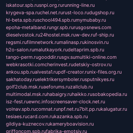
iskatour.spb.ru
snpi.org.ru
running-line.ru
krygeva-spa.ru
chel.net.ru
rust-loco.ru
dugshop.ru
hl-beta.spb.ru
school494.spb.ru
mymubaby.ru
epoha-metalband.ru
ngr.spb.ru
rusgosnews.com
dieselvostok.ru
24hostel.msk.ru
w-dev.ru
f-ship.ru
regsmi.ru
filmnetwork.ru
malinasp.ru
kinosvin.ru
h2o-salon.ru
malutkayork.ru
deltaprim.spb.ru
tango-perm.ru
gooddir.ru
sgv.su
multiki-online.com
webkrasotki.com
cherinvest.ru
detskiy-ostrov.ru
ankou.spb.ru
alvesta1.ru
pdf-creator.ru
nix-files.org.ru
sakhatoday.ru
elektrikersymboler.ru
sputnikyes.ru
golf2club.msk.ru
aeforums.ru
zallclub.ru
multimodal.msk.ru
habaigry.ru
haikko.ru
sobakopedia.ru
isz-fest.ru
ewnc.info
screensaver-clock.net.ru
volnav.spb.ru
comnat.ru
npf.net.ru
7bit.pp.ru
kalugatur.ru
tesiaes.ru
card.com.ru
kazanka.spb.ru
gildiya-kuznecov.ru
kameryboavision.ru
griffoncom.spb.ru
fabrika-emotsiy.ru