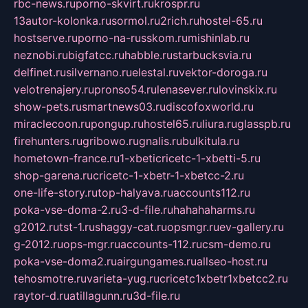
rbc-news.ru
porno-skvirt.ru
krospr.ru
13autor-kolonka.ru
sormol.ru
2rich.ru
hostel-65.ru
hostserve.ru
porno-na-russkom.ru
mishinlab.ru
neznobi.ru
bigfatcc.ru
habble.ru
starbucksvia.ru
delfinet.ru
silvernano.ru
elestal.ru
vektor-doroga.ru
velotrenajery.ru
pronso54.ru
lenasever.ru
lovinskix.ru
show-pets.ru
smartnews03.ru
discofoxworld.ru
miraclecoon.ru
pongup.ru
hostel65.ru
liura.ru
glasspb.ru
firehunters.ru
gribowo.ru
gnalis.ru
bulkitula.ru
hometown-france.ru
1-xbeticricetc-1-xbetti-5.ru
shop-garena.ru
cricetc-1-xbetr-1-xbetcc-2.ru
one-life-story.ru
top-halyava.ru
accounts112.ru
poka-vse-doma-2.ru
3-d-file.ru
hahahaharms.ru
g2012.ru
tst-1.ru
shaggy-cat.ru
opsmgr.ru
ev-gallery.ru
g-2012.ru
ops-mgr.ru
accounts-112.ru
csm-demo.ru
poka-vse-doma2.ru
airgungames.ru
allseo-host.ru
tehosmotre.ru
varieta-yug.ru
cricetc1xbetr1xbetcc2.ru
raytor-d.ru
atillagunn.ru
3d-file.ru