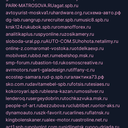
PARK-MATROSOVA.RU
agat.spb.ru
avtoyurist-moskva1.ru
hardware.org.ru
схема-авто.рф
dg-lab.ru
angrup.ru
recruiter.spb.ru
music8.spb.ru
krsk124.ru
kubok.spb.ru
romanofforex.ru
analitikaplus.ru
spyonline.ru
zosikamery.ru
sloboda-ural.pp.ru
AUTO-COM.SU
hohota.net
alimy.ru
online-z.com
aromat-vostoka.ru
otdelkaexp.ru
mobilvest.ru
bbd.net.ru
mebelshop.msk.ru
smp-forum.ru
bastion-td.ru
kosmoscreative.ru
avrmotors.ru
art-galadesign.ru
tiffany-c.ru
ecostep-samara.ru
d-p.spb.ru
галактика73.рф
sko.com.ru
davitamebel-spb.ru
fotsis.ru
tesiaes.ru
kokoroyari.spb.ru
blesna-kazan.ru
mossilver.ru
lenderoq.ru
sergeydobrin.ru
tochkazvuka.msk.ru
people-of-art.ru
bezzubova.ru
clubtibet.ru
orior-aks.ru
dynamoauto.ru
szk-favorit.ru
carlines.ru
flatnsk.ru
kingbolenskaner.ru
alex-motor.ru
astroline.net.ru
act1.spb.ru
polyglot.com.ru
gidlipetsk.ru
ooo-driada.ru