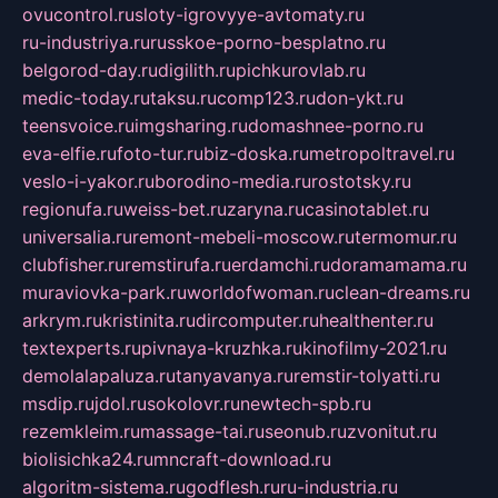
ovucontrol.ru
sloty-igrovyye-avtomaty.ru
ru-industriya.ru
russkoe-porno-besplatno.ru
belgorod-day.ru
digilith.ru
pichkurovlab.ru
medic-today.ru
taksu.ru
comp123.ru
don-ykt.ru
teensvoice.ru
imgsharing.ru
domashnee-porno.ru
eva-elfie.ru
foto-tur.ru
biz-doska.ru
metropoltravel.ru
veslo-i-yakor.ru
borodino-media.ru
rostotsky.ru
regionufa.ru
weiss-bet.ru
zaryna.ru
casinotablet.ru
universalia.ru
remont-mebeli-moscow.ru
termomur.ru
clubfisher.ru
remstirufa.ru
erdamchi.ru
doramamama.ru
muraviovka-park.ru
worldofwoman.ru
clean-dreams.ru
arkrym.ru
kristinita.ru
dircomputer.ru
healthenter.ru
textexperts.ru
pivnaya-kruzhka.ru
kinofilmy-2021.ru
demolalapaluza.ru
tanyavanya.ru
remstir-tolyatti.ru
msdip.ru
jdol.ru
sokolovr.ru
newtech-spb.ru
rezemkleim.ru
massage-tai.ru
seonub.ru
zvonitut.ru
biolisichka24.ru
mncraft-download.ru
algoritm-sistema.ru
godflesh.ru
ru-industria.ru