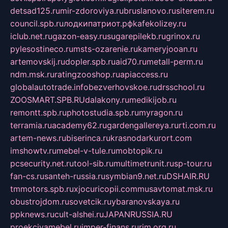
detsad125.ru
mir-zdoroviya.ru
bruslanovo.ru
siterem.ru
council.spb.ru
лодкипатриот.рф
kafekolizey.ru
iclub.net.ru
gazon-easy.ru
sugarepilekb.ru
grinox.ru
pylesostineco.ru
msts-ozarenie.ru
kameryjooan.ru
artemovskij.ru
dopler.spb.ru
aid70.ru
metall-perm.ru
ndm.msk.ru
ratingzooshop.ru
apiaccess.ru
globalautotrade.info
bezverhovskoe.ru
drsschool.ru
ZOOSMART.SPB.RU
dalakony.ru
medikijob.ru
remontt.spb.ru
photostudia.spb.ru
myragon.ru
terramia.ru
academy62.ru
gardengallereya.ru
rti.com.ru
artem-news.ru
biserinca.ru
krasnodarkurort.com
imshowtv.ru
mebel-v-tule.ru
mobtopik.ru
pcsecurity.net.ru
tool-sib.ru
multimetrunit.ru
sp-tour.ru
fan-cs.ru
santeh-russia.ru
symbian9.net.ru
DSHAIR.RU
tmmotors.spb.ru
xjocuricopii.com
musavtomat.msk.ru
obustrojdom.ru
sovetcik.ru
ybaranovskaya.ru
ppknews.ru
cult-alshei.ru
JAPANRUSSIA.RU
proekciyamebel.ru
imper-finans.ru
rim.org.ru