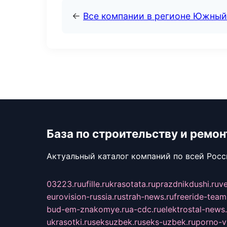
←
Все компании в регионе Южный
База по строительству и ремон
Актуальный каталог компаний по всей Рос
03223.ru
ufille.ru
krasotata.ru
prazdnikdushi.ru
v
eurovision-russia.ru
strah-news.ru
freeride-team
bud-em-znakomye.ru
a-cdc.ru
elektrostal-news.
ukrasotki.ru
seksuzbek.ru
seks-uzbek.ru
porno-v