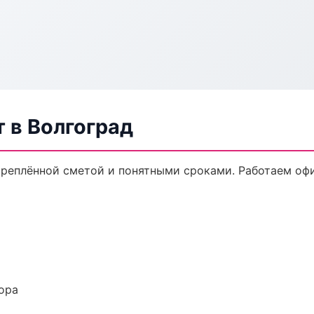
 в Волгоград
креплённой сметой и понятными сроками. Работаем оф
ора