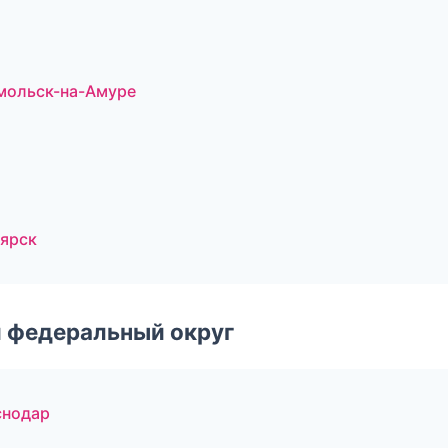
мольск-на-Амуре
оярск
 федеральный округ
снодар