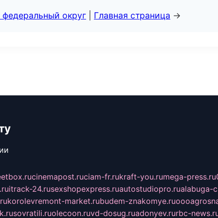
 федеральный округ
|
Главная страница
→
ту
сии
eetbox.ru
cinemapost.ru
ciam-fr.ru
kraft-you.ru
mega-press.ru
.ru
itrack-24.ru
sexshopexpress.ru
autostudiopro.ru
alabuga-ci
ru
korolevremont-market.ru
budem-znakomye.ru
oooagrosna
k.ru
sovratili.ru
olecoon.ru
vd-dosug.ru
adonyev.ru
rbc-news.r