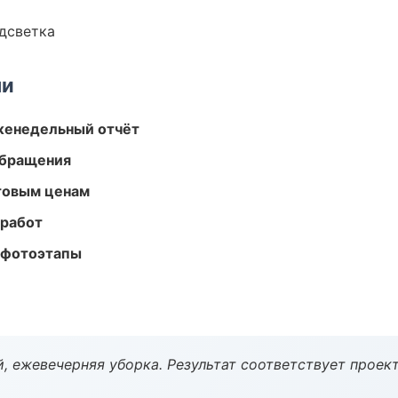
одсветка
ми
женедельный отчёт
обращения
птовым ценам
 работ
 фотоэтапы
, ежевечерняя уборка. Результат соответствует проект