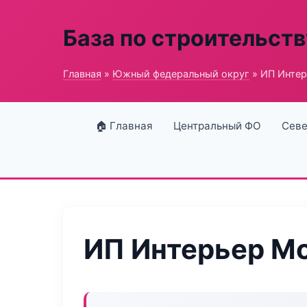
База по строительств
Главная
»
Южный федеральный округ
» ИП Инте
🏠 Главная
Центральный ФО
Севе
ИП Интерьер М