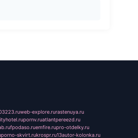
03223.ru
web-explore.ru
rastenuya.ru
tyhotel.ru
pornv.ru
atlantpereezd.ru
b.ru
fpodaso.ru
emfire.ru
pro-otdelky.ru
u
porno-skvirt.ru
krospr.ru
13autor-kolonka.ru