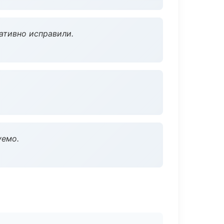
ативно исправили.
уемо.