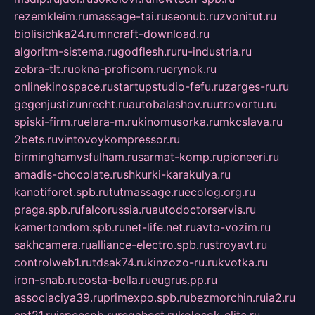
rezemkleim.ru
massage-tai.ru
seonub.ru
zvonitut.ru
biolisichka24.ru
mncraft-download.ru
algoritm-sistema.ru
godflesh.ru
ru-industria.ru
zebra-tlt.ru
okna-proficom.ru
erynok.ru
onlinekinospace.ru
startupstudio-fefu.ru
zarges-ru.ru
gegenjustizunrecht.ru
autobalashov.ru
utrovortu.ru
spiski-firm.ru
elara-m.ru
kinomusorka.ru
mkcslava.ru
2bets.ru
vintovoykompressor.ru
birminghamvsfulham.ru
sarmat-komp.ru
pioneeri.ru
amadis-chocolate.ru
shkurki-karakulya.ru
kanotiforet.spb.ru
tutmassage.ru
ecolog.org.ru
praga.spb.ru
falcorussia.ru
autodoctorservis.ru
kamertondom.spb.ru
net-life.net.ru
avto-vozim.ru
sakhcamera.ru
alliance-electro.spb.ru
stroyavt.ru
controlweb1.ru
tdsak74.ru
kinzozo-ru.ru
kvotka.ru
iron-snab.ru
costa-bella.ru
eugrus.pp.ru
associaciya39.ru
primexpo.spb.ru
bezmorchin.ru
ia2.ru