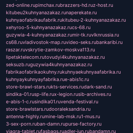
zed-online.ru
pimchax.ru
brazzers-hd.ru
z-host.ru
kitubeu2kuhnyanazakaz.ru
naperekate.ru
kuhnyaofabrikaufabrik.ru
kitubeu-2-kuhnyanazakaz.ru
xehyroo-5-kuhnyanazakaz.ru
cs-68.ru
guzywia-4-kuhnyanazakaz.ru
mir-tk.ru
vlknrussia.ru
cs68.ru
vladivostok-map.ru
video-seks.ru
bankaribi.ru
raszar.ru
vskrytie-zamkov-moskva113.ru
lipetsktelecom.ru
tovudyi4kuhnyanazakaz.ru
seksuzb.ru
guzywia4kuhnyanazakaz.ru
fabrikaofabrikaokuhny.ru
kuhnyaekuhnyaafabrika.ru
kuhnyaykuhnyayfabrika.ru
e-abis1c.ru
store-brawl-stars.ru
kts-services.ru
dark-sand.ru
sindika-01.ru
sp-life.ru
x-legion.ru
sib-archives.ru
e-abis-1-c.ru
sindika01.ru
venda-festival.ru
store-brawlstars.ru
dooraleksandria.ru
antenna-highly.ru
mine-lab-msk.ru
1-mus.ru
3-sex-porn.ru
ban-damn.ru
purse-factory.ru
viagra-tablet.ru
fasbags.ru
adler-jun.ru
bandamn.ru