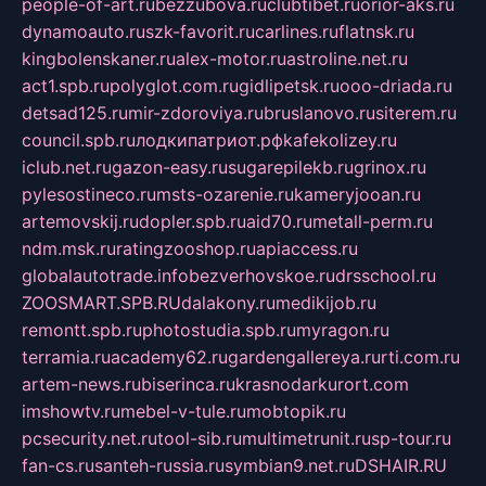
people-of-art.ru
bezzubova.ru
clubtibet.ru
orior-aks.ru
dynamoauto.ru
szk-favorit.ru
carlines.ru
flatnsk.ru
kingbolenskaner.ru
alex-motor.ru
astroline.net.ru
act1.spb.ru
polyglot.com.ru
gidlipetsk.ru
ooo-driada.ru
detsad125.ru
mir-zdoroviya.ru
bruslanovo.ru
siterem.ru
council.spb.ru
лодкипатриот.рф
kafekolizey.ru
iclub.net.ru
gazon-easy.ru
sugarepilekb.ru
grinox.ru
pylesostineco.ru
msts-ozarenie.ru
kameryjooan.ru
artemovskij.ru
dopler.spb.ru
aid70.ru
metall-perm.ru
ndm.msk.ru
ratingzooshop.ru
apiaccess.ru
globalautotrade.info
bezverhovskoe.ru
drsschool.ru
ZOOSMART.SPB.RU
dalakony.ru
medikijob.ru
remontt.spb.ru
photostudia.spb.ru
myragon.ru
terramia.ru
academy62.ru
gardengallereya.ru
rti.com.ru
artem-news.ru
biserinca.ru
krasnodarkurort.com
imshowtv.ru
mebel-v-tule.ru
mobtopik.ru
pcsecurity.net.ru
tool-sib.ru
multimetrunit.ru
sp-tour.ru
fan-cs.ru
santeh-russia.ru
symbian9.net.ru
DSHAIR.RU