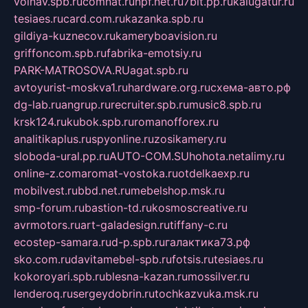
volnav.spb.ru
comnat.ru
npf.net.ru
7bit.pp.ru
kalugatur.ru
tesiaes.ru
card.com.ru
kazanka.spb.ru
gildiya-kuznecov.ru
kameryboavision.ru
griffoncom.spb.ru
fabrika-emotsiy.ru
PARK-MATROSOVA.RU
agat.spb.ru
avtoyurist-moskva1.ru
hardware.org.ru
схема-авто.рф
dg-lab.ru
angrup.ru
recruiter.spb.ru
music8.spb.ru
krsk124.ru
kubok.spb.ru
romanofforex.ru
analitikaplus.ru
spyonline.ru
zosikamery.ru
sloboda-ural.pp.ru
AUTO-COM.SU
hohota.net
alimy.ru
online-z.com
aromat-vostoka.ru
otdelkaexp.ru
mobilvest.ru
bbd.net.ru
mebelshop.msk.ru
smp-forum.ru
bastion-td.ru
kosmoscreative.ru
avrmotors.ru
art-galadesign.ru
tiffany-c.ru
ecostep-samara.ru
d-p.spb.ru
галактика73.рф
sko.com.ru
davitamebel-spb.ru
fotsis.ru
tesiaes.ru
kokoroyari.spb.ru
blesna-kazan.ru
mossilver.ru
lenderoq.ru
sergeydobrin.ru
tochkazvuka.msk.ru