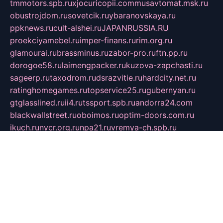
tmmotors.spb.ru
xjocuricopii.com
musavtomat.msk.ru
obustrojdom.ru
sovetcik.ru
ybaranovskaya.ru
ppknews.ru
cult-alshei.ru
JAPANRUSSIA.RU
proekciyamebel.ru
imper-finans.ru
rim.org.ru
glamourai.ru
brassminus.ru
zabor-pro.ru
ftn.pp.ru
dorogoe58.ru
laimengpacker.ru
kuzova-zapchasti.ru
sageerp.ru
taxodrom.ru
dsrazvitie.ru
hardcity.net.ru
ratinghomegames.ru
topservice25.ru
gubernyan.ru
gtglasslined.ru
ii4.ru
tssport.spb.ru
andorra24.com
blackwallstreet.ru
oboimos.ru
optim-doors.com.ru
ikuch.ru
nycr.org.ru
npa21.ru
vremya-ch.spb.ru
desert000.ru
ivtorgi.ru
ifiori.ru
catalog-statei.ru
dcv.org.ru
spetsmaster174.ru
ipkameryhiseeu.ru
dum26.ru
ruspol.spb.ru
fr-opendp.ru
kam-solnyshko.ru
cheyenne-arapaho.ru
sevzapmetal.spb.ru
ted-lapidus.spb.ru
parasite-eliminator.ru
sigma-complete.ru
modernworld.ru
dama-moda.ru
eholot-group.ru
sk-nvkz.ru
DRONGOLD.RU