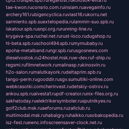
cpt21.ru
ispecspb.ru
regahost.ru
kolosok-elita.ru
tae-kwon.ru
consrio.com.ru
insiam.ru
avegainfo.ru
archery161.ru
bigencyclica.ru
vlast16.ru
korru.net
sarmiento.spb.su
extelopedia.ru
lammin-suo.spb.ru
iskatour.spb.ru
snpi.org.ru
running-line.ru
krygeva-spa.ru
chel.net.ru
rust-loco.ru
dugshop.ru
hl-beta.spb.ru
school494.spb.ru
mymubaby.ru
epoha-metalband.ru
ngr.spb.ru
rusgosnews.com
dieselvostok.ru
24hostel.msk.ru
w-dev.ru
f-ship.ru
regsmi.ru
filmnetwork.ru
malinasp.ru
kinosvin.ru
h2o-salon.ru
malutkayork.ru
deltaprim.spb.ru
tango-perm.ru
gooddir.ru
sgv.su
multiki-online.com
webkrasotki.com
cherinvest.ru
detskiy-ostrov.ru
ankou.spb.ru
alvesta1.ru
pdf-creator.ru
nix-files.org.ru
sakhatoday.ru
elektrikersymboler.ru
sputnikyes.ru
golf2club.msk.ru
aeforums.ru
zallclub.ru
multimodal.msk.ru
habaigry.ru
haikko.ru
sobakopedia.ru
isz-fest.ru
ewnc.info
screensaver-clock.net.ru