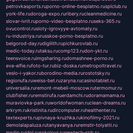
petrovkasports.ru
porno-online-besplatno.ru
splclub.ru
york-life.ru
doroga-expo.ru
ribery.ru
cleanmedicine.ru
slovar-ivrit.ru
porno-video-besplatno.ru
seks-365.ru
ovucontrol.ru
sloty-igrovyye-avtomaty.ru
ru-industriya.ru
russkoe-porno-besplatno.ru
belgorod-day.ru
digilith.ru
pichkurovlab.ru
medic-today.ru
taksu.ru
comp123.ru
don-ykt.ru
teensvoice.ru
imgsharing.ru
domashnee-porno.ru
eva-elfie.ru
foto-tur.ru
biz-doska.ru
metropoltravel.ru
veslo-i-yakor.ru
borodino-media.ru
rostotsky.ru
regionufa.ru
weiss-bet.ru
zaryna.ru
casinotablet.ru
universalia.ru
remont-mebeli-moscow.ru
termomur.ru
clubfisher.ru
remstirufa.ru
erdamchi.ru
doramamama.ru
muraviovka-park.ru
worldofwoman.ru
clean-dreams.ru
arkrym.ru
kristinita.ru
dircomputer.ru
healthenter.ru
textexperts.ru
pivnaya-kruzhka.ru
kinofilmy-2021.ru
demolalapaluza.ru
tanyavanya.ru
remstir-tolyatti.ru
msdip.ru
jdol.ru
sokolovr.ru
newtech-spb.ru