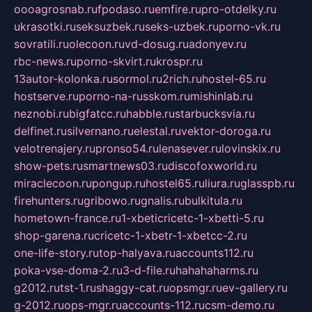
oooagrosnab.ru
fpodaso.ru
emfire.ru
pro-otdelky.ru
ukrasotki.ru
seksuzbek.ru
seks-uzbek.ru
porno-vk.ru
sovratili.ru
olecoon.ru
vd-dosug.ru
adonyev.ru
rbc-news.ru
porno-skvirt.ru
krospr.ru
13autor-kolonka.ru
sormol.ru
2rich.ru
hostel-65.ru
hostserve.ru
porno-na-russkom.ru
mishinlab.ru
neznobi.ru
bigfatcc.ru
habble.ru
starbucksvia.ru
delfinet.ru
silvernano.ru
elestal.ru
vektor-doroga.ru
velotrenajery.ru
pronso54.ru
lenasever.ru
lovinskix.ru
show-pets.ru
smartnews03.ru
discofoxworld.ru
miraclecoon.ru
pongup.ru
hostel65.ru
liura.ru
glasspb.ru
firehunters.ru
gribowo.ru
gnalis.ru
bulkitula.ru
hometown-france.ru
1-xbeticricetc-1-xbetti-5.ru
shop-garena.ru
cricetc-1-xbetr-1-xbetcc-2.ru
one-life-story.ru
top-halyava.ru
accounts112.ru
poka-vse-doma-2.ru
3-d-file.ru
hahahaharms.ru
g2012.ru
tst-1.ru
shaggy-cat.ru
opsmgr.ru
ev-gallery.ru
g-2012.ru
ops-mgr.ru
accounts-112.ru
csm-demo.ru