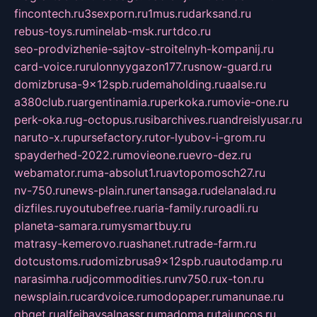
fincontech.ru
3sexporn.ru
1mus.ru
darksand.ru
rebus-toys.ru
minelab-msk.ru
rtdco.ru
seo-prodvizhenie-sajtov-stroitelnyh-kompanij.ru
card-voice.ru
rulonnyygazon177.ru
snow-guard.ru
domizbrusa-9x12spb.ru
demaholding.ru
aalse.ru
a380club.ru
argentinamia.ru
perkoka.ru
movie-one.ru
perk-oka.ru
g-octopus.ru
sibarchives.ru
andreislyusar.ru
naruto-x.ru
pursefactory.ru
tor-lyubov-i-grom.ru
spayderhed-2022.ru
movieone.ru
evro-dez.ru
webamator.ru
ma-absolut1.ru
avtopomosch27.ru
nv-750.ru
news-plain.ru
nertansaga.ru
delanalad.ru
dizfiles.ru
youtubefree.ru
aria-family.ru
roadli.ru
planeta-samara.ru
mysmartbuy.ru
matrasy-kemerovo.ru
ashanet.ru
trade-farm.ru
dotcustoms.ru
domizbrusa9x12spb.ru
autodamp.ru
narasimha.ru
djcommodities.ru
nv750.ru
x-ton.ru
newsplain.ru
cardvoice.ru
modopaper.ru
manunae.ru
gbget.ru
alfeihavsalnassr.ru
madoma.ru
tajuncos.ru