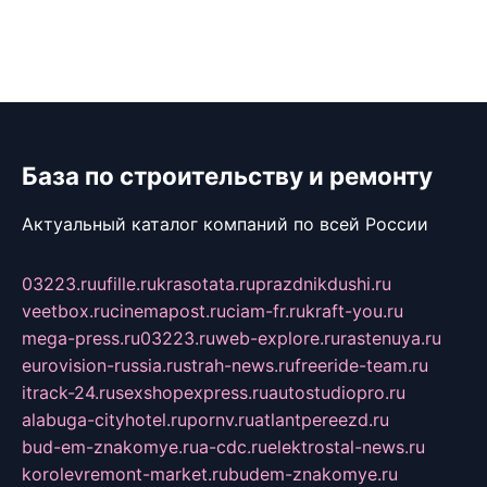
База по строительству и ремонту
Актуальный каталог компаний по всей России
03223.ru
ufille.ru
krasotata.ru
prazdnikdushi.ru
veetbox.ru
cinemapost.ru
ciam-fr.ru
kraft-you.ru
mega-press.ru
03223.ru
web-explore.ru
rastenuya.ru
eurovision-russia.ru
strah-news.ru
freeride-team.ru
itrack-24.ru
sexshopexpress.ru
autostudiopro.ru
alabuga-cityhotel.ru
pornv.ru
atlantpereezd.ru
bud-em-znakomye.ru
a-cdc.ru
elektrostal-news.ru
korolevremont-market.ru
budem-znakomye.ru