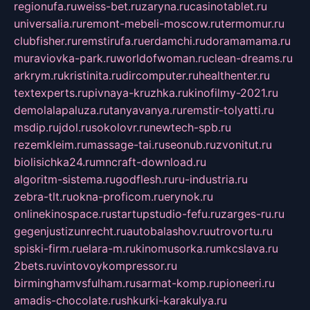
regionufa.ru
weiss-bet.ru
zaryna.ru
casinotablet.ru
universalia.ru
remont-mebeli-moscow.ru
termomur.ru
clubfisher.ru
remstirufa.ru
erdamchi.ru
doramamama.ru
muraviovka-park.ru
worldofwoman.ru
clean-dreams.ru
arkrym.ru
kristinita.ru
dircomputer.ru
healthenter.ru
textexperts.ru
pivnaya-kruzhka.ru
kinofilmy-2021.ru
demolalapaluza.ru
tanyavanya.ru
remstir-tolyatti.ru
msdip.ru
jdol.ru
sokolovr.ru
newtech-spb.ru
rezemkleim.ru
massage-tai.ru
seonub.ru
zvonitut.ru
biolisichka24.ru
mncraft-download.ru
algoritm-sistema.ru
godflesh.ru
ru-industria.ru
zebra-tlt.ru
okna-proficom.ru
erynok.ru
onlinekinospace.ru
startupstudio-fefu.ru
zarges-ru.ru
gegenjustizunrecht.ru
autobalashov.ru
utrovortu.ru
spiski-firm.ru
elara-m.ru
kinomusorka.ru
mkcslava.ru
2bets.ru
vintovoykompressor.ru
birminghamvsfulham.ru
sarmat-komp.ru
pioneeri.ru
amadis-chocolate.ru
shkurki-karakulya.ru