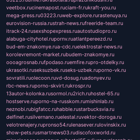
veetbox.ru
cinemapost.ru
ciam-fr.ru
kraft-you.ru
mega-press.ru
03223.ru
web-explore.ru
rastenuya.ru
eurovision-russia.ru
strah-news.ru
freeride-team.ru
itrack-24.ru
sexshopexpress.ru
autostudiopro.ru
alabuga-cityhotel.ru
pornv.ru
atlantpereezd.ru
bud-em-znakomye.ru
a-cdc.ru
elektrostal-news.ru
korolevremont-market.ru
budem-znakomye.ru
oooagrosnab.ru
fpodaso.ru
emfire.ru
pro-otdelky.ru
ukrasotki.ru
seksuzbek.ru
seks-uzbek.ru
porno-vk.ru
sovratili.ru
olecoon.ru
vd-dosug.ru
adonyev.ru
rbc-news.ru
porno-skvirt.ru
krospr.ru
13autor-kolonka.ru
sormol.ru
2rich.ru
hostel-65.ru
hostserve.ru
porno-na-russkom.ru
mishinlab.ru
neznobi.ru
bigfatcc.ru
habble.ru
starbucksvia.ru
delfinet.ru
silvernano.ru
elestal.ru
vektor-doroga.ru
velotrenajery.ru
pronso54.ru
lenasever.ru
lovinskix.ru
show-pets.ru
smartnews03.ru
discofoxworld.ru