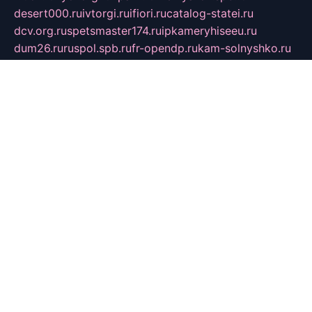
desert000.ru
ivtorgi.ru
ifiori.ru
catalog-statei.ru
dcv.org.ru
spetsmaster174.ru
ipkameryhiseeu.ru
dum26.ru
ruspol.spb.ru
fr-opendp.ru
kam-solnyshko.ru
cheyenne-arapaho.ru
sevzapmetal.spb.ru
ted-lapidus.spb.ru
parasite-eliminator.ru
sigma-complete.ru
modernworld.ru
dama-moda.ru
eholot-group.ru
sk-nvkz.ru
DRONGOLD.RU
democratia2.ru
i-farmer.ru
mass-sport.org
jablonex.spb.ru
bookmess.ru
linkword.ru
refineua.com.ru
cs-spec.net.ru
altay-mebel.ru
DNK-THEATRE.RU
mechaniks.spb.ru
ipcamtechage.ru
skosta.ru
a-sun.ru
stroy-ldsp.ru
snowlands.org.ru
childrensshoes.ru
mrlizzy.ru
mebelsofiakrd.ru
bulizhenko.ru
rumantick.net.ru
mtszerno.ru
daily-fishing.ru
glushiteli-v-spb.ru
megasat.org.ru
localization.net.ru
flyingfish.pp.ru
ds5teremok.ru
aclib.spb.ru
komissionka30.ru
mag-profit.ru
icentre-74.ru
leasing-nsk.ru
hd39.ru
rcd.com.ru