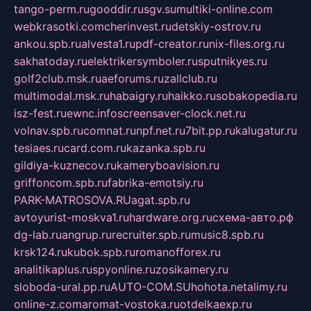
tango-perm.ru
gooddir.ru
sgv.su
multiki-online.com
webkrasotki.com
cherinvest.ru
detskiy-ostrov.ru
ankou.spb.ru
alvesta1.ru
pdf-creator.ru
nix-files.org.ru
sakhatoday.ru
elektrikersymboler.ru
sputnikyes.ru
golf2club.msk.ru
aeforums.ru
zallclub.ru
multimodal.msk.ru
habaigry.ru
haikko.ru
sobakopedia.ru
isz-fest.ru
ewnc.info
screensaver-clock.net.ru
volnav.spb.ru
comnat.ru
npf.net.ru
7bit.pp.ru
kalugatur.ru
tesiaes.ru
card.com.ru
kazanka.spb.ru
gildiya-kuznecov.ru
kameryboavision.ru
griffoncom.spb.ru
fabrika-emotsiy.ru
PARK-MATROSOVA.RU
agat.spb.ru
avtoyurist-moskva1.ru
hardware.org.ru
схема-авто.рф
dg-lab.ru
angrup.ru
recruiter.spb.ru
music8.spb.ru
krsk124.ru
kubok.spb.ru
romanofforex.ru
analitikaplus.ru
spyonline.ru
zosikamery.ru
sloboda-ural.pp.ru
AUTO-COM.SU
hohota.net
alimy.ru
online-z.com
aromat-vostoka.ru
otdelkaexp.ru