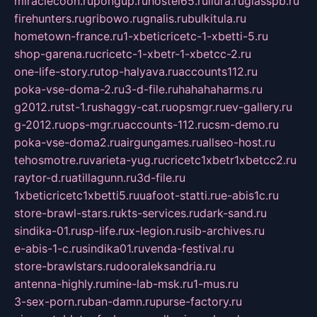
miraclecoon.ru
pongup.ru
hostel65.ru
liura.ru
glasspb.ru
firehunters.ru
gribowo.ru
gnalis.ru
bulkitula.ru
hometown-france.ru
1-xbeticricetc-1-xbetti-5.ru
shop-garena.ru
cricetc-1-xbetr-1-xbetcc-2.ru
one-life-story.ru
top-halyava.ru
accounts112.ru
poka-vse-doma-2.ru
3-d-file.ru
hahahaharms.ru
g2012.ru
tst-1.ru
shaggy-cat.ru
opsmgr.ru
ev-gallery.ru
g-2012.ru
ops-mgr.ru
accounts-112.ru
csm-demo.ru
poka-vse-doma2.ru
airgungames.ru
allseo-host.ru
tehosmotre.ru
varieta-yug.ru
cricetc1xbetr1xbetcc2.ru
raytor-d.ru
atillagunn.ru
3d-file.ru
1xbeticricetc1xbetti5.ru
uafoot-statti.ru
e-abis1c.ru
store-brawl-stars.ru
kts-services.ru
dark-sand.ru
sindika-01.ru
sp-life.ru
x-legion.ru
sib-archives.ru
e-abis-1-c.ru
sindika01.ru
venda-festival.ru
store-brawlstars.ru
dooraleksandria.ru
antenna-highly.ru
mine-lab-msk.ru
1-mus.ru
3-sex-porn.ru
ban-damn.ru
purse-factory.ru