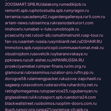
ZOOSMART.SPB.RU
dalakony.ru
medikijob.ru
remontt.spb.ru
photostudia.spb.ru
myragon.ru
terramia.ru
academy62.ru
gardengallereya.ru
rti.com.ru
artem-news.ru
biserinca.ru
krasnodarkurort.com
imshowtv.ru
mebel-v-tule.ru
mobtopik.ru
pcsecurity.net.ru
tool-sib.ru
multimetrunit.ru
sp-tour.ru
fan-cs.ru
santeh-russia.ru
symbian9.net.ru
DSHAIR.RU
tmmotors.spb.ru
xjocuricopii.com
musavtomat.msk.ru
obustrojdom.ru
sovetcik.ru
ybaranovskaya.ru
ppknews.ru
cult-alshei.ru
JAPANRUSSIA.RU
proekciyamebel.ru
imper-finans.ru
rim.org.ru
glamourai.ru
brassminus.ru
zabor-pro.ru
ftn.pp.ru
dorogoe58.ru
laimengpacker.ru
kuzova-zapchasti.ru
sageerp.ru
taxodrom.ru
dsrazvitie.ru
hardcity.net.ru
ratinghomegames.ru
topservice25.ru
gubernyan.ru
gtglasslined.ru
ii4.ru
tssport.spb.ru
andorra24.com
blackwallstreet.ru
oboimos.ru
optim-doors.com.ru
ikuch.ru
nycr.org.ru
npa21.ru
vremya-ch.spb.ru