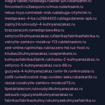
viagra-tablet.ru
fasbags.ru
adler-jun.ru
bandamn.ru
fincontech.ru
3sexporn.ru
1mus.ru
darksand.ru
rebus-toys.ru
minelab-msk.ru
alabuga-cityhotel.ru
medsprawo-4-ka.ru
2864420.ru
blagodarenie-spb.ru
zajmy24.ru
tovudyi-4-kuhnyanazakaz.ru
brazzerscom.ru
medsprawo4ka.ru
xehyroo5kuhnyanazakaz.ru
fabrikayfabrikaefabrika.ru
vskrytie-zamkov-moskva-113.ru
biletnadom.ru
zed-online.ru
pimchax.ru
brazzers-hd.ru
z-host.ru
kitubeu2kuhnyanazakaz.ru
naperekate.ru
kuhnyaofabrikaufabrik.ru
kitubeu-2-kuhnyanazakaz.ru
xehyroo-5-kuhnyanazakaz.ru
cs-68.ru
guzywia-4-kuhnyanazakaz.ru
mir-tk.ru
vlknrussia.ru
cs68.ru
vladivostok-map.ru
video-seks.ru
bankaribi.ru
raszar.ru
vskrytie-zamkov-moskva113.ru
lipetsktelecom.ru
tovudyi4kuhnyanazakaz.ru
seksuzb.ru
guzywia4kuhnyanazakaz.ru
fabrikaofabrikaokuhny.ru
kuhnyaekuhnyaafabrika.ru