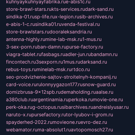
kuhnyaykuhnyayfabrika.ru
e-abis1c.ru
store-brawl-stars.ru
kts-services.ru
dark-sand.ru
sindika-01.ru
sp-life.ru
x-legion.ru
sib-archives.ru
e-abis-1-c.ru
sindika01.ru
venda-festival.ru
store-brawlstars.ru
dooraleksandria.ru
antenna-highly.ru
mine-lab-msk.ru
1-mus.ru
3-sex-porn.ru
ban-damn.ru
purse-factory.ru
viagra-tablet.ru
fasbags.ru
adler-jun.ru
bandamn.ru
fincontech.ru
3sexporn.ru
1mus.ru
darksand.ru
rebus-toys.ru
minelab-msk.ru
rtdco.ru
seo-prodvizhenie-sajtov-stroitelnyh-kompanij.ru
card-voice.ru
rulonnyygazon177.ru
snow-guard.ru
domizbrusa-9x12spb.ru
demaholding.ru
aalse.ru
a380club.ru
argentinamia.ru
perkoka.ru
movie-one.ru
perk-oka.ru
g-octopus.ru
sibarchives.ru
andreislyusar.ru
naruto-x.ru
pursefactory.ru
tor-lyubov-i-grom.ru
spayderhed-2022.ru
movieone.ru
evro-dez.ru
webamator.ru
ma-absolut1.ru
avtopomosch27.ru