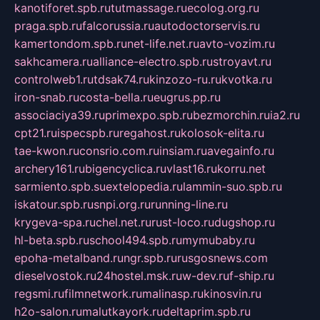
kanotiforet.spb.ru
tutmassage.ru
ecolog.org.ru
praga.spb.ru
falcorussia.ru
autodoctorservis.ru
kamertondom.spb.ru
net-life.net.ru
avto-vozim.ru
sakhcamera.ru
alliance-electro.spb.ru
stroyavt.ru
controlweb1.ru
tdsak74.ru
kinzozo-ru.ru
kvotka.ru
iron-snab.ru
costa-bella.ru
eugrus.pp.ru
associaciya39.ru
primexpo.spb.ru
bezmorchin.ru
ia2.ru
cpt21.ru
ispecspb.ru
regahost.ru
kolosok-elita.ru
tae-kwon.ru
consrio.com.ru
insiam.ru
avegainfo.ru
archery161.ru
bigencyclica.ru
vlast16.ru
korru.net
sarmiento.spb.su
extelopedia.ru
lammin-suo.spb.ru
iskatour.spb.ru
snpi.org.ru
running-line.ru
krygeva-spa.ru
chel.net.ru
rust-loco.ru
dugshop.ru
hl-beta.spb.ru
school494.spb.ru
mymubaby.ru
epoha-metalband.ru
ngr.spb.ru
rusgosnews.com
dieselvostok.ru
24hostel.msk.ru
w-dev.ru
f-ship.ru
regsmi.ru
filmnetwork.ru
malinasp.ru
kinosvin.ru
h2o-salon.ru
malutkayork.ru
deltaprim.spb.ru