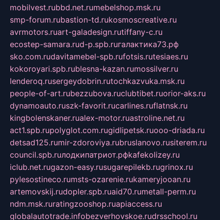
mobilvest.ru
bbd.net.ru
mebelshop.msk.ru
smp-forum.ru
bastion-td.ru
kosmoscreative.ru
avrmotors.ru
art-galadesign.ru
tiffany-c.ru
ecostep-samara.ru
d-p.spb.ru
галактика73.рф
sko.com.ru
davitamebel-spb.ru
fotsis.ru
tesiaes.ru
kokoroyari.spb.ru
blesna-kazan.ru
mossilver.ru
lenderoq.ru
sergeydobrin.ru
tochkazvuka.msk.ru
people-of-art.ru
bezzubova.ru
clubtibet.ru
orior-aks.ru
dynamoauto.ru
szk-favorit.ru
carlines.ru
flatnsk.ru
kingbolenskaner.ru
alex-motor.ru
astroline.net.ru
act1.spb.ru
polyglot.com.ru
gidlipetsk.ru
ooo-driada.ru
detsad125.ru
mir-zdoroviya.ru
bruslanovo.ru
siterem.ru
council.spb.ru
лодкипатриот.рф
kafekolizey.ru
iclub.net.ru
gazon-easy.ru
sugarepilekb.ru
grinox.ru
pylesostineco.ru
msts-ozarenie.ru
kameryjooan.ru
artemovskij.ru
dopler.spb.ru
aid70.ru
metall-perm.ru
ndm.msk.ru
ratingzooshop.ru
apiaccess.ru
globalautotrade.info
bezverhovskoe.ru
drsschool.ru