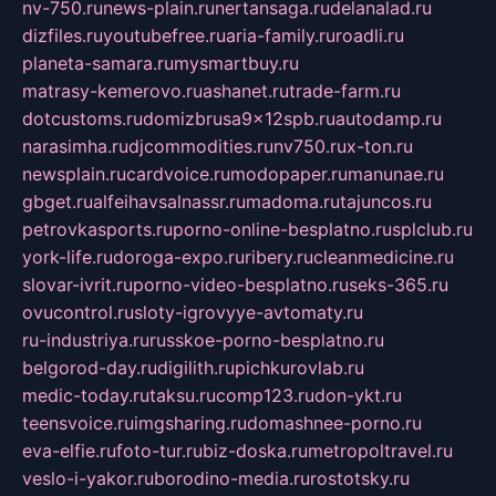
nv-750.ru
news-plain.ru
nertansaga.ru
delanalad.ru
dizfiles.ru
youtubefree.ru
aria-family.ru
roadli.ru
planeta-samara.ru
mysmartbuy.ru
matrasy-kemerovo.ru
ashanet.ru
trade-farm.ru
dotcustoms.ru
domizbrusa9x12spb.ru
autodamp.ru
narasimha.ru
djcommodities.ru
nv750.ru
x-ton.ru
newsplain.ru
cardvoice.ru
modopaper.ru
manunae.ru
gbget.ru
alfeihavsalnassr.ru
madoma.ru
tajuncos.ru
petrovkasports.ru
porno-online-besplatno.ru
splclub.ru
york-life.ru
doroga-expo.ru
ribery.ru
cleanmedicine.ru
slovar-ivrit.ru
porno-video-besplatno.ru
seks-365.ru
ovucontrol.ru
sloty-igrovyye-avtomaty.ru
ru-industriya.ru
russkoe-porno-besplatno.ru
belgorod-day.ru
digilith.ru
pichkurovlab.ru
medic-today.ru
taksu.ru
comp123.ru
don-ykt.ru
teensvoice.ru
imgsharing.ru
domashnee-porno.ru
eva-elfie.ru
foto-tur.ru
biz-doska.ru
metropoltravel.ru
veslo-i-yakor.ru
borodino-media.ru
rostotsky.ru