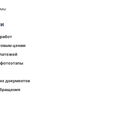
емы
ми
 работ
птовым ценам
платежей
 фотоэтапы
их документов
обращения