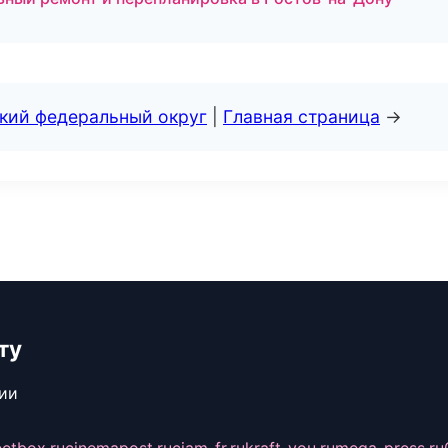
ский федеральный округ
|
Главная страница
→
ту
сии