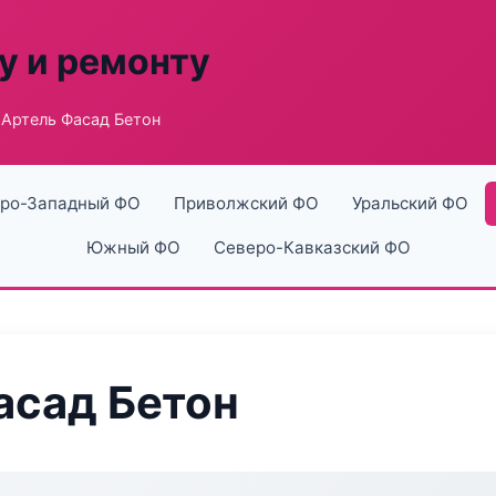
у и ремонту
Артель Фасад Бетон
ро-Западный ФО
Приволжский ФО
Уральский ФО
Южный ФО
Северо-Кавказский ФО
асад Бетон