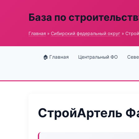
База по строительств
Главная
»
Сибирский федеральный округ
» Строй
🏠 Главная
Центральный ФО
Севе
СтройАртель Ф