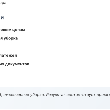
ора
ми
птовым ценам
ая уборка
платежей
их документов
, ежевечерняя уборка. Результат соответствует проект