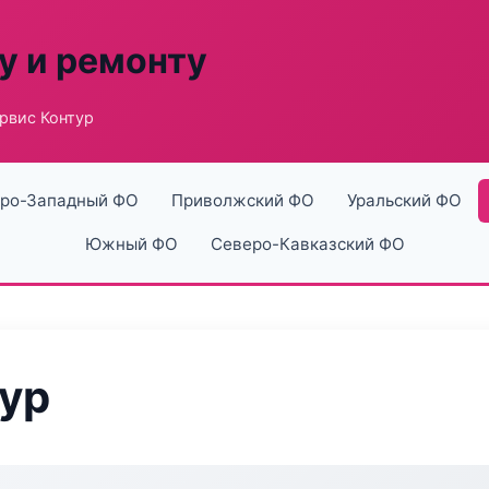
у и ремонту
рвис Контур
ро-Западный ФО
Приволжский ФО
Уральский ФО
Южный ФО
Северо-Кавказский ФО
ур