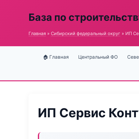
База по строительств
Главная
»
Сибирский федеральный округ
» ИП Се
🏠 Главная
Центральный ФО
Севе
ИП Сервис Конт