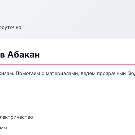
осуточно
в Абакан
кизам. Помогаем с материалами, ведём прозрачный бю
электричество
емы