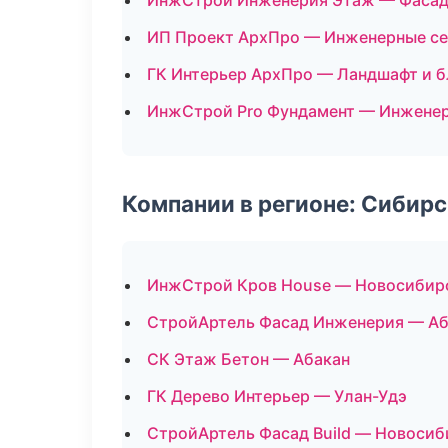
ИнжСтрой Инженерия Этаж — Фасад
ИП Проект АрхПро — Инженерные с
ГК Интерьер АрхПро — Ландшафт и 
ИнжСтрой Pro Фундамент — Инженер
Компании в регионе: Сибир
ИнжСтрой Кров House — Новосибир
СтройАртель Фасад Инженерия — Аб
СК Этаж Бетон — Абакан
ГК Дерево Интерьер — Улан-Удэ
СтройАртель Фасад Build — Новосиб