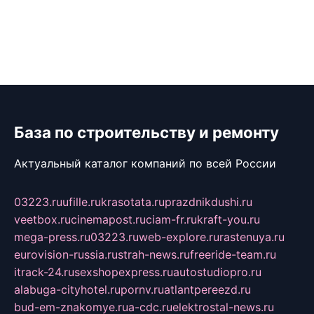
База по строительству и ремонту
Актуальный каталог компаний по всей России
03223.ru
ufille.ru
krasotata.ru
prazdnikdushi.ru
veetbox.ru
cinemapost.ru
ciam-fr.ru
kraft-you.ru
mega-press.ru
03223.ru
web-explore.ru
rastenuya.ru
eurovision-russia.ru
strah-news.ru
freeride-team.ru
itrack-24.ru
sexshopexpress.ru
autostudiopro.ru
alabuga-cityhotel.ru
pornv.ru
atlantpereezd.ru
bud-em-znakomye.ru
a-cdc.ru
elektrostal-news.ru