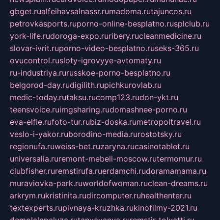
gbget.ru
alfeihavsalnassr.ru
madoma.ru
tajuncos.ru
petrovkasports.ru
porno-online-besplatno.ru
splclub.ru
york-life.ru
doroga-expo.ru
ribery.ru
cleanmedicine.ru
slovar-ivrit.ru
porno-video-besplatno.ru
seks-365.ru
ovucontrol.ru
sloty-igrovyye-avtomaty.ru
ru-industriya.ru
russkoe-porno-besplatno.ru
belgorod-day.ru
digilith.ru
pichkurovlab.ru
medic-today.ru
taksu.ru
comp123.ru
don-ykt.ru
teensvoice.ru
imgsharing.ru
domashnee-porno.ru
eva-elfie.ru
foto-tur.ru
biz-doska.ru
metropoltravel.ru
veslo-i-yakor.ru
borodino-media.ru
rostotsky.ru
regionufa.ru
weiss-bet.ru
zaryna.ru
casinotablet.ru
universalia.ru
remont-mebeli-moscow.ru
termomur.ru
clubfisher.ru
remstirufa.ru
erdamchi.ru
doramamama.ru
muraviovka-park.ru
worldofwoman.ru
clean-dreams.ru
arkrym.ru
kristinita.ru
dircomputer.ru
healthenter.ru
textexperts.ru
pivnaya-kruzhka.ru
kinofilmy-2021.ru