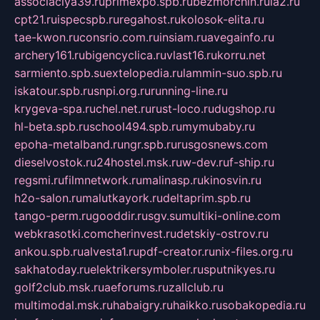
associaciya39.ru
primexpo.spb.ru
bezmorchin.ru
ia2.ru
cpt21.ru
ispecspb.ru
regahost.ru
kolosok-elita.ru
tae-kwon.ru
consrio.com.ru
insiam.ru
avegainfo.ru
archery161.ru
bigencyclica.ru
vlast16.ru
korru.net
sarmiento.spb.su
extelopedia.ru
lammin-suo.spb.ru
iskatour.spb.ru
snpi.org.ru
running-line.ru
krygeva-spa.ru
chel.net.ru
rust-loco.ru
dugshop.ru
hl-beta.spb.ru
school494.spb.ru
mymubaby.ru
epoha-metalband.ru
ngr.spb.ru
rusgosnews.com
dieselvostok.ru
24hostel.msk.ru
w-dev.ru
f-ship.ru
regsmi.ru
filmnetwork.ru
malinasp.ru
kinosvin.ru
h2o-salon.ru
malutkayork.ru
deltaprim.spb.ru
tango-perm.ru
gooddir.ru
sgv.su
multiki-online.com
webkrasotki.com
cherinvest.ru
detskiy-ostrov.ru
ankou.spb.ru
alvesta1.ru
pdf-creator.ru
nix-files.org.ru
sakhatoday.ru
elektrikersymboler.ru
sputnikyes.ru
golf2club.msk.ru
aeforums.ru
zallclub.ru
multimodal.msk.ru
habaigry.ru
haikko.ru
sobakopedia.ru