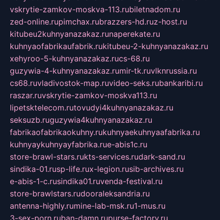
vskrytie-zamkov-moskva-113.ru
biletnadom.ru
zed-online.ru
pimchax.ru
brazzers-hd.ru
z-host.ru
kitubeu2kuhnyanazakaz.ru
naperekate.ru
kuhnyaofabrikaufabrik.ru
kitubeu-2-kuhnyanazakaz.ru
xehyroo-5-kuhnyanazakaz.ru
cs-68.ru
guzywia-4-kuhnyanazakaz.ru
mir-tk.ru
vlknrussia.ru
cs68.ru
vladivostok-map.ru
video-seks.ru
bankaribi.ru
raszar.ru
vskrytie-zamkov-moskva113.ru
lipetsktelecom.ru
tovudyi4kuhnyanazakaz.ru
seksuzb.ru
guzywia4kuhnyanazakaz.ru
fabrikaofabrikaokuhny.ru
kuhnyaekuhnyaafabrika.ru
kuhnyaykuhnyayfabrika.ru
e-abis1c.ru
store-brawl-stars.ru
kts-services.ru
dark-sand.ru
sindika-01.ru
sp-life.ru
x-legion.ru
sib-archives.ru
e-abis-1-c.ru
sindika01.ru
venda-festival.ru
store-brawlstars.ru
dooraleksandria.ru
antenna-highly.ru
mine-lab-msk.ru
1-mus.ru
3-sex-porn.ru
ban-damn.ru
purse-factory.ru