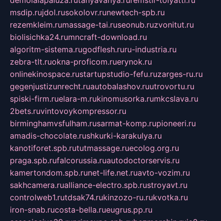
demolalapaluza.ru
tanyavanya.ru
remstir-tolyatti.ru
msdip.ru
jdol.ru
sokolovr.ru
newtech-spb.ru
rezemkleim.ru
massage-tai.ru
seonub.ru
zvonitut.ru
biolisichka24.ru
mncraft-download.ru
algoritm-sistema.ru
godflesh.ru
ru-industria.ru
zebra-tlt.ru
okna-proficom.ru
erynok.ru
onlinekinospace.ru
startupstudio-fefu.ru
zarges-ru.ru
gegenjustizunrecht.ru
autobalashov.ru
utrovortu.ru
spiski-firm.ru
elara-m.ru
kinomusorka.ru
mkcslava.ru
2bets.ru
vintovoykompressor.ru
birminghamvsfulham.ru
sarmat-komp.ru
pioneeri.ru
amadis-chocolate.ru
shkurki-karakulya.ru
kanotiforet.spb.ru
tutmassage.ru
ecolog.org.ru
praga.spb.ru
falcorussia.ru
autodoctorservis.ru
kamertondom.spb.ru
net-life.net.ru
avto-vozim.ru
sakhcamera.ru
alliance-electro.spb.ru
stroyavt.ru
controlweb1.ru
tdsak74.ru
kinzozo-ru.ru
kvotka.ru
iron-snab.ru
costa-bella.ru
eugrus.pp.ru