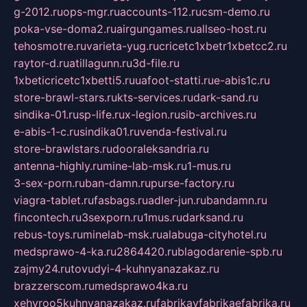
g-2012.ru
ops-mgr.ru
accounts-112.ru
csm-demo.ru
poka-vse-doma2.ru
airgungames.ru
allseo-host.ru
tehosmotre.ru
varieta-yug.ru
cricetc1xbetr1xbetcc2.ru
raytor-d.ru
atillagunn.ru
3d-file.ru
1xbeticricetc1xbetti5.ru
uafoot-statti.ru
e-abis1c.ru
store-brawl-stars.ru
kts-services.ru
dark-sand.ru
sindika-01.ru
sp-life.ru
x-legion.ru
sib-archives.ru
e-abis-1-c.ru
sindika01.ru
venda-festival.ru
store-brawlstars.ru
dooraleksandria.ru
antenna-highly.ru
mine-lab-msk.ru
1-mus.ru
3-sex-porn.ru
ban-damn.ru
purse-factory.ru
viagra-tablet.ru
fasbags.ru
adler-jun.ru
bandamn.ru
fincontech.ru
3sexporn.ru
1mus.ru
darksand.ru
rebus-toys.ru
minelab-msk.ru
alabuga-cityhotel.ru
medsprawo-4-ka.ru
2864420.ru
blagodarenie-spb.ru
zajmy24.ru
tovudyi-4-kuhnyanazakaz.ru
brazzerscom.ru
medsprawo4ka.ru
xehyroo5kuhnyanazakaz.ru
fabrikayfabrikaefabrika.ru