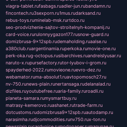
viagra-tablet.ru
fasbags.ru
adler-jun.ru
bandamn.ru
fincontech.ru
3sexporn.ru
1mus.ru
darksand.ru
rebus-toys.ru
minelab-msk.ru
rtdco.ru
seo-prodvizhenie-sajtov-stroitelnyh-kompanij.ru
card-voice.ru
rulonnyygazon177.ru
snow-guard.ru
domizbrusa-9x12spb.ru
demaholding.ru
aalse.ru
a380club.ru
argentinamia.ru
perkoka.ru
movie-one.ru
perk-oka.ru
g-octopus.ru
sibarchives.ru
andreislyusar.ru
naruto-x.ru
pursefactory.ru
tor-lyubov-i-grom.ru
spayderhed-2022.ru
movieone.ru
evro-dez.ru
webamator.ru
ma-absolut1.ru
avtopomosch27.ru
nv-750.ru
news-plain.ru
nertansaga.ru
delanalad.ru
dizfiles.ru
youtubefree.ru
aria-family.ru
roadli.ru
planeta-samara.ru
mysmartbuy.ru
matrasy-kemerovo.ru
ashanet.ru
trade-farm.ru
dotcustoms.ru
domizbrusa9x12spb.ru
autodamp.ru
narasimha.ru
djcommodities.ru
nv750.ru
x-ton.ru
newsplain.ru
cardvoice.ru
modopaper.ru
manunae.ru