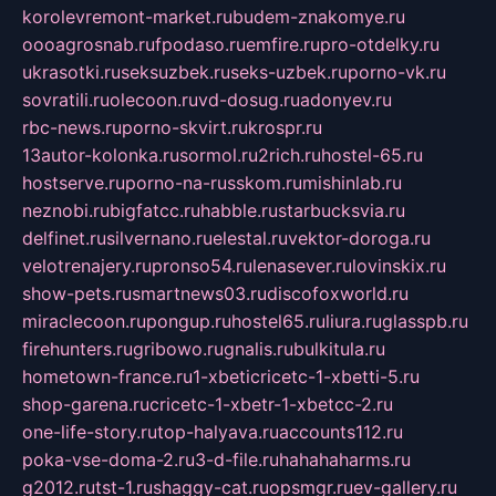
korolevremont-market.ru
budem-znakomye.ru
oooagrosnab.ru
fpodaso.ru
emfire.ru
pro-otdelky.ru
ukrasotki.ru
seksuzbek.ru
seks-uzbek.ru
porno-vk.ru
sovratili.ru
olecoon.ru
vd-dosug.ru
adonyev.ru
rbc-news.ru
porno-skvirt.ru
krospr.ru
13autor-kolonka.ru
sormol.ru
2rich.ru
hostel-65.ru
hostserve.ru
porno-na-russkom.ru
mishinlab.ru
neznobi.ru
bigfatcc.ru
habble.ru
starbucksvia.ru
delfinet.ru
silvernano.ru
elestal.ru
vektor-doroga.ru
velotrenajery.ru
pronso54.ru
lenasever.ru
lovinskix.ru
show-pets.ru
smartnews03.ru
discofoxworld.ru
miraclecoon.ru
pongup.ru
hostel65.ru
liura.ru
glasspb.ru
firehunters.ru
gribowo.ru
gnalis.ru
bulkitula.ru
hometown-france.ru
1-xbeticricetc-1-xbetti-5.ru
shop-garena.ru
cricetc-1-xbetr-1-xbetcc-2.ru
one-life-story.ru
top-halyava.ru
accounts112.ru
poka-vse-doma-2.ru
3-d-file.ru
hahahaharms.ru
g2012.ru
tst-1.ru
shaggy-cat.ru
opsmgr.ru
ev-gallery.ru