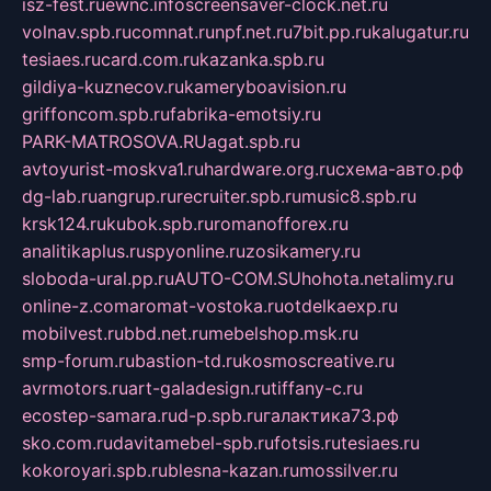
isz-fest.ru
ewnc.info
screensaver-clock.net.ru
volnav.spb.ru
comnat.ru
npf.net.ru
7bit.pp.ru
kalugatur.ru
tesiaes.ru
card.com.ru
kazanka.spb.ru
gildiya-kuznecov.ru
kameryboavision.ru
griffoncom.spb.ru
fabrika-emotsiy.ru
PARK-MATROSOVA.RU
agat.spb.ru
avtoyurist-moskva1.ru
hardware.org.ru
схема-авто.рф
dg-lab.ru
angrup.ru
recruiter.spb.ru
music8.spb.ru
krsk124.ru
kubok.spb.ru
romanofforex.ru
analitikaplus.ru
spyonline.ru
zosikamery.ru
sloboda-ural.pp.ru
AUTO-COM.SU
hohota.net
alimy.ru
online-z.com
aromat-vostoka.ru
otdelkaexp.ru
mobilvest.ru
bbd.net.ru
mebelshop.msk.ru
smp-forum.ru
bastion-td.ru
kosmoscreative.ru
avrmotors.ru
art-galadesign.ru
tiffany-c.ru
ecostep-samara.ru
d-p.spb.ru
галактика73.рф
sko.com.ru
davitamebel-spb.ru
fotsis.ru
tesiaes.ru
kokoroyari.spb.ru
blesna-kazan.ru
mossilver.ru