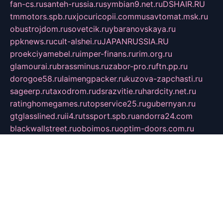
fan-cs.ru
santeh-russia.ru
symbian9.net.ru
DSHAIR.RU
tmmotors.spb.ru
xjocuricopii.com
musavtomat.msk.ru
obustrojdom.ru
sovetcik.ru
ybaranovskaya.ru
ppknews.ru
cult-alshei.ru
JAPANRUSSIA.RU
proekciyamebel.ru
imper-finans.ru
rim.org.ru
glamourai.ru
brassminus.ru
zabor-pro.ru
ftn.pp.ru
dorogoe58.ru
laimengpacker.ru
kuzova-zapchasti.ru
sageerp.ru
taxodrom.ru
dsrazvitie.ru
hardcity.net.ru
ratinghomegames.ru
topservice25.ru
gubernyan.ru
gtglasslined.ru
ii4.ru
tssport.spb.ru
andorra24.com
blackwallstreet.ru
oboimos.ru
optim-doors.com.ru
ikuch.ru
nycr.org.ru
npa21.ru
vremya-ch.spb.ru
desert000.ru
ivtorgi.ru
ifiori.ru
catalog-statei.ru
dcv.org.ru
spetsmaster174.ru
ipkameryhiseeu.ru
dum26.ru
ruspol.spb.ru
fr-opendp.ru
kam-solnyshko.ru
cheyenne-arapaho.ru
sevzapmetal.spb.ru
ted-lapidus.spb.ru
parasite-eliminator.ru
sigma-complete.ru
modernworld.ru
dama-moda.ru