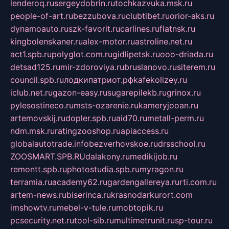
lenderoq.ru
sergeydobrin.ru
tochkazvuka.msk.ru
people-of-art.ru
bezzubova.ru
clubtibet.ru
orior-aks.ru
dynamoauto.ru
szk-favorit.ru
carlines.ru
flatnsk.ru
kingbolenskaner.ru
alex-motor.ru
astroline.net.ru
act1.spb.ru
polyglot.com.ru
gidlipetsk.ru
ooo-driada.ru
detsad125.ru
mir-zdoroviya.ru
bruslanovo.ru
siterem.ru
council.spb.ru
лодкипатриот.рф
kafekolizey.ru
iclub.net.ru
gazon-easy.ru
sugarepilekb.ru
grinox.ru
pylesostineco.ru
msts-ozarenie.ru
kameryjooan.ru
artemovskij.ru
dopler.spb.ru
aid70.ru
metall-perm.ru
ndm.msk.ru
ratingzooshop.ru
apiaccess.ru
globalautotrade.info
bezverhovskoe.ru
drsschool.ru
ZOOSMART.SPB.RU
dalakony.ru
medikijob.ru
remontt.spb.ru
photostudia.spb.ru
myragon.ru
terramia.ru
academy62.ru
gardengallereya.ru
rti.com.ru
artem-news.ru
biserinca.ru
krasnodarkurort.com
imshowtv.ru
mebel-v-tule.ru
mobtopik.ru
pcsecurity.net.ru
tool-sib.ru
multimetrunit.ru
sp-tour.ru