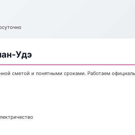
осуточно
лан-Удэ
нной сметой и понятными сроками. Работаем официальн
электричество