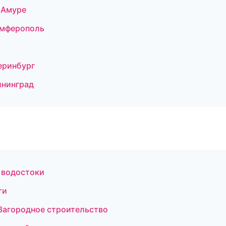
-Амуре
имферополь
еринбург
ининград
 водостоки
ти
Загородное строительство