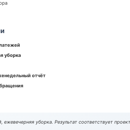
ора
ми
платежей
ая уборка
женедельный отчёт
обращения
, ежевечерняя уборка. Результат соответствует проект