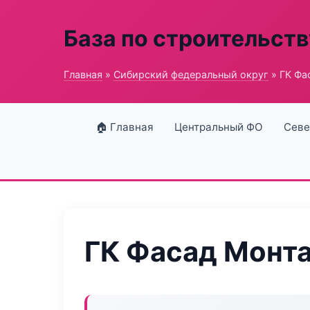
База по строительств
Главная
»
Сибирский федеральный округ
» ГК Фа
🏠 Главная
Центральный ФО
Севе
ГК Фасад Монт