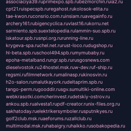
associaciya39.ru
primexpo.spb.ru
bezmorchin.ru
ia2.ru
cpt21.ru
ispecspb.ru
regahost.ru
kolosok-elita.ru
tae-kwon.ru
consrio.com.ru
insiam.ru
avegainfo.ru
archery161.ru
bigencyclica.ru
vlast16.ru
korru.net
sarmiento.spb.su
extelopedia.ru
lammin-suo.spb.ru
iskatour.spb.ru
snpi.org.ru
running-line.ru
krygeva-spa.ru
chel.net.ru
rust-loco.ru
dugshop.ru
hl-beta.spb.ru
school494.spb.ru
mymubaby.ru
epoha-metalband.ru
ngr.spb.ru
rusgosnews.com
dieselvostok.ru
24hostel.msk.ru
w-dev.ru
f-ship.ru
regsmi.ru
filmnetwork.ru
malinasp.ru
kinosvin.ru
h2o-salon.ru
malutkayork.ru
deltaprim.spb.ru
tango-perm.ru
gooddir.ru
sgv.su
multiki-online.com
webkrasotki.com
cherinvest.ru
detskiy-ostrov.ru
ankou.spb.ru
alvesta1.ru
pdf-creator.ru
nix-files.org.ru
sakhatoday.ru
elektrikersymboler.ru
sputnikyes.ru
golf2club.msk.ru
aeforums.ru
zallclub.ru
multimodal.msk.ru
habaigry.ru
haikko.ru
sobakopedia.ru