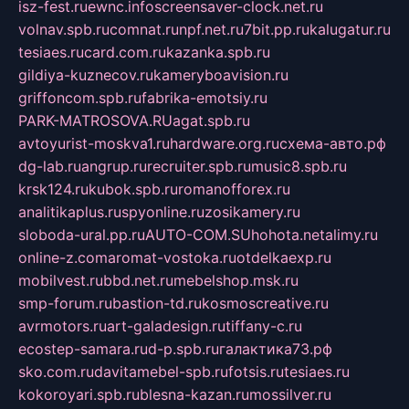
isz-fest.ru
ewnc.info
screensaver-clock.net.ru
volnav.spb.ru
comnat.ru
npf.net.ru
7bit.pp.ru
kalugatur.ru
tesiaes.ru
card.com.ru
kazanka.spb.ru
gildiya-kuznecov.ru
kameryboavision.ru
griffoncom.spb.ru
fabrika-emotsiy.ru
PARK-MATROSOVA.RU
agat.spb.ru
avtoyurist-moskva1.ru
hardware.org.ru
схема-авто.рф
dg-lab.ru
angrup.ru
recruiter.spb.ru
music8.spb.ru
krsk124.ru
kubok.spb.ru
romanofforex.ru
analitikaplus.ru
spyonline.ru
zosikamery.ru
sloboda-ural.pp.ru
AUTO-COM.SU
hohota.net
alimy.ru
online-z.com
aromat-vostoka.ru
otdelkaexp.ru
mobilvest.ru
bbd.net.ru
mebelshop.msk.ru
smp-forum.ru
bastion-td.ru
kosmoscreative.ru
avrmotors.ru
art-galadesign.ru
tiffany-c.ru
ecostep-samara.ru
d-p.spb.ru
галактика73.рф
sko.com.ru
davitamebel-spb.ru
fotsis.ru
tesiaes.ru
kokoroyari.spb.ru
blesna-kazan.ru
mossilver.ru