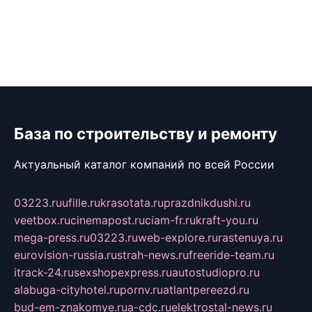
База по строительству и ремонту
Актуальный каталог компаний по всей России
03223.ru
ufille.ru
krasotata.ru
prazdnikdushi.ru
veetbox.ru
cinemapost.ru
ciam-fr.ru
kraft-you.ru
mega-press.ru
03223.ru
web-explore.ru
rastenuya.ru
eurovision-russia.ru
strah-news.ru
freeride-team.ru
itrack-24.ru
sexshopexpress.ru
autostudiopro.ru
alabuga-cityhotel.ru
pornv.ru
atlantpereezd.ru
bud-em-znakomye.ru
a-cdc.ru
elektrostal-news.ru