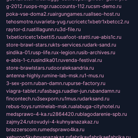
g-2012.ru
ops-mgr.ru
accounts-112.ru
csm-demo.ru
poka-vse-doma2.ru
airgungames.ru
allseo-host.ru
tehosmotre.ru
varieta-yug.ru
cricetc1xbetr1xbetcc2.ru
raytor-d.ru
atillagunn.ru
3d-file.ru
1xbeticricetc1xbetti5.ru
uafoot-statti.ru
e-abis1c.ru
store-brawl-stars.ru
kts-services.ru
dark-sand.ru
sindika-01.ru
sp-life.ru
x-legion.ru
sib-archives.ru
e-abis-1-c.ru
sindika01.ru
venda-festival.ru
store-brawlstars.ru
dooraleksandria.ru
antenna-highly.ru
mine-lab-msk.ru
1-mus.ru
3-sex-porn.ru
ban-damn.ru
purse-factory.ru
viagra-tablet.ru
fasbags.ru
adler-jun.ru
bandamn.ru
fincontech.ru
3sexporn.ru
1mus.ru
darksand.ru
rebus-toys.ru
minelab-msk.ru
alabuga-cityhotel.ru
medsprawo-4-ka.ru
2864420.ru
blagodarenie-spb.ru
zajmy24.ru
tovudyi-4-kuhnyanazakaz.ru
brazzerscom.ru
medsprawo4ka.ru
xehyroo5kuhnyanazakaz.ru
fabrikayfabrikaefabrika.ru