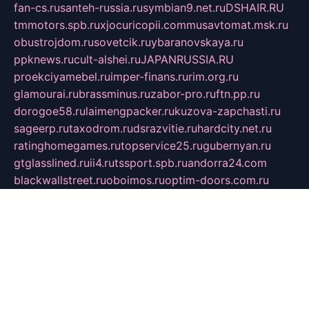
fan-cs.ru
santeh-russia.ru
symbian9.net.ru
DSHAIR.RU
tmmotors.spb.ru
xjocuricopii.com
musavtomat.msk.ru
obustrojdom.ru
sovetcik.ru
ybaranovskaya.ru
ppknews.ru
cult-alshei.ru
JAPANRUSSIA.RU
proekciyamebel.ru
imper-finans.ru
rim.org.ru
glamourai.ru
brassminus.ru
zabor-pro.ru
ftn.pp.ru
dorogoe58.ru
laimengpacker.ru
kuzova-zapchasti.ru
sageerp.ru
taxodrom.ru
dsrazvitie.ru
hardcity.net.ru
ratinghomegames.ru
topservice25.ru
gubernyan.ru
gtglasslined.ru
ii4.ru
tssport.spb.ru
andorra24.com
blackwallstreet.ru
oboimos.ru
optim-doors.com.ru
ikuch.ru
nycr.org.ru
npa21.ru
vremya-ch.spb.ru
desert000.ru
ivtorgi.ru
ifiori.ru
catalog-statei.ru
dcv.org.ru
spetsmaster174.ru
ipkameryhiseeu.ru
dum26.ru
ruspol.spb.ru
fr-opendp.ru
kam-solnyshko.ru
cheyenne-arapaho.ru
sevzapmetal.spb.ru
ted-lapidus.spb.ru
parasite-eliminator.ru
sigma-complete.ru
modernworld.ru
dama-moda.ru