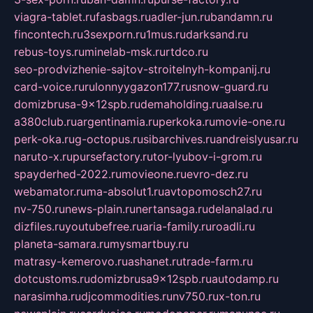
viagra-tablet.ru
fasbags.ru
adler-jun.ru
bandamn.ru
fincontech.ru
3sexporn.ru
1mus.ru
darksand.ru
rebus-toys.ru
minelab-msk.ru
rtdco.ru
seo-prodvizhenie-sajtov-stroitelnyh-kompanij.ru
card-voice.ru
rulonnyygazon177.ru
snow-guard.ru
domizbrusa-9x12spb.ru
demaholding.ru
aalse.ru
a380club.ru
argentinamia.ru
perkoka.ru
movie-one.ru
perk-oka.ru
g-octopus.ru
sibarchives.ru
andreislyusar.ru
naruto-x.ru
pursefactory.ru
tor-lyubov-i-grom.ru
spayderhed-2022.ru
movieone.ru
evro-dez.ru
webamator.ru
ma-absolut1.ru
avtopomosch27.ru
nv-750.ru
news-plain.ru
nertansaga.ru
delanalad.ru
dizfiles.ru
youtubefree.ru
aria-family.ru
roadli.ru
planeta-samara.ru
mysmartbuy.ru
matrasy-kemerovo.ru
ashanet.ru
trade-farm.ru
dotcustoms.ru
domizbrusa9x12spb.ru
autodamp.ru
narasimha.ru
djcommodities.ru
nv750.ru
x-ton.ru