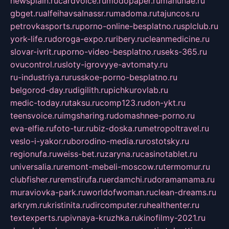
newsplain.ru
cardvoice.ru
modopaper.ru
manunae.ru
gbget.ru
alfeihavsalnassr.ru
madoma.ru
tajuncos.ru
petrovkasports.ru
porno-online-besplatno.ru
splclub.ru
york-life.ru
doroga-expo.ru
ribery.ru
cleanmedicine.ru
slovar-ivrit.ru
porno-video-besplatno.ru
seks-365.ru
ovucontrol.ru
sloty-igrovyye-avtomaty.ru
ru-industriya.ru
russkoe-porno-besplatno.ru
belgorod-day.ru
digilith.ru
pichkurovlab.ru
medic-today.ru
taksu.ru
comp123.ru
don-ykt.ru
teensvoice.ru
imgsharing.ru
domashnee-porno.ru
eva-elfie.ru
foto-tur.ru
biz-doska.ru
metropoltravel.ru
veslo-i-yakor.ru
borodino-media.ru
rostotsky.ru
regionufa.ru
weiss-bet.ru
zaryna.ru
casinotablet.ru
universalia.ru
remont-mebeli-moscow.ru
termomur.ru
clubfisher.ru
remstirufa.ru
erdamchi.ru
doramamama.ru
muraviovka-park.ru
worldofwoman.ru
clean-dreams.ru
arkrym.ru
kristinita.ru
dircomputer.ru
healthenter.ru
textexperts.ru
pivnaya-kruzhka.ru
kinofilmy-2021.ru