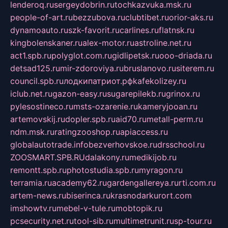
lenderoq.ru
sergeydobrin.ru
tochkazvuka.msk.ru
people-of-art.ru
bezzubova.ru
clubtibet.ru
orior-aks.ru
dynamoauto.ru
szk-favorit.ru
carlines.ru
flatnsk.ru
kingbolenskaner.ru
alex-motor.ru
astroline.net.ru
act1.spb.ru
polyglot.com.ru
gidlipetsk.ru
ooo-driada.ru
detsad125.ru
mir-zdoroviya.ru
bruslanovo.ru
siterem.ru
council.spb.ru
лодкипатриот.рф
kafekolizey.ru
iclub.net.ru
gazon-easy.ru
sugarepilekb.ru
grinox.ru
pylesostineco.ru
msts-ozarenie.ru
kameryjooan.ru
artemovskij.ru
dopler.spb.ru
aid70.ru
metall-perm.ru
ndm.msk.ru
ratingzooshop.ru
apiaccess.ru
globalautotrade.info
bezverhovskoe.ru
drsschool.ru
ZOOSMART.SPB.RU
dalakony.ru
medikijob.ru
remontt.spb.ru
photostudia.spb.ru
myragon.ru
terramia.ru
academy62.ru
gardengallereya.ru
rti.com.ru
artem-news.ru
biserinca.ru
krasnodarkurort.com
imshowtv.ru
mebel-v-tule.ru
mobtopik.ru
pcsecurity.net.ru
tool-sib.ru
multimetrunit.ru
sp-tour.ru