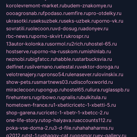
korolevremont-market.ru
budem-znakomye.ru
oooagrosnab.ru
fpodaso.ru
emfire.ru
pro-otdelky.ru
ukrasotki.ru
seksuzbek.ru
seks-uzbek.ru
porno-vk.ru
sovratili.ru
olecoon.ru
vd-dosug.ru
adonyev.ru
rbc-news.ru
porno-skvirt.ru
krospr.ru
13autor-kolonka.ru
sormol.ru
2rich.ru
hostel-65.ru
hostserve.ru
porno-na-russkom.ru
mishinlab.ru
neznobi.ru
bigfatcc.ru
habble.ru
starbucksvia.ru
delfinet.ru
silvernano.ru
elestal.ru
vektor-doroga.ru
velotrenajery.ru
pronso54.ru
lenasever.ru
lovinskix.ru
show-pets.ru
smartnews03.ru
discofoxworld.ru
miraclecoon.ru
pongup.ru
hostel65.ru
liura.ru
glasspb.ru
firehunters.ru
gribowo.ru
gnalis.ru
bulkitula.ru
hometown-france.ru
1-xbeticricetc-1-xbetti-5.ru
shop-garena.ru
cricetc-1-xbetr-1-xbetcc-2.ru
one-life-story.ru
top-halyava.ru
accounts112.ru
poka-vse-doma-2.ru
3-d-file.ru
hahahaharms.ru
g2012.ru
tst-1.ru
shaggy-cat.ru
opsmgr.ru
ev-gallery.ru