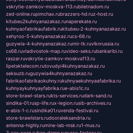
vskrytie-zamkov-moskva-113.ru
biletnadom.ru
zed-online.ru
pimchax.ru
brazzers-hd.ru
z-host.ru
kitubeu2kuhnyanazakaz.ru
naperekate.ru
kuhnyaofabrikaufabrik.ru
kitubeu-2-kuhnyanazakaz.ru
xehyroo-5-kuhnyanazakaz.ru
cs-68.ru
guzywia-4-kuhnyanazakaz.ru
mir-tk.ru
vlknrussia.ru
cs68.ru
vladivostok-map.ru
video-seks.ru
bankaribi.ru
raszar.ru
vskrytie-zamkov-moskva113.ru
lipetsktelecom.ru
tovudyi4kuhnyanazakaz.ru
seksuzb.ru
guzywia4kuhnyanazakaz.ru
fabrikaofabrikaokuhny.ru
kuhnyaekuhnyaafabrika.ru
kuhnyaykuhnyayfabrika.ru
e-abis1c.ru
store-brawl-stars.ru
kts-services.ru
dark-sand.ru
sindika-01.ru
sp-life.ru
x-legion.ru
sib-archives.ru
e-abis-1-c.ru
sindika01.ru
venda-festival.ru
store-brawlstars.ru
dooraleksandria.ru
antenna-highly.ru
mine-lab-msk.ru
1-mus.ru
3-sex-porn.ru
ban-damn.ru
purse-factory.ru