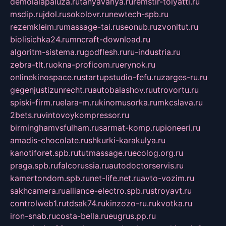
demolalapaluza.ru
tanyavanya.ru
remstir-tolyatti.ru
msdip.ru
jdol.ru
sokolovr.ru
newtech-spb.ru
rezemkleim.ru
massage-tai.ru
seonub.ru
zvonitut.ru
biolisichka24.ru
mncraft-download.ru
algoritm-sistema.ru
godflesh.ru
ru-industria.ru
zebra-tlt.ru
okna-proficom.ru
erynok.ru
onlinekinospace.ru
startupstudio-fefu.ru
zarges-ru.ru
gegenjustizunrecht.ru
autobalashov.ru
utrovortu.ru
spiski-firm.ru
elara-m.ru
kinomusorka.ru
mkcslava.ru
2bets.ru
vintovoykompressor.ru
birminghamvsfulham.ru
sarmat-komp.ru
pioneeri.ru
amadis-chocolate.ru
shkurki-karakulya.ru
kanotiforet.spb.ru
tutmassage.ru
ecolog.org.ru
praga.spb.ru
falcorussia.ru
autodoctorservis.ru
kamertondom.spb.ru
net-life.net.ru
avto-vozim.ru
sakhcamera.ru
alliance-electro.spb.ru
stroyavt.ru
controlweb1.ru
tdsak74.ru
kinzozo-ru.ru
kvotka.ru
iron-snab.ru
costa-bella.ru
eugrus.pp.ru