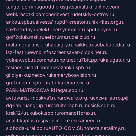
tango-perm.ru
gooddir.ru
sgv.su
multiki-online.com
webkrasotki.com
cherinvest.ru
detskiy-ostrov.ru
ankou.spb.ru
alvesta1.ru
pdf-creator.ru
nix-files.org.ru
sakhatoday.ru
elektrikersymboler.ru
sputnikyes.ru
golf2club.msk.ru
aeforums.ru
zallclub.ru
multimodal.msk.ru
habaigry.ru
haikko.ru
sobakopedia.ru
isz-fest.ru
ewnc.info
screensaver-clock.net.ru
volnav.spb.ru
comnat.ru
npf.net.ru
7bit.pp.ru
kalugatur.ru
tesiaes.ru
card.com.ru
kazanka.spb.ru
gildiya-kuznecov.ru
kameryboavision.ru
griffoncom.spb.ru
fabrika-emotsiy.ru
PARK-MATROSOVA.RU
agat.spb.ru
avtoyurist-moskva1.ru
hardware.org.ru
схема-авто.рф
dg-lab.ru
angrup.ru
recruiter.spb.ru
music8.spb.ru
krsk124.ru
kubok.spb.ru
romanofforex.ru
analitikaplus.ru
spyonline.ru
zosikamery.ru
sloboda-ural.pp.ru
AUTO-COM.SU
hohota.net
alimy.ru
online-z.com
aromat-vostoka.ru
otdelkaexp.ru