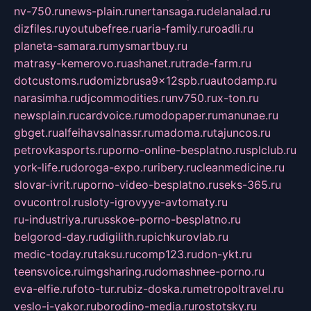
nv-750.ru
news-plain.ru
nertansaga.ru
delanalad.ru
dizfiles.ru
youtubefree.ru
aria-family.ru
roadli.ru
planeta-samara.ru
mysmartbuy.ru
matrasy-kemerovo.ru
ashanet.ru
trade-farm.ru
dotcustoms.ru
domizbrusa9x12spb.ru
autodamp.ru
narasimha.ru
djcommodities.ru
nv750.ru
x-ton.ru
newsplain.ru
cardvoice.ru
modopaper.ru
manunae.ru
gbget.ru
alfeihavsalnassr.ru
madoma.ru
tajuncos.ru
petrovkasports.ru
porno-online-besplatno.ru
splclub.ru
york-life.ru
doroga-expo.ru
ribery.ru
cleanmedicine.ru
slovar-ivrit.ru
porno-video-besplatno.ru
seks-365.ru
ovucontrol.ru
sloty-igrovyye-avtomaty.ru
ru-industriya.ru
russkoe-porno-besplatno.ru
belgorod-day.ru
digilith.ru
pichkurovlab.ru
medic-today.ru
taksu.ru
comp123.ru
don-ykt.ru
teensvoice.ru
imgsharing.ru
domashnee-porno.ru
eva-elfie.ru
foto-tur.ru
biz-doska.ru
metropoltravel.ru
veslo-i-yakor.ru
borodino-media.ru
rostotsky.ru