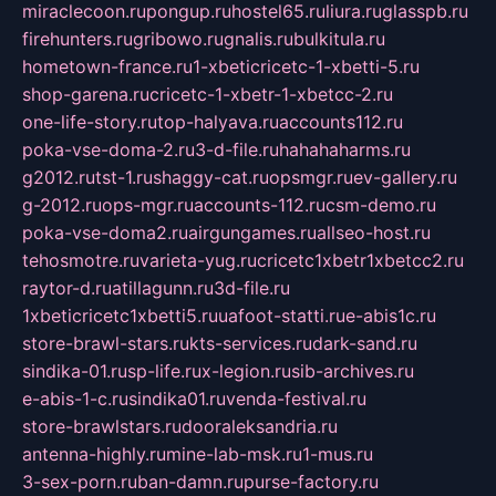
miraclecoon.ru
pongup.ru
hostel65.ru
liura.ru
glasspb.ru
firehunters.ru
gribowo.ru
gnalis.ru
bulkitula.ru
hometown-france.ru
1-xbeticricetc-1-xbetti-5.ru
shop-garena.ru
cricetc-1-xbetr-1-xbetcc-2.ru
one-life-story.ru
top-halyava.ru
accounts112.ru
poka-vse-doma-2.ru
3-d-file.ru
hahahaharms.ru
g2012.ru
tst-1.ru
shaggy-cat.ru
opsmgr.ru
ev-gallery.ru
g-2012.ru
ops-mgr.ru
accounts-112.ru
csm-demo.ru
poka-vse-doma2.ru
airgungames.ru
allseo-host.ru
tehosmotre.ru
varieta-yug.ru
cricetc1xbetr1xbetcc2.ru
raytor-d.ru
atillagunn.ru
3d-file.ru
1xbeticricetc1xbetti5.ru
uafoot-statti.ru
e-abis1c.ru
store-brawl-stars.ru
kts-services.ru
dark-sand.ru
sindika-01.ru
sp-life.ru
x-legion.ru
sib-archives.ru
e-abis-1-c.ru
sindika01.ru
venda-festival.ru
store-brawlstars.ru
dooraleksandria.ru
antenna-highly.ru
mine-lab-msk.ru
1-mus.ru
3-sex-porn.ru
ban-damn.ru
purse-factory.ru