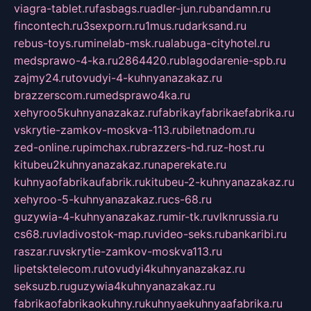
viagra-tablet.ru
fasbags.ru
adler-jun.ru
bandamn.ru
fincontech.ru
3sexporn.ru
1mus.ru
darksand.ru
rebus-toys.ru
minelab-msk.ru
alabuga-cityhotel.ru
medsprawo-4-ka.ru
2864420.ru
blagodarenie-spb.ru
zajmy24.ru
tovudyi-4-kuhnyanazakaz.ru
brazzerscom.ru
medsprawo4ka.ru
xehyroo5kuhnyanazakaz.ru
fabrikayfabrikaefabrika.ru
vskrytie-zamkov-moskva-113.ru
biletnadom.ru
zed-online.ru
pimchax.ru
brazzers-hd.ru
z-host.ru
kitubeu2kuhnyanazakaz.ru
naperekate.ru
kuhnyaofabrikaufabrik.ru
kitubeu-2-kuhnyanazakaz.ru
xehyroo-5-kuhnyanazakaz.ru
cs-68.ru
guzywia-4-kuhnyanazakaz.ru
mir-tk.ru
vlknrussia.ru
cs68.ru
vladivostok-map.ru
video-seks.ru
bankaribi.ru
raszar.ru
vskrytie-zamkov-moskva113.ru
lipetsktelecom.ru
tovudyi4kuhnyanazakaz.ru
seksuzb.ru
guzywia4kuhnyanazakaz.ru
fabrikaofabrikaokuhny.ru
kuhnyaekuhnyaafabrika.ru