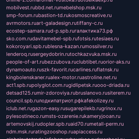
mobilvest.ru
bbd.net.ru
mebelshop.msk.ru
smp-forum.ru
bastion-td.ru
kosmoscreative.ru
avrmotors.ru
art-galadesign.ru
tiffany-c.ru
ecostep-samara.ru
d-p.spb.ru
галактика73.рф
sko.com.ru
davitamebel-spb.ru
fotsis.ru
tesiaes.ru
kokoroyari.spb.ru
blesna-kazan.ru
mossilver.ru
lenderoq.ru
sergeydobrin.ru
tochkazvuka.msk.ru
people-of-art.ru
bezzubova.ru
clubtibet.ru
orior-aks.ru
dynamoauto.ru
szk-favorit.ru
carlines.ru
flatnsk.ru
kingbolenskaner.ru
alex-motor.ru
astroline.net.ru
act1.spb.ru
polyglot.com.ru
gidlipetsk.ru
ooo-driada.ru
detsad125.ru
mir-zdoroviya.ru
bruslanovo.ru
siterem.ru
council.spb.ru
лодкипатриот.рф
kafekolizey.ru
iclub.net.ru
gazon-easy.ru
sugarepilekb.ru
grinox.ru
pylesostineco.ru
msts-ozarenie.ru
kameryjooan.ru
artemovskij.ru
dopler.spb.ru
aid70.ru
metall-perm.ru
ndm.msk.ru
ratingzooshop.ru
apiaccess.ru