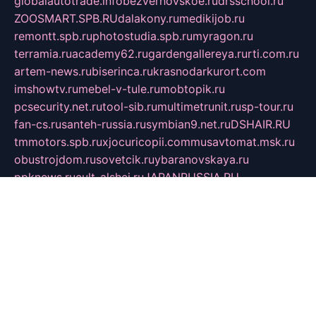
globalautotrade.info
bezverhovskoe.ru
drsschool.ru
ZOOSMART.SPB.RU
dalakony.ru
medikijob.ru
remontt.spb.ru
photostudia.spb.ru
myragon.ru
terramia.ru
academy62.ru
gardengallereya.ru
rti.com.ru
artem-news.ru
biserinca.ru
krasnodarkurort.com
imshowtv.ru
mebel-v-tule.ru
mobtopik.ru
pcsecurity.net.ru
tool-sib.ru
multimetrunit.ru
sp-tour.ru
fan-cs.ru
santeh-russia.ru
symbian9.net.ru
DSHAIR.RU
tmmotors.spb.ru
xjocuricopii.com
musavtomat.msk.ru
obustrojdom.ru
sovetcik.ru
ybaranovskaya.ru
ppknews.ru
cult-alshei.ru
JAPANRUSSIA.RU
proekciyamebel.ru
imper-finans.ru
rim.org.ru
glamourai.ru
brassminus.ru
zabor-pro.ru
ftn.pp.ru
dorogoe58.ru
laimengpacker.ru
kuzova-zapchasti.ru
sageerp.ru
taxodrom.ru
dsrazvitie.ru
hardcity.net.ru
ratinghomegames.ru
topservice25.ru
gubernyan.ru
gtglasslined.ru
ii4.ru
tssport.spb.ru
andorra24.com
blackwallstreet.ru
oboimos.ru
optim-doors.com.ru