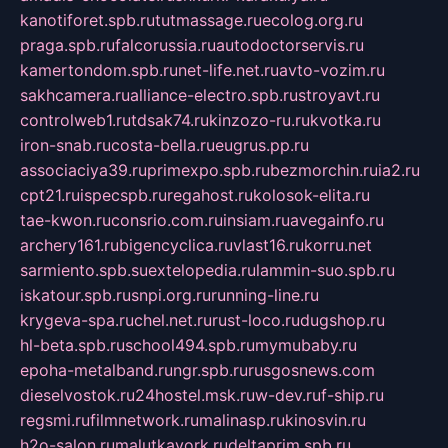
kanotiforet.spb.ru
tutmassage.ru
ecolog.org.ru
praga.spb.ru
falcorussia.ru
autodoctorservis.ru
kamertondom.spb.ru
net-life.net.ru
avto-vozim.ru
sakhcamera.ru
alliance-electro.spb.ru
stroyavt.ru
controlweb1.ru
tdsak74.ru
kinzozo-ru.ru
kvotka.ru
iron-snab.ru
costa-bella.ru
eugrus.pp.ru
associaciya39.ru
primexpo.spb.ru
bezmorchin.ru
ia2.ru
cpt21.ru
ispecspb.ru
regahost.ru
kolosok-elita.ru
tae-kwon.ru
consrio.com.ru
insiam.ru
avegainfo.ru
archery161.ru
bigencyclica.ru
vlast16.ru
korru.net
sarmiento.spb.su
extelopedia.ru
lammin-suo.spb.ru
iskatour.spb.ru
snpi.org.ru
running-line.ru
krygeva-spa.ru
chel.net.ru
rust-loco.ru
dugshop.ru
hl-beta.spb.ru
school494.spb.ru
mymubaby.ru
epoha-metalband.ru
ngr.spb.ru
rusgosnews.com
dieselvostok.ru
24hostel.msk.ru
w-dev.ru
f-ship.ru
regsmi.ru
filmnetwork.ru
malinasp.ru
kinosvin.ru
h2o-salon.ru
malutkayork.ru
deltaprim.spb.ru