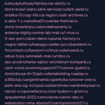
kuhnyaykuhnyayfabrika.ru
e-abis1c.ru
store-brawl-stars.ru
kts-services.ru
dark-sand.ru
sindika-01.ru
sp-life.ru
x-legion.ru
sib-archives.ru
e-abis-1-c.ru
sindika01.ru
venda-festival.ru
store-brawlstars.ru
dooraleksandria.ru
antenna-highly.ru
mine-lab-msk.ru
1-mus.ru
3-sex-porn.ru
ban-damn.ru
purse-factory.ru
viagra-tablet.ru
fasbags.ru
adler-jun.ru
bandamn.ru
fincontech.ru
3sexporn.ru
1mus.ru
darksand.ru
rebus-toys.ru
minelab-msk.ru
rtdco.ru
seo-prodvizhenie-sajtov-stroitelnyh-kompanij.ru
card-voice.ru
rulonnyygazon177.ru
snow-guard.ru
domizbrusa-9x12spb.ru
demaholding.ru
aalse.ru
a380club.ru
argentinamia.ru
perkoka.ru
movie-one.ru
perk-oka.ru
g-octopus.ru
sibarchives.ru
andreislyusar.ru
naruto-x.ru
pursefactory.ru
tor-lyubov-i-grom.ru
spayderhed-2022.ru
movieone.ru
evro-dez.ru
webamator.ru
ma-absolut1.ru
avtopomosch27.ru