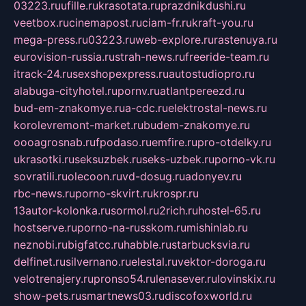
03223.ru
ufille.ru
krasotata.ru
prazdnikdushi.ru
veetbox.ru
cinemapost.ru
ciam-fr.ru
kraft-you.ru
mega-press.ru
03223.ru
web-explore.ru
rastenuya.ru
eurovision-russia.ru
strah-news.ru
freeride-team.ru
itrack-24.ru
sexshopexpress.ru
autostudiopro.ru
alabuga-cityhotel.ru
pornv.ru
atlantpereezd.ru
bud-em-znakomye.ru
a-cdc.ru
elektrostal-news.ru
korolevremont-market.ru
budem-znakomye.ru
oooagrosnab.ru
fpodaso.ru
emfire.ru
pro-otdelky.ru
ukrasotki.ru
seksuzbek.ru
seks-uzbek.ru
porno-vk.ru
sovratili.ru
olecoon.ru
vd-dosug.ru
adonyev.ru
rbc-news.ru
porno-skvirt.ru
krospr.ru
13autor-kolonka.ru
sormol.ru
2rich.ru
hostel-65.ru
hostserve.ru
porno-na-russkom.ru
mishinlab.ru
neznobi.ru
bigfatcc.ru
habble.ru
starbucksvia.ru
delfinet.ru
silvernano.ru
elestal.ru
vektor-doroga.ru
velotrenajery.ru
pronso54.ru
lenasever.ru
lovinskix.ru
show-pets.ru
smartnews03.ru
discofoxworld.ru