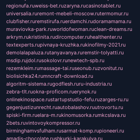
regionufa.ru
weiss-bet.ru
zaryna.ru
casinotablet.ru
universalia.ru
remont-mebeli-moscow.ru
termomur.ru
clubfisher.ru
remstirufa.ru
erdamchi.ru
doramamama.ru
muraviovka-park.ru
worldofwoman.ru
clean-dreams.ru
arkrym.ru
kristinita.ru
dircomputer.ru
healthenter.ru
textexperts.ru
pivnaya-kruzhka.ru
kinofilmy-2021.ru
demolalapaluza.ru
tanyavanya.ru
remstir-tolyatti.ru
msdip.ru
jdol.ru
sokolovr.ru
newtech-spb.ru
rezemkleim.ru
massage-tai.ru
seonub.ru
zvonitut.ru
biolisichka24.ru
mncraft-download.ru
algoritm-sistema.ru
godflesh.ru
ru-industria.ru
zebra-tlt.ru
okna-proficom.ru
erynok.ru
onlinekinospace.ru
startupstudio-fefu.ru
zarges-ru.ru
gegenjustizunrecht.ru
autobalashov.ru
utrovortu.ru
spiski-firm.ru
elara-m.ru
kinomusorka.ru
mkcslava.ru
2bets.ru
vintovoykompressor.ru
birminghamvsfulham.ru
sarmat-komp.ru
pioneeri.ru
amadis-chocolate.ru
shkurki-karakulya.ru