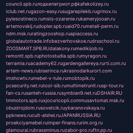
council.spb.ru
лодкипатриот.рф
kafekolizey.ru
iclub.net.ru
gazon-easy.ru
sugarepilekb.ru
grinox.ru
pylesostineco.ru
msts-ozarenie.ru
kameryjooan.ru
artemovskij.ru
dopler.spb.ru
aid70.ru
metall-perm.ru
ndm.msk.ru
ratingzooshop.ru
apiaccess.ru
globalautotrade.info
bezverhovskoe.ru
drsschool.ru
ZOOSMART.SPB.RU
dalakony.ru
medikijob.ru
remontt.spb.ru
photostudia.spb.ru
myragon.ru
terramia.ru
academy62.ru
gardengallereya.ru
rti.com.ru
artem-news.ru
biserinca.ru
krasnodarkurort.com
imshowtv.ru
mebel-v-tule.ru
mobtopik.ru
pcsecurity.net.ru
tool-sib.ru
multimetrunit.ru
sp-tour.ru
fan-cs.ru
santeh-russia.ru
symbian9.net.ru
DSHAIR.RU
tmmotors.spb.ru
xjocuricopii.com
musavtomat.msk.ru
obustrojdom.ru
sovetcik.ru
ybaranovskaya.ru
ppknews.ru
cult-alshei.ru
JAPANRUSSIA.RU
proekciyamebel.ru
imper-finans.ru
rim.org.ru
glamourai.ru
brassminus.ru
zabor-pro.ru
ftn.pp.ru