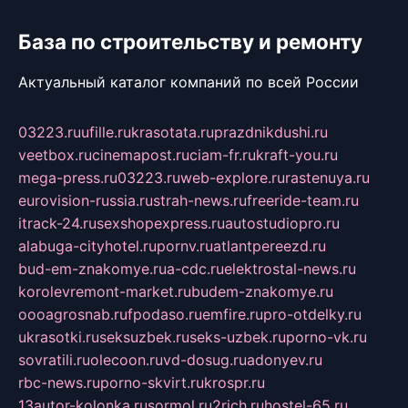
База по строительству и ремонту
Актуальный каталог компаний по всей России
03223.ru
ufille.ru
krasotata.ru
prazdnikdushi.ru
veetbox.ru
cinemapost.ru
ciam-fr.ru
kraft-you.ru
mega-press.ru
03223.ru
web-explore.ru
rastenuya.ru
eurovision-russia.ru
strah-news.ru
freeride-team.ru
itrack-24.ru
sexshopexpress.ru
autostudiopro.ru
alabuga-cityhotel.ru
pornv.ru
atlantpereezd.ru
bud-em-znakomye.ru
a-cdc.ru
elektrostal-news.ru
korolevremont-market.ru
budem-znakomye.ru
oooagrosnab.ru
fpodaso.ru
emfire.ru
pro-otdelky.ru
ukrasotki.ru
seksuzbek.ru
seks-uzbek.ru
porno-vk.ru
sovratili.ru
olecoon.ru
vd-dosug.ru
adonyev.ru
rbc-news.ru
porno-skvirt.ru
krospr.ru
13autor-kolonka.ru
sormol.ru
2rich.ru
hostel-65.ru