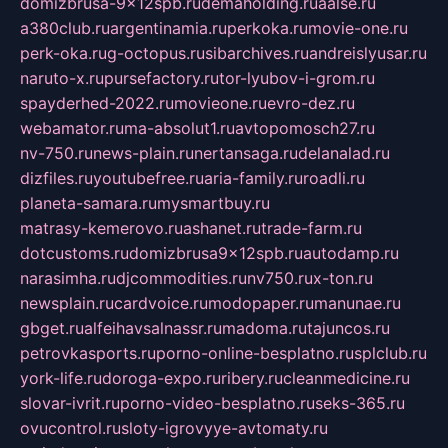
domizbrusa-9x12spb.ru
demaholding.ru
aalse.ru
a380club.ru
argentinamia.ru
perkoka.ru
movie-one.ru
perk-oka.ru
g-octopus.ru
sibarchives.ru
andreislyusar.ru
naruto-x.ru
pursefactory.ru
tor-lyubov-i-grom.ru
spayderhed-2022.ru
movieone.ru
evro-dez.ru
webamator.ru
ma-absolut1.ru
avtopomosch27.ru
nv-750.ru
news-plain.ru
nertansaga.ru
delanalad.ru
dizfiles.ru
youtubefree.ru
aria-family.ru
roadli.ru
planeta-samara.ru
mysmartbuy.ru
matrasy-kemerovo.ru
ashanet.ru
trade-farm.ru
dotcustoms.ru
domizbrusa9x12spb.ru
autodamp.ru
narasimha.ru
djcommodities.ru
nv750.ru
x-ton.ru
newsplain.ru
cardvoice.ru
modopaper.ru
manunae.ru
gbget.ru
alfeihavsalnassr.ru
madoma.ru
tajuncos.ru
petrovkasports.ru
porno-online-besplatno.ru
splclub.ru
york-life.ru
doroga-expo.ru
ribery.ru
cleanmedicine.ru
slovar-ivrit.ru
porno-video-besplatno.ru
seks-365.ru
ovucontrol.ru
sloty-igrovyye-avtomaty.ru