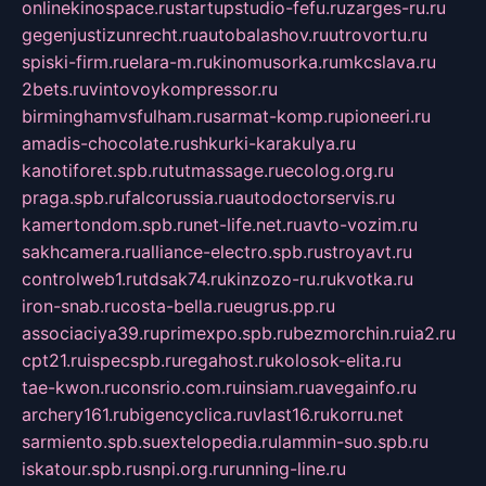
onlinekinospace.ru
startupstudio-fefu.ru
zarges-ru.ru
gegenjustizunrecht.ru
autobalashov.ru
utrovortu.ru
spiski-firm.ru
elara-m.ru
kinomusorka.ru
mkcslava.ru
2bets.ru
vintovoykompressor.ru
birminghamvsfulham.ru
sarmat-komp.ru
pioneeri.ru
amadis-chocolate.ru
shkurki-karakulya.ru
kanotiforet.spb.ru
tutmassage.ru
ecolog.org.ru
praga.spb.ru
falcorussia.ru
autodoctorservis.ru
kamertondom.spb.ru
net-life.net.ru
avto-vozim.ru
sakhcamera.ru
alliance-electro.spb.ru
stroyavt.ru
controlweb1.ru
tdsak74.ru
kinzozo-ru.ru
kvotka.ru
iron-snab.ru
costa-bella.ru
eugrus.pp.ru
associaciya39.ru
primexpo.spb.ru
bezmorchin.ru
ia2.ru
cpt21.ru
ispecspb.ru
regahost.ru
kolosok-elita.ru
tae-kwon.ru
consrio.com.ru
insiam.ru
avegainfo.ru
archery161.ru
bigencyclica.ru
vlast16.ru
korru.net
sarmiento.spb.su
extelopedia.ru
lammin-suo.spb.ru
iskatour.spb.ru
snpi.org.ru
running-line.ru