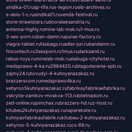
sindika-01.ru
sp-life.ru
x-legion.ru
sib-archives.ru
e-abis-1-c.ru
sindika01.ru
venda-festival.ru
store-brawlstars.ru
dooraleksandria.ru
antenna-highly.ru
mine-lab-msk.ru
1-mus.ru
3-sex-porn.ru
ban-damn.ru
purse-factory.ru
viagra-tablet.ru
fasbags.ru
adler-jun.ru
bandamn.ru
fincontech.ru
3sexporn.ru
1mus.ru
darksand.ru
rebus-toys.ru
minelab-msk.ru
alabuga-cityhotel.ru
medsprawo-4-ka.ru
2864420.ru
blagodarenie-spb.ru
zajmy24.ru
tovudyi-4-kuhnyanazakaz.ru
brazzerscom.ru
medsprawo4ka.ru
xehyroo5kuhnyanazakaz.ru
fabrikayfabrikaefabrika.ru
vskrytie-zamkov-moskva-113.ru
biletnadom.ru
zed-online.ru
pimchax.ru
brazzers-hd.ru
z-host.ru
kitubeu2kuhnyanazakaz.ru
naperekate.ru
kuhnyaofabrikaufabrik.ru
kitubeu-2-kuhnyanazakaz.ru
xehyroo-5-kuhnyanazakaz.ru
cs-68.ru