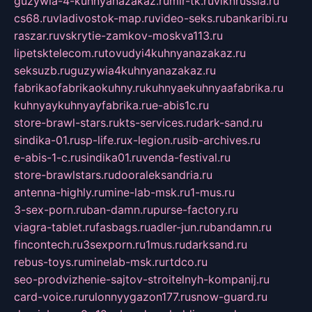
guzywia-4-kuhnyanazakaz.ru
mir-tk.ru
vlknrussia.ru
cs68.ru
vladivostok-map.ru
video-seks.ru
bankaribi.ru
raszar.ru
vskrytie-zamkov-moskva113.ru
lipetsktelecom.ru
tovudyi4kuhnyanazakaz.ru
seksuzb.ru
guzywia4kuhnyanazakaz.ru
fabrikaofabrikaokuhny.ru
kuhnyaekuhnyaafabrika.ru
kuhnyaykuhnyayfabrika.ru
e-abis1c.ru
store-brawl-stars.ru
kts-services.ru
dark-sand.ru
sindika-01.ru
sp-life.ru
x-legion.ru
sib-archives.ru
e-abis-1-c.ru
sindika01.ru
venda-festival.ru
store-brawlstars.ru
dooraleksandria.ru
antenna-highly.ru
mine-lab-msk.ru
1-mus.ru
3-sex-porn.ru
ban-damn.ru
purse-factory.ru
viagra-tablet.ru
fasbags.ru
adler-jun.ru
bandamn.ru
fincontech.ru
3sexporn.ru
1mus.ru
darksand.ru
rebus-toys.ru
minelab-msk.ru
rtdco.ru
seo-prodvizhenie-sajtov-stroitelnyh-kompanij.ru
card-voice.ru
rulonnyygazon177.ru
snow-guard.ru