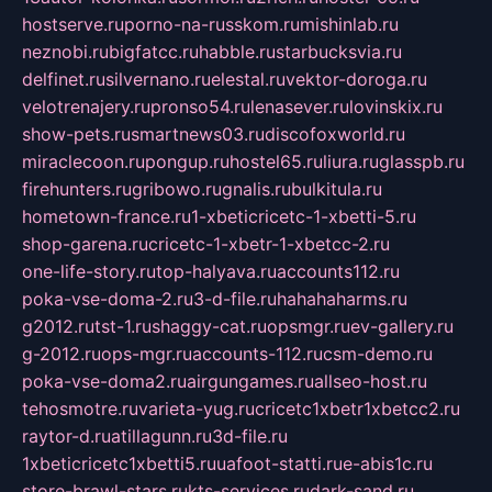
hostserve.ru
porno-na-russkom.ru
mishinlab.ru
neznobi.ru
bigfatcc.ru
habble.ru
starbucksvia.ru
delfinet.ru
silvernano.ru
elestal.ru
vektor-doroga.ru
velotrenajery.ru
pronso54.ru
lenasever.ru
lovinskix.ru
show-pets.ru
smartnews03.ru
discofoxworld.ru
miraclecoon.ru
pongup.ru
hostel65.ru
liura.ru
glasspb.ru
firehunters.ru
gribowo.ru
gnalis.ru
bulkitula.ru
hometown-france.ru
1-xbeticricetc-1-xbetti-5.ru
shop-garena.ru
cricetc-1-xbetr-1-xbetcc-2.ru
one-life-story.ru
top-halyava.ru
accounts112.ru
poka-vse-doma-2.ru
3-d-file.ru
hahahaharms.ru
g2012.ru
tst-1.ru
shaggy-cat.ru
opsmgr.ru
ev-gallery.ru
g-2012.ru
ops-mgr.ru
accounts-112.ru
csm-demo.ru
poka-vse-doma2.ru
airgungames.ru
allseo-host.ru
tehosmotre.ru
varieta-yug.ru
cricetc1xbetr1xbetcc2.ru
raytor-d.ru
atillagunn.ru
3d-file.ru
1xbeticricetc1xbetti5.ru
uafoot-statti.ru
e-abis1c.ru
store-brawl-stars.ru
kts-services.ru
dark-sand.ru