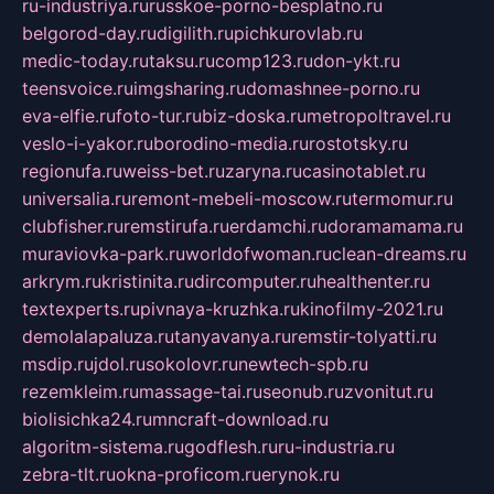
ru-industriya.ru
russkoe-porno-besplatno.ru
belgorod-day.ru
digilith.ru
pichkurovlab.ru
medic-today.ru
taksu.ru
comp123.ru
don-ykt.ru
teensvoice.ru
imgsharing.ru
domashnee-porno.ru
eva-elfie.ru
foto-tur.ru
biz-doska.ru
metropoltravel.ru
veslo-i-yakor.ru
borodino-media.ru
rostotsky.ru
regionufa.ru
weiss-bet.ru
zaryna.ru
casinotablet.ru
universalia.ru
remont-mebeli-moscow.ru
termomur.ru
clubfisher.ru
remstirufa.ru
erdamchi.ru
doramamama.ru
muraviovka-park.ru
worldofwoman.ru
clean-dreams.ru
arkrym.ru
kristinita.ru
dircomputer.ru
healthenter.ru
textexperts.ru
pivnaya-kruzhka.ru
kinofilmy-2021.ru
demolalapaluza.ru
tanyavanya.ru
remstir-tolyatti.ru
msdip.ru
jdol.ru
sokolovr.ru
newtech-spb.ru
rezemkleim.ru
massage-tai.ru
seonub.ru
zvonitut.ru
biolisichka24.ru
mncraft-download.ru
algoritm-sistema.ru
godflesh.ru
ru-industria.ru
zebra-tlt.ru
okna-proficom.ru
erynok.ru