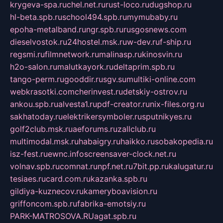
krygeva-spa.ru
chel.net.ru
rust-loco.ru
dugshop.ru
hl-beta.spb.ru
school494.spb.ru
mymubaby.ru
epoha-metalband.ru
ngr.spb.ru
rusgosnews.com
dieselvostok.ru
24hostel.msk.ru
w-dev.ru
f-ship.ru
regsmi.ru
filmnetwork.ru
malinasp.ru
kinosvin.ru
h2o-salon.ru
malutkayork.ru
deltaprim.spb.ru
tango-perm.ru
gooddir.ru
sgv.su
multiki-online.com
webkrasotki.com
cherinvest.ru
detskiy-ostrov.ru
ankou.spb.ru
alvesta1.ru
pdf-creator.ru
nix-files.org.ru
sakhatoday.ru
elektrikersymboler.ru
sputnikyes.ru
golf2club.msk.ru
aeforums.ru
zallclub.ru
multimodal.msk.ru
habaigry.ru
haikko.ru
sobakopedia.ru
isz-fest.ru
ewnc.info
screensaver-clock.net.ru
volnav.spb.ru
comnat.ru
npf.net.ru
7bit.pp.ru
kalugatur.ru
tesiaes.ru
card.com.ru
kazanka.spb.ru
gildiya-kuznecov.ru
kameryboavision.ru
griffoncom.spb.ru
fabrika-emotsiy.ru
PARK-MATROSOVA.RU
agat.spb.ru