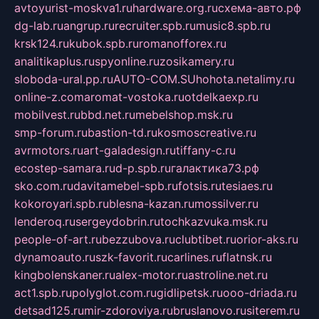
avtoyurist-moskva1.ru
hardware.org.ru
схема-авто.рф
dg-lab.ru
angrup.ru
recruiter.spb.ru
music8.spb.ru
krsk124.ru
kubok.spb.ru
romanofforex.ru
analitikaplus.ru
spyonline.ru
zosikamery.ru
sloboda-ural.pp.ru
AUTO-COM.SU
hohota.net
alimy.ru
online-z.com
aromat-vostoka.ru
otdelkaexp.ru
mobilvest.ru
bbd.net.ru
mebelshop.msk.ru
smp-forum.ru
bastion-td.ru
kosmoscreative.ru
avrmotors.ru
art-galadesign.ru
tiffany-c.ru
ecostep-samara.ru
d-p.spb.ru
галактика73.рф
sko.com.ru
davitamebel-spb.ru
fotsis.ru
tesiaes.ru
kokoroyari.spb.ru
blesna-kazan.ru
mossilver.ru
lenderoq.ru
sergeydobrin.ru
tochkazvuka.msk.ru
people-of-art.ru
bezzubova.ru
clubtibet.ru
orior-aks.ru
dynamoauto.ru
szk-favorit.ru
carlines.ru
flatnsk.ru
kingbolenskaner.ru
alex-motor.ru
astroline.net.ru
act1.spb.ru
polyglot.com.ru
gidlipetsk.ru
ooo-driada.ru
detsad125.ru
mir-zdoroviya.ru
bruslanovo.ru
siterem.ru