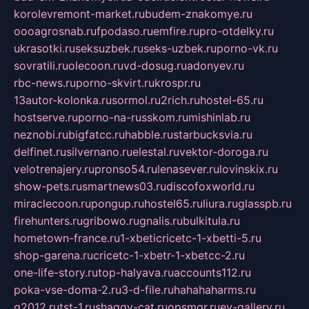
korolevremont-market.ru
budem-znakomye.ru
oooagrosnab.ru
fpodaso.ru
emfire.ru
pro-otdelky.ru
ukrasotki.ru
seksuzbek.ru
seks-uzbek.ru
porno-vk.ru
sovratili.ru
olecoon.ru
vd-dosug.ru
adonyev.ru
rbc-news.ru
porno-skvirt.ru
krospr.ru
13autor-kolonka.ru
sormol.ru
2rich.ru
hostel-65.ru
hostserve.ru
porno-na-russkom.ru
mishinlab.ru
neznobi.ru
bigfatcc.ru
habble.ru
starbucksvia.ru
delfinet.ru
silvernano.ru
elestal.ru
vektor-doroga.ru
velotrenajery.ru
pronso54.ru
lenasever.ru
lovinskix.ru
show-pets.ru
smartnews03.ru
discofoxworld.ru
miraclecoon.ru
pongup.ru
hostel65.ru
liura.ru
glasspb.ru
firehunters.ru
gribowo.ru
gnalis.ru
bulkitula.ru
hometown-france.ru
1-xbeticricetc-1-xbetti-5.ru
shop-garena.ru
cricetc-1-xbetr-1-xbetcc-2.ru
one-life-story.ru
top-halyava.ru
accounts112.ru
poka-vse-doma-2.ru
3-d-file.ru
hahahaharms.ru
g2012.ru
tst-1.ru
shaggy-cat.ru
opsmgr.ru
ev-gallery.ru