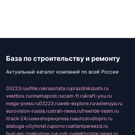
База по строительству и ремонту
Актуальный каталог компаний по всей России
03223.ru
ufille.ru
krasotata.ru
prazdnikdushi.ru
veetbox.ru
cinemapost.ru
ciam-fr.ru
kraft-you.ru
mega-press.ru
03223.ru
web-explore.ru
rastenuya.ru
eurovision-russia.ru
strah-news.ru
freeride-team.ru
itrack-24.ru
sexshopexpress.ru
autostudiopro.ru
alabuga-cityhotel.ru
pornv.ru
atlantpereezd.ru
bud-em-znakomye.ru
a-cdc.ru
elektrostal-news.ru