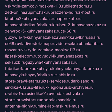
vskrytie-zamkov-moskva-113.ru
biletnadom.ru
zed-online.ru
pimchax.ru
brazzers-hd.ru
z-host.ru
kitubeu2kuhnyanazakaz.ru
naperekate.ru
kuhnyaofabrikaufabrik.ru
kitubeu-2-kuhnyanazakaz.ru
xehyroo-5-kuhnyanazakaz.ru
cs-68.ru
guzywia-4-kuhnyanazakaz.ru
mir-tk.ru
vlknrussia.ru
cs68.ru
vladivostok-map.ru
video-seks.ru
bankaribi.ru
raszar.ru
vskrytie-zamkov-moskva113.ru
lipetsktelecom.ru
tovudyi4kuhnyanazakaz.ru
seksuzb.ru
guzywia4kuhnyanazakaz.ru
fabrikaofabrikaokuhny.ru
kuhnyaekuhnyaafabrika.ru
kuhnyaykuhnyayfabrika.ru
e-abis1c.ru
store-brawl-stars.ru
kts-services.ru
dark-sand.ru
sindika-01.ru
sp-life.ru
x-legion.ru
sib-archives.ru
e-abis-1-c.ru
sindika01.ru
venda-festival.ru
store-brawlstars.ru
dooraleksandria.ru
antenna-highly.ru
mine-lab-msk.ru
1-mus.ru