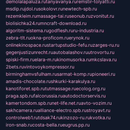
demolalapaluza.ru
tanyavanya.ru
remstir-tolyatti.ru
msdip.ru
jdol.ru
sokolovr.ru
newtech-spb.ru
rezemkleim.ru
massage-tai.ru
seonub.ru
zvonitut.ru
biolisichka24.ru
mncraft-download.ru
algoritm-sistema.ru
godflesh.ru
ru-industria.ru
zebra-tlt.ru
okna-proficom.ru
erynok.ru
onlinekinospace.ru
startupstudio-fefu.ru
zarges-ru.ru
gegenjustizunrecht.ru
autobalashov.ru
utrovortu.ru
spiski-firm.ru
elara-m.ru
kinomusorka.ru
mkcslava.ru
2bets.ru
vintovoykompressor.ru
birminghamvsfulham.ru
sarmat-komp.ru
pioneeri.ru
amadis-chocolate.ru
shkurki-karakulya.ru
kanotiforet.spb.ru
tutmassage.ru
ecolog.org.ru
praga.spb.ru
falcorussia.ru
autodoctorservis.ru
kamertondom.spb.ru
net-life.net.ru
avto-vozim.ru
sakhcamera.ru
alliance-electro.spb.ru
stroyavt.ru
controlweb1.ru
tdsak74.ru
kinzozo-ru.ru
kvotka.ru
iron-snab.ru
costa-bella.ru
eugrus.pp.ru