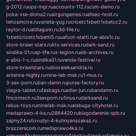
g-2012.ru
ops-mgr.ru
accounts-112.ru
csm-demo.ru
poka-vse-doma2.ru
airgungames.ru
allseo-host.ru
tehosmotre.ru
varieta-yug.ru
cricetc1xbetr1xbetcc2.ru
raytor-d.ru
atillagunn.ru
3d-file.ru
1xbeticricetc1xbetti5.ru
uafoot-statti.ru
e-abis1c.ru
store-brawl-stars.ru
kts-services.ru
dark-sand.ru
sindika-01.ru
sp-life.ru
x-legion.ru
sib-archives.ru
e-abis-1-c.ru
sindika01.ru
venda-festival.ru
store-brawlstars.ru
dooraleksandria.ru
antenna-highly.ru
mine-lab-msk.ru
1-mus.ru
3-sex-porn.ru
ban-damn.ru
purse-factory.ru
viagra-tablet.ru
fasbags.ru
adler-jun.ru
bandamn.ru
fincontech.ru
3sexporn.ru
1mus.ru
darksand.ru
rebus-toys.ru
minelab-msk.ru
alabuga-cityhotel.ru
medsprawo-4-ka.ru
2864420.ru
blagodarenie-spb.ru
zajmy24.ru
tovudyi-4-kuhnyanazakaz.ru
brazzerscom.ru
medsprawo4ka.ru
xehyroo5kuhnyanazakaz.ru
fabrikayfabrikaefabrika.ru