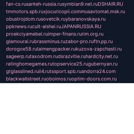
fan-cs.ru
santeh-russia.ru
symbian9.net.ru
DSHAIR.RU
tmmotors.spb.ru
xjocuricopii.com
musavtomat.msk.ru
obustrojdom.ru
sovetcik.ru
ybaranovskaya.ru
ppknews.ru
cult-alshei.ru
JAPANRUSSIA.RU
proekciyamebel.ru
imper-finans.ru
rim.org.ru
glamourai.ru
brassminus.ru
zabor-pro.ru
ftn.pp.ru
dorogoe58.ru
laimengpacker.ru
kuzova-zapchasti.ru
sageerp.ru
taxodrom.ru
dsrazvitie.ru
hardcity.net.ru
ratinghomegames.ru
topservice25.ru
gubernyan.ru
gtglasslined.ru
ii4.ru
tssport.spb.ru
andorra24.com
blackwallstreet.ru
oboimos.ru
optim-doors.com.ru
ikuch.ru
nycr.org.ru
npa21.ru
vremya-ch.spb.ru
desert000.ru
ivtorgi.ru
ifiori.ru
catalog-statei.ru
dcv.org.ru
spetsmaster174.ru
ipkameryhiseeu.ru
dum26.ru
ruspol.spb.ru
fr-opendp.ru
kam-solnyshko.ru
cheyenne-arapaho.ru
sevzapmetal.spb.ru
ted-lapidus.spb.ru
parasite-eliminator.ru
sigma-complete.ru
modernworld.ru
dama-moda.ru