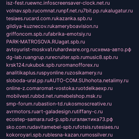
isz-fest.ru
ewnc.info
screensaver-clock.net.ru
volnav.spb.ru
comnat.ru
npf.net.ru
7bit.pp.ru
kalugatur.ru
tesiaes.ru
card.com.ru
kazanka.spb.ru
gildiya-kuznecov.ru
kameryboavision.ru
griffoncom.spb.ru
fabrika-emotsiy.ru
PARK-MATROSOVA.RU
agat.spb.ru
avtoyurist-moskva1.ru
hardware.org.ru
схема-авто.рф
dg-lab.ru
angrup.ru
recruiter.spb.ru
music8.spb.ru
krsk124.ru
kubok.spb.ru
romanofforex.ru
analitikaplus.ru
spyonline.ru
zosikamery.ru
sloboda-ural.pp.ru
AUTO-COM.SU
hohota.net
alimy.ru
online-z.com
aromat-vostoka.ru
otdelkaexp.ru
mobilvest.ru
bbd.net.ru
mebelshop.msk.ru
smp-forum.ru
bastion-td.ru
kosmoscreative.ru
avrmotors.ru
art-galadesign.ru
tiffany-c.ru
ecostep-samara.ru
d-p.spb.ru
галактика73.рф
sko.com.ru
davitamebel-spb.ru
fotsis.ru
tesiaes.ru
kokoroyari.spb.ru
blesna-kazan.ru
mossilver.ru