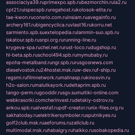
associaciya39.ru
primexpo.spb.ru
bezmorchin.ru
ia2.ru
cpt21.ru
ispecspb.ru
regahost.ru
kolosok-elita.ru
tae-kwon.ru
consrio.com.ru
insiam.ru
avegainfo.ru
archery161.ru
bigencyclica.ru
vlast16.ru
korru.net
sarmiento.spb.su
extelopedia.ru
lammin-suo.spb.ru
iskatour.spb.ru
snpi.org.ru
running-line.ru
krygeva-spa.ru
chel.net.ru
rust-loco.ru
dugshop.ru
hl-beta.spb.ru
school494.spb.ru
mymubaby.ru
epoha-metalband.ru
ngr.spb.ru
rusgosnews.com
dieselvostok.ru
24hostel.msk.ru
w-dev.ru
f-ship.ru
regsmi.ru
filmnetwork.ru
malinasp.ru
kinosvin.ru
h2o-salon.ru
malutkayork.ru
deltaprim.spb.ru
tango-perm.ru
gooddir.ru
sgv.su
multiki-online.com
webkrasotki.com
cherinvest.ru
detskiy-ostrov.ru
ankou.spb.ru
alvesta1.ru
pdf-creator.ru
nix-files.org.ru
sakhatoday.ru
elektrikersymboler.ru
sputnikyes.ru
golf2club.msk.ru
aeforums.ru
zallclub.ru
multimodal.msk.ru
habaigry.ru
haikko.ru
sobakopedia.ru