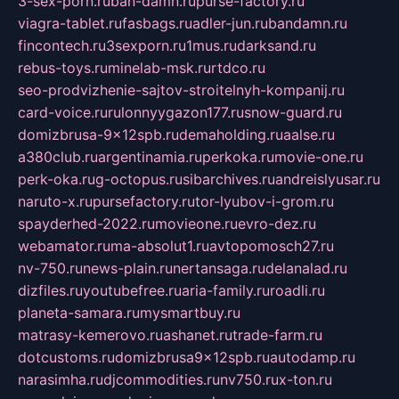
3-sex-porn.ru
ban-damn.ru
purse-factory.ru
viagra-tablet.ru
fasbags.ru
adler-jun.ru
bandamn.ru
fincontech.ru
3sexporn.ru
1mus.ru
darksand.ru
rebus-toys.ru
minelab-msk.ru
rtdco.ru
seo-prodvizhenie-sajtov-stroitelnyh-kompanij.ru
card-voice.ru
rulonnyygazon177.ru
snow-guard.ru
domizbrusa-9x12spb.ru
demaholding.ru
aalse.ru
a380club.ru
argentinamia.ru
perkoka.ru
movie-one.ru
perk-oka.ru
g-octopus.ru
sibarchives.ru
andreislyusar.ru
naruto-x.ru
pursefactory.ru
tor-lyubov-i-grom.ru
spayderhed-2022.ru
movieone.ru
evro-dez.ru
webamator.ru
ma-absolut1.ru
avtopomosch27.ru
nv-750.ru
news-plain.ru
nertansaga.ru
delanalad.ru
dizfiles.ru
youtubefree.ru
aria-family.ru
roadli.ru
planeta-samara.ru
mysmartbuy.ru
matrasy-kemerovo.ru
ashanet.ru
trade-farm.ru
dotcustoms.ru
domizbrusa9x12spb.ru
autodamp.ru
narasimha.ru
djcommodities.ru
nv750.ru
x-ton.ru