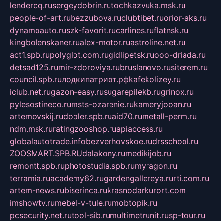
lenderoq.ru
sergeydobrin.ru
tochkazvuka.msk.ru
people-of-art.ru
bezzubova.ru
clubtibet.ru
orior-aks.ru
dynamoauto.ru
szk-favorit.ru
carlines.ru
flatnsk.ru
kingbolenskaner.ru
alex-motor.ru
astroline.net.ru
act1.spb.ru
polyglot.com.ru
gidlipetsk.ru
ooo-driada.ru
detsad125.ru
mir-zdoroviya.ru
bruslanovo.ru
siterem.ru
council.spb.ru
лодкипатриот.рф
kafekolizey.ru
iclub.net.ru
gazon-easy.ru
sugarepilekb.ru
grinox.ru
pylesostineco.ru
msts-ozarenie.ru
kameryjooan.ru
artemovskij.ru
dopler.spb.ru
aid70.ru
metall-perm.ru
ndm.msk.ru
ratingzooshop.ru
apiaccess.ru
globalautotrade.info
bezverhovskoe.ru
drsschool.ru
ZOOSMART.SPB.RU
dalakony.ru
medikijob.ru
remontt.spb.ru
photostudia.spb.ru
myragon.ru
terramia.ru
academy62.ru
gardengallereya.ru
rti.com.ru
artem-news.ru
biserinca.ru
krasnodarkurort.com
imshowtv.ru
mebel-v-tule.ru
mobtopik.ru
pcsecurity.net.ru
tool-sib.ru
multimetrunit.ru
sp-tour.ru