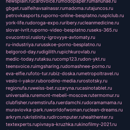
newsplain.ru
cardvoice.ru
modopaper.ru
manunae.ru
gbget.ru
alfeihavsalnassr.ru
madoma.ru
tajuncos.ru
petrovkasports.ru
porno-online-besplatno.ru
splclub.ru
york-life.ru
doroga-expo.ru
ribery.ru
cleanmedicine.ru
slovar-ivrit.ru
porno-video-besplatno.ru
seks-365.ru
ovucontrol.ru
sloty-igrovyye-avtomaty.ru
ru-industriya.ru
russkoe-porno-besplatno.ru
belgorod-day.ru
digilith.ru
pichkurovlab.ru
medic-today.ru
taksu.ru
comp123.ru
don-ykt.ru
teensvoice.ru
imgsharing.ru
domashnee-porno.ru
eva-elfie.ru
foto-tur.ru
biz-doska.ru
metropoltravel.ru
veslo-i-yakor.ru
borodino-media.ru
rostotsky.ru
regionufa.ru
weiss-bet.ru
zaryna.ru
casinotablet.ru
universalia.ru
remont-mebeli-moscow.ru
termomur.ru
clubfisher.ru
remstirufa.ru
erdamchi.ru
doramamama.ru
muraviovka-park.ru
worldofwoman.ru
clean-dreams.ru
arkrym.ru
kristinita.ru
dircomputer.ru
healthenter.ru
textexperts.ru
pivnaya-kruzhka.ru
kinofilmy-2021.ru