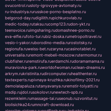
ovucontrol.ru
sloty-igrovyye-avtomaty.ru
ru-industriya.ru
russkoe-porno-besplatno.ru
belgorod-day.ru
digilith.ru
pichkurovlab.ru
medic-today.ru
taksu.ru
comp123.ru
don-ykt.ru
teensvoice.ru
imgsharing.ru
domashnee-porno.ru
eva-elfie.ru
foto-tur.ru
biz-doska.ru
metropoltravel.ru
veslo-i-yakor.ru
borodino-media.ru
rostotsky.ru
regionufa.ru
weiss-bet.ru
zaryna.ru
casinotablet.ru
universalia.ru
remont-mebeli-moscow.ru
termomur.ru
clubfisher.ru
remstirufa.ru
erdamchi.ru
doramamama.ru
muraviovka-park.ru
worldofwoman.ru
clean-dreams.ru
arkrym.ru
kristinita.ru
dircomputer.ru
healthenter.ru
textexperts.ru
pivnaya-kruzhka.ru
kinofilmy-2021.ru
demolalapaluza.ru
tanyavanya.ru
remstir-tolyatti.ru
msdip.ru
jdol.ru
sokolovr.ru
newtech-spb.ru
rezemkleim.ru
massage-tai.ru
seonub.ru
zvonitut.ru
biolisichka24.ru
mncraft-download.ru
algoritm-sistema.ru
godflesh.ru
ru-industria.ru