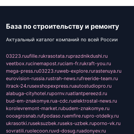
База по строительству и ремонту
Актуальный каталог компаний по всей России
03223.ru
ufille.ru
krasotata.ru
prazdnikdushi.ru
veetbox.ru
cinemapost.ru
ciam-fr.ru
kraft-you.ru
mega-press.ru
03223.ru
web-explore.ru
rastenuya.ru
eurovision-russia.ru
strah-news.ru
freeride-team.ru
itrack-24.ru
sexshopexpress.ru
autostudiopro.ru
alabuga-cityhotel.ru
pornv.ru
atlantpereezd.ru
bud-em-znakomye.ru
a-cdc.ru
elektrostal-news.ru
korolevremont-market.ru
budem-znakomye.ru
oooagrosnab.ru
fpodaso.ru
emfire.ru
pro-otdelky.ru
ukrasotki.ru
seksuzbek.ru
seks-uzbek.ru
porno-vk.ru
sovratili.ru
olecoon.ru
vd-dosug.ru
adonyev.ru