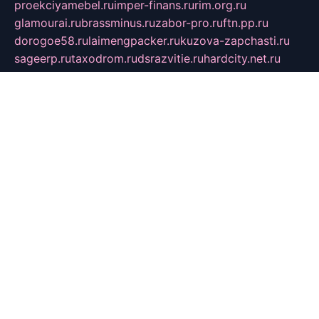
proekciyamebel.ru
imper-finans.ru
rim.org.ru
glamourai.ru
brassminus.ru
zabor-pro.ru
ftn.pp.ru
dorogoe58.ru
laimengpacker.ru
kuzova-zapchasti.ru
sageerp.ru
taxodrom.ru
dsrazvitie.ru
hardcity.net.ru
ratinghomegames.ru
topservice25.ru
gubernyan.ru
gtglasslined.ru
ii4.ru
tssport.spb.ru
andorra24.com
blackwallstreet.ru
oboimos.ru
optim-doors.com.ru
ikuch.ru
nycr.org.ru
npa21.ru
vremya-ch.spb.ru
desert000.ru
ivtorgi.ru
ifiori.ru
catalog-statei.ru
dcv.org.ru
spetsmaster174.ru
ipkameryhiseeu.ru
dum26.ru
ruspol.spb.ru
fr-opendp.ru
kam-solnyshko.ru
cheyenne-arapaho.ru
sevzapmetal.spb.ru
ted-lapidus.spb.ru
parasite-eliminator.ru
sigma-complete.ru
modernworld.ru
dama-moda.ru
eholot-group.ru
sk-nvkz.ru
DRONGOLD.RU
democratia2.ru
i-farmer.ru
mass-sport.org
jablonex.spb.ru
bookmess.ru
linkword.ru
refineua.com.ru
cs-spec.net.ru
altay-mebel.ru