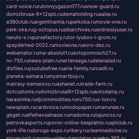
card-voice.ru
rulonnyygazon177.ru
snow-guard.ru
domizbrusa-9x12spb.ru
demaholding.ru
aalse.ru
a380club.ru
argentinamia.ru
perkoka.ru
movie-one.ru
perk-oka.ru
g-octopus.ru
sibarchives.ru
andreislyusar.ru
naruto-x.ru
pursefactory.ru
tor-lyubov-i-grom.ru
spayderhed-2022.ru
movieone.ru
evro-dez.ru
webamator.ru
ma-absolut1.ru
avtopomosch27.ru
nv-750.ru
news-plain.ru
nertansaga.ru
delanalad.ru
dizfiles.ru
youtubefree.ru
aria-family.ru
roadli.ru
planeta-samara.ru
mysmartbuy.ru
matrasy-kemerovo.ru
ashanet.ru
trade-farm.ru
dotcustoms.ru
domizbrusa9x12spb.ru
autodamp.ru
narasimha.ru
djcommodities.ru
nv750.ru
x-ton.ru
newsplain.ru
cardvoice.ru
modopaper.ru
manunae.ru
gbget.ru
alfeihavsalnassr.ru
madoma.ru
tajuncos.ru
petrovkasports.ru
porno-online-besplatno.ru
splclub.ru
york-life.ru
doroga-expo.ru
ribery.ru
cleanmedicine.ru
slovar-ivrit.ru
porno-video-besplatno.ru
seks-365.ru