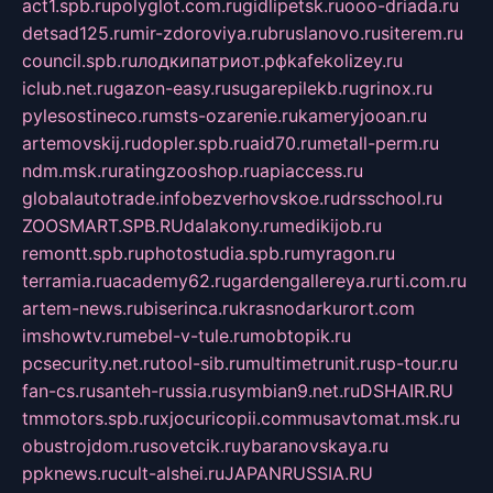
act1.spb.ru
polyglot.com.ru
gidlipetsk.ru
ooo-driada.ru
detsad125.ru
mir-zdoroviya.ru
bruslanovo.ru
siterem.ru
council.spb.ru
лодкипатриот.рф
kafekolizey.ru
iclub.net.ru
gazon-easy.ru
sugarepilekb.ru
grinox.ru
pylesostineco.ru
msts-ozarenie.ru
kameryjooan.ru
artemovskij.ru
dopler.spb.ru
aid70.ru
metall-perm.ru
ndm.msk.ru
ratingzooshop.ru
apiaccess.ru
globalautotrade.info
bezverhovskoe.ru
drsschool.ru
ZOOSMART.SPB.RU
dalakony.ru
medikijob.ru
remontt.spb.ru
photostudia.spb.ru
myragon.ru
terramia.ru
academy62.ru
gardengallereya.ru
rti.com.ru
artem-news.ru
biserinca.ru
krasnodarkurort.com
imshowtv.ru
mebel-v-tule.ru
mobtopik.ru
pcsecurity.net.ru
tool-sib.ru
multimetrunit.ru
sp-tour.ru
fan-cs.ru
santeh-russia.ru
symbian9.net.ru
DSHAIR.RU
tmmotors.spb.ru
xjocuricopii.com
musavtomat.msk.ru
obustrojdom.ru
sovetcik.ru
ybaranovskaya.ru
ppknews.ru
cult-alshei.ru
JAPANRUSSIA.RU