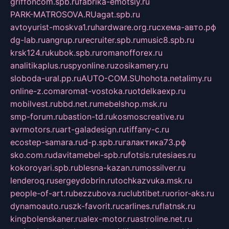
griffoncom.spb.ru
fabrika-emotsiy.ru
PARK-MATROSOVA.RU
agat.spb.ru
avtoyurist-moskva1.ru
hardware.org.ru
схема-авто.рф
dg-lab.ru
angrup.ru
recruiter.spb.ru
music8.spb.ru
krsk124.ru
kubok.spb.ru
romanofforex.ru
analitikaplus.ru
spyonline.ru
zosikamery.ru
sloboda-ural.pp.ru
AUTO-COM.SU
hohota.net
alimy.ru
online-z.com
aromat-vostoka.ru
otdelkaexp.ru
mobilvest.ru
bbd.net.ru
mebelshop.msk.ru
smp-forum.ru
bastion-td.ru
kosmoscreative.ru
avrmotors.ru
art-galadesign.ru
tiffany-c.ru
ecostep-samara.ru
d-p.spb.ru
галактика73.рф
sko.com.ru
davitamebel-spb.ru
fotsis.ru
tesiaes.ru
kokoroyari.spb.ru
blesna-kazan.ru
mossilver.ru
lenderoq.ru
sergeydobrin.ru
tochkazvuka.msk.ru
people-of-art.ru
bezzubova.ru
clubtibet.ru
orior-aks.ru
dynamoauto.ru
szk-favorit.ru
carlines.ru
flatnsk.ru
kingbolenskaner.ru
alex-motor.ru
astroline.net.ru