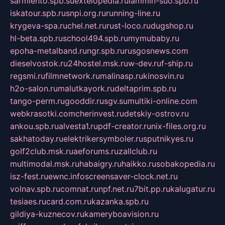
sarmiento.spb.su
extelopedia.ru
lammin-suo.spb.ru
iskatour.spb.ru
snpi.org.ru
running-line.ru
krygeva-spa.ru
chel.net.ru
rust-loco.ru
dugshop.ru
hl-beta.spb.ru
school494.spb.ru
mymubaby.ru
epoha-metalband.ru
ngr.spb.ru
rusgosnews.com
dieselvostok.ru
24hostel.msk.ru
w-dev.ru
f-ship.ru
regsmi.ru
filmnetwork.ru
malinasp.ru
kinosvin.ru
h2o-salon.ru
malutkayork.ru
deltaprim.spb.ru
tango-perm.ru
gooddir.ru
sgv.su
multiki-online.com
webkrasotki.com
cherinvest.ru
detskiy-ostrov.ru
ankou.spb.ru
alvesta1.ru
pdf-creator.ru
nix-files.org.ru
sakhatoday.ru
elektrikersymboler.ru
sputnikyes.ru
golf2club.msk.ru
aeforums.ru
zallclub.ru
multimodal.msk.ru
habaigry.ru
haikko.ru
sobakopedia.ru
isz-fest.ru
ewnc.info
screensaver-clock.net.ru
volnav.spb.ru
comnat.ru
npf.net.ru
7bit.pp.ru
kalugatur.ru
tesiaes.ru
card.com.ru
kazanka.spb.ru
gildiya-kuznecov.ru
kameryboavision.ru