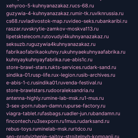
xehyroo-5-kuhnyanazakaz.ru
cs-68.ru
guzywia-4-kuhnyanazakaz.ru
mir-tk.ru
vlknrussia.ru
cs68.ru
vladivostok-map.ru
video-seks.ru
bankaribi.ru
raszar.ru
vskrytie-zamkov-moskva113.ru
lipetsktelecom.ru
tovudyi4kuhnyanazakaz.ru
seksuzb.ru
guzywia4kuhnyanazakaz.ru
fabrikaofabrikaokuhny.ru
kuhnyaekuhnyaafabrika.ru
kuhnyaykuhnyayfabrika.ru
e-abis1c.ru
store-brawl-stars.ru
kts-services.ru
dark-sand.ru
sindika-01.ru
sp-life.ru
x-legion.ru
sib-archives.ru
e-abis-1-c.ru
sindika01.ru
venda-festival.ru
store-brawlstars.ru
dooraleksandria.ru
antenna-highly.ru
mine-lab-msk.ru
1-mus.ru
3-sex-porn.ru
ban-damn.ru
purse-factory.ru
viagra-tablet.ru
fasbags.ru
adler-jun.ru
bandamn.ru
fincontech.ru
3sexporn.ru
1mus.ru
darksand.ru
rebus-toys.ru
minelab-msk.ru
rtdco.ru
seo-prodvizhenie-sajtov-stroitelnyh-kompanij.ru