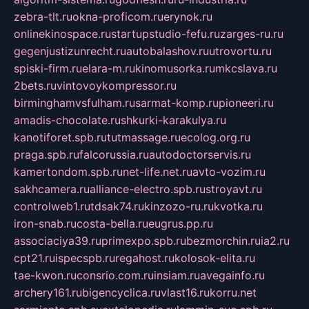
zebra-tlt.ru
okna-proficom.ru
erynok.ru
onlinekinospace.ru
startupstudio-fefu.ru
zarges-ru.ru
gegenjustizunrecht.ru
autobalashov.ru
utrovortu.ru
spiski-firm.ru
elara-m.ru
kinomusorka.ru
mkcslava.ru
2bets.ru
vintovoykompressor.ru
birminghamvsfulham.ru
sarmat-komp.ru
pioneeri.ru
amadis-chocolate.ru
shkurki-karakulya.ru
kanotiforet.spb.ru
tutmassage.ru
ecolog.org.ru
praga.spb.ru
falcorussia.ru
autodoctorservis.ru
kamertondom.spb.ru
net-life.net.ru
avto-vozim.ru
sakhcamera.ru
alliance-electro.spb.ru
stroyavt.ru
controlweb1.ru
tdsak74.ru
kinzozo-ru.ru
kvotka.ru
iron-snab.ru
costa-bella.ru
eugrus.pp.ru
associaciya39.ru
primexpo.spb.ru
bezmorchin.ru
ia2.ru
cpt21.ru
ispecspb.ru
regahost.ru
kolosok-elita.ru
tae-kwon.ru
consrio.com.ru
insiam.ru
avegainfo.ru
archery161.ru
bigencyclica.ru
vlast16.ru
korru.net