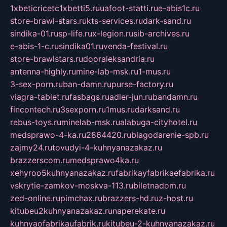
1xbeticricetc1xbetti5.ru
uafoot-statti.ru
e-abis1c.ru
store-brawl-stars.ru
kts-services.ru
dark-sand.ru
sindika-01.ru
sp-life.ru
x-legion.ru
sib-archives.ru
e-abis-1-c.ru
sindika01.ru
venda-festival.ru
store-brawlstars.ru
dooraleksandria.ru
antenna-highly.ru
mine-lab-msk.ru
1-mus.ru
3-sex-porn.ru
ban-damn.ru
purse-factory.ru
viagra-tablet.ru
fasbags.ru
adler-jun.ru
bandamn.ru
fincontech.ru
3sexporn.ru
1mus.ru
darksand.ru
rebus-toys.ru
minelab-msk.ru
alabuga-cityhotel.ru
medsprawo-4-ka.ru
2864420.ru
blagodarenie-spb.ru
zajmy24.ru
tovudyi-4-kuhnyanazakaz.ru
brazzerscom.ru
medsprawo4ka.ru
xehyroo5kuhnyanazakaz.ru
fabrikayfabrikaefabrika.ru
vskrytie-zamkov-moskva-113.ru
biletnadom.ru
zed-online.ru
pimchax.ru
brazzers-hd.ru
z-host.ru
kitubeu2kuhnyanazakaz.ru
naperekate.ru
kuhnyaofabrikaufabrik.ru
kitubeu-2-kuhnyanazakaz.ru