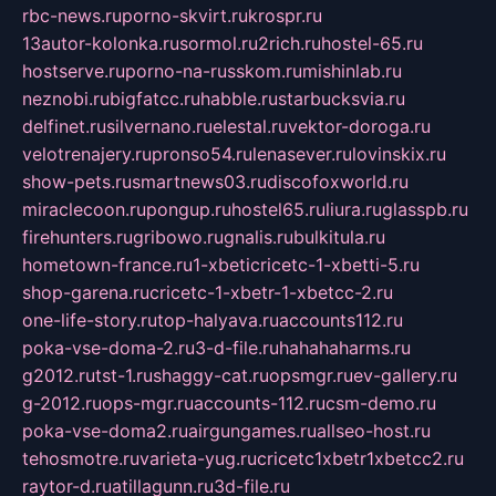
rbc-news.ru
porno-skvirt.ru
krospr.ru
13autor-kolonka.ru
sormol.ru
2rich.ru
hostel-65.ru
hostserve.ru
porno-na-russkom.ru
mishinlab.ru
neznobi.ru
bigfatcc.ru
habble.ru
starbucksvia.ru
delfinet.ru
silvernano.ru
elestal.ru
vektor-doroga.ru
velotrenajery.ru
pronso54.ru
lenasever.ru
lovinskix.ru
show-pets.ru
smartnews03.ru
discofoxworld.ru
miraclecoon.ru
pongup.ru
hostel65.ru
liura.ru
glasspb.ru
firehunters.ru
gribowo.ru
gnalis.ru
bulkitula.ru
hometown-france.ru
1-xbeticricetc-1-xbetti-5.ru
shop-garena.ru
cricetc-1-xbetr-1-xbetcc-2.ru
one-life-story.ru
top-halyava.ru
accounts112.ru
poka-vse-doma-2.ru
3-d-file.ru
hahahaharms.ru
g2012.ru
tst-1.ru
shaggy-cat.ru
opsmgr.ru
ev-gallery.ru
g-2012.ru
ops-mgr.ru
accounts-112.ru
csm-demo.ru
poka-vse-doma2.ru
airgungames.ru
allseo-host.ru
tehosmotre.ru
varieta-yug.ru
cricetc1xbetr1xbetcc2.ru
raytor-d.ru
atillagunn.ru
3d-file.ru