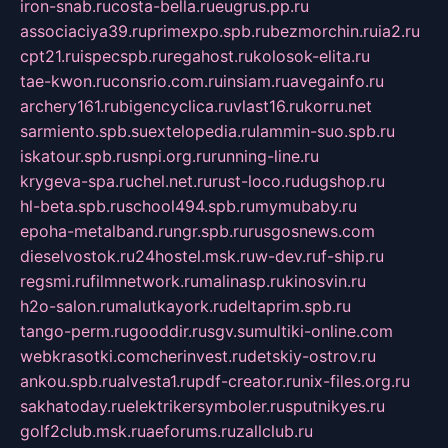
iron-snab.ru
costa-bella.ru
eugrus.pp.ru
associaciya39.ru
primexpo.spb.ru
bezmorchin.ru
ia2.ru
cpt21.ru
ispecspb.ru
regahost.ru
kolosok-elita.ru
tae-kwon.ru
consrio.com.ru
insiam.ru
avegainfo.ru
archery161.ru
bigencyclica.ru
vlast16.ru
korru.net
sarmiento.spb.su
extelopedia.ru
lammin-suo.spb.ru
iskatour.spb.ru
snpi.org.ru
running-line.ru
krygeva-spa.ru
chel.net.ru
rust-loco.ru
dugshop.ru
hl-beta.spb.ru
school494.spb.ru
mymubaby.ru
epoha-metalband.ru
ngr.spb.ru
rusgosnews.com
dieselvostok.ru
24hostel.msk.ru
w-dev.ru
f-ship.ru
regsmi.ru
filmnetwork.ru
malinasp.ru
kinosvin.ru
h2o-salon.ru
malutkayork.ru
deltaprim.spb.ru
tango-perm.ru
gooddir.ru
sgv.su
multiki-online.com
webkrasotki.com
cherinvest.ru
detskiy-ostrov.ru
ankou.spb.ru
alvesta1.ru
pdf-creator.ru
nix-files.org.ru
sakhatoday.ru
elektrikersymboler.ru
sputnikyes.ru
golf2club.msk.ru
aeforums.ru
zallclub.ru