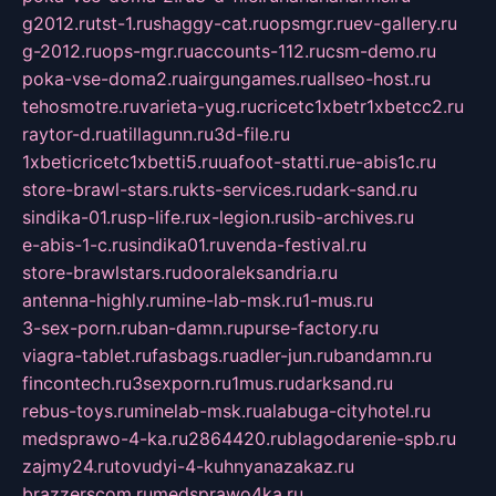
g2012.ru
tst-1.ru
shaggy-cat.ru
opsmgr.ru
ev-gallery.ru
g-2012.ru
ops-mgr.ru
accounts-112.ru
csm-demo.ru
poka-vse-doma2.ru
airgungames.ru
allseo-host.ru
tehosmotre.ru
varieta-yug.ru
cricetc1xbetr1xbetcc2.ru
raytor-d.ru
atillagunn.ru
3d-file.ru
1xbeticricetc1xbetti5.ru
uafoot-statti.ru
e-abis1c.ru
store-brawl-stars.ru
kts-services.ru
dark-sand.ru
sindika-01.ru
sp-life.ru
x-legion.ru
sib-archives.ru
e-abis-1-c.ru
sindika01.ru
venda-festival.ru
store-brawlstars.ru
dooraleksandria.ru
antenna-highly.ru
mine-lab-msk.ru
1-mus.ru
3-sex-porn.ru
ban-damn.ru
purse-factory.ru
viagra-tablet.ru
fasbags.ru
adler-jun.ru
bandamn.ru
fincontech.ru
3sexporn.ru
1mus.ru
darksand.ru
rebus-toys.ru
minelab-msk.ru
alabuga-cityhotel.ru
medsprawo-4-ka.ru
2864420.ru
blagodarenie-spb.ru
zajmy24.ru
tovudyi-4-kuhnyanazakaz.ru
brazzerscom.ru
medsprawo4ka.ru