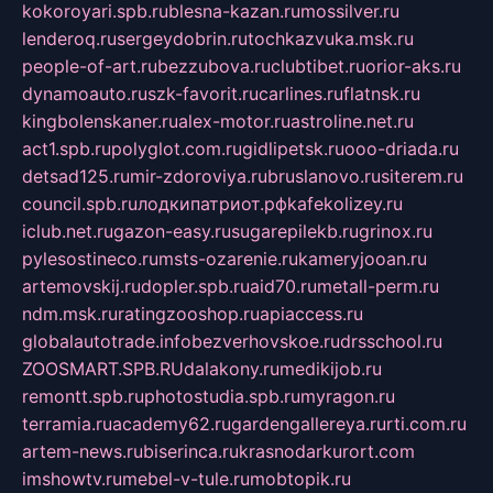
kokoroyari.spb.ru
blesna-kazan.ru
mossilver.ru
lenderoq.ru
sergeydobrin.ru
tochkazvuka.msk.ru
people-of-art.ru
bezzubova.ru
clubtibet.ru
orior-aks.ru
dynamoauto.ru
szk-favorit.ru
carlines.ru
flatnsk.ru
kingbolenskaner.ru
alex-motor.ru
astroline.net.ru
act1.spb.ru
polyglot.com.ru
gidlipetsk.ru
ooo-driada.ru
detsad125.ru
mir-zdoroviya.ru
bruslanovo.ru
siterem.ru
council.spb.ru
лодкипатриот.рф
kafekolizey.ru
iclub.net.ru
gazon-easy.ru
sugarepilekb.ru
grinox.ru
pylesostineco.ru
msts-ozarenie.ru
kameryjooan.ru
artemovskij.ru
dopler.spb.ru
aid70.ru
metall-perm.ru
ndm.msk.ru
ratingzooshop.ru
apiaccess.ru
globalautotrade.info
bezverhovskoe.ru
drsschool.ru
ZOOSMART.SPB.RU
dalakony.ru
medikijob.ru
remontt.spb.ru
photostudia.spb.ru
myragon.ru
terramia.ru
academy62.ru
gardengallereya.ru
rti.com.ru
artem-news.ru
biserinca.ru
krasnodarkurort.com
imshowtv.ru
mebel-v-tule.ru
mobtopik.ru