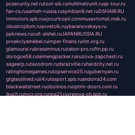
pcsecurity.net.ru
tool-sib.ru
multimetrunit.ru
sp-tour.ru
fan-cs.ru
santeh-russia.ru
symbian9.net.ru
DSHAIR.RU
tmmotors.spb.ru
xjocuricopii.com
musavtomat.msk.ru
obustrojdom.ru
sovetcik.ru
ybaranovskaya.ru
ppknews.ru
cult-alshei.ru
JAPANRUSSIA.RU
proekciyamebel.ru
imper-finans.ru
rim.org.ru
glamourai.ru
brassminus.ru
zabor-pro.ru
ftn.pp.ru
dorogoe58.ru
laimengpacker.ru
kuzova-zapchasti.ru
sageerp.ru
taxodrom.ru
dsrazvitie.ru
hardcity.net.ru
ratinghomegames.ru
topservice25.ru
gubernyan.ru
gtglasslined.ru
ii4.ru
tssport.spb.ru
andorra24.com
blackwallstreet.ru
oboimos.ru
optim-doors.com.ru
ikuch.ru
nycr.org.ru
npa21.ru
vremya-ch.spb.ru
desert000.ru
ivtorgi.ru
ifiori.ru
catalog-statei.ru
dcv.org.ru
spetsmaster174.ru
ipkameryhiseeu.ru
dum26.ru
ruspol.spb.ru
fr-opendp.ru
kam-solnyshko.ru
cheyenne-arapaho.ru
sevzapmetal.spb.ru
ted-lapidus.spb.ru
parasite-eliminator.ru