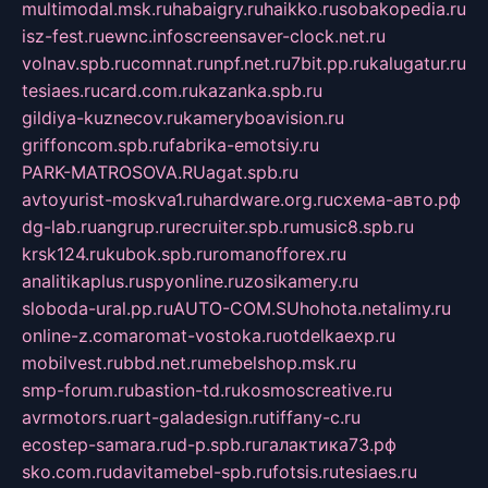
multimodal.msk.ru
habaigry.ru
haikko.ru
sobakopedia.ru
isz-fest.ru
ewnc.info
screensaver-clock.net.ru
volnav.spb.ru
comnat.ru
npf.net.ru
7bit.pp.ru
kalugatur.ru
tesiaes.ru
card.com.ru
kazanka.spb.ru
gildiya-kuznecov.ru
kameryboavision.ru
griffoncom.spb.ru
fabrika-emotsiy.ru
PARK-MATROSOVA.RU
agat.spb.ru
avtoyurist-moskva1.ru
hardware.org.ru
схема-авто.рф
dg-lab.ru
angrup.ru
recruiter.spb.ru
music8.spb.ru
krsk124.ru
kubok.spb.ru
romanofforex.ru
analitikaplus.ru
spyonline.ru
zosikamery.ru
sloboda-ural.pp.ru
AUTO-COM.SU
hohota.net
alimy.ru
online-z.com
aromat-vostoka.ru
otdelkaexp.ru
mobilvest.ru
bbd.net.ru
mebelshop.msk.ru
smp-forum.ru
bastion-td.ru
kosmoscreative.ru
avrmotors.ru
art-galadesign.ru
tiffany-c.ru
ecostep-samara.ru
d-p.spb.ru
галактика73.рф
sko.com.ru
davitamebel-spb.ru
fotsis.ru
tesiaes.ru