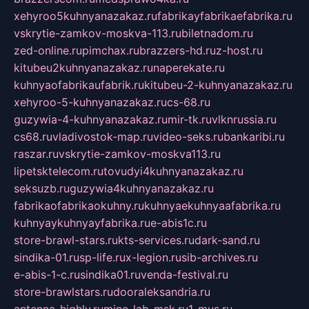
xehyroo5kuhnyanazakaz.ru
fabrikayfabrikaefabrika.ru
vskrytie-zamkov-moskva-113.ru
biletnadom.ru
zed-online.ru
pimchax.ru
brazzers-hd.ru
z-host.ru
kitubeu2kuhnyanazakaz.ru
naperekate.ru
kuhnyaofabrikaufabrik.ru
kitubeu-2-kuhnyanazakaz.ru
xehyroo-5-kuhnyanazakaz.ru
cs-68.ru
guzywia-4-kuhnyanazakaz.ru
mir-tk.ru
vlknrussia.ru
cs68.ru
vladivostok-map.ru
video-seks.ru
bankaribi.ru
raszar.ru
vskrytie-zamkov-moskva113.ru
lipetsktelecom.ru
tovudyi4kuhnyanazakaz.ru
seksuzb.ru
guzywia4kuhnyanazakaz.ru
fabrikaofabrikaokuhny.ru
kuhnyaekuhnyaafabrika.ru
kuhnyaykuhnyayfabrika.ru
e-abis1c.ru
store-brawl-stars.ru
kts-services.ru
dark-sand.ru
sindika-01.ru
sp-life.ru
x-legion.ru
sib-archives.ru
e-abis-1-c.ru
sindika01.ru
venda-festival.ru
store-brawlstars.ru
dooraleksandria.ru