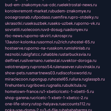
bud-em-znakomye.ru
a-cdc.ru
elektrostal-news.ru
korolevremont-market.ru
budem-znakomye.ru
oooagrosnab.ru
fpodaso.ru
emfire.ru
pro-otdelky.ru
ukrasotki.ru
seksuzbek.ru
seks-uzbek.ru
porno-vk.ru
sovratili.ru
olecoon.ru
vd-dosug.ru
adonyev.ru
rbc-news.ru
porno-skvirt.ru
krospr.ru
13autor-kolonka.ru
sormol.ru
2rich.ru
hostel-65.ru
hostserve.ru
porno-na-russkom.ru
mishinlab.ru
neznobi.ru
bigfatcc.ru
habble.ru
starbucksvia.ru
delfinet.ru
silvernano.ru
elestal.ru
vektor-doroga.ru
velotrenajery.ru
pronso54.ru
lenasever.ru
lovinskix.ru
show-pets.ru
smartnews03.ru
discofoxworld.ru
miraclecoon.ru
pongup.ru
hostel65.ru
liura.ru
glasspb.ru
firehunters.ru
gribowo.ru
gnalis.ru
bulkitula.ru
hometown-france.ru
1-xbeticricetc-1-xbetti-5.ru
shop-garena.ru
cricetc-1-xbetr-1-xbetcc-2.ru
one-life-story.ru
top-halyava.ru
accounts112.ru
poka-vse-doma-2.ru
3-d-file.ru
hahahaharms.ru