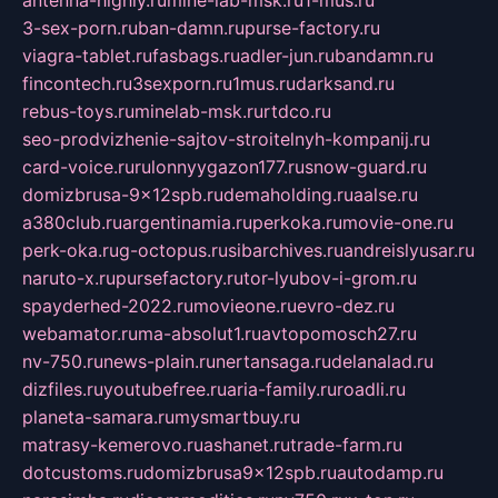
antenna-highly.ru
mine-lab-msk.ru
1-mus.ru
3-sex-porn.ru
ban-damn.ru
purse-factory.ru
viagra-tablet.ru
fasbags.ru
adler-jun.ru
bandamn.ru
fincontech.ru
3sexporn.ru
1mus.ru
darksand.ru
rebus-toys.ru
minelab-msk.ru
rtdco.ru
seo-prodvizhenie-sajtov-stroitelnyh-kompanij.ru
card-voice.ru
rulonnyygazon177.ru
snow-guard.ru
domizbrusa-9x12spb.ru
demaholding.ru
aalse.ru
a380club.ru
argentinamia.ru
perkoka.ru
movie-one.ru
perk-oka.ru
g-octopus.ru
sibarchives.ru
andreislyusar.ru
naruto-x.ru
pursefactory.ru
tor-lyubov-i-grom.ru
spayderhed-2022.ru
movieone.ru
evro-dez.ru
webamator.ru
ma-absolut1.ru
avtopomosch27.ru
nv-750.ru
news-plain.ru
nertansaga.ru
delanalad.ru
dizfiles.ru
youtubefree.ru
aria-family.ru
roadli.ru
planeta-samara.ru
mysmartbuy.ru
matrasy-kemerovo.ru
ashanet.ru
trade-farm.ru
dotcustoms.ru
domizbrusa9x12spb.ru
autodamp.ru