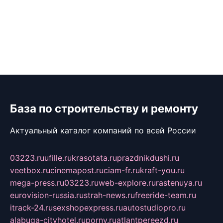
База по строительству и ремонту
Актуальный каталог компаний по всей России
03223.ru
ufille.ru
krasotata.ru
prazdnikdushi.ru
veetbox.ru
cinemapost.ru
ciam-fr.ru
kraft-you.ru
mega-press.ru
03223.ru
web-explore.ru
rastenuya.ru
eurovision-russia.ru
strah-news.ru
freeride-team.ru
itrack-24.ru
sexshopexpress.ru
autostudiopro.ru
alabuga-cityhotel.ru
pornv.ru
atlantpereezd.ru