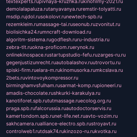
textexperts.ru
pivnaya-kruzhka.ru
kinofilmy-2021.ru
demolalapaluza.ru
tanyavanya.ru
remstir-tolyatti.ru
msdip.ru
jdol.ru
sokolovr.ru
newtech-spb.ru
rezemkleim.ru
massage-tai.ru
seonub.ru
zvonitut.ru
biolisichka24.ru
mncraft-download.ru
algoritm-sistema.ru
godflesh.ru
ru-industria.ru
zebra-tlt.ru
okna-proficom.ru
erynok.ru
onlinekinospace.ru
startupstudio-fefu.ru
zarges-ru.ru
gegenjustizunrecht.ru
autobalashov.ru
utrovortu.ru
spiski-firm.ru
elara-m.ru
kinomusorka.ru
mkcslava.ru
2bets.ru
vintovoykompressor.ru
birminghamvsfulham.ru
sarmat-komp.ru
pioneeri.ru
amadis-chocolate.ru
shkurki-karakulya.ru
kanotiforet.spb.ru
tutmassage.ru
ecolog.org.ru
praga.spb.ru
falcorussia.ru
autodoctorservis.ru
kamertondom.spb.ru
net-life.net.ru
avto-vozim.ru
sakhcamera.ru
alliance-electro.spb.ru
stroyavt.ru
controlweb1.ru
tdsak74.ru
kinzozo-ru.ru
kvotka.ru