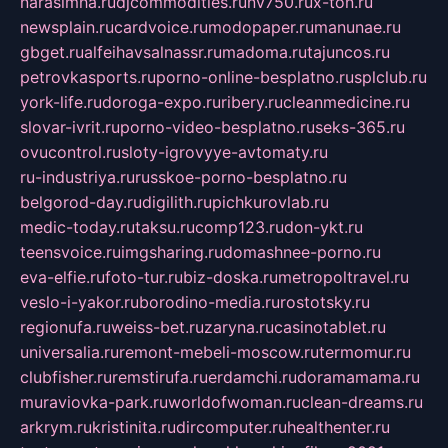
narasimha.ru
djcommodities.ru
nv750.ru
x-ton.ru
newsplain.ru
cardvoice.ru
modopaper.ru
manunae.ru
gbget.ru
alfeihavsalnassr.ru
madoma.ru
tajuncos.ru
petrovkasports.ru
porno-online-besplatno.ru
splclub.ru
york-life.ru
doroga-expo.ru
ribery.ru
cleanmedicine.ru
slovar-ivrit.ru
porno-video-besplatno.ru
seks-365.ru
ovucontrol.ru
sloty-igrovyye-avtomaty.ru
ru-industriya.ru
russkoe-porno-besplatno.ru
belgorod-day.ru
digilith.ru
pichkurovlab.ru
medic-today.ru
taksu.ru
comp123.ru
don-ykt.ru
teensvoice.ru
imgsharing.ru
domashnee-porno.ru
eva-elfie.ru
foto-tur.ru
biz-doska.ru
metropoltravel.ru
veslo-i-yakor.ru
borodino-media.ru
rostotsky.ru
regionufa.ru
weiss-bet.ru
zaryna.ru
casinotablet.ru
universalia.ru
remont-mebeli-moscow.ru
termomur.ru
clubfisher.ru
remstirufa.ru
erdamchi.ru
doramamama.ru
muraviovka-park.ru
worldofwoman.ru
clean-dreams.ru
arkrym.ru
kristinita.ru
dircomputer.ru
healthenter.ru