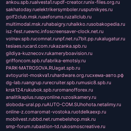
ankou.spb.ru
alvesta1.ru
pdf-creator.ru
nix-files.org.ru
sakhatoday.ru
elektrikersymboler.ru
sputnikyes.ru
golf2club.msk.ru
aeforums.ru
zallclub.ru
multimodal.msk.ru
habaigry.ru
haikko.ru
sobakopedia.ru
isz-fest.ru
ewnc.info
screensaver-clock.net.ru
volnav.spb.ru
comnat.ru
npf.net.ru
7bit.pp.ru
kalugatur.ru
tesiaes.ru
card.com.ru
kazanka.spb.ru
gildiya-kuznecov.ru
kameryboavision.ru
griffoncom.spb.ru
fabrika-emotsiy.ru
PARK-MATROSOVA.RU
agat.spb.ru
avtoyurist-moskva1.ru
hardware.org.ru
схема-авто.рф
dg-lab.ru
angrup.ru
recruiter.spb.ru
music8.spb.ru
krsk124.ru
kubok.spb.ru
romanofforex.ru
analitikaplus.ru
spyonline.ru
zosikamery.ru
sloboda-ural.pp.ru
AUTO-COM.SU
hohota.net
alimy.ru
online-z.com
aromat-vostoka.ru
otdelkaexp.ru
mobilvest.ru
bbd.net.ru
mebelshop.msk.ru
smp-forum.ru
bastion-td.ru
kosmoscreative.ru