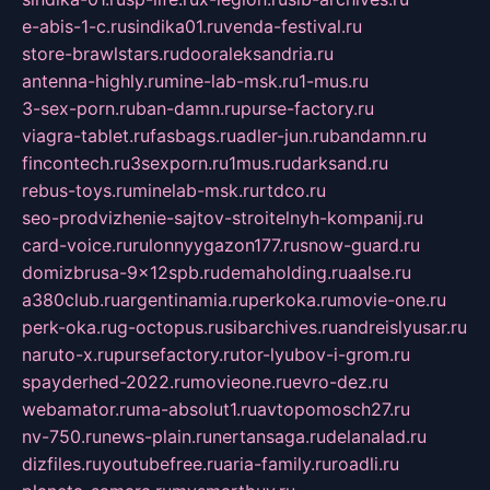
e-abis-1-c.ru
sindika01.ru
venda-festival.ru
store-brawlstars.ru
dooraleksandria.ru
antenna-highly.ru
mine-lab-msk.ru
1-mus.ru
3-sex-porn.ru
ban-damn.ru
purse-factory.ru
viagra-tablet.ru
fasbags.ru
adler-jun.ru
bandamn.ru
fincontech.ru
3sexporn.ru
1mus.ru
darksand.ru
rebus-toys.ru
minelab-msk.ru
rtdco.ru
seo-prodvizhenie-sajtov-stroitelnyh-kompanij.ru
card-voice.ru
rulonnyygazon177.ru
snow-guard.ru
domizbrusa-9x12spb.ru
demaholding.ru
aalse.ru
a380club.ru
argentinamia.ru
perkoka.ru
movie-one.ru
perk-oka.ru
g-octopus.ru
sibarchives.ru
andreislyusar.ru
naruto-x.ru
pursefactory.ru
tor-lyubov-i-grom.ru
spayderhed-2022.ru
movieone.ru
evro-dez.ru
webamator.ru
ma-absolut1.ru
avtopomosch27.ru
nv-750.ru
news-plain.ru
nertansaga.ru
delanalad.ru
dizfiles.ru
youtubefree.ru
aria-family.ru
roadli.ru