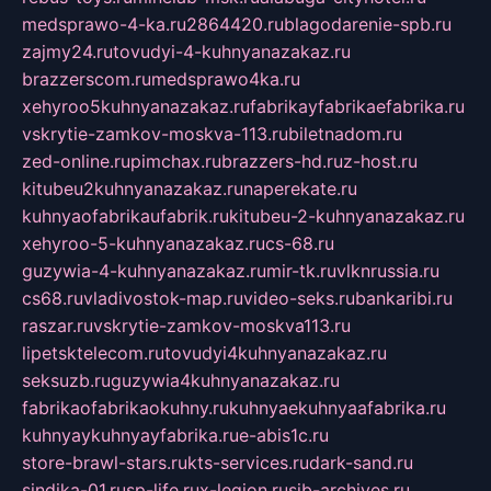
medsprawo-4-ka.ru
2864420.ru
blagodarenie-spb.ru
zajmy24.ru
tovudyi-4-kuhnyanazakaz.ru
brazzerscom.ru
medsprawo4ka.ru
xehyroo5kuhnyanazakaz.ru
fabrikayfabrikaefabrika.ru
vskrytie-zamkov-moskva-113.ru
biletnadom.ru
zed-online.ru
pimchax.ru
brazzers-hd.ru
z-host.ru
kitubeu2kuhnyanazakaz.ru
naperekate.ru
kuhnyaofabrikaufabrik.ru
kitubeu-2-kuhnyanazakaz.ru
xehyroo-5-kuhnyanazakaz.ru
cs-68.ru
guzywia-4-kuhnyanazakaz.ru
mir-tk.ru
vlknrussia.ru
cs68.ru
vladivostok-map.ru
video-seks.ru
bankaribi.ru
raszar.ru
vskrytie-zamkov-moskva113.ru
lipetsktelecom.ru
tovudyi4kuhnyanazakaz.ru
seksuzb.ru
guzywia4kuhnyanazakaz.ru
fabrikaofabrikaokuhny.ru
kuhnyaekuhnyaafabrika.ru
kuhnyaykuhnyayfabrika.ru
e-abis1c.ru
store-brawl-stars.ru
kts-services.ru
dark-sand.ru
sindika-01.ru
sp-life.ru
x-legion.ru
sib-archives.ru