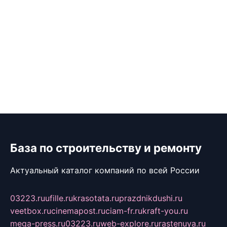
База по строительству и ремонту
Актуальный каталог компаний по всей России
03223.ru
ufille.ru
krasotata.ru
prazdnikdushi.ru
veetbox.ru
cinemapost.ru
ciam-fr.ru
kraft-you.ru
mega-press.ru
03223.ru
web-explore.ru
rastenuya.ru