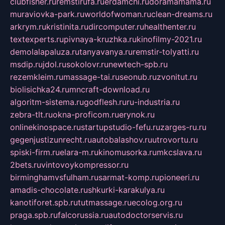
clubfisher.ru
remstirufa.ru
erdamchi.ru
doramamama.ru
muraviovka-park.ru
worldofwoman.ru
clean-dreams.ru
arkrym.ru
kristinita.ru
dircomputer.ru
healthenter.ru
textexperts.ru
pivnaya-kruzhka.ru
kinofilmy-2021.ru
demolalapaluza.ru
tanyavanya.ru
remstir-tolyatti.ru
msdip.ru
jdol.ru
sokolovr.ru
newtech-spb.ru
rezemkleim.ru
massage-tai.ru
seonub.ru
zvonitut.ru
biolisichka24.ru
mncraft-download.ru
algoritm-sistema.ru
godflesh.ru
ru-industria.ru
zebra-tlt.ru
okna-proficom.ru
erynok.ru
onlinekinospace.ru
startupstudio-fefu.ru
zarges-ru.ru
gegenjustizunrecht.ru
autobalashov.ru
utrovortu.ru
spiski-firm.ru
elara-m.ru
kinomusorka.ru
mkcslava.ru
2bets.ru
vintovoykompressor.ru
birminghamvsfulham.ru
sarmat-komp.ru
pioneeri.ru
amadis-chocolate.ru
shkurki-karakulya.ru
kanotiforet.spb.ru
tutmassage.ru
ecolog.org.ru
praga.spb.ru
falcorussia.ru
autodoctorservis.ru