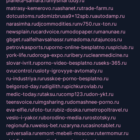
planeta-samara.ru
mysmartbuy.ru
matrasy-kemerovo.ru
ashanet.ru
trade-farm.ru
dotcustoms.ru
domizbrusa9x12spb.ru
autodamp.ru
narasimha.ru
djcommodities.ru
nv750.ru
x-ton.ru
newsplain.ru
cardvoice.ru
modopaper.ru
manunae.ru
gbget.ru
alfeihavsalnassr.ru
madoma.ru
tajuncos.ru
petrovkasports.ru
porno-online-besplatno.ru
splclub.ru
york-life.ru
doroga-expo.ru
ribery.ru
cleanmedicine.ru
slovar-ivrit.ru
porno-video-besplatno.ru
seks-365.ru
ovucontrol.ru
sloty-igrovyye-avtomaty.ru
ru-industriya.ru
russkoe-porno-besplatno.ru
belgorod-day.ru
digilith.ru
pichkurovlab.ru
medic-today.ru
taksu.ru
comp123.ru
don-ykt.ru
teensvoice.ru
imgsharing.ru
domashnee-porno.ru
eva-elfie.ru
foto-tur.ru
biz-doska.ru
metropoltravel.ru
veslo-i-yakor.ru
borodino-media.ru
rostotsky.ru
regionufa.ru
weiss-bet.ru
zaryna.ru
casinotablet.ru
universalia.ru
remont-mebeli-moscow.ru
termomur.ru