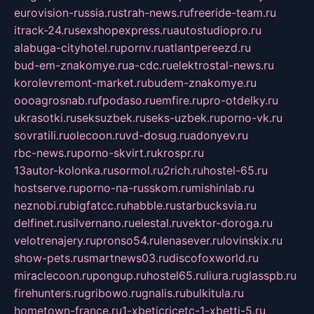
eurovision-russia.ru
strah-news.ru
freeride-team.ru
itrack-24.ru
sexshopexpress.ru
autostudiopro.ru
alabuga-cityhotel.ru
pornv.ru
atlantpereezd.ru
bud-em-znakomye.ru
a-cdc.ru
elektrostal-news.ru
korolevremont-market.ru
budem-znakomye.ru
oooagrosnab.ru
fpodaso.ru
emfire.ru
pro-otdelky.ru
ukrasotki.ru
seksuzbek.ru
seks-uzbek.ru
porno-vk.ru
sovratili.ru
olecoon.ru
vd-dosug.ru
adonyev.ru
rbc-news.ru
porno-skvirt.ru
krospr.ru
13autor-kolonka.ru
sormol.ru
2rich.ru
hostel-65.ru
hostserve.ru
porno-na-russkom.ru
mishinlab.ru
neznobi.ru
bigfatcc.ru
habble.ru
starbucksvia.ru
delfinet.ru
silvernano.ru
elestal.ru
vektor-doroga.ru
velotrenajery.ru
pronso54.ru
lenasever.ru
lovinskix.ru
show-pets.ru
smartnews03.ru
discofoxworld.ru
miraclecoon.ru
pongup.ru
hostel65.ru
liura.ru
glasspb.ru
firehunters.ru
gribowo.ru
gnalis.ru
bulkitula.ru
hometown-france.ru
1-xbeticricetc-1-xbetti-5.ru