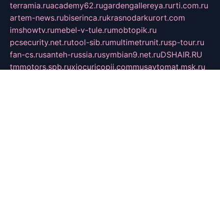
terramia.ru
academy62.ru
gardengallereya.ru
rti.com.ru
artem-news.ru
biserinca.ru
krasnodarkurort.com
imshowtv.ru
mebel-v-tule.ru
mobtopik.ru
pcsecurity.net.ru
tool-sib.ru
multimetrunit.ru
sp-tour.ru
fan-cs.ru
santeh-russia.ru
symbian9.net.ru
DSHAIR.RU
tmmotors.spb.ru
xjocuricopii.com
musavtomat.msk.ru
obustrojdom.ru
sovetcik.ru
ybaranovskaya.ru
ppknews.ru
cult-alshei.ru
JAPANRUSSIA.RU
proekciyamebel.ru
imper-finans.ru
rim.org.ru
glamourai.ru
brassminus.ru
zabor-pro.ru
ftn.pp.ru
dorogoe58.ru
laimengpacker.ru
kuzova-zapchasti.ru
sageerp.ru
taxodrom.ru
dsrazvitie.ru
hardcity.net.ru
ratinghomegames.ru
topservice25.ru
gubernyan.ru
gtglasslined.ru
ii4.ru
tssport.spb.ru
andorra24.com
blackwallstreet.ru
oboimos.ru
optim-doors.com.ru
ikuch.ru
nycr.org.ru
npa21.ru
vremya-ch.spb.ru
desert000.ru
ivtorgi.ru
ifiori.ru
catalog-statei.ru
dcv.org.ru
spetsmaster174.ru
ipkameryhiseeu.ru